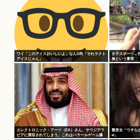
ワイ「このアイスおいしいよ」なんG民「それラクト
女子スポーツ←
アイスじゃん」
換という事実
エレクトロニック・アーツ（EA）さん、サウジアラ
整形女「ウチら
ビアに買収されてしまう。これはハラールゲーム爆
w」
誕か