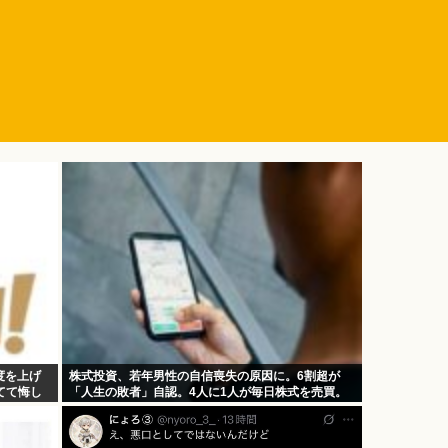
度を上げ
株式投資、若年男性の自信喪失の原因に。6割超が
てて悔し
「人生の敗者」自認。4人に1人が毎日株式を売買。