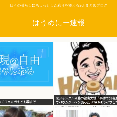
日々の暮らしにちょっとした彩りを添える2chまとめブログ
はうめにー速報
元ジャングル斉藤の被害女性「事件で知名
ってフェミガキども騙すぞ
てバウムクーヘン売ったりTikTokライブし
さと怒りを感じた」