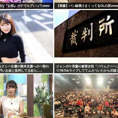
的な『お肌』ガチでエグいってwww
【画像】パン線透けまくってるOLの尻www
セクシー女優の熊本支援への一部の
ジャンポケ斉藤の被害女性「バウムクーヘ
「汚いお金と批判してる奴ら…」
りTikTokライブしててムカついたから示談
た」