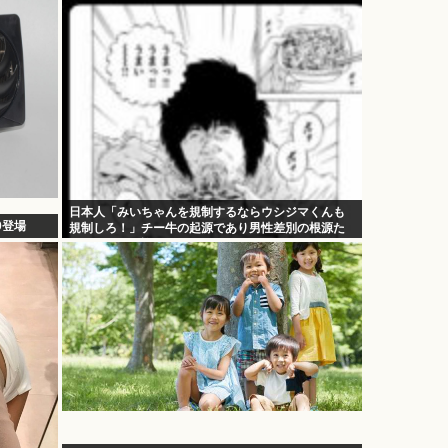
日本人「みいちゃんを規制するならウシジマくんも
0登場
規制しろ！」チー牛の起源であり男性差別の根源た
るウシジマを許すな！！！