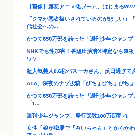
【画像】露悪アニメ化ブーム、はじまるww
「クマが悪者扱いされているのが悲しい」『
代社会への...
かつて650万部を誇った「週刊少年ジャンプ
NHKでも性加害！番組出演者X特定なら降
ワケ
超人気芸人8.6秒バズーカさん、反日過ぎ
Ado、深夜のナゾ投稿「びちょびちょびちょ
かつて650万部を誇った『週刊少年ジャンプ
「1...
週刊少年ジャンプ、発行部数100万部割れ
女性「娘が職場で『みいちゃん』とからかわ