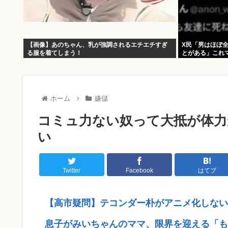
【画像】あのちゃん、乳が強調されるエチエチすぎ
X民「男はほぼ
る服を着てしまう！
とがある」これ
ホーム
嫌儲
コミュ力ない奴って大抵が体力
い
Twitter
Facebook
はてブ
【高市疑問】テコンダー朴がアニメ化しない
息子がみいちゃんのママ、限界を迎える「も