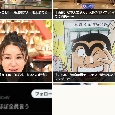
ンこと枡田絵理奈アナ、地上波でま
【画像】松本人志さん、大勢の若いファン
てご満悦www
理奈（49）被災地・熊本への観光を
【こち亀】連載50周年 1年ぶり新作読み
ャンプ」に