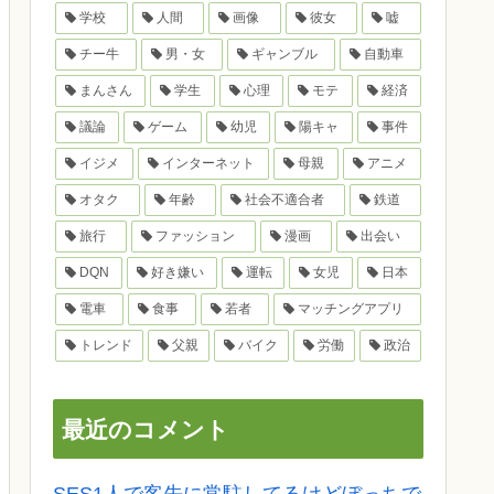
学校
人間
画像
彼女
嘘
チー牛
男・女
ギャンブル
自動車
まんさん
学生
心理
モテ
経済
議論
ゲーム
幼児
陽キャ
事件
イジメ
インターネット
母親
アニメ
オタク
年齢
社会不適合者
鉄道
旅行
ファッション
漫画
出会い
DQN
好き嫌い
運転
女児
日本
電車
食事
若者
マッチングアプリ
トレンド
父親
バイク
労働
政治
最近のコメント