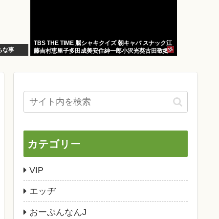
TBS THE TIME 脳シャキクイズ 朝キャバ スナック江
ちな事
藤吉村恵里子多田成美安住紳一郎小沢光葵古田敬郷
カテゴリー
VIP
エッヂ
おーぷんなんJ