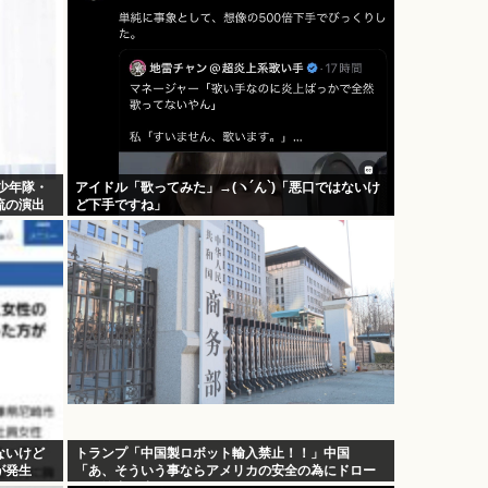
少年隊・
アイドル「歌ってみた」→(ヽ´ん`)「悪口ではないけ
流の演出
ど下手ですね」
ないけど
トランプ「中国製ロボット輸入禁止！！」中国
が発生
「あ、そういう事ならアメリカの安全の為にドロー
ンの輸出も止めるね？」