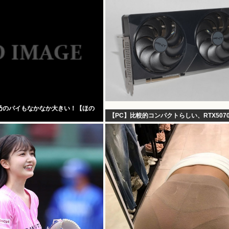
乃のパイもなかなか大きい！【ほの
【PC】比較的コンパクトらしい、RTX507