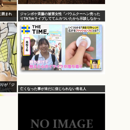
に囲まれ
ジャンポケ斉藤の被害女性「バウムクーヘン売った
りTikTokライブしててムカついたから示談しなかっ
た」
切りが「ジ
亡くなった事が未だに信じられない有名人