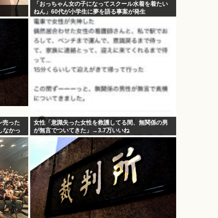
「おっちゃん女の子になってスクール水着を着たい
ねん」60代が小学生に夢を語る事案が発生
ン売った
女性「意識失った女性を救護してる間、無関係の男
しなかっ
が無言でついてきた」→3.7万いいね