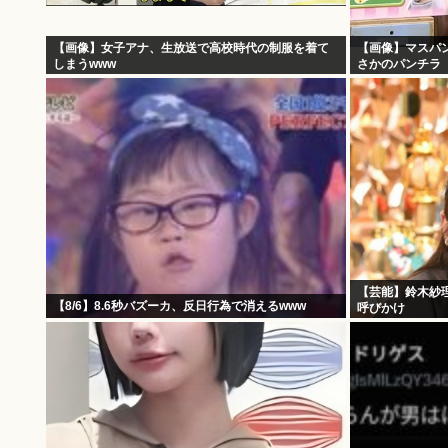
【画像】女子アナ、生放送で高校時代の制服を着て
【画像】マスパ
しまうwww
さかのパンチラ
【芸能】鈴木紗
【8/6】8.6秒バズーカ、反日行為で消えるwww
呼びかけ