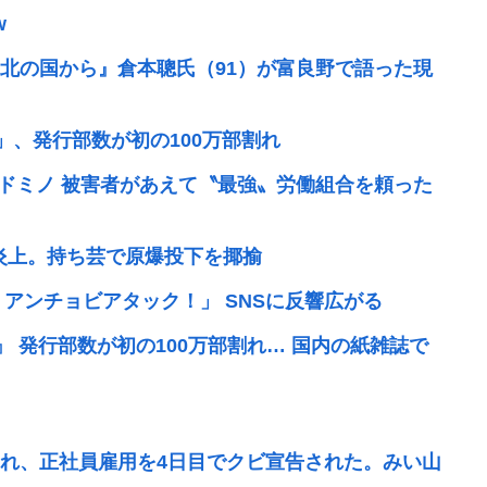
w
北の国から』倉本聰氏（91）が富良野で語った現
」、発行部数が初の100万部割れ
板ドミノ 被害者があえて〝最強〟労働組合を頼った
て炎上。持ち芸で原爆投下を揶揄
 アンチョビアタック！」 SNSに反響広がる
』 発行部数が初の100万部割れ… 国内の紙雑誌で
れ、正社員雇用を4日目でクビ宣告された。みい山