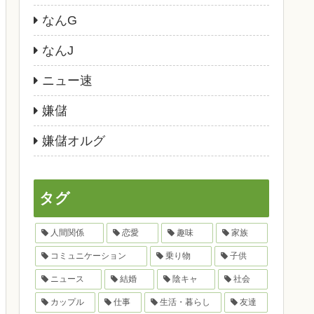
なんG
なんJ
ニュー速
嫌儲
嫌儲オルグ
タグ
人間関係
恋愛
趣味
家族
コミュニケーション
乗り物
子供
ニュース
結婚
陰キャ
社会
カップル
仕事
生活・暮らし
友達