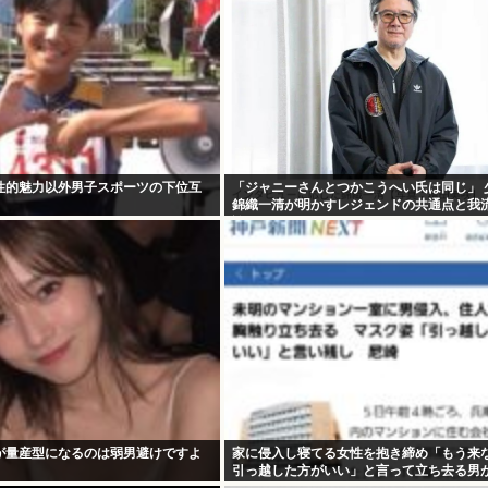
性的魅力以外男子スポーツの下位互
「ジャニーさんとつかこうへい氏は同じ」 
錦織一清が明かすレジェンドの共通点と我
論
が量産型になるのは弱男避けですよ
家に侵入し寝てる女性を抱き締め「もう来
引っ越した方がいい」と言って立ち去る男