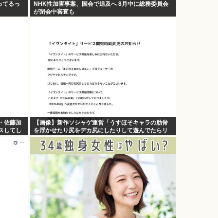
ってるっ
NHK性加害事案、国会で追及へ 8月中に総務委員会
が閉会中審査も
・佐藤加
【画像】新作ソシャゲ運営「うすほそキャラの肋骨
スしてし
を浮かせたり尻をデカ尻にしたりして遊んでたらリ
リース遅れました」