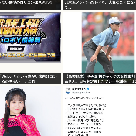
もない髪型のロリコン発見される
乃木坂メンバーの下ぺろ、大変なことにな
て...
Vtuberとかいう障がい者向けコン
【高校野球】甲子園 初ジャッジの女性審判
くるのキモい 」←これ
奈さん、自ら判定覆したプレーを謝罪 「ミ
まった」「苦いデビュー戦に…」