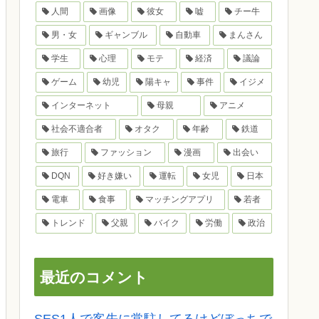
人間
画像
彼女
嘘
チー牛
男・女
ギャンブル
自動車
まんさん
学生
心理
モテ
経済
議論
ゲーム
幼児
陽キャ
事件
イジメ
インターネット
母親
アニメ
社会不適合者
オタク
年齢
鉄道
旅行
ファッション
漫画
出会い
DQN
好き嫌い
運転
女児
日本
電車
食事
マッチングアプリ
若者
トレンド
父親
バイク
労働
政治
最近のコメント