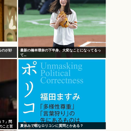
るのが好
最新の橋本環奈の下半身、大変なことになってるっ
て...
う？」問
夏休みで暇なロリコンに質問とかある？
のこと言