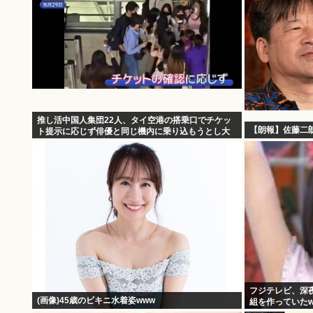
推し活中国人集団22人、タイ空港の搭乗口でチケッ
【朗報】佐藤二
ト提示に応じず俳優と同じ機内に乗り込もうとし大
混乱 まとめて搭乗拒否
フジテレビ、深
(画像)45歳のビキニ水着姿www
組を作っていたw