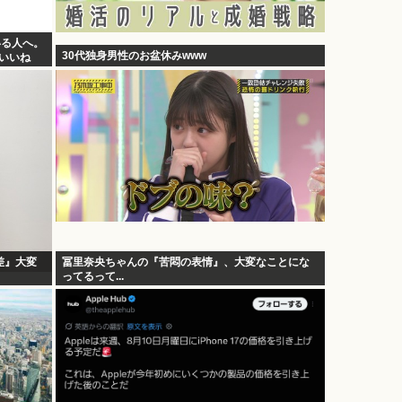
いる人へ。
30代独身男性のお盆休みwww
万いいね
差』大変
冨里奈央ちゃんの『苦悶の表情』、大変なことにな
ってるって...