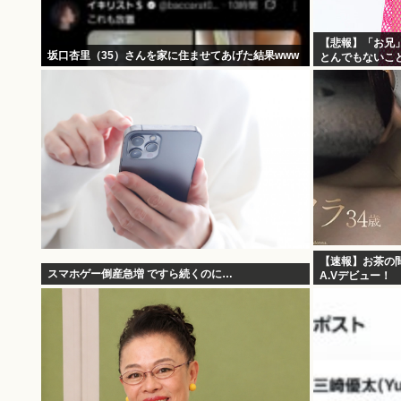
【悲報】「お兄
坂口杏里（35）さんを家に住ませてあげた結果www
とんでもないこ
【速報】お茶の間
スマホゲー倒産急増 ですら続くのに…
A.Vデビュー！