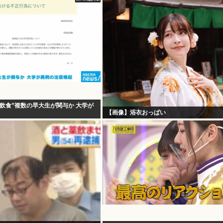
飲食”複数の早大生が関与か 大学が
【画像】浴衣おっぱい