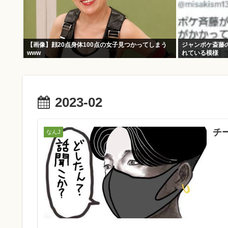
【画像】顔20点身体100点の女子見つかってしまう
ジャンポケ斎藤
www
れている模様
2023-02
チ
なんJ