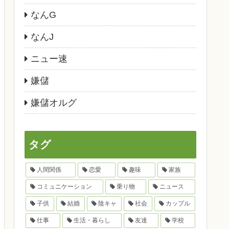
なんG
なんJ
ニュー速
嫌儲
嫌儲オルグ
タグ
人間関係
恋愛
趣味
家族
コミュニケーション
乗り物
ニュース
子供
結婚
陰キャ
社会
カップル
仕事
生活・暮らし
友達
学校