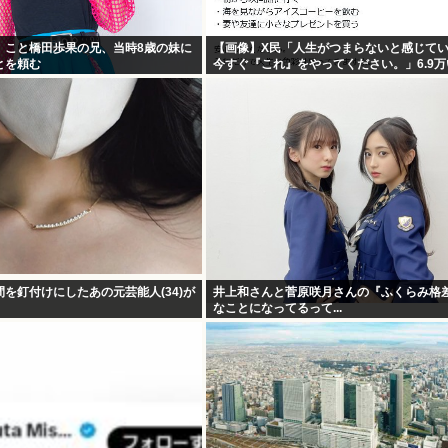
」こと橋田歩果の兄、当時8歳の妹に
【画像】X民「人生がつまらないと感じて
とを頼む
今すぐ『これ』をやってください。」6.9
を釘付けにしたあの元芸能人(34)が
井上和さんと菅原咲月さんの『ふくらみ格
なことになってるって...