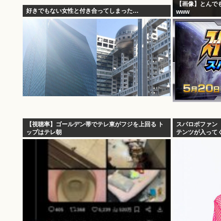
【画像】とんで
好きでもない女性と付き合ってしまった…
www
【視聴率】ゴールデン帯でテレ東がフジを上回る ト
スパロボファン「
ップはテレ朝
テンツが入って