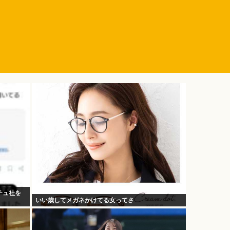
チュ社を
いい歳してメガネかけてる女ってさ