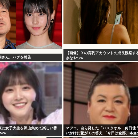
【画像】Ｘの育乳アカウントの成長観察す
朗さん、ハグを報告
きなやつw
夜に女子大生を沢山集めて楽しい番
マツコ、自ら発した「バスタオル、何日使
ww
いかけに驚がくの答え 「今日は全部、本当
うわ」