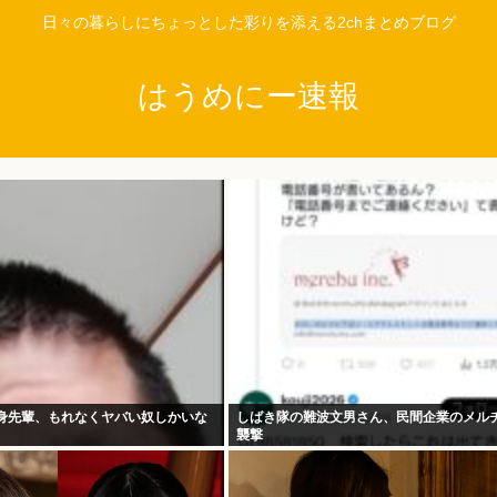
日々の暮らしにちょっとした彩りを添える2chまとめブログ
はうめにー速報
独身先輩、もれなくヤバい奴しかいな
しばき隊の難波文男さん、民間企業のメル
襲撃