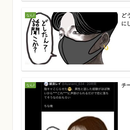
ど
なんJ
に
チ
なんJ