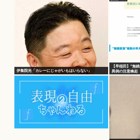
【早稲田】”無銭
伊集院光「カレーにじゃがいもはいらない」
異例の注意喚起