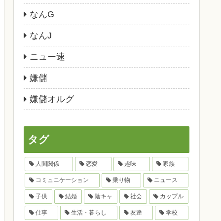
なんG
なんJ
ニュー速
嫌儲
嫌儲オルグ
タグ
人間関係
恋愛
趣味
家族
コミュニケーション
乗り物
ニュース
子供
結婚
陰キャ
社会
カップル
仕事
生活・暮らし
友達
学校