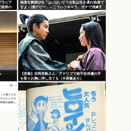
グラビア
独身女教師(29)「はいはいどうせ私は生き遅れ独身で
で抜群の
すよ！(酒グビー」←こういうキャラ、ガチで消滅す
る
っ
【悲報】吉岡里帆さん、アドリブで相手役俳優の手
を取りお胸に押し当てる（※画像あり）