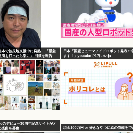
熊本で被災地支援中に発熱… 「緊急
日本「国産ヒューマノイドロボット発表 中
点滴を打ったら楽に」 回復を報告
ます！」youtubeで1万いいね
e Thingのデビュー30周年記念サイトがオ
現金100万円 or 好きなやつに絵の依頼を
の楽曲を募集