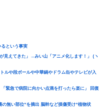
いるという事実
実が見えてきた」→みい山「アニメ化します！」 (ヽ
トルや段ボールや中華鍋やドラム缶やテレビが入
 「緊急で病院に向かい点滴を打ったら楽に」 回復
の無い部位”を摘出 脳幹など損傷受け”植物状