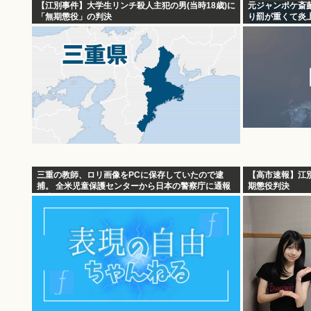
【江別事件】大学生リンチ殺人主犯の男(当時18歳)に
元ジャンポケ斎
「無期懲役」の判決
り罰が重くて炎上
三重の教師、ロリ画像をPCに保存していたので逮
【高市速報】江
捕。 全米児童保護センターから日本の警察庁に通報
期懲役判決
が来る。