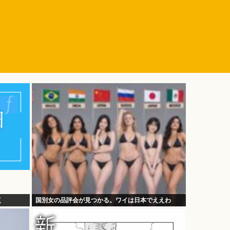
く
国別女の品評会が見つかる。ワイは日本でええわ