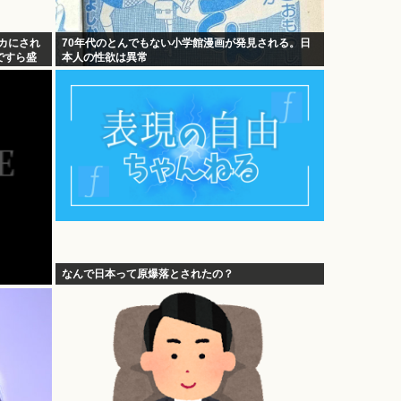
カにされ
70年代のとんでもない小学館漫画が発見される。日
ですら盛
本人の性欲は異常
なんで日本って原爆落とされたの？