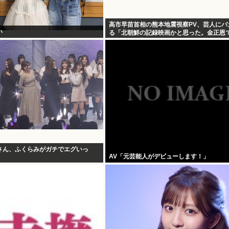
高市早苗首相の熊本地震視察PV、芸人にバ
い
る「北朝鮮の記録映画かと思った。金正恩
りすぎって言うぞ」
さん、ふくらみがガチでエグいっ
AV「元芸能人がデビューします！」