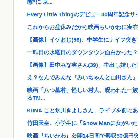
態”に 京...
Every Little Thingのデビュー30
これからお盆休みだから映画ちいかわに実在
【画像】イケおじ(56)、中学生にナイフ突き
一昨日の水曜日のダウンタウン面白かった？
【画像】田中みな実さん(39)、中出し婚し
え？なんでみんな『みいちゃんと山田さん』
映画「八つ墓村」怪しい村人、呪われた一族…
るTM...
KIINA.こと氷川きよしさん、ライブを前に
竹田天皇、小学生に「Snow Manに女がいた
映画『ちいかわ』公開14日間で興収50億円