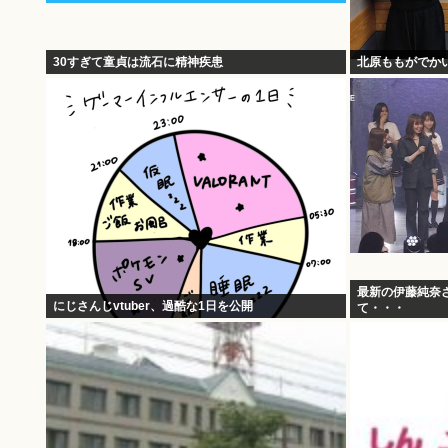
30すぎて童貞は流石に精神疾患
北原ももがでか
最新の伊藤純奈
にじさんじvtuber、過酷な1日を公開
て・・・