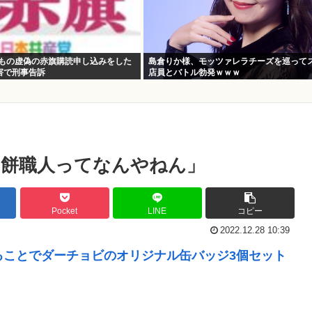
件もの虚偽の赤旗購読申し込みをした
島倉りか様、モッツァレラチーズを巡って
害で刑事告訴
店員とバトル勃発ｗｗｗ
」「餅職人ってなんやねん」
Pocket
LINE
コピー
2022.12.28 10:39
ることでダーチョビのオリジナル缶バッジ3個セット