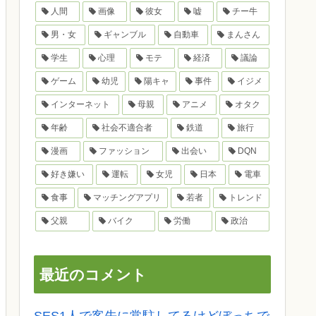
人間
画像
彼女
嘘
チー牛
男・女
ギャンブル
自動車
まんさん
学生
心理
モテ
経済
議論
ゲーム
幼児
陽キャ
事件
イジメ
インターネット
母親
アニメ
オタク
年齢
社会不適合者
鉄道
旅行
漫画
ファッション
出会い
DQN
好き嫌い
運転
女児
日本
電車
食事
マッチングアプリ
若者
トレンド
父親
バイク
労働
政治
最近のコメント