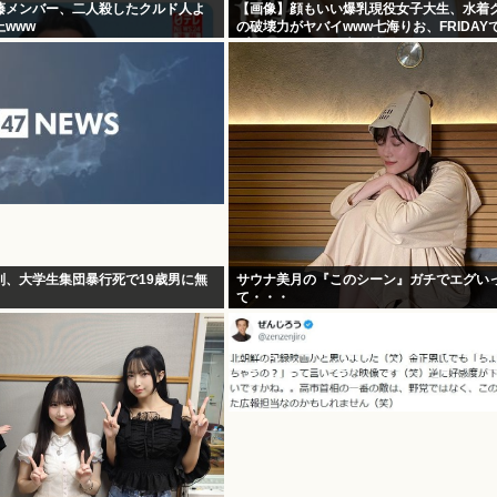
藤メンバー、二人殺したクルド人よ
【画像】顔もいい爆乳現役女子大生、水着
www
の破壊力がヤバイwww七海りお、FRIDAY
プロポーションを大胆披露！！！
別、大学生集団暴行死で19歳男に無
サウナ美月の『このシーン』ガチでエグい
て・・・