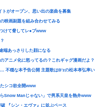
周年記念サイトがオープン、思い出の楽曲を募集
の映画副題を組み合わせてみる
つけて脅してレ●プwww
？
た途端あっさりした顔になる
のアニメ化に怒ってるの？これギャグ漫画だよ？
 不穏な本予告公開 主題歌はB’zの松本孝弘率い
あたシコ欲全開www
らSnow Manじゃない」で男系天皇を熱弁www
突破 『シン・エヴァ』に並ぶペース