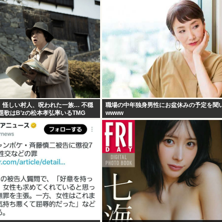
」怪しい村人、呪われた一族… 不穏
職場の中年独身男性にお盆休みの予定を聞
題歌はB’zの松本孝弘率いるTMG
wwww