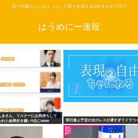
日々の暮らしにちょっとした彩りを添える2chまとめブログ
はうめにー速報
んきさん、リスナーにお気持ちして
明日遊ぶ予定の女のレスが遅すぎてイラつ
れた結果好き嫌い5位にwww