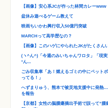
【画像】安心系JCが作った林間カレーwww
盆休み遊べるゲーム教えて
映画ちいかわ興行収入50億円突破
MARCHって高学歴なの？
【画像】このハゲにやられたJKがたくさん
(ヽ^ん^)「今週のみいちゃんワロタ」「現
°ん...
ごみ収集車「あ！燃えるゴミの中にペットボ
ってる！」
へずまりゅう、熊本で被災地支援中に発熱…
を報告
【京都】女性の脳腫瘍摘出手術で誤って”腫瘍