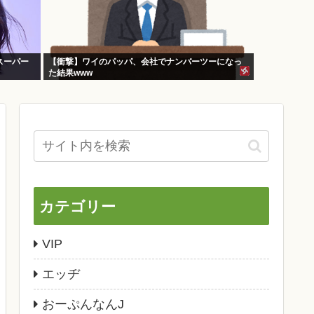
スーパー
【衝撃】ワイのパッパ、会社でナンバーツーになっ
た結果www
カテゴリー
VIP
エッヂ
おーぷんなんJ