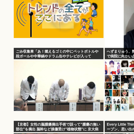
ごみ収集車「あ！燃えるゴミの中にペットボトルや
へずまりゅう、
段ボールや中華鍋やドラム缶やテレビが入って
で病院に向かい
る！」
【京都】女性の脳腫瘍摘出手術で誤って”腫瘍の無い
Every Littl
部位”を摘出 脳幹など損傷受け”植物状態”に 京大病
ープン、思い出
院