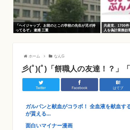
「ヘイジャップ、お前のとこの学校の先生が児ポ持
共産党、1700
ってるぞ」 逮捕 三重
人を偽計業務妨
ホーム
なんG
彡(ﾟ)(ﾟ)「餅職人の友達！？
Twitter
Facebook
はてブ
ガルパンと献血がコラボ！ 全血液を献血す
が貰える...
面白いマイナー漫画