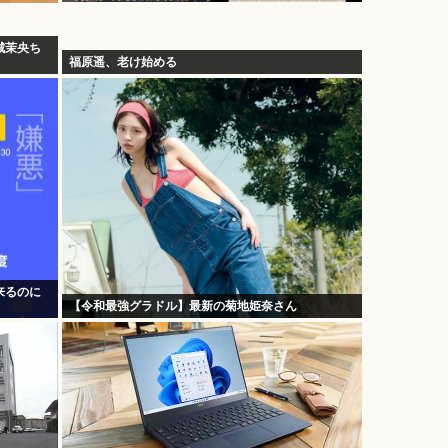
城茉央ち
福原遥、老け始める
来るのに
【令和最強グラドル】最新の菊地姫奈さん