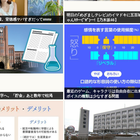
明日の｢めざましテレビ｣のイマドキに五百
着。背徳感ヤバすぎだってwww
ゃんｷﾀ━(ﾟ∀ﾟ)━!【乃木坂46】
最近のゲーム、キャラクリは自由自在に出
赤字へ。「貯金」あと数年で枯渇
ボイスの種類は少なすぎる問題