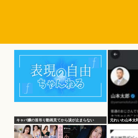
キャバ嬢の首吊り動画見てから涙が止まらない
元れいわ山本太