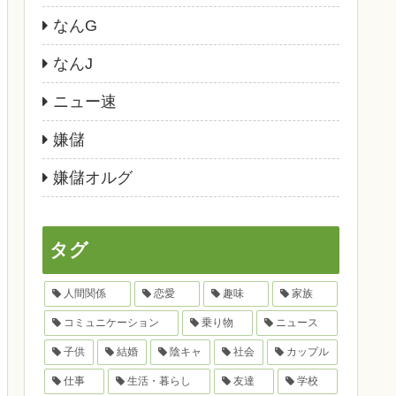
なんG
なんJ
ニュー速
嫌儲
嫌儲オルグ
タグ
人間関係
恋愛
趣味
家族
コミュニケーション
乗り物
ニュース
子供
結婚
陰キャ
社会
カップル
仕事
生活・暮らし
友達
学校