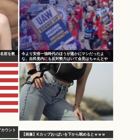
の名前を教
今より安倍一強時代のほうが遥かにマシだったよ
な。自民党内にも反対勢力はいて会見はちゃんとや
り国会にも出席、僅かに常識もあった
アカウント
【画像】Kカップお○ぱいを下から眺めるとｗｗｗ