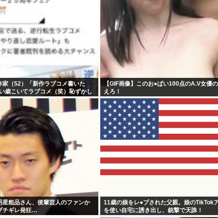
作家（52）「新作ラブコメ書いた
【GIF画像】このお●ぱい100点のA.V女優
いい歳こいてラブコメ（笑）恥ずかし
えろ！
やめたれwと話題に
明星粗品さん、後輩芸人のファンか
11歳の娘をレ●プされた父親。娘のTikTok
ブチギレ発狂…
を使い自宅に誘き出し、銃撃で天誅！