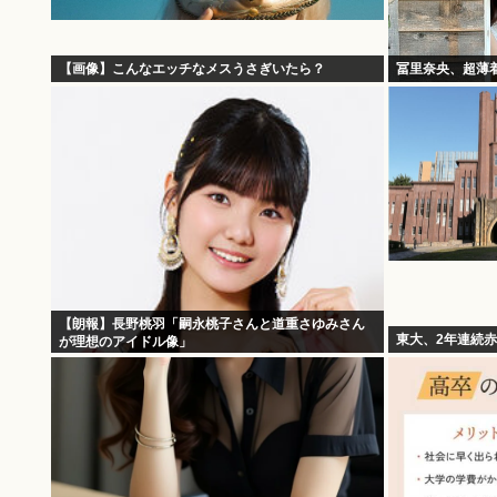
【画像】こんなエッチなメスうさぎいたら？
冨里奈央、超薄
【朗報】長野桃羽「嗣永桃子さんと道重さゆみさん
東大、2年連続
が理想のアイドル像」