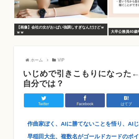
【画像】会社の女がお○ぱい強調しすぎなんだけどｗ
大卒公務員40歳
ｗｗ
ホーム
VIP
いじめで引きこもりになった
自分では？
Twitter
Facebook
はてブ
作曲家ぼく、AIに勝てないことを悟り、AI
早稲田大生、複数名がゴールドカードのポイ