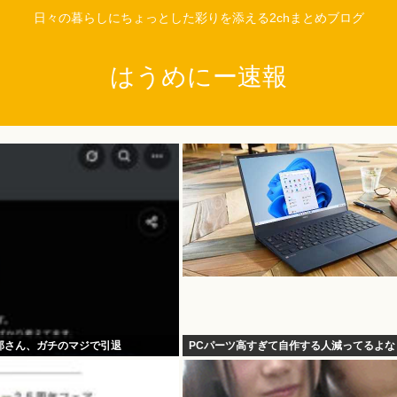
日々の暮らしにちょっとした彩りを添える2chまとめブログ
はうめにー速報
郎さん、ガチのマジで引退
PCパーツ高すぎて自作する人減ってるよな