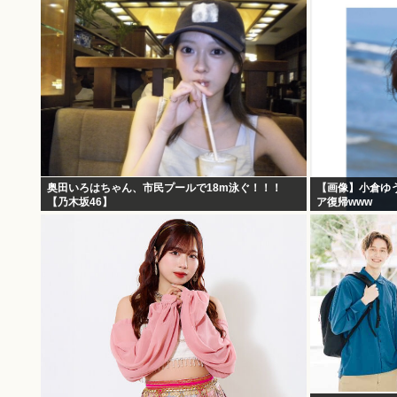
奥田いろはちゃん、市民プールで18m泳ぐ！！！
【画像】小倉ゆ
【乃木坂46】
ア復帰www