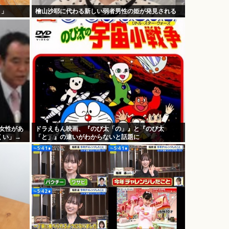
！」
檜山沙耶に代わる新しい弱者男性の姫が発見される
歳女性があ
ドラえもん映画、『のび太「の」』と『のび太
くい」→
「と」』の違いがわからないと話題に