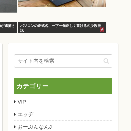
)が逮捕さ
パソコンの正式名、一字一句正しく書けるの少数派
説
カテゴリー
VIP
エッヂ
おーぷんなんJ