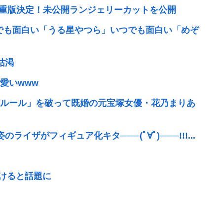
で重版決定！未公開ランジェリーカットを公開
んでも面白い「うる星やつら」いつでも面白い「めぞ
枯渇
愛いwww
ルール」を破って既婚の元宝塚女優・花乃まりあ
ザがフィギュア化キタ───(ﾟ∀ﾟ)───!!!...
抜けると話題に