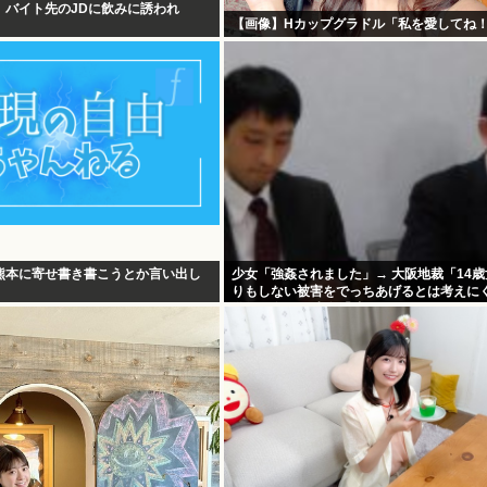
、バイト先のJDに飲みに誘われ
【画像】Hカップグラドル「私を愛してね
熊本に寄せ書き書こうとか言い出し
少女「強姦されました」→ 大阪地裁「14
りもしない被害をでっちあげるとは考えに
懲役12年→元少女「嘘でしたw」