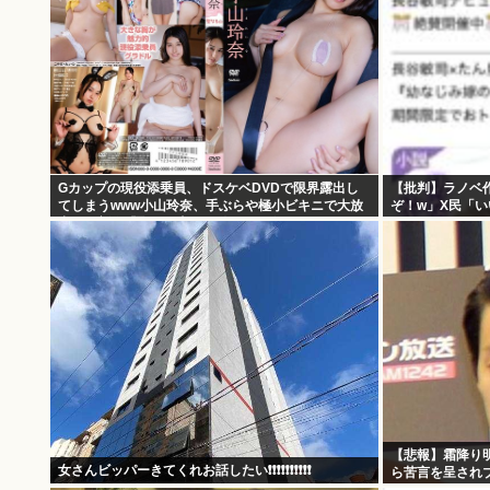
Gカップの現役添乗員、ドスケベDVDで限界露出し
【批判】ラノベ
てしまうwww小山玲奈、手ぶらや極小ビキニで大放
ぞ！w」X民「
出！！新作「聖なる山」の動画＆画像まとめ！
くないの？」←
【悲報】霜降り
女さんビッパーきてくれお話したい❗❗❗❗❗❗❗❗❗❗
ら苦言を呈され