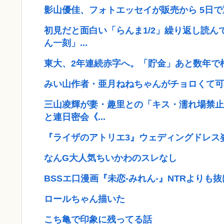
影山優佳、フォトエッセイが販売から 5日
初見だと面白い「らんま1/2」繰り返し読
ん一刻」...
東大、2年連続赤字へ。「貯金」あと数年で
みい山作者・亜月ねねちゃんがチョロくて可
三山凌輝が妻・趣里との「キス・濡れ場禁止
と連日密会《...
『ライザのアトリエ3』ウェディングドレス姿のライ
なんG大人気ちいかわのスレなし
BSSエ口漫画『未恋-みれん-』NTRよりも
ロールちゃん描いた
こち亀で印象に残ってる話