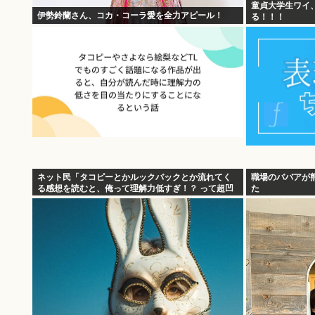
童貞大学生ワイ
伊勢鈴蘭さん、コカ・コーラ愛を全力アピール！
る！！！
ネット民「タコピーとかルックバックとか流れてく
職場のババアが
る感想を読むと、俺って理解力低すぎ！？ って超凹
た
む。つらい」