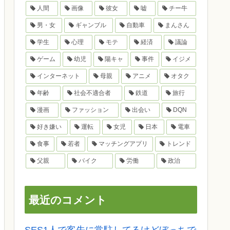
人間
画像
彼女
嘘
チー牛
男・女
ギャンブル
自動車
まんさん
学生
心理
モテ
経済
議論
ゲーム
幼児
陽キャ
事件
イジメ
インターネット
母親
アニメ
オタク
年齢
社会不適合者
鉄道
旅行
漫画
ファッション
出会い
DQN
好き嫌い
運転
女児
日本
電車
食事
若者
マッチングアプリ
トレンド
父親
バイク
労働
政治
最近のコメント