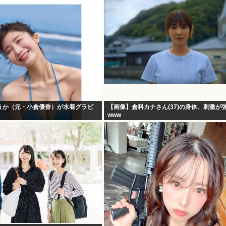
うか（元・小倉優香）が水着グラビ
【画像】倉科カナさん(37)の身体、刺激が
www