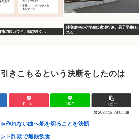
帰宅途中の小学生に痴漢行為。男子学生(16
年収700万ワイ、咽び泣く…
れる
←引きこもるという決断をしたのは
Pocket
LINE
コピー
2022.12.29 08:09
じゃ作れない曲へ舵を切ることを決断
ント詐欺で無銭飲食