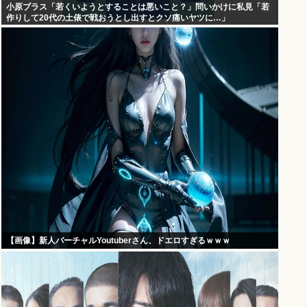
小原ブラス「若くいようとすることは悪いこと？」問いかけに私見「若
作りして20代の土俵で戦おうとし出すとクソ痛いヤツに…」
【画像】新人バーチャルYoutuberさん、ドエロすぎるｗｗｗ