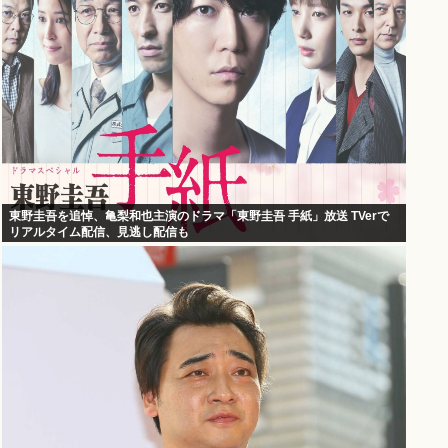
東野圭吾を追悼、亀梨和也主演のドラマ「東野圭吾 手紙」放送 TVerで
リアルタイム配信、見逃し配信も