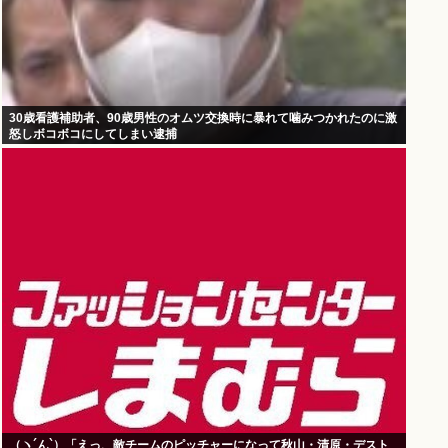
30歳看護補助者、90歳男性のオムツ交換時に暴れて噛みつかれたのに激
怒しボコボコにしてしまい逮捕
（ヽ´ん`）「えっ、敵チームのピッチャーになって秋山・清原・デスト