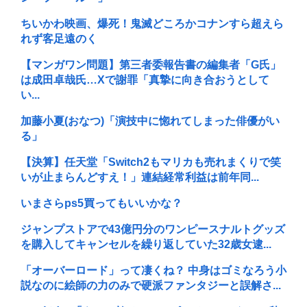
ちいかわ映画、爆死！鬼滅どころかコナンすら超えら
れず客足遠のく
【マンガワン問題】第三者委報告書の編集者「G氏」
は成田卓哉氏…Xで謝罪「真摯に向き合おうとして
い...
加藤小夏(おなつ)「演技中に惚れてしまった俳優がい
る」
【決算】任天堂「Switch2もマリカも売れまくりで笑
いが止まらんどすえ！」連結経常利益は前年同...
いまさらps5買ってもいいかな？
ジャンプストアで43億円分のワンピースナルトグッズ
を購入してキャンセルを繰り返していた32歳女逮...
「オーバーロード」って凄くね？ 中身はゴミなろう小
説なのに絵師の力のみで硬派ファンタジーと誤解さ...