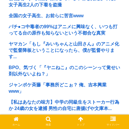
女子高生2人の下着を盗撮
全国の女子高生、お前らに苦言www
パチ●コ中毒者の99%はアニメに興味なく、いつも打
ってる台の原作も知らないという不都合な真実
ヤマカン「もし『みいちゃんと山田さん』のアニメ化
で監督降板ということになったら、僕が監督やりま
す...
BPO、気づく「『ヤニねこ』のこのシーンって覚せい
剤以外ないよね？」
ジャンポケ斉藤「事務所どこぉ？ 俺、吉本興業
www」
【私はあなたの味方】中学の同級生をストーカー行為
か 24歳の女を逮捕 男性の自宅に唐揚げや文庫本...
女子小学生の水着フィギュア
ホーム
検索
トップ
サイドバー