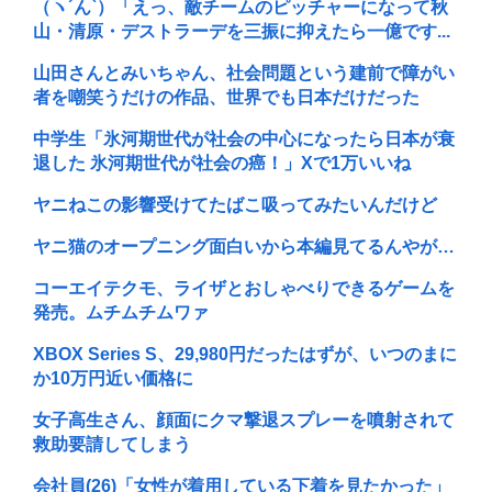
（ヽ´ん`）「えっ、敵チームのピッチャーになって秋
山・清原・デストラーデを三振に抑えたら一億です...
山田さんとみいちゃん、社会問題という建前で障がい
者を嘲笑うだけの作品、世界でも日本だけだった
中学生「氷河期世代が社会の中心になったら日本が衰
退した 氷河期世代が社会の癌！」Xで1万いいね
ヤニねこの影響受けてたばこ吸ってみたいんだけど
ヤニ猫のオープニング面白いから本編見てるんやが…
コーエイテクモ、ライザとおしゃべりできるゲームを
発売。ムチムチムワァ
XBOX Series S、29,980円だったはずが、いつのまに
か10万円近い価格に
女子高生さん、顔面にクマ撃退スプレーを噴射されて
救助要請してしまう
会社員(26)「女性が着用している下着を見たかった」