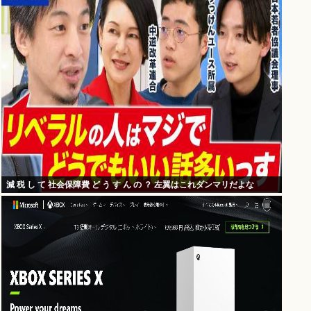
減 税 し て 社会保障費 ど う す ん の ？ 左翼はこれダンマリだよな