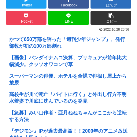
Twitter
Facebook
はてブ
Pocket
LINE
コピー
2022.10.28 23:36
かつて650万部を誇った「週刊少年ジャンプ」、発行
部数が初の100万部割れ
【画像】バンダイナムコ決算、プリキュアが前年比大
幅減少。クッソオワコンで草
スーパーマンの俳優、ホテルを全裸で徘徊し屋上から
放尿
高校生が川で死亡「バイトに行く」と外出し行方不明
水着姿で川底に沈んでいるのを発見
【急募】みい山作者・亜月ねねちゃんがここから逆転
する方法
『デジモン』IPが過去最高益！！2000年のアニメ放送