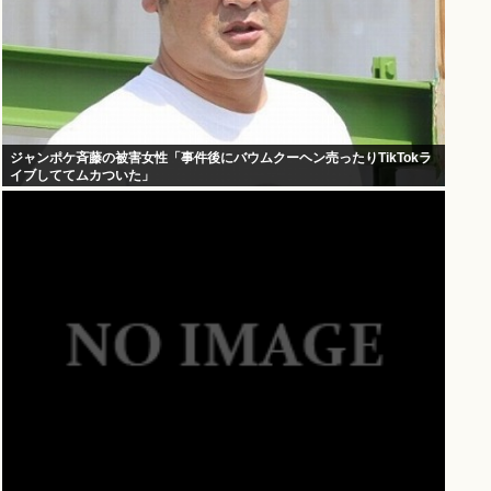
ジャンポケ斉藤の被害女性「事件後にバウムクーヘン売ったりTikTokラ
イブしててムカついた」