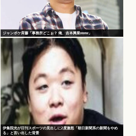
ジャンポケ斉藤「事務所どこぉ？ 俺、吉本興業www」
伊集院光が日刊スポーツの見出しに2度激怒「朝日新聞系の新聞をやめ
る」と言い出した背景