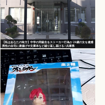
【私はあなたの味方】中学の同級生をストーカー行為か 24歳の女を逮捕
男性の自宅に唐揚げや文庫本など繰り返し届ける / 兵庫県