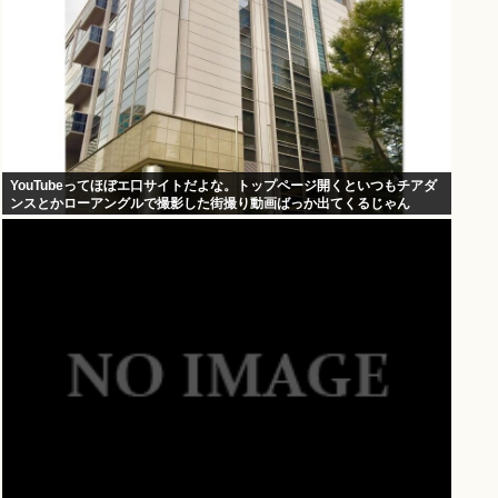
YouTubeってほぼエ口サイトだよな。トップページ開くといつもチアダ
ンスとかローアングルで撮影した街撮り動画ばっか出てくるじゃん