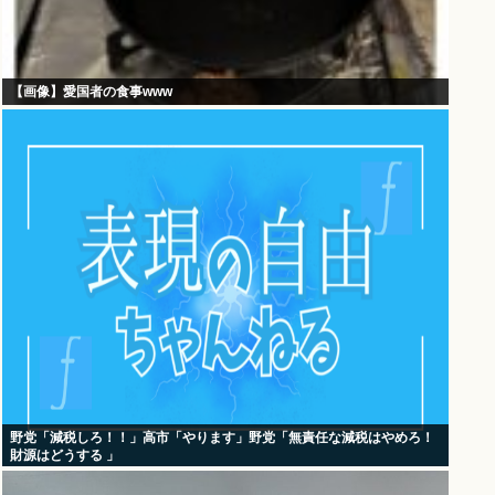
【画像】愛国者の食事www
野党「減税しろ！！」高市「やります」野党「無責任な減税はやめろ！
財源はどうする 」