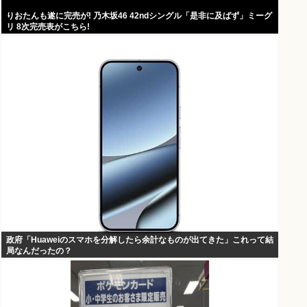
りおたんも遂に完売が! 乃木坂46 42ndシングル「是非に及ばず」ミーグ
リ 8次完売表がこちら!
政府「Huaweiのスマホを分解したら余計なものが出てきた」これって結
局なんだったの？