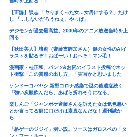
当時を上回る！！
【正論】談志 「ヤりまくった女…女房にする？」たけ
し 「…しないだろうねぇ、やっぱ」
デジモンが過去最高益。2000年のアニメ放送当時を上
回る
【秋田美人】壇蜜（齋藤支靜加さん）似の女性のAIイ
ラストを貼るぞ！おぱーい！おへそ！マン毛！
漫画家・桂正和、パンツ&お尻のイラスト投稿でネッ
ト衝撃「この質感の出し方」「実写かと思いました
ケンドーコバヤシ 新型コロナ感染で謎の後遺症続く
「強い炭酸飲んだら、あばら折れそうになる」
楽しんご「ジャンポケ斉藤さんを訴えた女は気色悪い
とか言ってる癖に口だけは素直なんだな！週刊誌か
ら...
「格ゲーのジジイ」弱い説。ソースはガロスペの「タ
ン・フー・ルー」