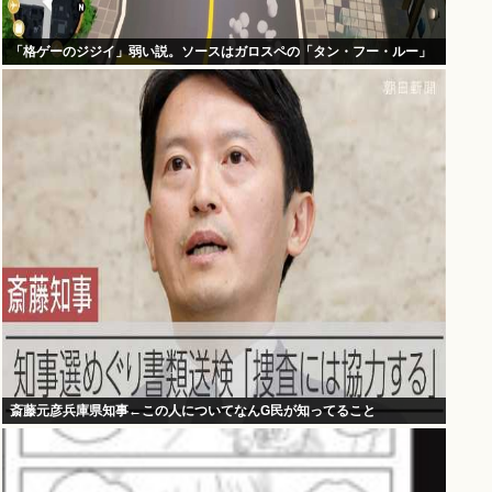
「格ゲーのジジイ」弱い説。ソースはガロスペの「タン・フー・ルー」
斎藤元彦兵庫県知事←この人についてなんG民が知ってること