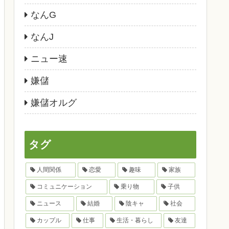
なんG
なんJ
ニュー速
嫌儲
嫌儲オルグ
タグ
人間関係
恋愛
趣味
家族
コミュニケーション
乗り物
子供
ニュース
結婚
陰キャ
社会
カップル
仕事
生活・暮らし
友達