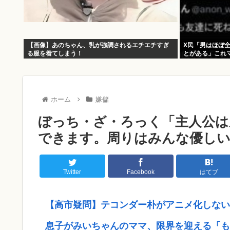
【画像】あのちゃん、乳が強調されるエチエチすぎ
X民「男はほぼ
る服を着てしまう！
とがある」これ
ホーム
嫌儲
ぼっち・ざ・ろっく「主人公は
できます。周りはみんな優しい
Twitter
Facebook
はてブ
【高市疑問】テコンダー朴がアニメ化しない
息子がみいちゃんのママ、限界を迎える「も