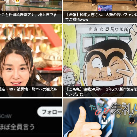
ンこと枡田絵理奈アナ、地上波でま
【画像】松本人志さん、大勢の若いファン
てご満悦www
理奈（49）被災地・熊本への観光を
【こち亀】連載50周年 1年ぶり新作読み
ャンプ」に