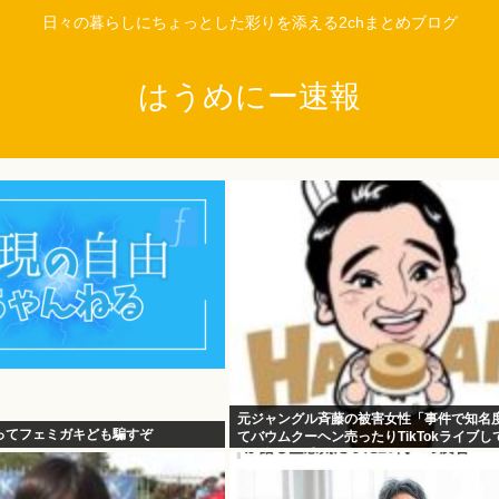
日々の暮らしにちょっとした彩りを添える2chまとめブログ
はうめにー速報
元ジャングル斉藤の被害女性「事件で知名
ってフェミガキども騙すぞ
てバウムクーヘン売ったりTikTokライブし
さと怒りを感じた」