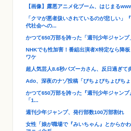
【画像】露悪アニメ化ブーム、はじまるww
「クマが悪者扱いされているのが悲しい」『
代社会への...
かつて650万部を誇った「週刊少年ジャンプ
NHKでも性加害！番組出演者X特定なら降
ワケ
超人気芸人8.6秒バズーカさん、反日過ぎ
Ado、深夜のナゾ投稿「びちょびちょびちょ
かつて650万部を誇った『週刊少年ジャンプ
「1...
週刊少年ジャンプ、発行部数100万部割れ
女性「娘が職場で『みいちゃん』とからかわ