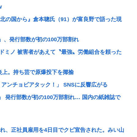
w
北の国から』倉本聰氏（91）が富良野で語った現
」、発行部数が初の100万部割れ
板ドミノ 被害者があえて〝最強〟労働組合を頼った
て炎上。持ち芸で原爆投下を揶揄
 アンチョビアタック！」 SNSに反響広がる
』 発行部数が初の100万部割れ… 国内の紙雑誌で
れ、正社員雇用を4日目でクビ宣告された。みい山