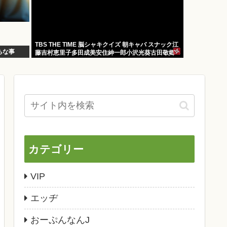
TBS THE TIME 脳シャキクイズ 朝キャバ スナック江
ちな事
藤吉村恵里子多田成美安住紳一郎小沢光葵古田敬郷
カテゴリー
VIP
エッヂ
おーぷんなんJ