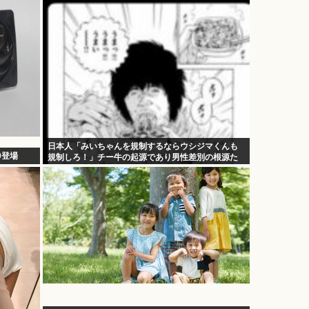
日本人「みいちゃんを規制するならウシジマくんも
0登場
規制しろ！」チー牛の起源であり男性差別の根源た
るウシジマを許すな！！！