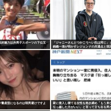
性的魅力以外男子スポーツの下位互
「ジャニーさんとつかこうへい氏は同じ」 
錦織一清が明かすレジェンドの共通点と我
論
が量産型になるのは弱男避けですよ
家に侵入し寝てる女性を抱き締め「もう来
引っ越した方がいい」と言って立ち去る男