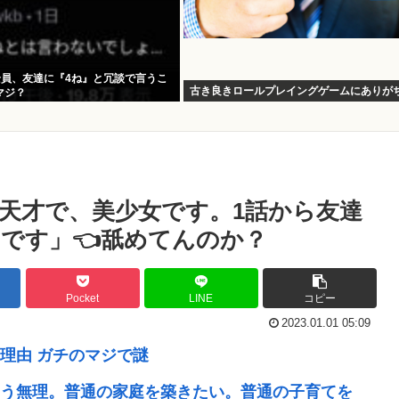
全員、友達に『4ね』と冗談で言うこ
古き良きロールプレイングゲームにありが
マジ？
天才で、美少女です。1話から友達
です」👈舐めてんのか？
Pocket
LINE
コピー
2023.01.01 05:09
理由 ガチのマジで謎
う無理。普通の家庭を築きたい。普通の子育てを