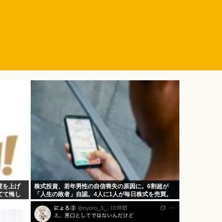
度を上げ
株式投資、若年男性の自信喪失の原因に。6割超が
てて悔し
「人生の敗者」自認。4人に1人が毎日株式を売買。