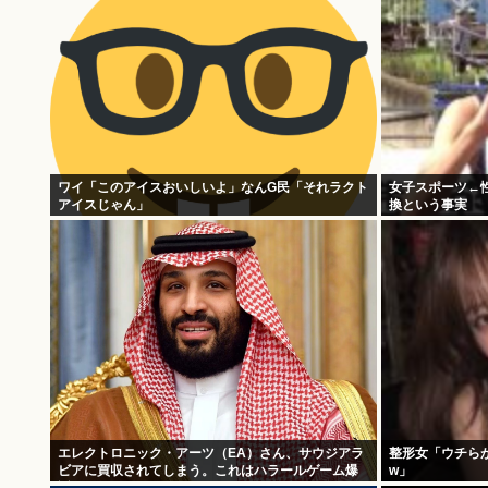
ワイ「このアイスおいしいよ」なんG民「それラクト
女子スポーツ←
アイスじゃん」
換という事実
エレクトロニック・アーツ（EA）さん、サウジアラ
整形女「ウチら
ビアに買収されてしまう。これはハラールゲーム爆
w」
誕か