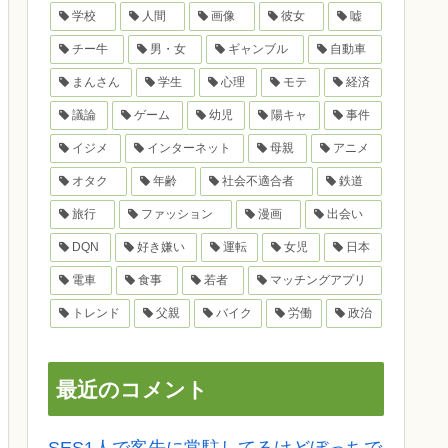
学校
人間
画像
彼女
嘘
チー牛
男・女
ギャンブル
自動車
まんさん
学生
心理
モテ
経済
議論
ゲーム
幼児
陽キャ
事件
イジメ
インターネット
母親
アニメ
オタク
年齢
社会不適合者
鉄道
旅行
ファッション
漫画
出会い
DQN
好き嫌い
運転
女児
日本
電車
食事
若者
マッチングアプリ
トレンド
父親
バイク
労働
政治
最近のコメント