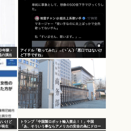
少年隊・
アイドル「歌ってみた」→(ヽ´ん`)「悪口ではないけ
流の演出
ど下手ですね」
ないけど
トランプ「中国製ロボット輸入禁止！！」中国
が発生
「あ、そういう事ならアメリカの安全の為にドロー
ンの輸出も止めるね？」