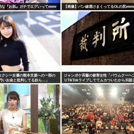
的な『お肌』ガチでエグいってwww
【画像】パン線透けまくってるOLの尻www
セクシー女優の熊本支援への一部の
ジャンポケ斉藤の被害女性「バウムクーヘ
「汚いお金と批判してる奴ら…」
りTikTokライブしててムカついたから示談
た」