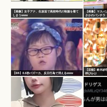
【画像】女子アナ、生放送で高校時代の制服を着て
【画像】マスパ
しまうwww
さかのパンチラ
【芸能】鈴木紗
【8/6】8.6秒バズーカ、反日行為で消えるwww
呼びかけ