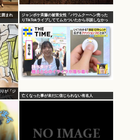
に囲まれ
ジャンポケ斉藤の被害女性「バウムクーヘン売った
りTikTokライブしててムカついたから示談しなかっ
た」
切りが「ジ
亡くなった事が未だに信じられない有名人