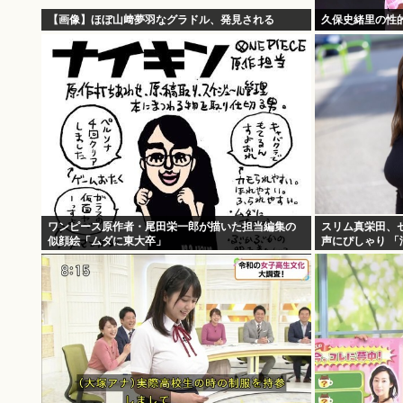
【画像】ほぼ山﨑夢羽なグラドル、発見される
久保史緒里の性
ワンピース原作者・尾田栄一郎が描いた担当編集の
スリム真栄田、
似顔絵「ムダに東大卒」
声にぴしゃり 