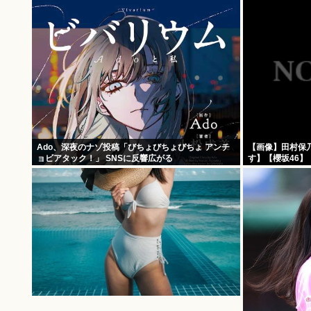
Ado、深夜のナゾ投稿「びちょびちょびちょ アンチ
【画像】田村保
ョビアタック！」 SNSに反響広がる
す】【櫻坂46】