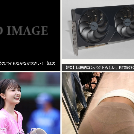
乃のパイもなかなか大きい！【ほの
【PC】比較的コンパクトらしい、RTX507