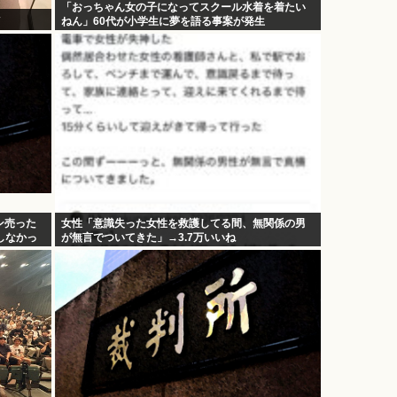
「おっちゃん女の子になってスクール水着を着たい
ねん」60代が小学生に夢を語る事案が発生
ン売った
女性「意識失った女性を救護してる間、無関係の男
しなかっ
が無言でついてきた」→3.7万いいね