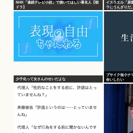
NHK「連続テレビ小説」で描いてほしい著名人【朝
イスラエル「原
ドラ】
ラにうんざりだ
や韓国の人々。
ブサイク短小ナ
少子化って女さんのせいだよな
合いしたい