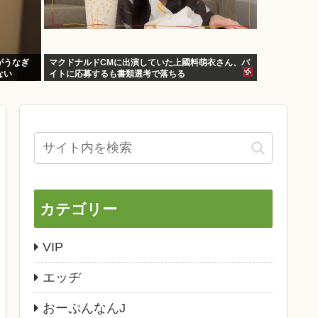
がうなぎ
マクドナルドCMに出演していた上國料萌衣さん、バ
ない
イトに応募するも書類選考で落ちる
カテゴリー
VIP
エッヂ
おーぷんなんJ