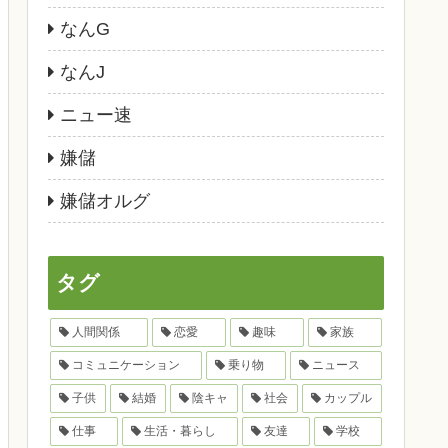
なんG
なんJ
ニュー速
嫌儲
嫌儲オルグ
タグ
人間関係
恋愛
趣味
家族
コミュニケーション
乗り物
ニュース
子供
結婚
陰キャ
社会
カップル
仕事
生活・暮らし
友達
学校