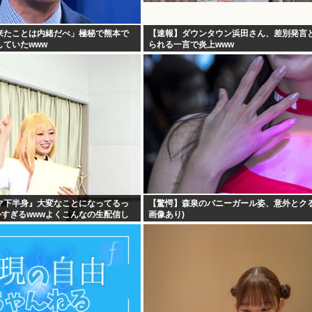
来たことは内緒だべ」極秘で熊本で
【速報】ダウンタウン浜田さん、差別発言
ていたwww
られる一言で炎上www
マ下半身』大変なことになってるっ
【驚愕】森泉のバニーガール姿、意外とクるw
格外すぎるwwwよくこんなの生配信し
画像あり)