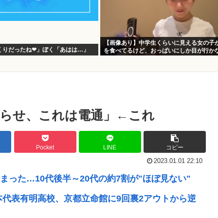
【画像あり】中学生くらいに見える女の子
くりだったね❤」ぼく「あはは…」
を食べてるけど、おっぱいにしか目が行か
らせ、これは電通」←これ
Pocket
LINE
コピー
2023.01.01 22:10
った…10代後半～20代の約7割が"ほぼ見ない"
本代表有明高校、京都立命館に9回裏2アウトから逆