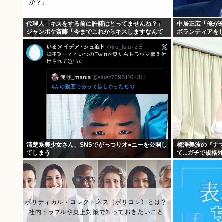
代理人「キスをする前に許諾はとってませんね？」
中居正広「俺が
ジャンポケ斎藤「今までこれからキスしますなんて
ボランティアをし
宣言することなかったので」
清楚系美少女さん、SNSでがっつりオ●ニーを公開し
梅澤美波の『ナ
てしまう
て...ガチで規
たよなwww