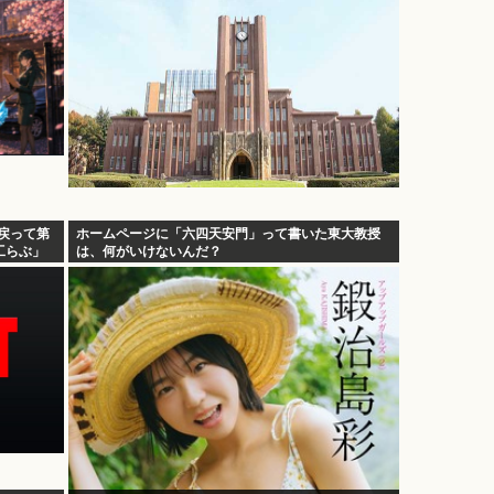
へ戻って第
ホームページに「六四天安門」って書いた東大教授
工らぶ」
は、何がいけないんだ？