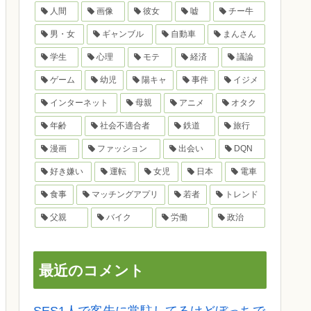
人間
画像
彼女
嘘
チー牛
男・女
ギャンブル
自動車
まんさん
学生
心理
モテ
経済
議論
ゲーム
幼児
陽キャ
事件
イジメ
インターネット
母親
アニメ
オタク
年齢
社会不適合者
鉄道
旅行
漫画
ファッション
出会い
DQN
好き嫌い
運転
女児
日本
電車
食事
マッチングアプリ
若者
トレンド
父親
バイク
労働
政治
最近のコメント