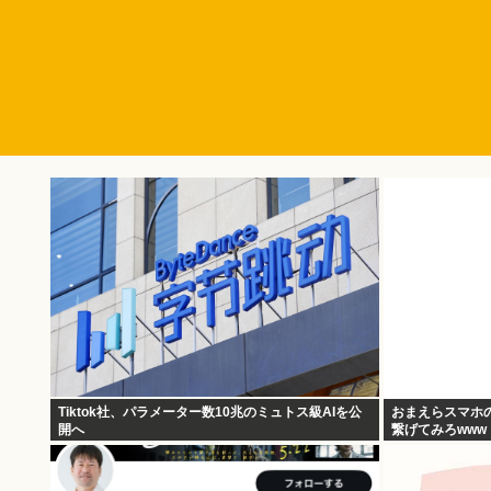
Tiktok社、パラメーター数10兆のミュトス級AIを公
おまえらスマホ
開へ
繋げてみろwww