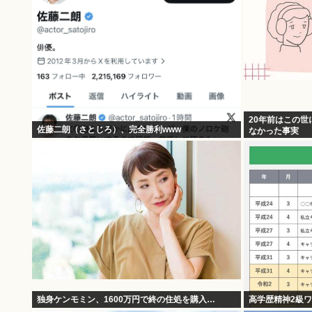
20年前はこの世
佐藤二朗（さとじろ）、完全勝利www
なかった事実
独身ケンモミン、1600万円で終の住処を購入…
高学歴精神2級