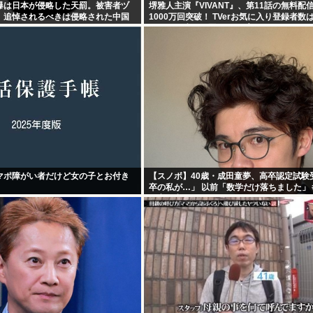
爆は日本が侵略した天罰。被害者ヅ
堺雅人主演『VIVANT』、第11話の無料配
。追悼されるべきは侵略された中国
1000万回突破！ TVerお気に入り登録者数は
えでTBS連ドラ歴代トップ
マポ障がい者だけど女の子とお付き
【スノボ】40歳・成田童夢、高卒認定試験
卒の私が…」 以前「数学だけ落ちました」も
で高得点