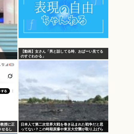
【動画】女さん「男と話してる時、おぱーい見てる
のすぐわかる」
大学教授に正
日本人て第二次世界大戦を巻き込まれた戦争だと思
させるし
ってない？この時期原爆や東京大空襲が取り上げら
れるけど加害の歴史は？