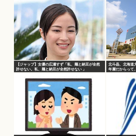
【ジャップ】女優の広瀬すず「私、麺と納豆が全然
北斗晶、北海道
許せない。私、麺と納豆が全然許せない 」
年層だからって