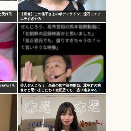
と受け取
【画像】この佳子さまのボディライン、流石にエチ
エチすぎやろ！
ww (※
芸人ぜんじろう「高市の熊本視察動画、北朝鮮の映
像かと思いましたわ！金正恩でも、盛り過ぎやろ！
言いますよ！？」