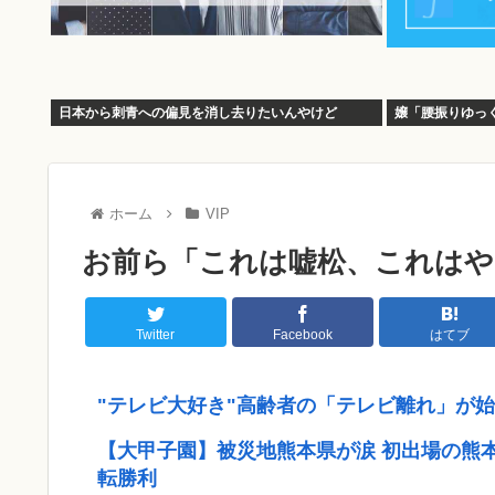
日本から刺青への偏見を消し去りたいんやけど
嬢「腰振りゆっ
ホーム
VIP
お前ら「これは嘘松、これはや
Twitter
Facebook
はてブ
"テレビ大好き"高齢者の「テレビ離れ」が始ま
【大甲子園】被災地熊本県が涙 初出場の熊
転勝利