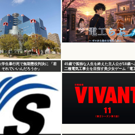
大学生暴行死で無期懲役判決に 「若
45歳で孤独な人生を終えた主人公が18歳
、それでいいんだろうか」
二種電気工事士を目指す美少女ゲーム「電
が登場