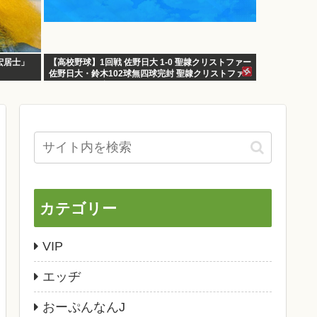
宏居士」
【高校野球】1回戦 佐野日大 1-0 聖隷クリストファー
佐野日大・鈴木102球無四球完封 聖隷クリストファ
ーはエラーに泣く
カテゴリー
VIP
エッヂ
おーぷんなんJ