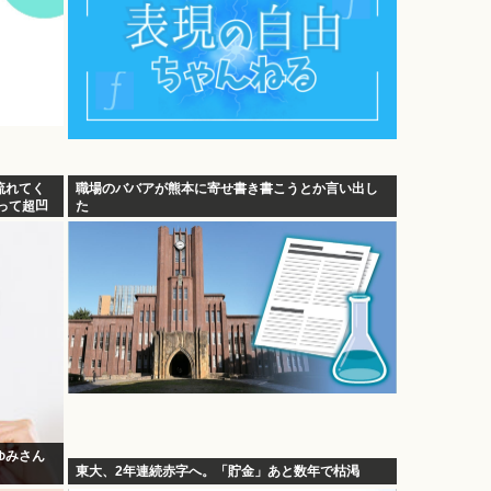
流れてく
職場のババアが熊本に寄せ書き書こうとか言い出し
って超凹
た
ゆみさん
東大、2年連続赤字へ。「貯金」あと数年で枯渇