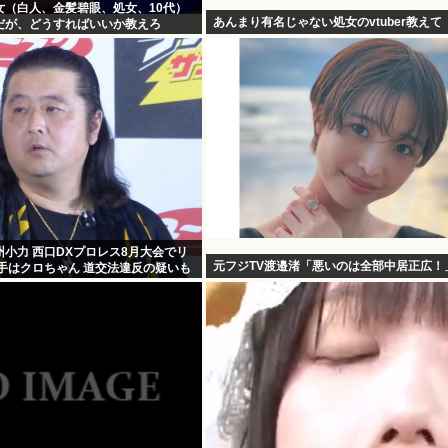
女（白人、金髪碧眼、処女、10代）
あんまり有名じゃない処女のvtuber教えて
だが、どうすればいいか教えろ
小力 西口DXプロレス8月大会でリ
元フジTV渡邉渚「悪いのは全部中居正広！
手はクロちゃん 道交法違反の疑いも