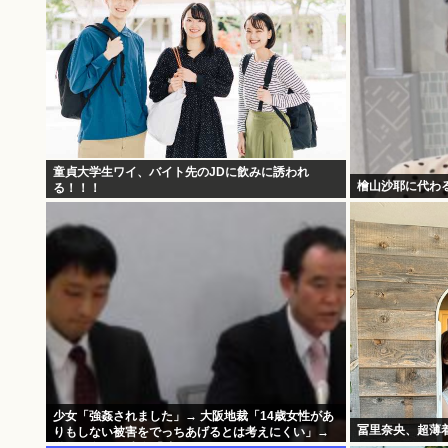
童貞大学生ワイ、バイト先のJDに飲みに誘われ
檜山沙耶に代わ
る！！！
少女「強姦されました」→ 大阪地裁「14歳女性があ
冨里奈央、超薄
りもしない被害をでっちあげるとは考えにくい」→
懲役12年→元少女「嘘でしたw」