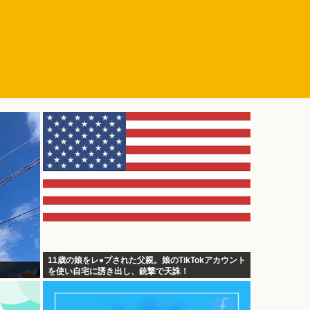
11歳の娘をレ●プされた父親。娘のTikTokアカウント
を使い自宅に誘き出し、銃撃で天誅！