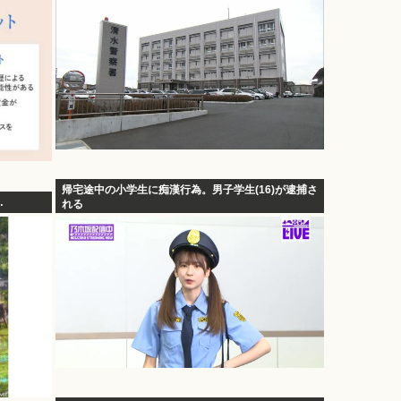
帰宅途中の小学生に痴漢行為。男子学生(16)が逮捕さ
…
れる