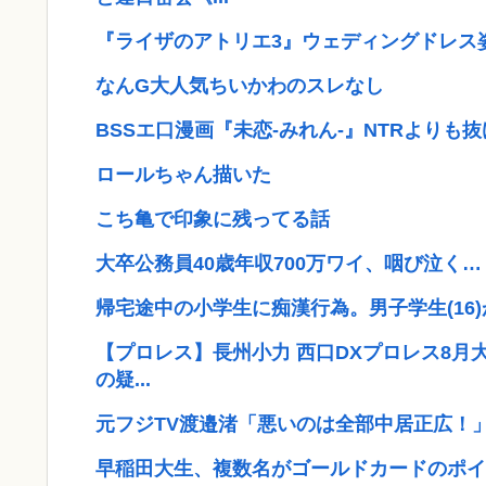
『ライザのアトリエ3』ウェディングドレス姿のライ
なんG大人気ちいかわのスレなし
BSSエ口漫画『未恋-みれん-』NTRよりも
ロールちゃん描いた
こち亀で印象に残ってる話
大卒公務員40歳年収700万ワイ、咽び泣く…
帰宅途中の小学生に痴漢行為。男子学生(16
【プロレス】長州小力 西口DXプロレス8月
の疑...
元フジTV渡邉渚「悪いのは全部中居正広！
早稲田大生、複数名がゴールドカードのポイ