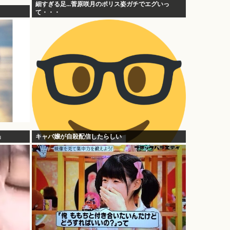
細すぎる足...菅原咲月のポリス姿ガチでエグいっ
て・・・
」
キャバ嬢が自殺配信したらしい