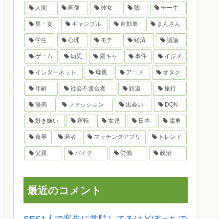
人間
画像
彼女
嘘
チー牛
男・女
ギャンブル
自動車
まんさん
学生
心理
モテ
経済
議論
ゲーム
幼児
陽キャ
事件
イジメ
インターネット
母親
アニメ
オタク
年齢
社会不適合者
鉄道
旅行
漫画
ファッション
出会い
DQN
好き嫌い
運転
女児
日本
電車
食事
若者
マッチングアプリ
トレンド
父親
バイク
労働
政治
最近のコメント