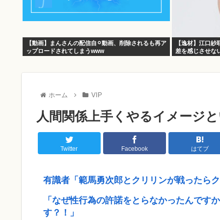
【動画】まんさんの配信自⚪︎動画、削除されるも再ア
【逸材】江口紗
ップロードされてしまうwww
差を感じさせな
は気づいてない
ホーム
VIP
人間関係上手くやるイメージと
Twitter
Facebook
はてブ
有識者「範馬勇次郎とクリリンが戦ったらク
「なぜ性行為の許諾をとらなかったんですか
す？！」