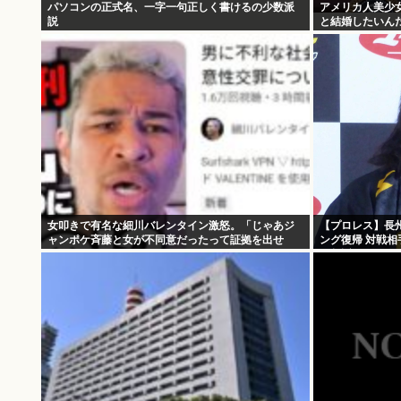
パソコンの正式名、一字一句正しく書けるの少数派
アメリカ人美少
説
と結婚したいん
女叩きで有名な細川バレンタイン激怒。「じゃあジ
【プロレス】長州
ャンポケ斉藤と女が不同意だったって証拠を出せ
ング復帰 対戦相
よ！！！」
不起訴に