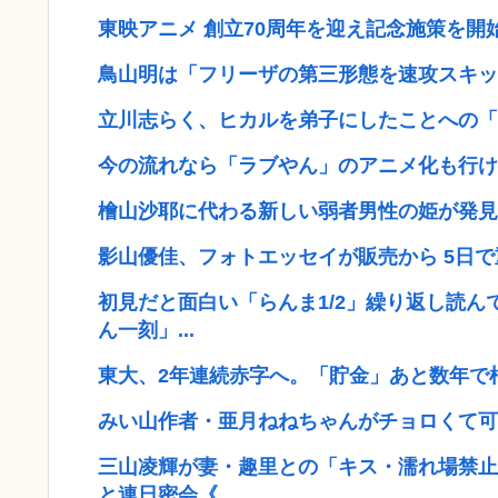
東映アニメ 創立70周年を迎え記念施策を開始 
鳥山明は「フリーザの第三形態を速攻スキッ
立川志らく、ヒカルを弟子にしたことへの「
今の流れなら「ラブやん」のアニメ化も行け
檜山沙耶に代わる新しい弱者男性の姫が発見
影山優佳、フォトエッセイが販売から 5日
初見だと面白い「らんま1/2」繰り返し読
ん一刻」...
東大、2年連続赤字へ。「貯金」あと数年で
みい山作者・亜月ねねちゃんがチョロくて可
三山凌輝が妻・趣里との「キス・濡れ場禁止
と連日密会《...