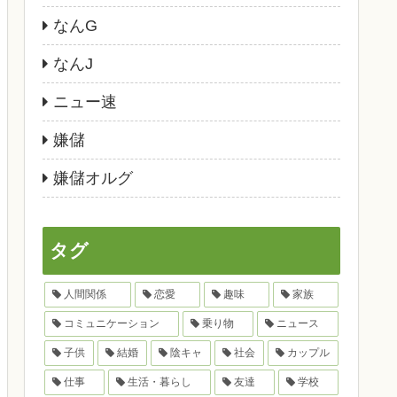
なんG
なんJ
ニュー速
嫌儲
嫌儲オルグ
タグ
人間関係
恋愛
趣味
家族
コミュニケーション
乗り物
ニュース
子供
結婚
陰キャ
社会
カップル
仕事
生活・暮らし
友達
学校