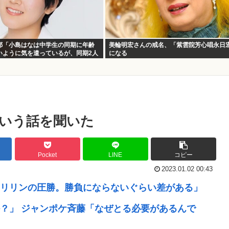
耶「小島はなは中学生の同期に年齢
美輪明宏さんの戒名、「紫雲院芳心唱永日
いように気を遣っているが、同期2人
になる
」
いう話を聞いた
Pocket
LINE
コピー
2023.01.02 00:43
リリンの圧勝。勝負にならないぐらい差がある」
？」 ジャンポケ斉藤「なぜとる必要があるんで