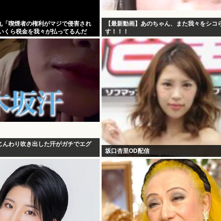
丸「喫煙者の権利がマジで侵害され
【最新動画】あのちゃん、また我々をシコ
「いくら税金を我々が払ってるんだ
す！！！
じんわり吹き出した汗がガチでエグ
坂口杏里OD配信