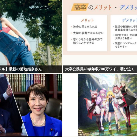
ドル】最新の菊地姫奈さん
大卒公務員40歳年収700万ワイ、咽び泣く