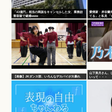
「43億円」相当の商談をキャンセルした女、業務妨
愛煙家・岸谷蘭
害容疑で逮捕www
てる」と私見 
と」
山下美月さん、
【画像】JKダンス部、いろんなデカパイが大暴れ
いって・・・