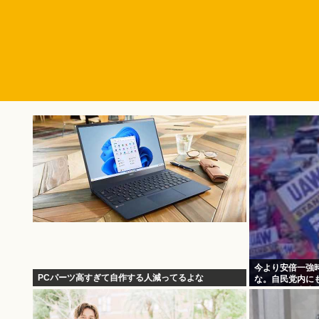
今より安倍一強
PCパーツ高すぎて自作する人減ってるよな
な。自民党内に
り国会にも出席