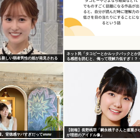
ネット民「タコピーとかルックバックとか
る新しい弱者男性の姫が発見される
る感想を読むと、俺って理解力低すぎ！？ 
む。つらい」
【朗報】長野桃羽「嗣永桃子さんと道重さ
着。背徳感ヤバすぎだってwww
が理想のアイドル像」