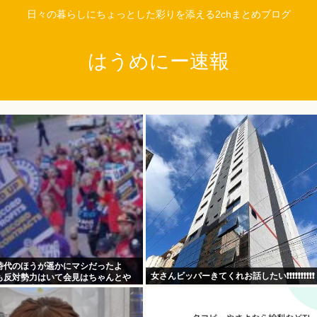
日々の暮らしにちょっとした彩りを添える2chまとめブログ
はうめにー速報
時代のほうが遥かにマシだったよ
女さんビッパーきてくれお話したい❗❗❗❗❗❗❗❗❗❗
も反対勢力はいて会見はちゃんとや
、僅かに常識もあった