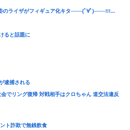
ザがフィギュア化キタ───(ﾟ∀ﾟ)───!!!...
抜けると話題に
)が逮捕される
大会でリング復帰 対戦相手はクロちゃん 道交法違反
」
ント詐欺で無銭飲食