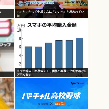
ら
ももち、かつて中居くんに「いいべ」と思われてい
た
スマホ端末、半導体メモリ価格の高騰で平均価格が8
万円を超す