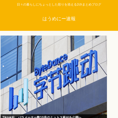
日々の暮らしにちょっとした彩りを添える2chまとめブログ
はうめにー速報
Tiktok社、パラメーター数10兆のミュトス級AIを公開へ