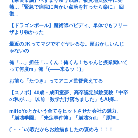
【奈良市議】へずまりゅう市議、被災地支援中に発
熱…「緊急で病院に向かい点滴を打ったら楽に」 回
復...
【ドラゴンボール】魔術師バビディ、単体でもフリー
ザより強かった
最近のJKってマジですぐヤレるな。頭おかしいんじ
ゃないの
俺「…」担任「…くん！俺くん！ちゃんと授業聞いて
って何度m」俺「(───来るッ！)」
お前ら「たつき」ってアニメ監督覚えてる
【スノボ】40歳・成田童夢、高卒認定試験受験「中卒
の私が…」 以前「数学だけ落ちました」もAI採...
miHoYoとかいう全てをヒットさせた会社の魅力。
「崩壊学園」「未定事件簿」「崩壊3rd」「原神...
(´・・`ω)暇だからお絵描きしたの褒めろ！！！