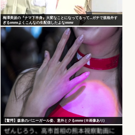
梅澤美波の『ナマ下半身』大変なことになってるって...ガチで規格外す
ぎるwwwよくこんなの生配信したよなwww
【驚愕】森泉のバニーガール姿、意外とクるwww (※画像あり)