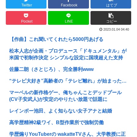
Twitter
Facebook
はてブ
Pocket
LINE
コピー
2023.01.04 04:40
【作曲】これ聞いてくれたら5000円あげる
松本人志が企画・プロデュース「ドキュメンタル」が
米国で初制作決定 シンプルな設定に国境超えた支持
佐藤二朗（さとじろ）、完全勝利www
“テレビ大好き”高齢者の「テレビ離れ」が始まった…
マーベルの新作格ゲー、俺ちゃんことデッドプール
(CV子安武人)が安定のやりたい放題で話題に
レインボー池田、よく知らない女子アナと結婚
高学歴精神2級ワイ、B型作業所で強制労働
学歴煽りYouTuberの wakatteTVさん、大学教授に正