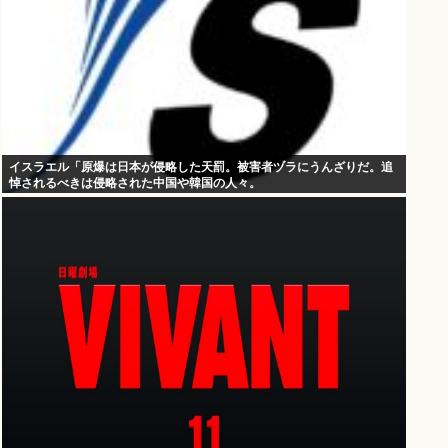
イスラエル「原爆は日本が侵略した天罰。被害者ヅラにうんざりだ。追
悼されるべきは侵略された中国や韓国の人々。