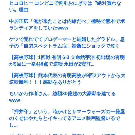
ヒコロヒー コンビニで割引おにぎりは〝絶対買わな
い〟理由
中居正広「俺が来たことは内緒だべ」極秘で熊本でボ
ランティアをしていたwww
ケツで売れててプロゲーマーと結婚したグラドル、息
子の「自閉スペクトラム症」診断にショックで泣く
【高校野球】1回戦 有明 6-3 立命館宇治 初出場の有明
が9回に一挙4得点で逆転 永田が2安打...
【高校野球】熊本代表の有明高校が9回2アウトから大
逆転勝利！！！感動をありがとう
ちいかわ作者さん、総額30億超の大豪邸を建てる
www
「押井守」という、時かけとサマーウォーズの一発屋
のくせにやたらとイキってるアニメ映画監督いるで
し...