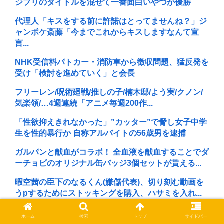
ジブリのタイトルを混ぜて一番面白いやつが優勝
代理人「キスをする前に許諾はとってませんね？」ジ
ャンポケ斎藤「今までこれからキスしますなんて宣
言...
NHK受信料パトカー・消防車から徴収問題、猛反発を
受け「検討を進めていく」と会長
フリーレン/呪術廻戦/推しの子/楠木邸/よう実/クノン/
気楽領/…4週連続「アニメ毎週200作...
「性欲抑えきれなかった」”カッター”で脅し女子中学
生を性的暴行か 自称アルバイトの56歳男を逮捕
ガルパンと献血がコラボ！ 全血液を献血することでダ
ーチョビのオリジナル缶バッジ3個セットが貰える...
暇空茜の臣下のなるくん(嫌儲代表)、切り刻む動画を
うpするためにストッキングを購入、ハサミを入れ...
早稲田大学「学生の皆さん、近隣飲食店での無銭飲食
ホーム
検索
トップ
サイドバー
はやめてください」