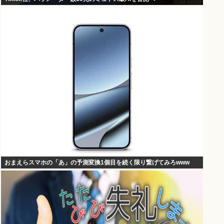
おまえらスマホの「あ」の予測変換1個目を続く限り繋げてみろwww