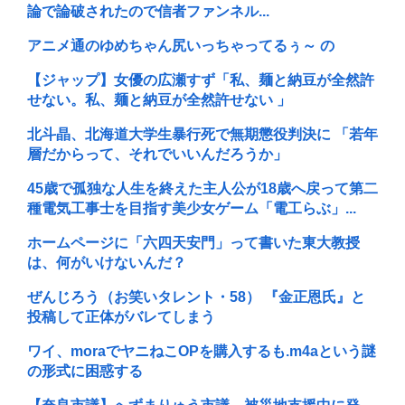
論で論破されたので信者ファンネル...
アニメ通のゆめちゃん尻いっちゃってるぅ～ の
【ジャップ】女優の広瀬すず「私、麺と納豆が全然許
せない。私、麺と納豆が全然許せない 」
北斗晶、北海道大学生暴行死で無期懲役判決に 「若年
層だからって、それでいいんだろうか」
45歳で孤独な人生を終えた主人公が18歳へ戻って第二
種電気工事士を目指す美少女ゲーム「電工らぶ」...
ホームページに「六四天安門」って書いた東大教授
は、何がいけないんだ？
ぜんじろう（お笑いタレント・58） 『金正恩氏』と
投稿して正体がバレてしまう
ワイ、moraでヤニねこOPを購入するも.m4aという謎
の形式に困惑する