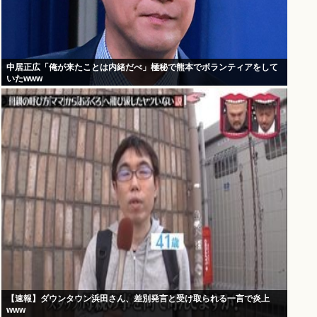
中居正広「俺が来たことは内緒だべ」極秘で熊本でボランティアをして
いたwww
【速報】ダウンタウン浜田さん、差別発言と受け取られる一言で炎上
www