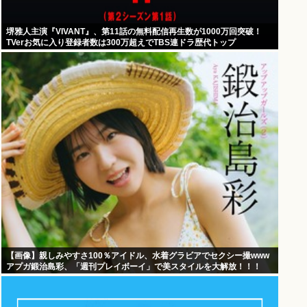
堺雅人主演『VIVANT』、第11話の無料配信再生数が1000万回突破！
TVerお気に入り登録者数は300万超えでTBS連ドラ歴代トップ
【画像】親しみやすさ100％アイドル、水着グラビアでセクシー撮www
アプガ鍛治島彩、「週刊プレイボーイ」で美スタイルを大解放！！！