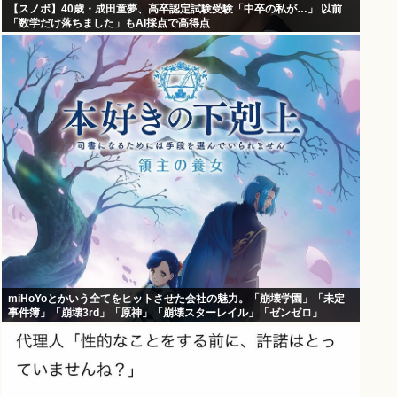
【スノボ】40歳・成田童夢、高卒認定試験受験「中卒の私が…」 以前
「数学だけ落ちました」もAI採点で高得点
miHoYoとかいう全てをヒットさせた会社の魅力。「崩壊学園」「未定
事件簿」「崩壊3rd」「原神」「崩壊スターレイル」「ゼンゼロ」