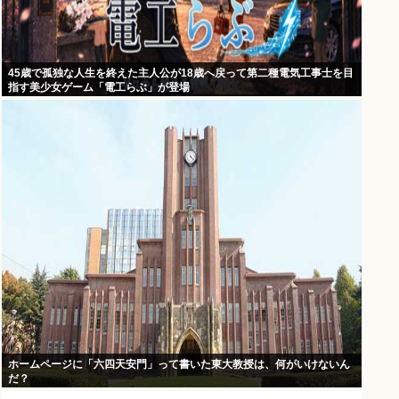
45歳で孤独な人生を終えた主人公が18歳へ戻って第二種電気工事士を目
指す美少女ゲーム「電工らぶ」が登場
ホームページに「六四天安門」って書いた東大教授は、何がいけないん
だ？