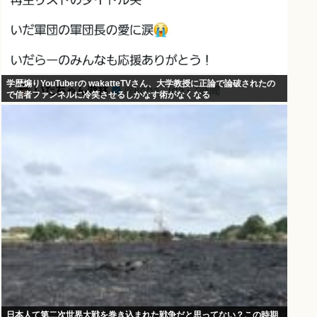
学歴煽りYouTuberの wakatteTVさん、大学教授に正論で論破されたの
で信者ファンネルに冷笑させるしかなす術がなくなる
日本人て第二次世界大戦を巻き込まれた戦争だと思ってない？この時期