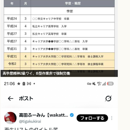
高学歴精神2級ワイ、B型作業所で強制労働