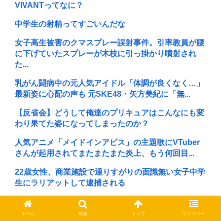
VIVANTってなに？
中学生の射精ってすごいんだな
女子高生被害のクマスプレー誤射事件。引率教員が腰
に下げていたスプレーが木枝に引っ掛かり噴射され
た...
乳がん闘病中の元人気アイドル「体調が良くなく…」
最新姿に心配の声も 元SKE48・矢方美紀に「無...
【反省会】どうして俺達のプリキュアはこんなにも変
わり果てた姿になってしまったのか？
人気アニメ「メイドインアビス」の主題歌にVTuber
さんが起用されてまたまたまた炎上、もう何回目...
22歳女性、商業施設で通りすがりの面識無い女子中学
生にラリアットして逮捕される
京大病院、腫瘍と間違えて脳幹を摘出してしまう
ホーム
検索
トップ
サイドバー
⚠WARNING!!⚠生成AIが「新ウイルス」設計 細菌内