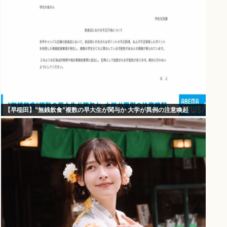
【早稲田】”無銭飲食”複数の早大生が関与か 大学が異例の注意喚起