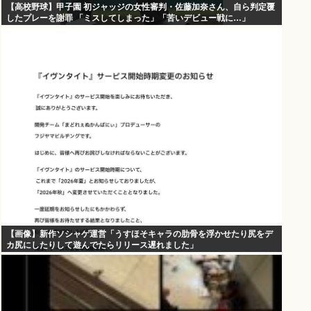
【高校野球】甲子園 初ジャッジの女性審判・佐藤加奈さん、自ら判定覆
したプレーを謝罪 「ミスしてしまった」「苦いデビュー戦に…」
【画像】新作ソシャゲ運営「うすほそキャラの肋骨を浮かせたり尻をデ
カ尻にしたりして遊んでたらリリース遅れました」