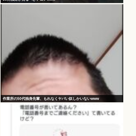
作業所の50代独身先輩、もれなくヤバい奴しかいないwww