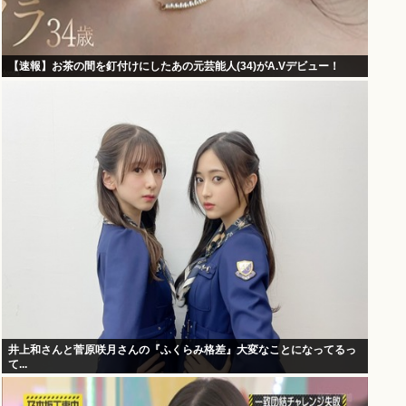
【速報】お茶の間を釘付けにしたあの元芸能人(34)がA.Vデビュー！
井上和さんと菅原咲月さんの『ふくらみ格差』大変なことになってるっ
て...