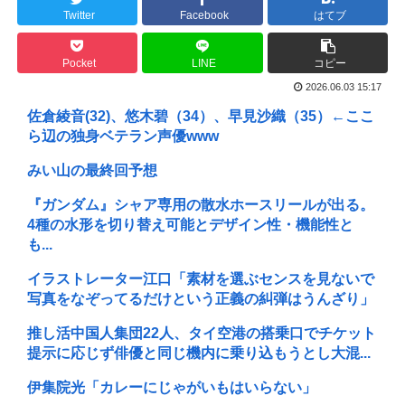
Twitter
Facebook
はてブ
Pocket
LINE
コピー
2026.06.03 15:17
佐倉綾音(32)、悠木碧（34）、早見沙織（35）←ここ
ら辺の独身ベテラン声優www
みい山の最終回予想
『ガンダム』シャア専用の散水ホースリールが出る。
4種の水形を切り替え可能とデザイン性・機能性と
も...
イラストレーター江口「素材を選ぶセンスを見ないで
写真をなぞってるだけという正義の糾弾はうんざり」
推し活中国人集団22人、タイ空港の搭乗口でチケット
提示に応じず俳優と同じ機内に乗り込もうとし大混...
伊集院光「カレーにじゃがいもはいらない」