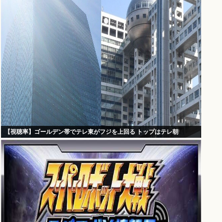
【視聴率】ゴールデン帯でテレ東がフジを上回る トップはテレ朝