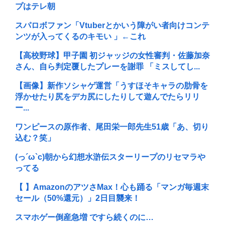
プはテレ朝
スパロボファン「Vtuberとかいう障がい者向けコンテ
ンツが入ってくるのキモい 」←これ
【高校野球】甲子園 初ジャッジの女性審判・佐藤加奈
さん、自ら判定覆したプレーを謝罪 「ミスしてし...
【画像】新作ソシャゲ運営「うすほそキャラの肋骨を
浮かせたり尻をデカ尻にしたりして遊んでたらリリ
ー...
ワンピースの原作者、尾田栄一郎先生51歳「あ、切り
込む？笑」
(っ´ω`c)朝から幻想水滸伝スターリープのリセマラや
ってる
【 】AmazonのアツさMax！心も踊る「マンガ毎週末
セール（50%還元）」2日目襲来！
スマホゲー倒産急増 ですら続くのに…