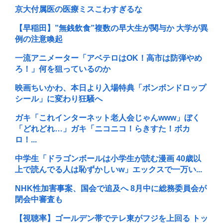
京大付属医の医療ミスこわすぎるな
【早稲田】”無銭飲食”複数の早大生が関与か 大学が異
例の注意喚起
一流アニメーター「アベテロはOK！高市は防弾やめ
ろ！」何を狙っているのか
映画ちいかわ、本日より入場特典「ボンボンドロップ
シール」に変わり狂騒へ
ガキ「これインターネット老人会じゃんwww」ぼく
「どれどれ…」ガキ「ニコニコ！らきすた！ボカ
ロ！...
中学生「ドラゴンボールは小学生が読む漫画 40歳以
上で読んでる人は恥ずかしいw」エックスで一万い...
NHK性加害事案、国会で追及へ 8月中に総務委員会が
閉会中審査も
【視聴率】ゴールデン帯でテレ東がフジを上回る トッ