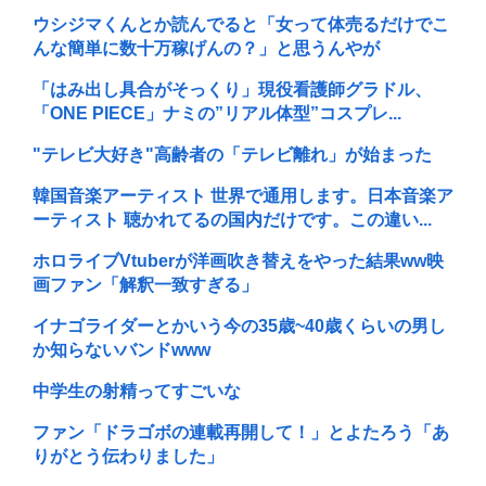
ウシジマくんとか読んでると「女って体売るだけでこ
んな簡単に数十万稼げんの？」と思うんやが
「はみ出し具合がそっくり」現役看護師グラドル、
「ONE PIECE」ナミの”リアル体型”コスプレ...
"テレビ大好き"高齢者の「テレビ離れ」が始まった
韓国音楽アーティスト 世界で通用します。日本音楽ア
ーティスト 聴かれてるの国内だけです。この違い...
ホロライブVtuberが洋画吹き替えをやった結果ww映
画ファン「解釈一致すぎる」
イナゴライダーとかいう今の35歳~40歳くらいの男し
か知らないバンドwww
中学生の射精ってすごいな
ファン「ドラゴボの連載再開して！」とよたろう「あ
りがとう伝わりました」