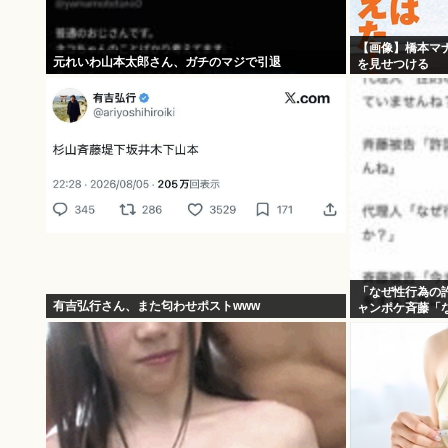
【画像】橋本マ
元れいわ山本太郎さん、ガチのマジで引退
を見せつける
「なぜ性行為の
有吉弘行さん、また匂わせポストwww
ャンポケ斉藤「