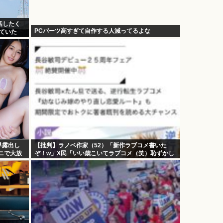
話したく
PCパーツ高すぎて自作する人減ってるよな
ていた
界露出し
【批判】ラノベ作家（52）「新作ラブコメ書いた
ニで大放
ぞ！w」X民「いい歳こいてラブコメ（笑）恥ずかし
め！
くないの？」←やめたれwと話題に