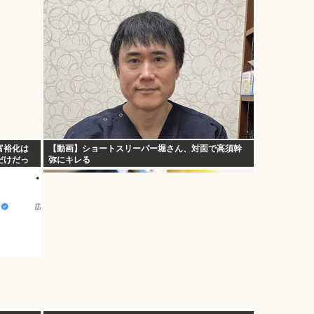
富裕化は
【動画】ショートスリーパー堀さん、対面で高須幹
だけだっ
弥にキレる