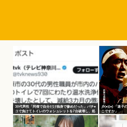
30代男性「同僚で自分だけ独身で惨めだった」パチ●
彡(●)(●) 「
コで負けてトイレのウォシュレットを7台破壊し、処
こですか」
分