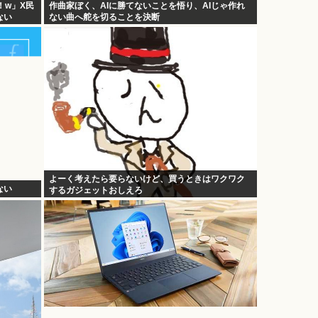
！w」X民
作曲家ぼく、AIに勝てないことを悟り、AIじゃ作れ
ない
ない曲へ舵を切ることを決断
よーく考えたら要らないけど、買うときはワクワク
ない
するガジェットおしえろ