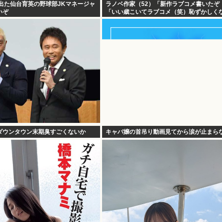
出た仙台育英の野球部JKマネージャ
ラノベ作家（52）「新作ラブコメ書いたぞ
いぞ
「いい歳こいてラブコメ（笑）恥ずかしく
の？」
ダウンタウン末期臭すごくないか
キャバ嬢の首吊り動画見てから涙が止まら