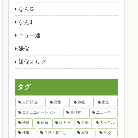
なんG
なんJ
ニュー速
嫌儲
嫌儲オルグ
タグ
人間関係
恋愛
趣味
家族
コミュニケーション
乗り物
ニュース
子供
結婚
陰キャ
社会
カップル
仕事
生活・暮らし
友達
学校