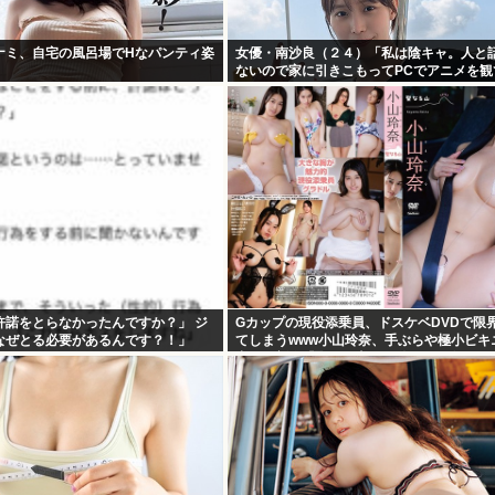
ナミ、自宅の風呂場でHなパンティ姿
女優・南沙良（２４）「私は陰キャ。人と
ないので家に引きこもってPCでアニメを観
い」
許諾をとらなかったんですか？」 ジ
Gカップの現役添乗員、ドスケベDVDで限
なぜとる必要があるんです？！」
てしまうwww小山玲奈、手ぶらや極小ビキ
出！！新作「聖なる山」の動画＆画像まと