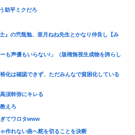
う助平ミクだろ
騎士』の弐瓶勉、亜月ねね先生とかなり仲良し【み
ターも声優もいらない!」（版権無視生成物を誇らし
裕化は確認できず、ただみんなで貧困化している
高須幹弥にキレる
教えろ
ぎてワロタwww
じゃ作れない曲へ舵を切ることを決断