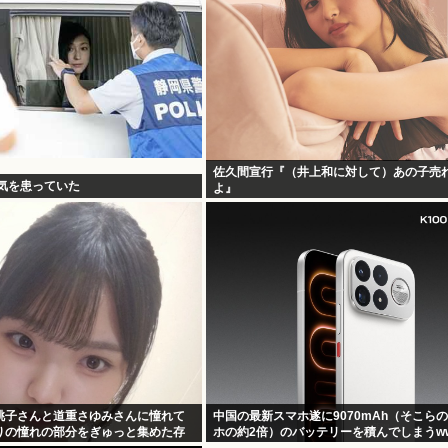
佐久間宣行『（井上和に対して）あの子売
病気を患っていた
よ』
桃子さんと道重さゆみさんに憧れて
中国の最新スマホ遂に9070mAh（そこら
りの憧れの部分をぎゅっと集めた存
ホの約2倍）のバッテリーを積んでしまうw
す！」