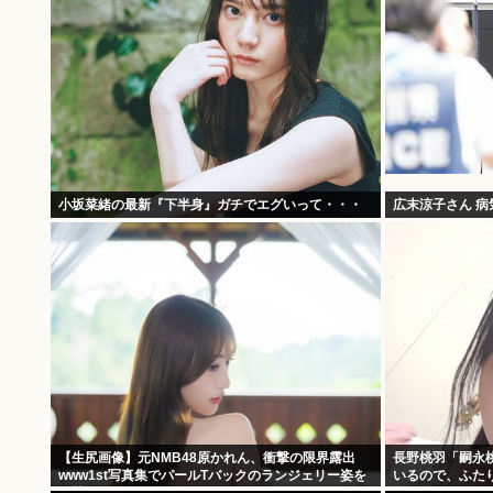
小坂菜緒の最新『下半身』ガチでエグいって・・・
広末涼子さん 
【生尻画像】元NMB48原かれん、衝撃の限界露出
長野桃羽「嗣永
www1st写真集でパールTバックのランジェリー姿を
いるので、ふた
解禁！！！
在になりたいで