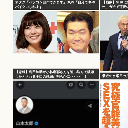
オタク「パソコン自作できます」DQN「自分で車や
【画像】NHKに
バイクいじれます」
ー、ガチで可愛
【悲報】島田紳助が小林麻耶さんを追い込んで破壊
最近の水曜日の
したとされる手口の詳細が明らかに･･････！！