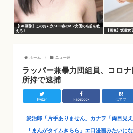
【GIF画像】このお●ぱい100点のA.V女優の名前を教
【画像】坂道女
えろ！
ホーム
ニュー速
ラッパー兼暴力団組員、コロナ
所持で逮捕
Twitter
Facebook
はてブ
炭治郎「片手ありません」カナヲ「両目見え
「まんがタイムきらら」エ口漫画みたいにな