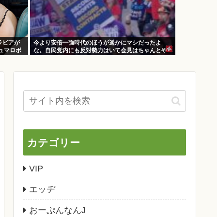
ラビアが
今より安倍一強時代のほうが遥かにマシだったよ
ュマロボ
な。自民党内にも反対勢力はいて会見はちゃんとや
り国会にも出席、僅かに常識もあった
カテゴリー
VIP
エッヂ
おーぷんなんJ