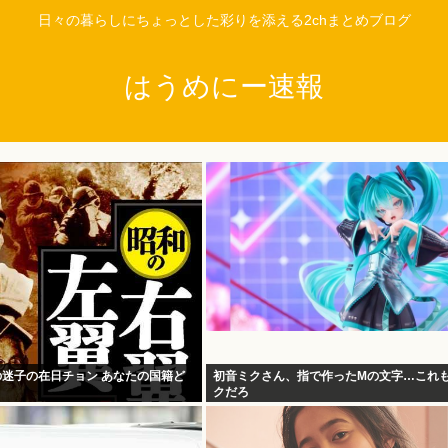
日々の暮らしにちょっとした彩りを添える2chまとめブログ
はうめにー速報
迷子の迷子の在日チョン あなたの国籍ど
初音ミクさん、指で作ったMの文字…これ
クだろ