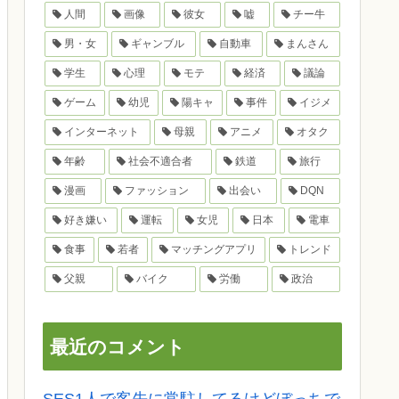
人間
画像
彼女
嘘
チー牛
男・女
ギャンブル
自動車
まんさん
学生
心理
モテ
経済
議論
ゲーム
幼児
陽キャ
事件
イジメ
インターネット
母親
アニメ
オタク
年齢
社会不適合者
鉄道
旅行
漫画
ファッション
出会い
DQN
好き嫌い
運転
女児
日本
電車
食事
若者
マッチングアプリ
トレンド
父親
バイク
労働
政治
最近のコメント