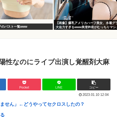
【画像】爆乳アメリカハーフ美女、水着グ
子のバスト一覧www
大迫力すぎるwww美澄衿依がむっちりマシ
ディを解放！！
陽性なのにライブ出演し覚醒剤大麻
Pocket
LINE
コピー
2023.01.10 12:04
ません」←どうやってセクロスしたの？
る