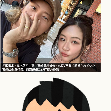
元EXILE・黒木啓司、妻・宮崎麗果被告へのDV事案で逮捕されていた
宮崎は全身打撲、頭部裂傷及び打撲の怪我