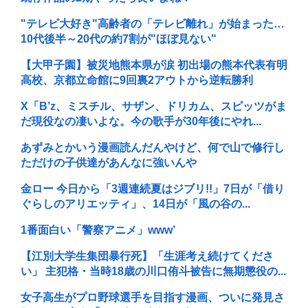
"テレビ大好き"高齢者の「テレビ離れ」が始まった…
10代後半～20代の約7割が"ほぼ見ない"
【大甲子園】被災地熊本県が涙 初出場の熊本代表有明
高校、京都立命館に9回裏2アウトから逆転勝利
X「B’z、ミスチル、サザン、ドリカム、スピッツがま
だ現役なの凄いよな。今の歌手が30年後にやれ...
あずみとかいう漫画読んだんやけど、何で山で修行し
ただけの子供達があんなに強いんや
金ロー 今日から「3週連続夏はジブリ!!」7日が「借り
ぐらしのアリエッティ」、14日が「風の谷の...
1番面白い「警察アニメ」www’
【江別大学生集団暴行死】「生涯考え続けてくださ
い」 主犯格・当時18歳の川口侑斗被告に無期懲役の...
女子高生がプロ野球選手を目指す漫画、ついに発見さ