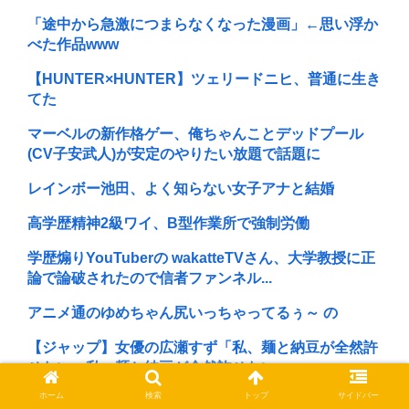
「途中から急激につまらなくなった漫画」←思い浮か
べた作品www
【HUNTER×HUNTER】ツェリードニヒ、普通に生き
てた
マーベルの新作格ゲー、俺ちゃんことデッドプール
(CV子安武人)が安定のやりたい放題で話題に
レインボー池田、よく知らない女子アナと結婚
高学歴精神2級ワイ、B型作業所で強制労働
学歴煽りYouTuberの wakatteTVさん、大学教授に正
論で論破されたので信者ファンネル...
アニメ通のゆめちゃん尻いっちゃってるぅ～ の
【ジャップ】女優の広瀬すず「私、麺と納豆が全然許
せない。私、麺と納豆が全然許せない 」
ホーム
検索
トップ
サイドバー
北斗晶、北海道大学生暴行死で無期懲役判決に 「若年