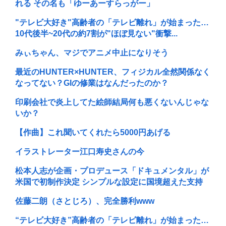
れる その名も「ゆーあーすらっがー」
"テレビ大好き"高齢者の「テレビ離れ」が始まった…
10代後半~20代の約7割が"ほぼ見ない"衝撃...
みぃちゃん、マジでアニメ中止になりそう
最近のHUNTER×HUNTER、フィジカル全然関係なく
なってない？GIの修業はなんだったのか？
印刷会社で炎上してた絵師結局何も悪くないんじゃな
いか？
【作曲】これ聞いてくれたら5000円あげる
イラストレーター江口寿史さんの今
松本人志が企画・プロデュース「ドキュメンタル」が
米国で初制作決定 シンプルな設定に国境超えた支持
佐藤二朗（さとじろ）、完全勝利www
“テレビ大好き”高齢者の「テレビ離れ」が始まった…