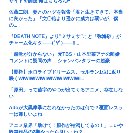
サイトを開設 俺はもちろんF...
佐藤二朗、妻とのハグを報告「君と生きてきて、本当
に良かった」「文〇砲より遥かに威力は弱いが、僕
の...
『DEATH NOTE』より”ミサミサ”こと「弥海砂」が
チャーム化キタ───(ﾟ∀ﾟ)───!!...
「感覚が分からない」 元TBS・山本里菜アナの離婚
コメントに疑問の声… シャンパンタワーの超豪...
【覇権】ホロライブドリームス、セルラン1位に返り
咲くWIWIWIWIWIWIWIWIWIWIWI...
「原田」って苗字のやつが出てくるアニメ、存在しな
い
Adoが大黒摩季になれなかったのは何で？覆面レスラ
ーは難しいよね
アニメ業界「助けて！原作が枯渇してるの！」←いや
既存作品の2期やったら良いよね？