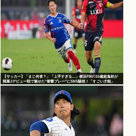
【サッカー】「まじ何者？」「上手すぎる…」横浜FMの16歳超逸材が
開幕Jデビュー戦で魅せた”衝撃プレー”にSNS騒然！「すごい才能」