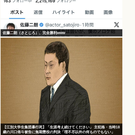
佐藤二朗（さとじろ）、完全勝利www
【江別大学生集団暴行死】「生涯考え続けてください」 主犯格・当時18
歳の川口侑斗被告に無期懲役の判決「理不尽以外の何ものでもない」