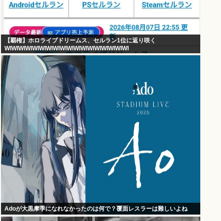
【覇権】ホロライブドリームス、セルラン1位に返り咲く
WIWIWIWIWIWIWIWIWIWIWIWIWIWIWIWIWIWI
Adoが大黒摩季になれなかったのは何で？覆面レスラーは難しいよね