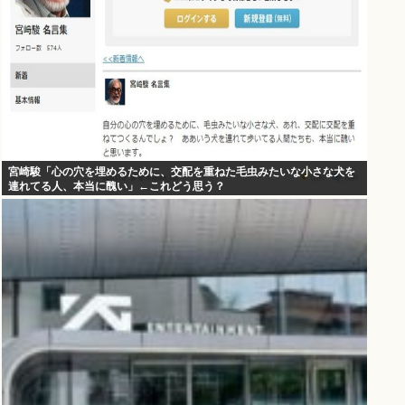
宮崎駿「心の穴を埋めるために、交配を重ねた毛虫みたいな小さな犬を
連れてる人、本当に醜い」←これどう思う？