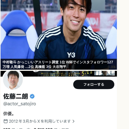
中村敬斗 かっこいいアスリート調査 1位 W杯でインスタフォロワー127
万増 人気爆発 …2位 高橋藍 3位 大谷翔平