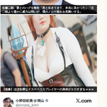
佐藤二朗、妻とのハグを報告「君と生きてきて、本当に良かった」「文
〇砲より遥かに威力は弱いが、僕のノロケ砲をお見舞いする」
【画像】ほぼ全裸なドスケベコスプレイヤーの身体がエロすぎるｗｗｗ