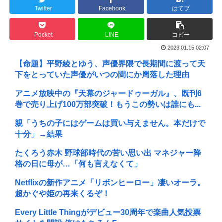
Twitter
Facebook
はてブ
Pocket
LINE
コピー
2023.01.15 02:07
【命題】平野綾とゆう、声優界隈で長期間に渡って天
下をとっていた声優がいつの間にか周落した理由
アニメ放映中の『天幕のジャードゥーガル』、既刊6
巻で売り上げ100万部突破！もうこの勢いは誰にも...
親「うちの子にはゲームは買い与えません。本だけで
十分」→結果
たくろう赤木 野球部時代の苦い思い出 マネジャー降
格の日に母が…「何も言えなくて」
Netflixの新作アニメ「リボンヒーロー」凄いオーラ。
超かぐや姫の再来くるぞ！
Every Little Thingがデビュー30周年で楽曲人気投票