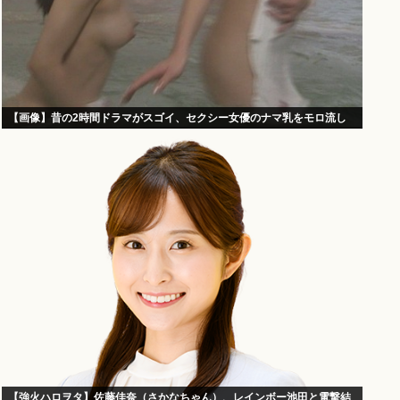
【画像】昔の2時間ドラマがスゴイ、セクシー女優のナマ乳をモロ流し
【強火ハロヲタ】佐藤佳奈（さかなちゃん）、レインボー池田と電撃結