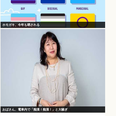
ホモガキ、今年も晒される
おばさん、電車内で「痴漢！痴漢！」と大騒ぎ