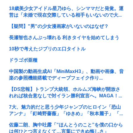
18歳美少女アイドル星乃ゆら、シンママだと発覚。運
営は「未婚で現在交際している相手もいないので大...
【疑問】"男"の少女漫画家がいないのはなぜ？
長瀬智也さんぶっ壊れる 利きタイヤを始めてしまう
10秒で考えたジブリのエ口タイトル
ドラゴボ亜種
中国製の動画生成AI「MiniMaxH3」、動画や画像、音
楽の参照機能搭載でディープフェイク作り...
【DS悲報】トランプ大統領、ホルムズ海峡が開放さ
れれば核合意なしで対イラン勝利宣言へ。MAGA！...
7大、魅力的だと思う少年ジャンプのヒロイン「恐山
アンナ」「釘崎野薔薇」「ゆきめ」「秋本麗子」 「...
佐藤二朗、胸中吐露「”ほんとうのこと”を僕の口から
は何ひとつ言えなくて…言葉にできぬ悔しさ」