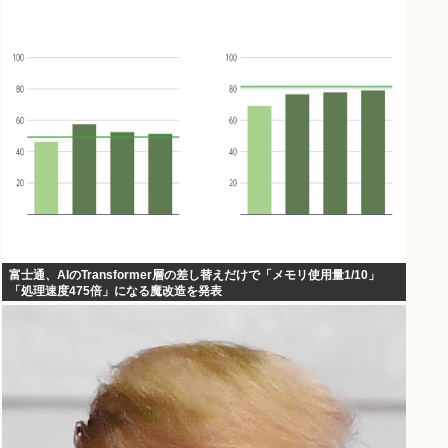
富士通、AIのTransformer層の差し替えだけで「メモリ使用量1/10」
「処理速度475倍」になる魔改造を発表