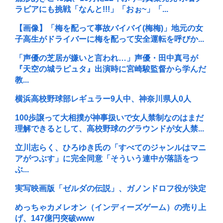
ラビアにも挑戦「なんと!!!」「おぉ~」「...
【画像】「梅を配って事故バイバイ(梅梅)」地元の女
子高生がドライバーに梅を配って安全運転を呼びか...
「声優の芝居が嫌いと言われ…」声優・田中真弓が
『天空の城ラピュタ』出演時に宮崎駿監督から学んだ
教...
横浜高校野球部レギュラー9人中、神奈川県人0人
100歩譲って大相撲が神事扱いで女人禁制なのはまだ
理解できるとして、高校野球のグラウンドが女人禁...
立川志らく、ひろゆき氏の「すべてのジャンルはマニ
アがつぶす」に完全同意「そういう連中が落語をつ
ぶ...
実写映画版「ゼルダの伝説」、ガノンドロフ役が決定
めっちゃカメレオン（インディーズゲーム）の売り上
げ、147億円突破www