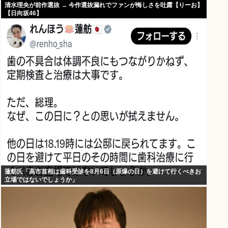
清水理央が前作選抜 → 今作選抜漏れでファンが悔しさを吐露【りーお】
【日向坂46】
蓮舫氏「高市首相は歯科受診を8月6日（原爆の日）を避けて行くべきお
立場ではないでしょうか」