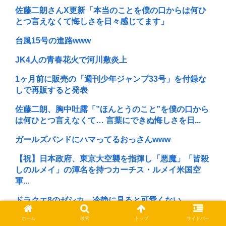
佐藤二朗さんX更新「本当のことを僕の口からは何ひ
とつ言えなくて悔しさを日々感じてます」
台風15号の進路www
JK4人の青春花火で河川敷炎上
1ヶ月前に販売の「週刊少年ジャンプ33号」を付録な
しで再販すると発表
佐藤二朗、胸中吐露「”ほんとうのこと”を僕の口から
は何ひとつ言えなくて… 言葉にできぬ悔しさを日...
ガールズバンドにハマってるおっさんwww
【祝】日本政府、東京大空襲を指揮し「悪魔」「皆殺
しのルメイ」の渾名を持つカーチス・ルメイ米国空
軍...
ドラクエ8のゼシカ、冷静に見ると可愛くない
「ワンピース型やスカート型も」東北で人気の浴衣は
ホーム
検索
トップ
サイドバー