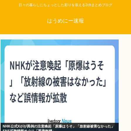
日々の暮らしにちょっとした彩りを添える2chまとめブログ
はうめにー速報
NHK公式Xがが異例の注意喚起「原爆はうそ」「放射線被害なかった」