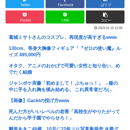
Twitter
Facebook
はてブ
Pocket
LINE
コピー
2023.01.15 12:05
葛城ミサトさんのコスプレ、再現度が高すぎるwww
130cm、等身大胸像フィギュア「『ゼロの使い魔』ル
イズ 495,000円
オタク、アニメのおかげで可愛い女性と知り合い、め
でたく結婚
ジャンポケ斉藤「初めまして！ ぶちゅっ！」 →服の
中に手を入れ胸を揉み始める。 これ異常者だろ(...
【画像】Gacktの投げ方www
死んだ方がいいレベルの老害「高校生がやりたがって
んだから甲子園でやらせろ！」
雛形あきこ48歳、10月に22年ぶり写真集発売 水着グ