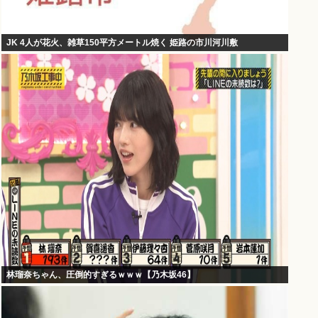
JK 4人が花火、雑草150平方メートル焼く 姫路の市川河川敷
林瑠奈ちゃん、圧倒的すぎるｗｗｗ【乃木坂46】