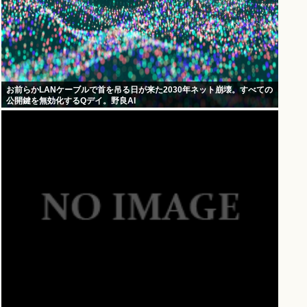
お前らかLANケーブルで首を吊る日が来た2030年ネット崩壊。すべての
公開鍵を無効化するQデイ。野良AI