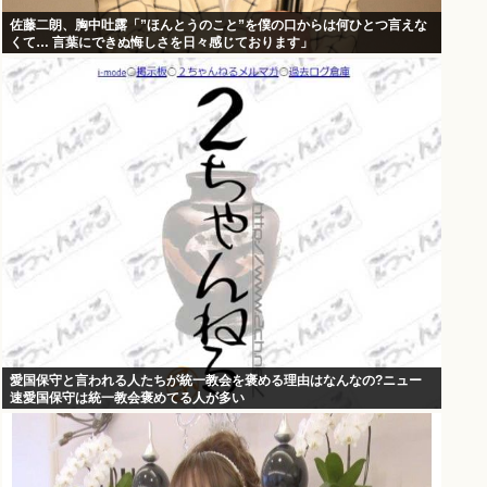
佐藤二朗、胸中吐露「”ほんとうのこと”を僕の口からは何ひとつ言えな
くて… 言葉にできぬ悔しさを日々感じております」
愛国保守と言われる人たちが統一教会を褒める理由はなんなの?ニュー
速愛国保守は統一教会褒めてる人が多い