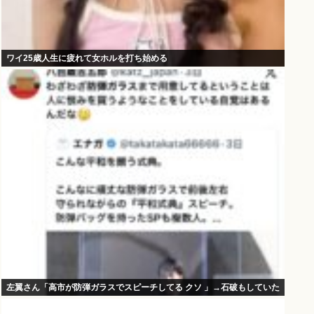
ワイ25歳人生に疲れて女ホルを打ち始める
左翼さん「高市が防弾ガラスでスピーチしてる クソ 」→石破もしていた