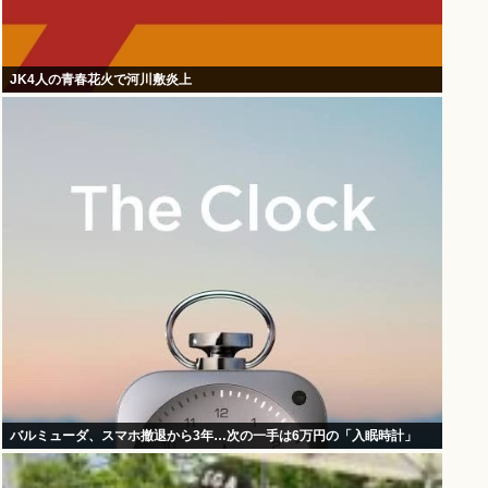
JK4人の青春花火で河川敷炎上
バルミューダ、スマホ撤退から3年…次の一手は6万円の「入眠時計」