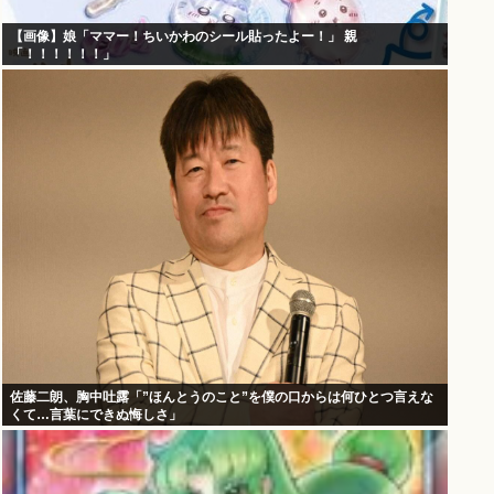
【画像】娘「ママー！ちいかわのシール貼ったよー！」 親
「！！！！！！」
佐藤二朗、胸中吐露「”ほんとうのこと”を僕の口からは何ひとつ言えな
くて…言葉にできぬ悔しさ」