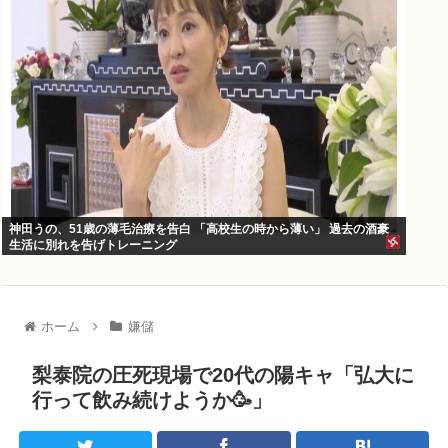
神田うの、51歳の薄毛治療を告白 「高校生の時から薄い」 過去の酒豪
生活に別れを告げトレーニング
ホーム
嫌儲
梨泰院の圧死現場で20代の陽キャ「弘大に
行って飲み続けようか🥳」