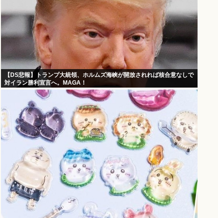
【DS悲報】トランプ大統領、ホルムズ海峡が開放されれば核合意なしで
対イラン勝利宣言へ。MAGA！