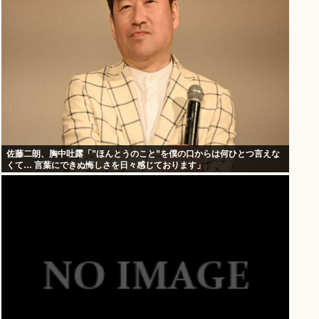
佐藤二朗、胸中吐露「”ほんとうのこと”を僕の口からは何ひとつ言えな
くて… 言葉にできぬ悔しさを日々感じております」