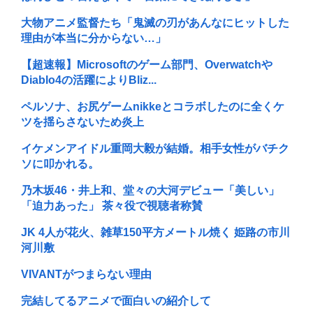
大物アニメ監督たち「鬼滅の刃があんなにヒットした
理由が本当に分からない…」
【超速報】Microsoftのゲーム部門、Overwatchや
Diablo4の活躍によりBliz...
ペルソナ、お尻ゲームnikkeとコラボしたのに全くケ
ツを揺らさないため炎上
イケメンアイドル重岡大毅が結婚。相手女性がバチク
ソに叩かれる。
乃木坂46・井上和、堂々の大河デビュー「美しい」
「迫力あった」 茶々役で視聴者称賛
JK 4人が花火、雑草150平方メートル焼く 姫路の市川
河川敷
VIVANTがつまらない理由
完結してるアニメで面白いの紹介して