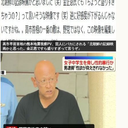
高市早苗首相の熊本地震視察PV、芸人にバカにされる「北朝鮮の記録映
画かと思った。金正恩ですら盛りすぎって言うぞ」