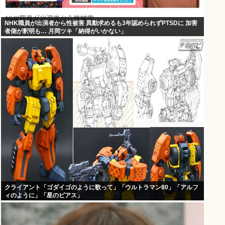
NHK職員が出演者から性被害 異動求めるも3年認められずPTSDに 加害
者側が釈明も… 月岡ツキ「納得がいかない」
クライアント「ゴダイゴのように歌って」「ウルトラマン80」「アルフ
ィのように」「星のピアス」