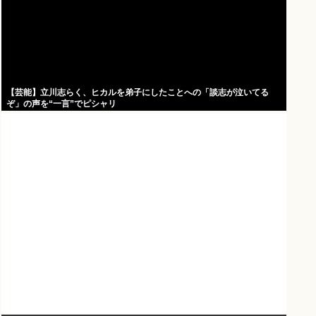
【芸能】立川志らく、ヒカルを弟子にしたことへの「談志が泣いてる
ぞ」の声を“一言”でピシャリ