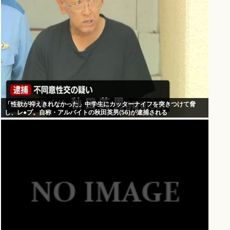
「性欲が抑えきれなかった」中学生にカッターナイフを突きつけて脅
し、レ●プ。自称・アルバイトの秋田英男(56)が逮捕される