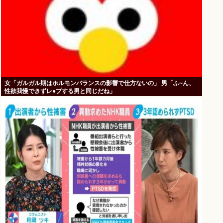
女「ガルガル期はホルモンバランスの影響で仕方ないの」 男「ふ~ん、
性欲我慢できずレ●プする男と同じだね」