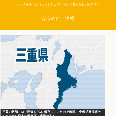
日々の暮らしにちょっとした彩りを添える2chまとめブログ
はうめにー速報
三重の教師、ロリ画像をPCに保存していたので逮捕。 全米児童保護セ