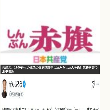
共産党、1700件もの虚偽の赤旗購読申し込みをした人を偽計業務妨害で
刑事告訴