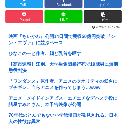
Twitter
Facebook
はてブ
Pocket
LINE
コピー
2023.01.15 17:34
映画『ちいかわ』公開14日間で興収50億円突破 『シ
ン・エヴァ』に並ぶペース
ひなこのーと作者、顔と乳首を晒す
【高市速報】江別、大学生集団暴行死で19歳男に無期
懲役判決
「ワンダンス」原作者、アニメのクオリティの低さに
ブチギレ、自らアニメを作ってしまう…www
アニメ「メイドインアビス」エチエチなデバステ役に
諸星すみれさん、本予告映像が公開
70年代のとんでもない小学館漫画が発見される。日本
人の性欲は異常