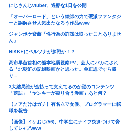
にじさんじvtuber、過酷な1日を公開
「オーバーロード」という絵師の力で硬派ファンタジ
ーと誤解させ人気出たなろう作品www
ジャンポケ斎藤「性行為の許諾は取ったことありませ
ん」
NIKKEにペルソナが参戦か！？
高市早苗首相の熊本地震視察PV、芸人にバカにされ
る「北朝鮮の記録映画かと思った。金正恩ですら盛
り...
3大結局誰が金払って支えてるのか謎のコンテンツ
「落語」「ヤンキーが殴り合う漫画」あと何？
【ノアだけはガチ】有名△▽女優、プログラマーに転
職を報告
【画像】イケおじ(56)、中学生にナイフ突きつけて脅
してレ●プwww