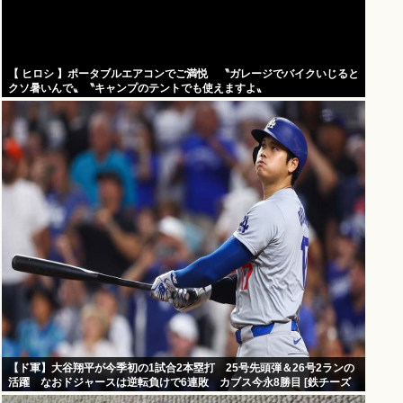
【 ヒロシ 】ポータブルエアコンでご満悦 〝ガレージでバイクいじると
クソ暑いんで〟〝キャンプのテントでも使えますよ〟
【ド軍】大谷翔平が今季初の1試合2本塁打 25号先頭弾＆26号2ランの
活躍 なおドジャースは逆転負けで6連敗 カブス今永8勝目 [鉄チーズ
烏★]