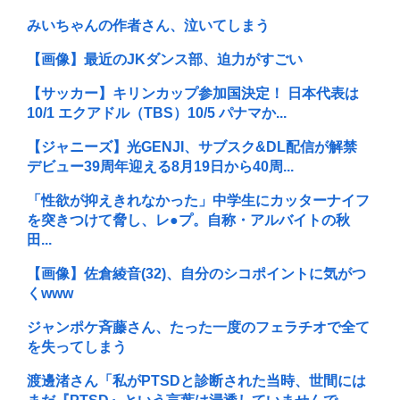
みいちゃんの作者さん、泣いてしまう
【画像】最近のJKダンス部、迫力がすごい
【サッカー】キリンカップ参加国決定！ 日本代表は
10/1 エクアドル（TBS）10/5 パナマか...
【ジャニーズ】光GENJI、サブスク&DL配信が解禁
デビュー39周年迎える8月19日から40周...
「性欲が抑えきれなかった」中学生にカッターナイフ
を突きつけて脅し、レ●プ。自称・アルバイトの秋
田...
【画像】佐倉綾音(32)、自分のシコポイントに気がつ
くwww
ジャンポケ斉藤さん、たった一度のフェラチオで全て
を失ってしまう
渡邊渚さん「私がPTSDと診断された当時、世間には