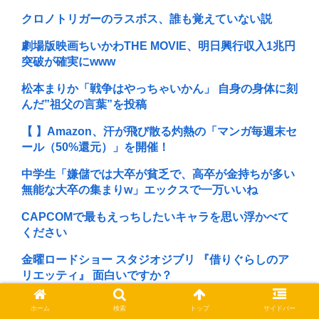
クロノトリガーのラスボス、誰も覚えていない説
劇場版映画ちいかわTHE MOVIE、明日興行収入1兆円
突破が確実にwww
松本まりか「戦争はやっちゃいかん」 自身の身体に刻
んだ”祖父の言葉”を投稿
【 】Amazon、汗が飛び散る灼熱の「マンガ毎週末セ
ール（50%還元）」を開催！
中学生「嫌儲では大卒が貧乏で、高卒が金持ちが多い
無能な大卒の集まりw」エックスで一万いいね
CAPCOMで最もえっちしたいキャラを思い浮かべて
ください
金曜ロードショー スタジオジブリ 『借りぐらしのア
リエッティ』 面白いですか？
フジテレビで無修正の勃起ちんぽが流れる放送事故が
ホーム
検索
トップ
サイドバー
発生