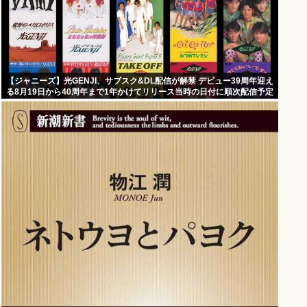
【ジャニーズ】光GENJI、サブスク&DL配信が解禁 デビュー39周年迎え
る8月19日から40周年まで1年かけてリリース当時の日付に順次配信予定