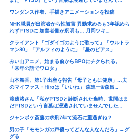
まだ『PTSD』という言葉は浸透していませんで...
ワンダンス作者、手描きアニメーションを投稿
NHK職員が出演者から性被害 異動求めるも3年認めら
れずPTSDに 加害者側が釈明も… 月岡ツキ...
クライアント「ゴダイゴのように歌って」「ウルトラ
マン80」「アルフィのように」「星のピアス」
みい山アニメ、始まる前からBPOにチクられる。
「来年の話でワロタ」
山本舞香、第1子出産を報告「母子ともに健康」…夫
のマイファス・Hiroは「いいね」 森進一&森昌...
渡邊渚さん「私がPTSDと診断された当時、世間はま
だPTSDという言葉は浸透されていませんでした...
ジャンポケ斎藤の求刑7年て流石に重過ぎね？
男の子「モモンガの声優ってどんな人なんだろ」→グ
グる