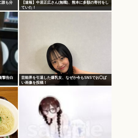
に誰も分
【速報】中居正広さん(無職)、熊本に多額の寄付をし
ていた！
衝撃告白
芸能界を引退した爆乳女、なぜか今もSNSでお◯ぱ
い画像を投稿！