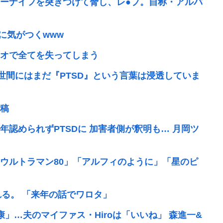
ーナイフを突きつけて脅し、レ●プ。自称・アルバ
に気がつくwww
オで全てを失ってしまう
世間にはまだ『PTSD』という言葉は浸透していま
稿
年認められずPTSDに 加害者側が釈明も… 月岡ツ
ウルトラマン80」「アルフィのように」「星のピ
れる。 「来年の話でワロタ」
」…夫のマイファス・Hiroは「いいね」 森進一&