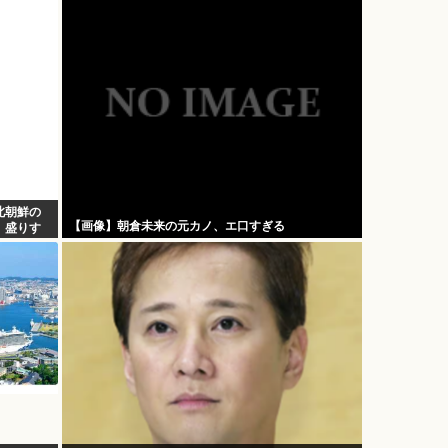
北朝鮮の
【画像】朝倉未来の元カノ、エ口すぎる
、盛りす