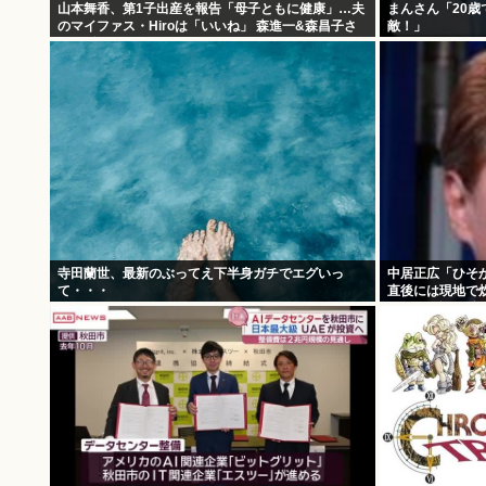
山本舞香、第1子出産を報告「母子ともに健康」…夫
まんさん「20
のマイファス・Hiroは「いいね」 森進一&森昌子さ
敵！」
んの孫
寺田蘭世、最新のぶってえ下半身ガチでエグいっ
中居正広「ひそか
て・・・
直後には現地で炊
い”と、強まる