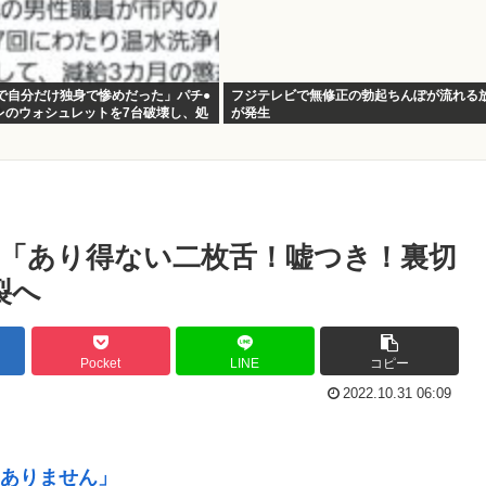
僚で自分だけ独身で惨めだった」パチ●
フジテレビで無修正の勃起ちんぽが流れる
レのウォシュレットを7台破壊し、処
が発生
「あり得ない二枚舌！嘘つき！裏切
裂へ
Pocket
LINE
コピー
2022.10.31 06:09
ありません」