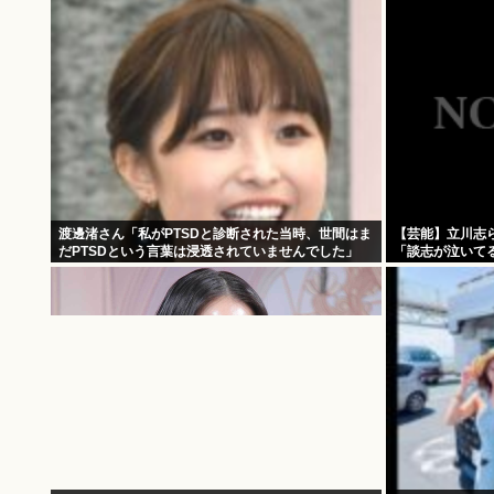
渡邊渚さん「私がPTSDと診断された当時、世間はま
【芸能】立川志
だPTSDという言葉は浸透されていませんでした」
「談志が泣いて