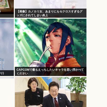
【画像】カノカリ女、あまりにもセクロスすぎるグ
ッズにされてしまい炎上
wxwxwxwxwxwxwxwxxxwx
CAPCOMで最もえっちしたいキャラを思い浮かべて
り)
ください