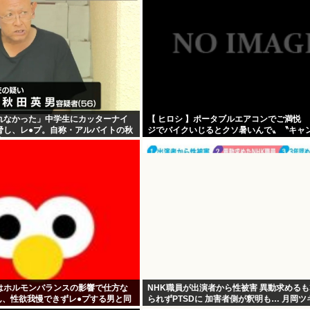
れなかった」中学生にカッターナイ
【 ヒロシ 】ポータブルエアコンでご満悦
脅し、レ●プ。自称・アルバイトの秋
ジでバイクいじるとクソ暑いんで〟〝キャ
捕される
ントでも使えますよ〟
はホルモンバランスの影響で仕方な
NHK職員が出演者から性被害 異動求めるも
ん、性欲我慢できずレ●プする男と同
られずPTSDに 加害者側が釈明も… 月岡
がいかない」