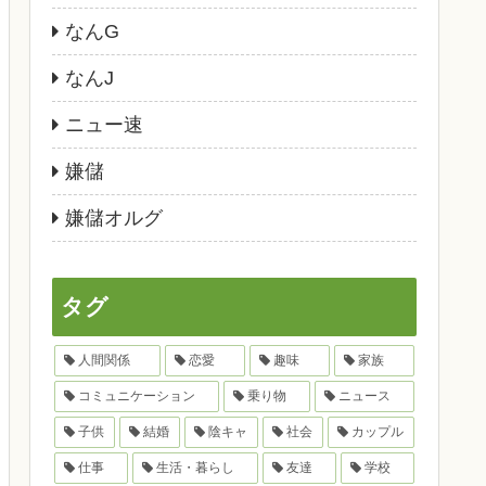
なんG
なんJ
ニュー速
嫌儲
嫌儲オルグ
タグ
人間関係
恋愛
趣味
家族
コミュニケーション
乗り物
ニュース
子供
結婚
陰キャ
社会
カップル
仕事
生活・暮らし
友達
学校