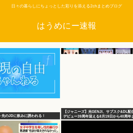
日々の暮らしにちょっとした彩りを添える2chまとめブログ
はうめにー速報
【ジャニーズ】光GENJI、サブスク&DL配
ト先のJDに飲みに誘われる！
デビュー39周年迎える8月19日から40周年
けてリリース当時の日付に順次配信予定