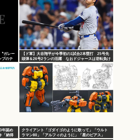
 〝ガレー
【ド軍】大谷翔平が今季初の1試合2本塁打 25号先
ンプのテ
頭弾＆26号2ランの活躍 なおドジャースは逆転負け
で6連敗 カブス今永8勝目 [鉄チーズ烏★]
3年認め
クライアント「ゴダイゴのように歌って」「ウルト
ツキ「納得
ラマン80」「アルフィのように」「星のピアス」