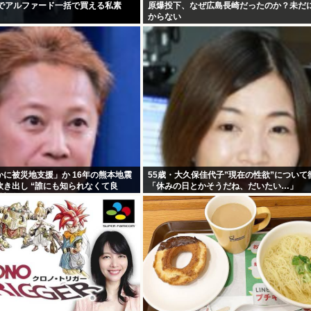
歳でアルファード一括で買える私素
原爆投下、なぜ広島長崎だったのか？未だ
からない
に被災地支援」か 16年の熊本地震
55歳・大久保佳代子”現在の性欲”について
き出し “誰にも知られなくて良
「休みの日とかそうだね、だいたい…」
福祉活動への思い