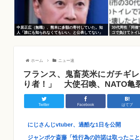
中居正広（無職）、熊本に多額の寄付していた。知
30代男性「同
人「誰にも知られなくてもいい、と公表してない」
コで負けてトイ
分
ホーム
ニュー速
フランス、鬼畜英米にガチギレ
り者！」 大使召喚、NATO亀
Twitter
Facebook
はてブ
にじさんじvtuber、過酷な1日を公開
ジャンポケ斎藤「性行為の許諾は取ったこと