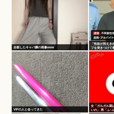
「性欲が抑えき
自殺したキャバ嬢の画像www
フを突きつけて
田英男(56)が逮
女「ガルガル期
VIPの人と会ってきた
いの」 男「ふ~
じだね」