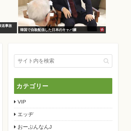
放送事故
韓国で自殺配信した日本のキャバ嬢
カテゴリー
VIP
エッヂ
おーぷんなんJ