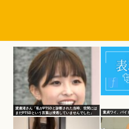
渡邊渚さん「私がPTSDと診断された当時、世間には
童貞ワイ、バイ
まだPTSDという言葉は浸透していませんでした」