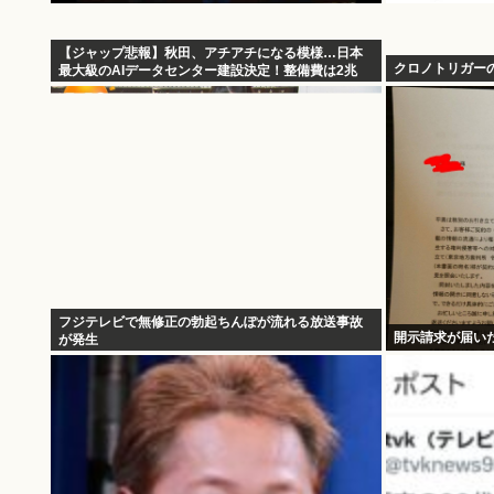
【ジャップ悲報】秋田、アチアチになる模様…日本
クロノトリガー
最大級のAIデータセンター建設決定！整備費は2兆
円！
フジテレビで無修正の勃起ちんぽが流れる放送事故
開示請求が届い
が発生