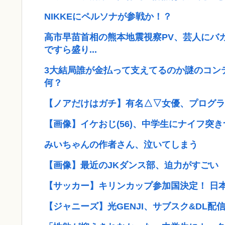
NIKKEにペルソナが参戦か！？
高市早苗首相の熊本地震視察PV、芸人にバ
ですら盛り...
3大結局誰が金払って支えてるのか謎のコン
何？
【ノアだけはガチ】有名△▽女優、プログラ
【画像】イケおじ(56)、中学生にナイフ突き
みいちゃんの作者さん、泣いてしまう
【画像】最近のJKダンス部、迫力がすごい
【サッカー】キリンカップ参加国決定！ 日本代表は
【ジャニーズ】光GENJI、サブスク&DL配信が