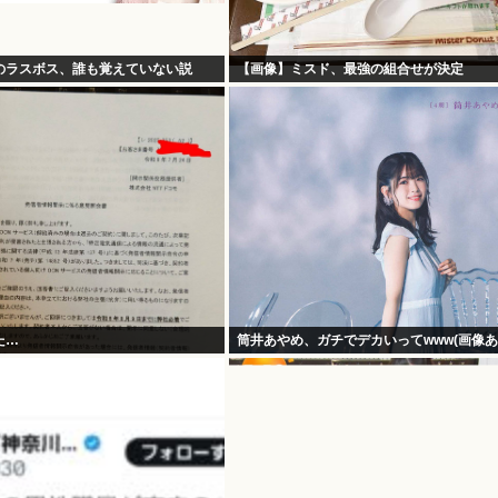
のラスボス、誰も覚えていない説
【画像】ミスド、最強の組合せが決定
た…
筒井あやめ、ガチでデカいってwww(画像あ