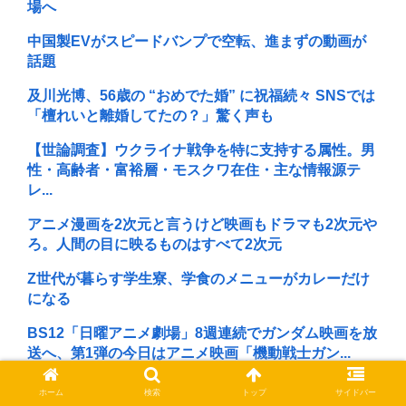
場へ
中国製EVがスピードバンプで空転、進まずの動画が
話題
及川光博、56歳の “おめでた婚” に祝福続々 SNSでは
「檀れいと離婚してたの？」驚く声も
【世論調査】ウクライナ戦争を特に支持する属性。男
性・高齢者・富裕層・モスクワ在住・主な情報源テ
レ...
アニメ漫画を2次元と言うけど映画もドラマも2次元や
ろ。人間の目に映るものはすべて2次元
Z世代が暮らす学生寮、学食のメニューがカレーだけ
になる
BS12「日曜アニメ劇場」8週連続でガンダム映画を放
送へ、第1弾の今日はアニメ映画「機動戦士ガン...
冗談抜きでSwitch2で遊びたいゲームがないwww
ホーム
検索
トップ
サイドバー