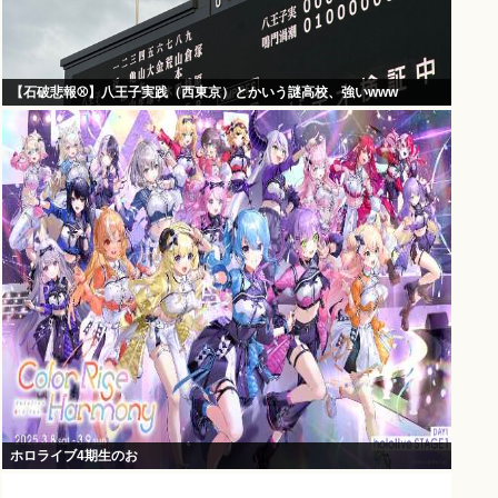
【石破悲報⚾】八王子実践（西東京）とかいう謎高校、強いwww
ホロライブ4期生のお