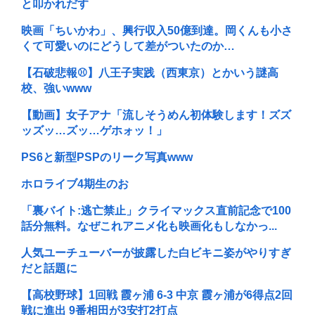
と叩かれだす
映画「ちいかわ」、興行収入50億到達。岡くんも小さ
くて可愛いのにどうして差がついたのか…
【石破悲報⚾】八王子実践（西東京）とかいう謎高
校、強いwww
【動画】女子アナ「流しそうめん初体験します！ズズ
ッズッ…ズッ…ゲホォッ！」
PS6と新型PSPのリーク写真www
ホロライブ4期生のお
「裏バイト:逃亡禁止」クライマックス直前記念で100
話分無料。なぜこれアニメ化も映画化もしなかっ...
人気ユーチューバーが披露した白ビキニ姿がやりすぎ
だと話題に
【高校野球】1回戦 霞ヶ浦 6-3 中京 霞ヶ浦が6得点2回
戦に進出 9番相田が3安打2打点