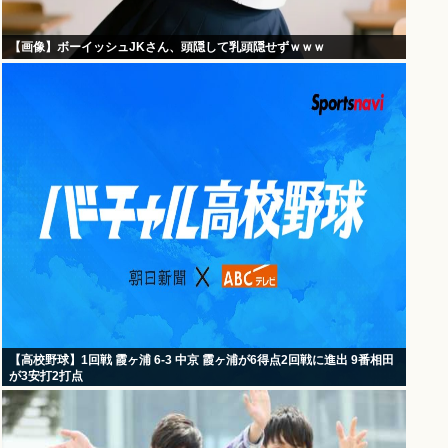
【画像】ボーイッシュJKさん、頭隠して乳頭隠せずｗｗｗ
【高校野球】1回戦 霞ヶ浦 6-3 中京 霞ヶ浦が6得点2回戦に進出 9番相田
が3安打2打点