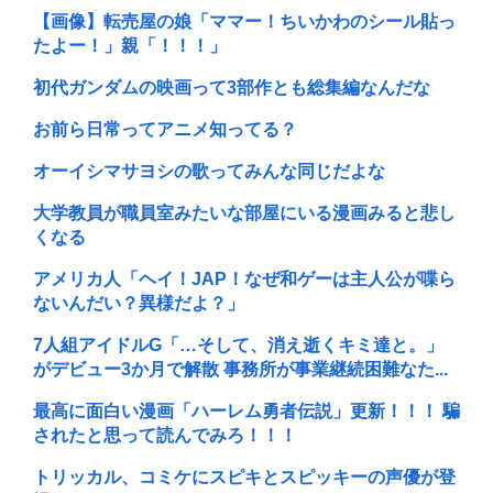
【画像】転売屋の娘「ママー！ちいかわのシール貼っ
たよー！」親「！！！」
初代ガンダムの映画って3部作とも総集編なんだな
お前ら日常ってアニメ知ってる？
オーイシマサヨシの歌ってみんな同じだよな
大学教員が職員室みたいな部屋にいる漫画みると悲し
くなる
アメリカ人「ヘイ！JAP！なぜ和ゲーは主人公が喋ら
ないんだい？異様だよ？」
7人組アイドルG「…そして、消え逝くキミ達と。」
がデビュー3か月で解散 事務所が事業継続困難なた...
最高に面白い漫画「ハーレム勇者伝説」更新！！！ 騙
されたと思って読んでみろ！！！
トリッカル、コミケにスピキとスピッキーの声優が登