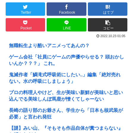
Twitter
Facebook
はてブ
Pocket
LINE
コピー
2022.10.23 01:05
無職転生より酷いアニメってあんの？
ゲーム会社「社員にゲームの声優やらせる？ 頭おかし
いんか？？？」 これ。
鬼滅作者「鱗滝式呼吸術にしたい..」編集「絶対売れ
ない。水の呼吸にしましょう」
プロの料理人やけど、生が美味い新鮮が美味いと思い
込んでる美味しんぼ馬鹿が憎くてしゃーない
長崎の語り部のお爺さん、学生から「日本も核武装が
必要」と言われ発狂
【謎】みい山、『そもそも作品自体が糞つまらない』