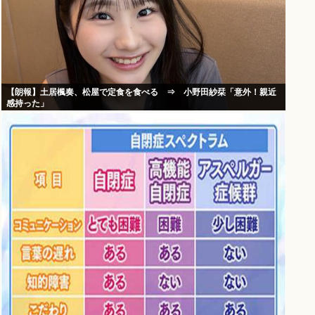
【朗報】土居楓奏、松屋で定食を食べる ⇒ 小野田紗栞「意外！親近
感持った」