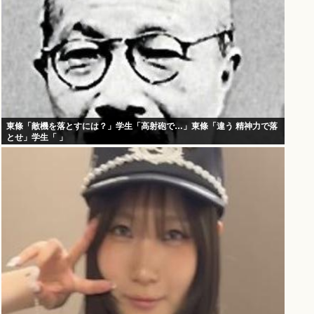
東條「敵機を落とすには？」学生「高射砲で…」東條「違う 精神力で落
とせ」学生「 」