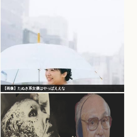
【画像】たぬき系女優はやっぱええな