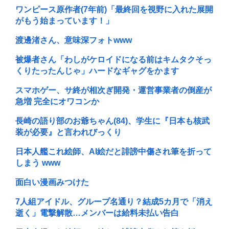
ワンピース原作者(7年前)「最終回を視野に入れた展開
がもう始まっています！」
渡邊渚さん、意味深フォトwww
被爆者さん「わしがケロイドになる前はキムタクそっ
くりたったんじゃ」ハードなギャグをかます
スマホゲー、サ終が相次ぎ開発・運営事業者の倒産が
急増 完全にオワコンか
長崎の語り部のお爺ちゃん(84)、学生に『日本も核武
装が必要』と言われびっくり
日本人艦これ絵師、AI絵だと誹謗中傷され筆を折って
しまう www
面白い漫画みつけた
7人組アイドル、グループ名通り？結成5カ月で「消え
逝く」電撃解散…メンバーは給料未払い告白