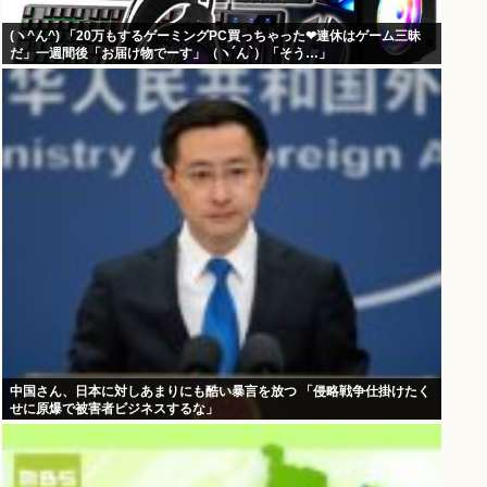
(ヽ^ん^) 「20万もするゲーミングPC買っちゃった❤連休はゲーム三昧
だ」一週間後「お届け物でーす」（ヽ´ん`）「そう…」
中国さん、日本に対しあまりにも酷い暴言を放つ 「侵略戦争仕掛けたく
せに原爆で被害者ビジネスするな」