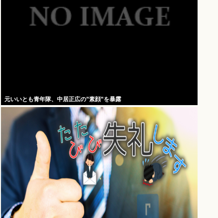
元いいとも青年隊、中居正広の”素顔”を暴露