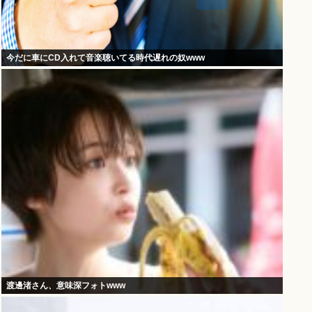
今だに車にCD入れて音楽聴いてる時代遅れの奴www
渡邊渚さん、意味深フォトwww