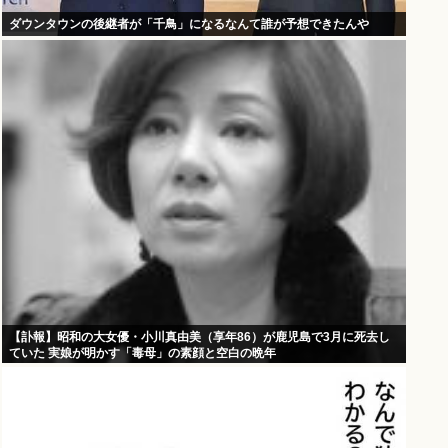
ダウンタウンの後継者が「千鳥」になるなんて誰が予想できたんや
【訃報】昭和の大女優・小川真由美（享年86）が鹿児島で3月に死去し
ていた 実娘が明かす「毒母」の素顔と空白の晩年