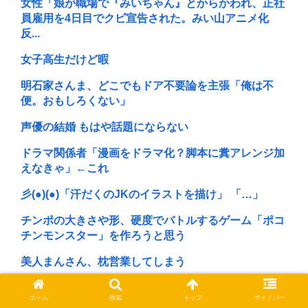
女性「娘が職場で『みいちゃん』とからかわれ、正社
員雇用を4日目でクビ宣告された。みい山アニメ化
反...
女子高生だけど暇
明石家さんま、どこでもドア不要論を主張「俺は不
便。おもしろくない」
声優の結婚 もはや話題にならない
ドラマ関係者「漫画をドラマ化？脚本に糞アレンジ加
えなきゃ」←これ
彡(●)(●)「汗だくのJKのイラストを描け」 「…」
チンポの大きさや形、硬度でバトルするゲーム「ポコ
チンモンスター」を作ろうと思う
美人まんさん、枕営業してしまう
大学生ワイ、株で大儲けwww
ホーム
検索
トップ
サイドバー