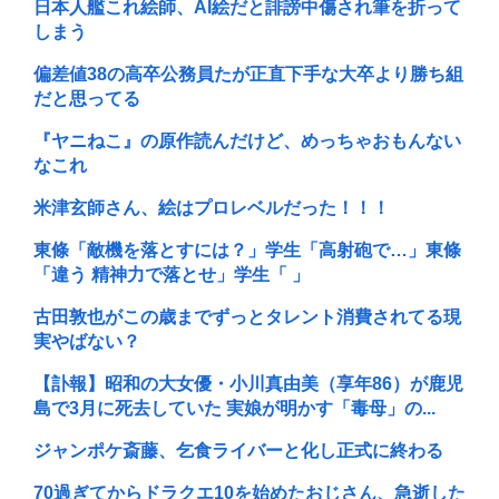
日本人艦これ絵師、AI絵だと誹謗中傷され筆を折って
しまう
偏差値38の高卒公務員たが正直下手な大卒より勝ち組
だと思ってる
『ヤニねこ』の原作読んだけど、めっちゃおもんない
なこれ
米津玄師さん、絵はプロレベルだった！！！
東條「敵機を落とすには？」学生「高射砲で…」東條
「違う 精神力で落とせ」学生「 」
古田敦也がこの歳までずっとタレント消費されてる現
実やばない？
【訃報】昭和の大女優・小川真由美（享年86）が鹿児
島で3月に死去していた 実娘が明かす「毒母」の...
ジャンポケ斎藤、乞食ライバーと化し正式に終わる
70過ぎてからドラクエ10を始めたおじさん、急逝した