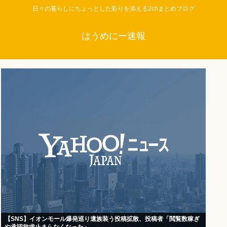
日々の暮らしにちょっとした彩りを添える2chまとめブログ
はうめにー速報
【SNS】イオンモール爆発巡り遺族装う投稿拡散、投稿者「閲覧数稼ぎ