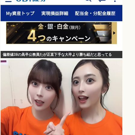
偏差値38の高卒公務員たが正直下手な大卒より勝ち組だと思ってる