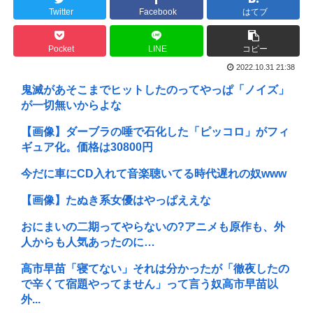
Twitter
Facebook
はてブ
Pocket
LINE
コピー
2022.10.31 21:38
鬼滅があそこまでヒットしたのってやっぱ「ノイズ」
が一切無いからよな
【画像】ダーブラの唾で石化した「ピッコロ」がフィ
ギュア化。価格は30800円
今だに車にCD入れて音楽聴いてる時代遅れの奴www
【画像】たぬき系女優はやっぱええな
おにまいの二期ってやらないの?アニメも原作も、外
人からも人気あったのに…
高市早苗「寝てない」それは分かったが「徹夜したの
で辛くて宿題やってません」って言う奴高市早苗以
外...