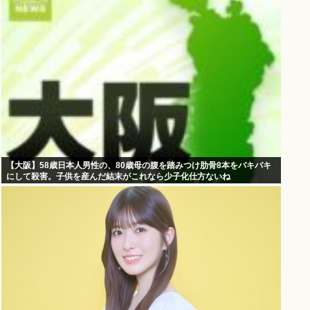
【大阪】58歳日本人男性の、80歳母の腹を踏みつけ肋骨8本をバキバキ
にして殺害。子供を産んだ結末がこれなら少子化仕方ないね