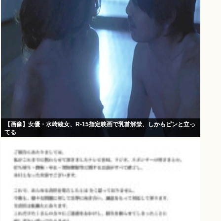
【画像】女優・水崎綾女、R-15指定映画で乳首解禁、しかもピンと立っ
てる