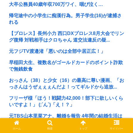
大卒公務員40歳年収700万ワイ、咽び泣く…
帰宅途中の小学生に痴漢行為。男子学生(16)が逮捕さ
れる
【プロレス】長州小力 西口DXプロレス8月大会でリン
グ復帰 対戦相手はクロちゃん 道交法違反の疑...
元フジTV渡邉渚「悪いのは全部中居正広！」
早稲田大生、複数名がゴールドカードのポイント詐欺
で無銭飲食
おっさん（38）と少女（16）の最高に尊い漫画、「お
っさんはうぜぇぇぇんだよ！ってギルドから追放...
フリーザ様「ほう！戦闘力42,000！部下に欲しいくら
いですよ！」 (;´ん`)「え！？」
元TBS山本里菜アナ、離婚を報告 4年間の結婚生活は
「宝物」…「話し合いを重ねた結果」決断
ホーム
検索
トップ
サイドバー