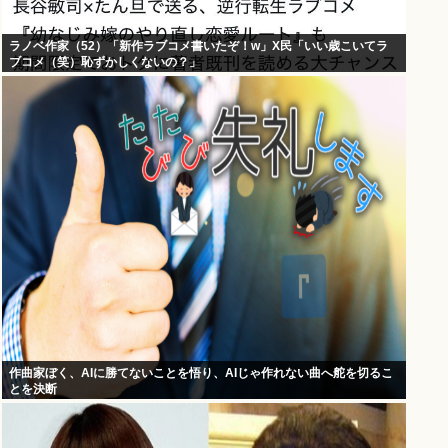
ラノベ作家（52）「新作ラブコメ書いたぞ！w」X民「いい歳こいてラ
ブコメ（笑）恥ずかしくないの？」
作曲家ぼく、AIに勝てないことを悟り、AIじゃ作れない曲へ舵を切るこ
とを決断