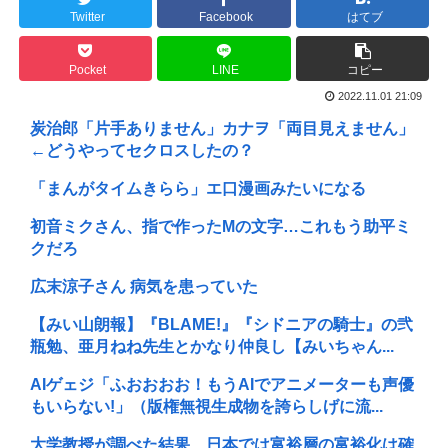
Twitter
Facebook
はてブ
Pocket
LINE
コピー
2022.11.01 21:09
炭治郎「片手ありません」カナヲ「両目見えません」
←どうやってセクロスしたの？
「まんがタイムきらら」エ口漫画みたいになる
初音ミクさん、指で作ったMの文字…これもう助平ミ
クだろ
広末涼子さん 病気を患っていた
【みい山朗報】『BLAME!』『シドニアの騎士』の弐
瓶勉、亜月ねね先生とかなり仲良し【みいちゃん...
AIゲェジ「ふおおおお！もうAIでアニメーターも声優
もいらない!」（版権無視生成物を誇らしげに流...
大学教授が調べた結果、日本では富裕層の富裕化は確