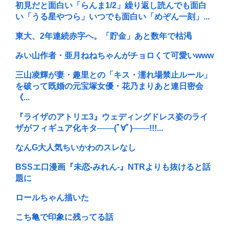
初見だと面白い「らんま1/2」繰り返し読んでも面白
い「うる星やつら」いつでも面白い「めぞん一刻」...
東大、2年連続赤字へ。「貯金」あと数年で枯渇
みい山作者・亜月ねねちゃんがチョロくて可愛いwww
三山凌輝が妻・趣里との「キス・濡れ場禁止ルール」
を破って既婚の元宝塚女優・花乃まりあと連日密会
《...
『ライザのアトリエ3』ウェディングドレス姿のライ
ザがフィギュア化キタ───(ﾟ∀ﾟ)───!!!...
なんG大人気ちいかわのスレなし
BSSエ口漫画『未恋-みれん-』NTRよりも抜けると話
題に
ロールちゃん描いた
こち亀で印象に残ってる話