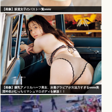
【画像】坂道女子のバスト一覧www
【画像】爆乳アメリカハーフ美女、水着グラビアが大迫力すぎるwww美
澄衿依がむっちりマシュマロボディを解放！！