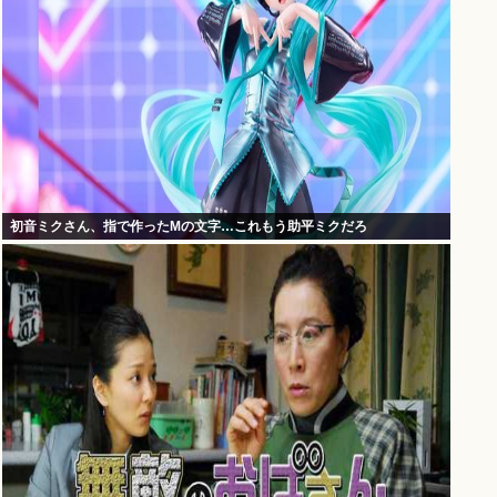
初音ミクさん、指で作ったMの文字…これもう助平ミクだろ