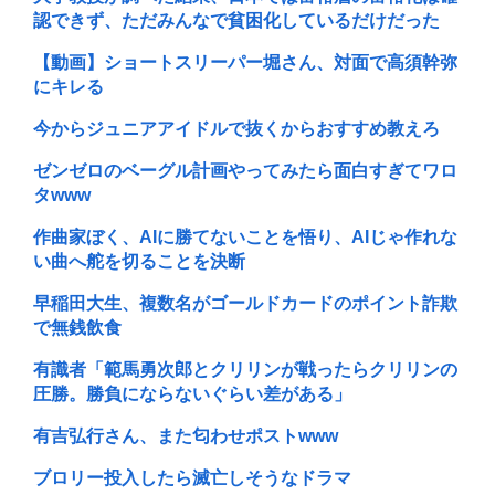
認できず、ただみんなで貧困化しているだけだった
【動画】ショートスリーパー堀さん、対面で高須幹弥
にキレる
今からジュニアアイドルで抜くからおすすめ教えろ
ゼンゼロのベーグル計画やってみたら面白すぎてワロ
タwww
作曲家ぼく、AIに勝てないことを悟り、AIじゃ作れな
い曲へ舵を切ることを決断
早稲田大生、複数名がゴールドカードのポイント詐欺
で無銭飲食
有識者「範馬勇次郎とクリリンが戦ったらクリリンの
圧勝。勝負にならないぐらい差がある」
有吉弘行さん、また匂わせポストwww
ブロリー投入したら滅亡しそうなドラマ