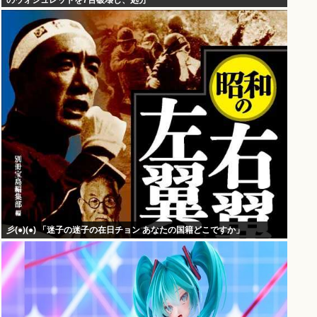
のウォシュレットを7台破壊し、処分
彡(●)(●) 「迷子の迷子の在日チョン あなたの国籍どこですか」