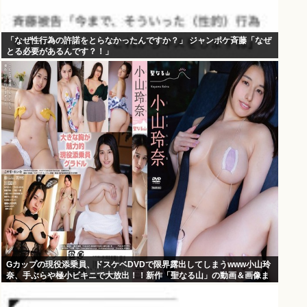
「なぜ性行為の許諾をとらなかったんですか？」 ジャンポケ斉藤「なぜ
とる必要があるんです？！」
Gカップの現役添乗員、ドスケベDVDで限界露出してしまうwww小山玲
奈、手ぶらや極小ビキニで大放出！！新作「聖なる山」の動画＆画像ま
とめ！