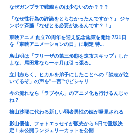
なぜガンプラで戦艦ものは少ないのか？？？
「なぜ性行為の許諾をとらなかったんですか？」 ジャ
ンポケ斉藤「なぜとる必要があるんです？！」
東映アニメ 創立70周年を迎え記念施策を開始 7/31日
を「東映アニメーションの日」に制定 特...
鳥山明は「フリーザの第三形態を速攻スキップ」した
よな。尾田君なら一ヶ月は引っ張る。
立川志らく、ヒカルを弟子にしたことへの「談志が泣
いてるぞ」の声を”一言”でピシャリ
今の流れなら「ラブやん」のアニメ化も行けるんじゃ
ね？
檜山沙耶に代わる新しい弱者男性の姫が発見される
影山優佳、フォトエッセイが販売から 5日で重版決
定！未公開ランジェリーカットを公開