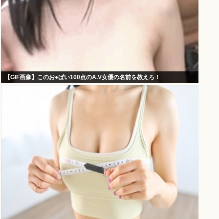
【GIF画像】このお●ぱい100点のA.V女優の名前を教えろ！