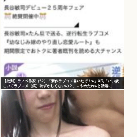
【批判】ラノベ作家（52）「新作ラブコメ書いたぞ！w」X民「いい歳
こいてラブコメ（笑）恥ずかしくないの？」←やめたれwと話題に