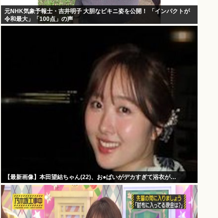
元NHK気象予報士・吉井明子 大胆なビキニ姿を公開！ 「インパクトが
令和最大」「100点」の声
【最新画像】本田望結ちゃん(22)、お●ぱいがデカすぎて浴衣が…