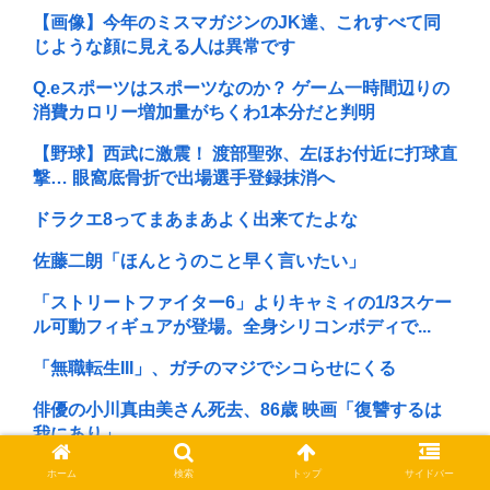
【画像】今年のミスマガジンのJK達、これすべて同
じような顔に見える人は異常です
Q.eスポーツはスポーツなのか？ ゲーム一時間辺りの
消費カロリー増加量がちくわ1本分だと判明
【野球】西武に激震！ 渡部聖弥、左ほお付近に打球直
撃… 眼窩底骨折で出場選手登録抹消へ
ドラクエ8ってまあまあよく出来てたよな
佐藤二朗「ほんとうのこと早く言いたい」
「ストリートファイター6」よりキャミィの1/3スケー
ル可動フィギュアが登場。全身シリコンボディで...
「無職転生III」、ガチのマジでシコらせにくる
俳優の小川真由美さん死去、86歳 映画「復讐するは
我にあり」
有吉弘行、居酒屋の”お通し”に本音「だいたい嫌いな
ホーム
検索
トップ
サイドバー