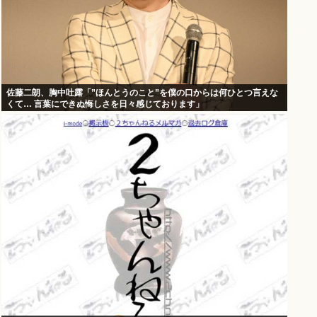
佐藤二朗、胸中吐露「”ほんとうのこと”を僕の口からは何ひとつ言えな
くて… 言葉にできぬ悔しさを日々感じております」