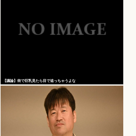
【議論】街で巨乳見たら目で追っちゃうよな