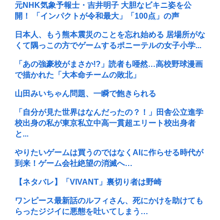
元NHK気象予報士・吉井明子 大胆なビキニ姿を公
開！ 「インパクトが令和最大」「100点」の声
日本人、もう熊本震災のことを忘れ始める 居場所がな
くて隅っこの方でゲームするポニーテルの女子小学...
「あの強豪校がまさか!?」読者も唖然…高校野球漫画
で描かれた「大本命チームの敗北」
山田みいちゃん問題、一瞬で飽きられる
「自分が見た世界はなんだったの？！」田舎公立進学
校出身の私が東京私立中高一貫超エリート校出身者
と...
やりたいゲームは買うのではなくAIに作らせる時代が
到来！ゲーム会社絶望の消滅へ…
【ネタバレ】「VIVANT」裏切り者は野崎
ワンピース最新話のルフィさん、死にかけを助けても
らったジジイに悪態を吐いてしまう…