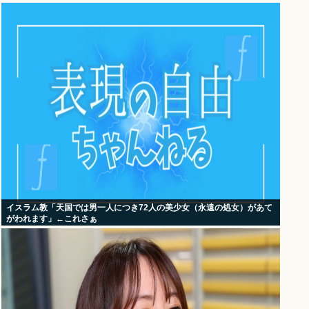
イスラム教「天国では男一人につき72人の美少女（永遠の処女）があて
がわれます」←これさぁ