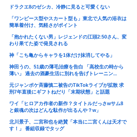
ドラクエ8のゼシカ、冷静に見ると可愛くない
「ワンピース型やスカート型も」東北で人気の浴衣は
簡単着付け、気軽さがポイント
「抱かれたくない男」レジェンドの江頭2:50さん、変
わり果てた姿で発見される
神「こち亀からキャラを1体だけ抹消してやる」
神田うの、51歳の薄毛治療を告白 「高校生の時から
薄い」 過去の酒豪生活に別れを告げトレーニン...
元ジャンポケ斉藤慎二被告のTikTokライブが拡散 求
刑7年直後にギフトねだり「末期状態」と話題
ワイ「ヒロアカ作者の新作？タイトルだっさwサム8
と銀魂の次はどんな駄作が出るんや？w」
北川景子、二宮和也を絶賛「本当に二宮くんは天才で
す！」 番組収録でタッグ