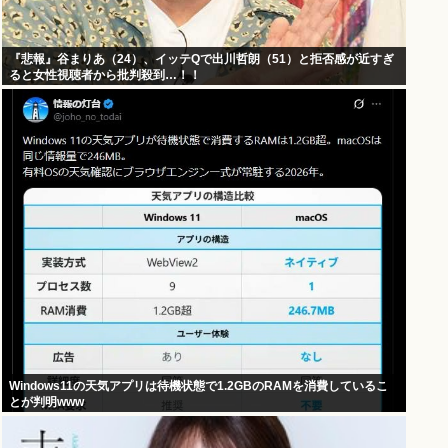
『悲報』谷まりあ（24）、イッテQで出川哲朗（51）と拒否感が近すぎ
ると女性視聴者から批判殺到…！！
Windows11の天気アプリは待機状態で1.2GBのRAMを消費しているこ
とが判明www