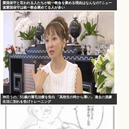
愛国保守と言われる人たちが統一教会を褒める理由はなんなの?ニュー
速愛国保守は統一教会褒めてる人が多い
神田うの、51歳の薄毛治療を告白 「高校生の時から薄い」 過去の酒豪
生活に別れを告げトレーニング