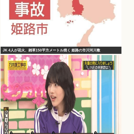
JK 4人が花火、雑草150平方メートル焼く 姫路の市川河川敷