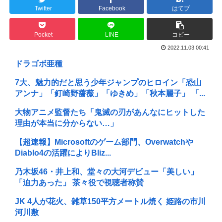
Twitter
Facebook
はてブ
Pocket
LINE
コピー
2022.11.03 00:41
ドラゴボ亜種
7大、魅力的だと思う少年ジャンプのヒロイン「恐山
アンナ」「釘崎野薔薇」「ゆきめ」「秋本麗子」 「...
大物アニメ監督たち「鬼滅の刃があんなにヒットした
理由が本当に分からない…」
【超速報】Microsoftのゲーム部門、Overwatchや
Diablo4の活躍によりBliz...
乃木坂46・井上和、堂々の大河デビュー「美しい」
「迫力あった」 茶々役で視聴者称賛
JK 4人が花火、雑草150平方メートル焼く 姫路の市川
河川敷