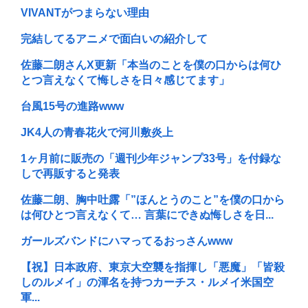
VIVANTがつまらない理由
完結してるアニメで面白いの紹介して
佐藤二朗さんX更新「本当のことを僕の口からは何ひ
とつ言えなくて悔しさを日々感じてます」
台風15号の進路www
JK4人の青春花火で河川敷炎上
1ヶ月前に販売の「週刊少年ジャンプ33号」を付録な
しで再販すると発表
佐藤二朗、胸中吐露「”ほんとうのこと”を僕の口から
は何ひとつ言えなくて… 言葉にできぬ悔しさを日...
ガールズバンドにハマってるおっさんwww
【祝】日本政府、東京大空襲を指揮し「悪魔」「皆殺
しのルメイ」の渾名を持つカーチス・ルメイ米国空
軍...