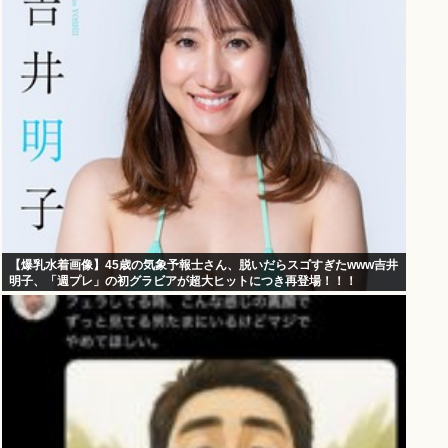
【爆乳水着画像】45歳の気象予報士さん、脱いだらスゴすぎたwww吉井
明子、「週プレ」の初グラビアが超大ヒットにつき再登場！！！