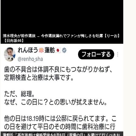
清水理央が前作選抜 → 今作選抜漏れでファンが悔しさを吐露【りーお】
【日向坂46】
蓮舫氏「高市首相は歯科受診を8月6日（原爆の日）を避けて行くべきお