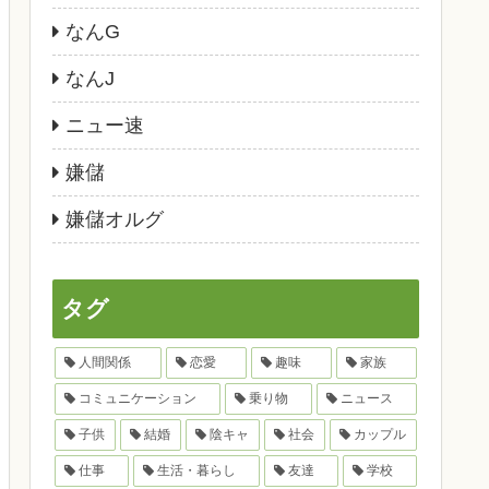
なんG
なんJ
ニュー速
嫌儲
嫌儲オルグ
タグ
人間関係
恋愛
趣味
家族
コミュニケーション
乗り物
ニュース
子供
結婚
陰キャ
社会
カップル
仕事
生活・暮らし
友達
学校