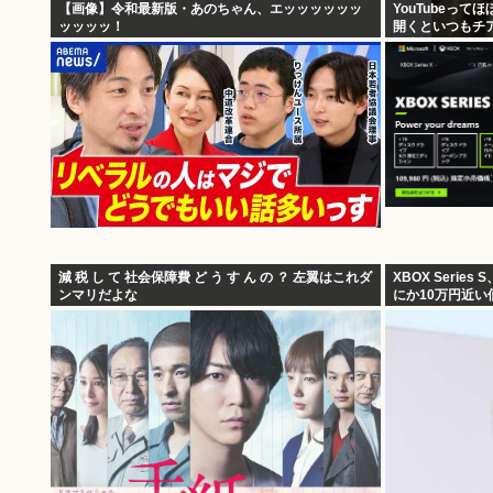
【画像】令和最新版・あのちゃん、エッッッッッッ
YouTubeっ
ッッッッ！
開くといつもチ
た街撮り動画ば
減 税 し て 社会保障費 ど う す ん の ？ 左翼はこれダ
XBOX Serie
ンマリだよな
にか10万円近い