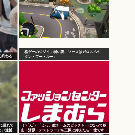
「格ゲーのジジイ」弱い説。ソースはガロスペの
て終わる
「タン・フー・ルー」
時に暴れて
（ヽ´ん`）「えっ、敵チームのピッチャーになって秋
まい逮捕
山・清原・デストラーデを三振に抑えたら一億です
か？」→どうする？