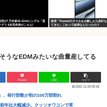
が! 乃木坂46 42ndシングル「是
政府「Huaweiのスマホを分解したら余計
グリ 8次完売表がこちら!
てきた」これって結局なんだったの？
そうなEDMみたいな曲量産してる
Pocket
LINE
コピー
2022.11.03 05:42
」、発行部数が初の100万部割れ
前年比大幅減少。クッソオワコンで草