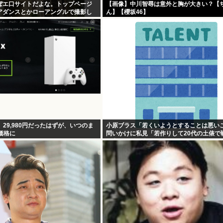
てほぼエ口サイトだよな。トップページ
【画像】中川智尋は意外と胸が大きい？【
アダンスとかローアングルで撮影し
ん】【櫻坂46】
っか出てくるじゃん
s S、29,980円だったはずが、いつのま
小原ブラス「若くいようとすることは悪い
価格に
問いかけに私見「若作りして20代の土俵で
し出すとクソ痛いヤツに…」