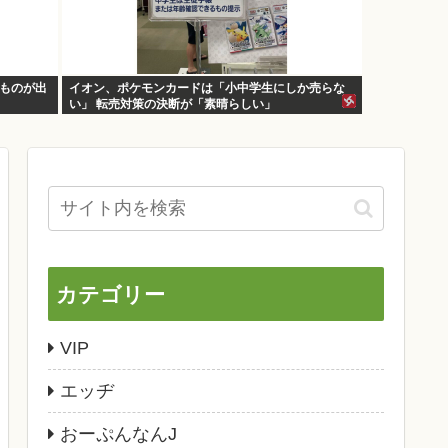
なものが出
イオン、ポケモンカードは「小中学生にしか売らな
い」 転売対策の決断が「素晴らしい」
カテゴリー
VIP
エッヂ
おーぷんなんJ