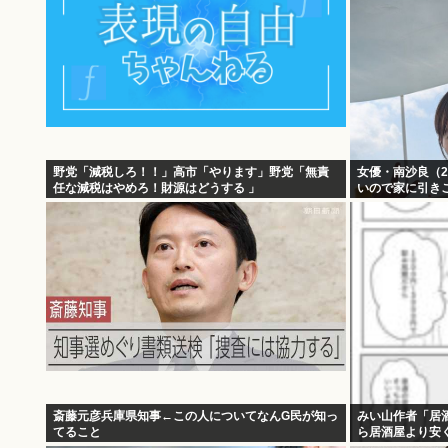
野党「減税しろ！！」高市「やります」野党「無責
女優・南沙良（
任な減税はやめろ！財源はどうする 」
いので家に引き
斎藤元彦兵庫県知事←この人についてなんG民が知っ
みい山作者「居
てること
ら居酒屋より安
る」