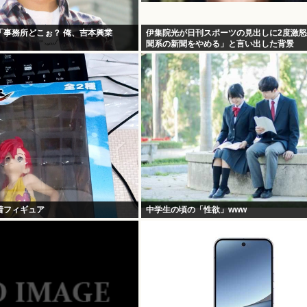
「事務所どこぉ？ 俺、吉本興業
伊集院光が日刊スポーツの見出しに2度激
聞系の新聞をやめる」と言い出した背景
着フィギュア
中学生の頃の「性欲」www