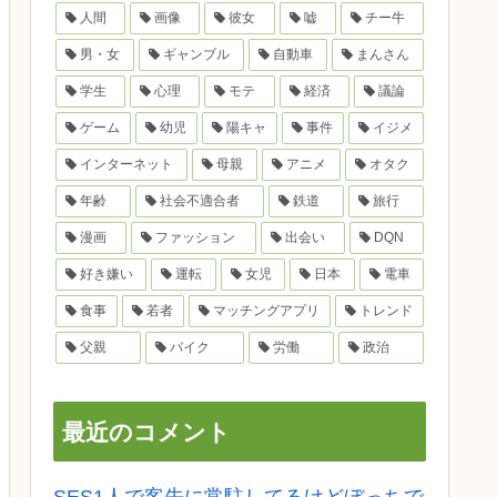
人間
画像
彼女
嘘
チー牛
男・女
ギャンブル
自動車
まんさん
学生
心理
モテ
経済
議論
ゲーム
幼児
陽キャ
事件
イジメ
インターネット
母親
アニメ
オタク
年齢
社会不適合者
鉄道
旅行
漫画
ファッション
出会い
DQN
好き嫌い
運転
女児
日本
電車
食事
若者
マッチングアプリ
トレンド
父親
バイク
労働
政治
最近のコメント