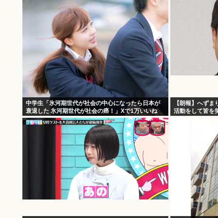
中学生「氷河期世代が社会の中心になったら日本が
【朗報】へずま
衰退した 氷河期世代が社会の癌！」Xで1万いいね
活動をして皆を