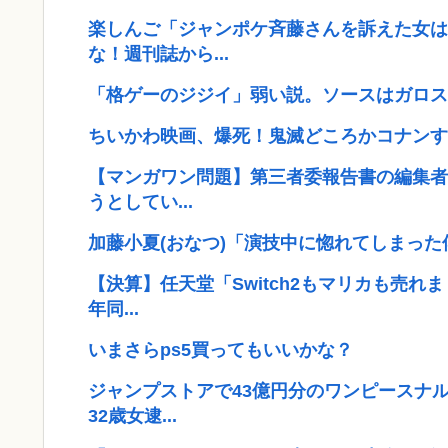
楽しんご「ジャンポケ斉藤さんを訴えた女は
な！週刊誌から...
「格ゲーのジジイ」弱い説。ソースはガロス
ちいかわ映画、爆死！鬼滅どころかコナンす
【マンガワン問題】第三者委報告書の編集者
うとしてい...
加藤小夏(おなつ)「演技中に惚れてしまった
【決算】任天堂「Switch2もマリカも売
年同...
いまさらps5買ってもいいかな？
ジャンプストアで43億円分のワンピースナ
32歳女逮...