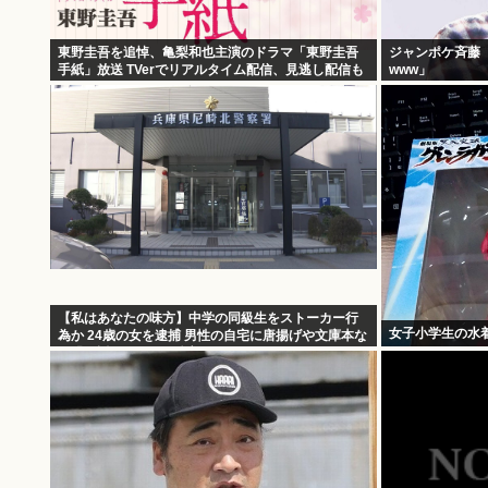
東野圭吾を追悼、亀梨和也主演のドラマ「東野圭吾
ジャンポケ斉藤
手紙」放送 TVerでリアルタイム配信、見逃し配信も
www」
【私はあなたの味方】中学の同級生をストーカー行
女子小学生の水
為か 24歳の女を逮捕 男性の自宅に唐揚げや文庫本な
ど繰り返し届ける / 兵庫県