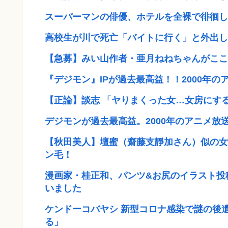
スーパーマンの俳優、ホテルを全裸で徘徊し
高校生が川で死亡「バイトに行く」と外出し
【急募】みい山作者・亜月ねねちゃんがここ
『デジモン』IPが過去最高益！！2000年
【正論】談志 「ヤりまくった女…女房にす
デジモンが過去最高益。2000年のアニメ放
【秋田美人】壇蜜（齋藤支靜加さん）似の女
ン毛！
漫画家・桂正和、パンツ&お尻のイラスト投
いました
ケンドーコバヤシ 新型コロナ感染で謎の後
る」