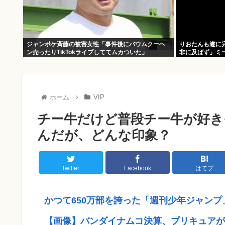
ジャンポケ斉藤の被害女性「事件後にバウムクーヘ
りおたんも遂に完売
ン売ったりTikTokライブしててムカついた」
非に及ばず」ミー
ホーム
VIP
チー牛だけど普段チー牛が好き
んだが、どんな印象？
Twitter
Facebook
はてブ
かつて650万部を誇った「週刊少年ジャンプ
【画像】バンダイナムコ決算、プリキュアが