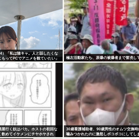
24）「私は陰キャ。人と話したくな
極左活動家たち、原爆の被爆者まで冒涜し
こもってPCでアニメを観ていたい」
酒屋行く奴はバカ。ホストの初回な
30歳看護補助者、90歳男性のオムツ交換
く飲めてイケメンにチヤホヤされ
噛みつかれたのに激怒しボコボコにしてし