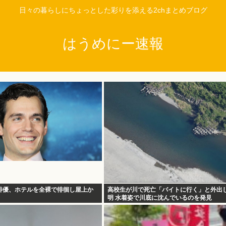
日々の暮らしにちょっとした彩りを添える2chまとめブログ
はうめにー速報
俳優、ホテルを全裸で徘徊し屋上か
高校生が川で死亡「バイトに行く」と外出
明 水着姿で川底に沈んでいるのを発見