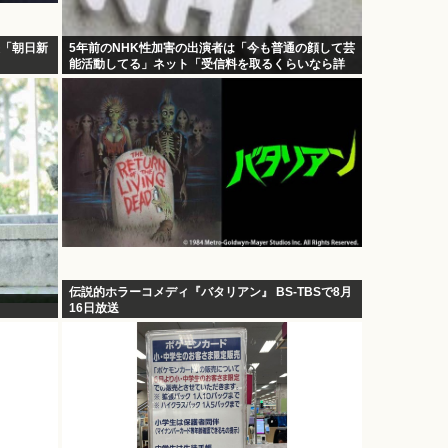
怒「朝日新
5年前のNHK性加害の出演者は「今も普通の顔して芸
能活動してる」ネット「受信料を取るくらいなら詳
細を伝えよ」
伝説的ホラーコメディ『バタリアン』 BS-TBSで8月
16日放送