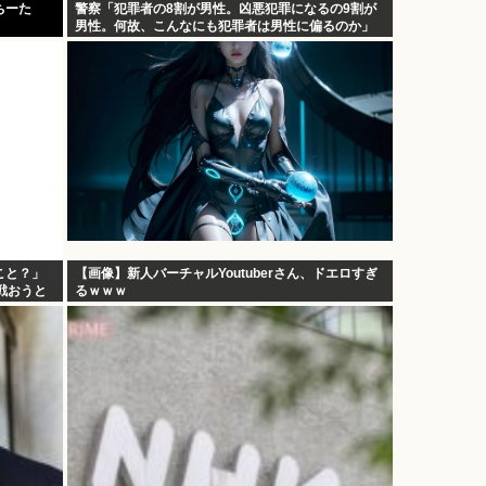
ちーた
警察「犯罪者の8割が男性。凶悪犯罪になるの9割が
男性。何故、こんなにも犯罪者は男性に偏るのか」
こと？」
【画像】新人バーチャルYoutuberさん、ドエロすぎ
戦おうと
るｗｗｗ