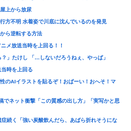
屋上から放尿
行方不明 水着姿で川底に沈んでいるのを発見
から逆転する方法
のアニメ放送当時を上回る！！
る？」たけし 「…しないだろうねぇ、やっぱ」
送当時を上回る
性のAIイラストを貼るぞ！おぱーい！おへそ！マ
稿でネット衝撃「この質感の出し方」「実写かと思
遺症続く「強い炭酸飲んだら、あばら折れそうにな