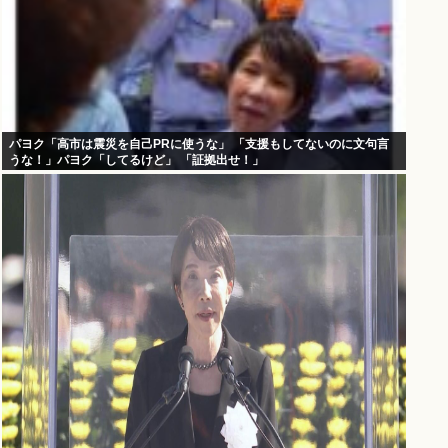
パヨク「高市は震災を自己PRに使うな」 「支援もしてないのに文句言
うな！」パヨク「してるけど」 「証拠出せ！」