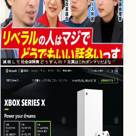
減 税 し て 社会保障費 ど う す ん の ？ 左翼はこれダンマリだよな