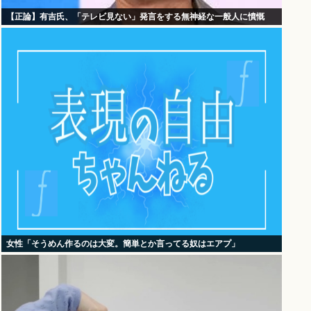
【正論】有吉氏、「テレビ見ない」発言をする無神経な一般人に憤慨
女性「そうめん作るのは大変。簡単とか言ってる奴はエアプ」