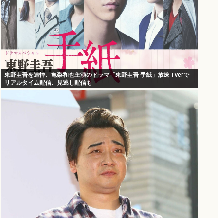
東野圭吾を追悼、亀梨和也主演のドラマ「東野圭吾 手紙」放送 TVerで
リアルタイム配信、見逃し配信も