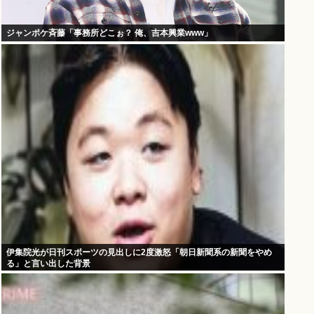
ジャンポケ斉藤「事務所どこぉ？ 俺、吉本興業www」
伊集院光が日刊スポーツの見出しに2度激怒「朝日新聞系の新聞をやめ
る」と言い出した背景