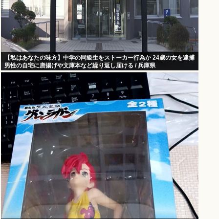
【私はあなたの味方】中学の同級生をストーカー行為か 24歳の女を逮捕
男性の自宅に唐揚げや文庫本など繰り返し届ける / 兵庫県