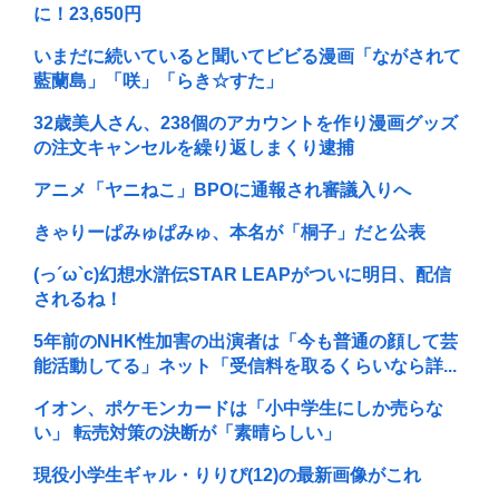
に！23,650円
いまだに続いていると聞いてビビる漫画「ながされて
藍蘭島」「咲」「らき☆すた」
32歳美人さん、238個のアカウントを作り漫画グッズ
の注文キャンセルを繰り返しまくり逮捕
アニメ「ヤニねこ」BPOに通報され審議入りへ
きゃりーぱみゅぱみゅ、本名が「桐子」だと公表
(っ´ω`c)幻想水滸伝STAR LEAPがついに明日、配信
されるね！
5年前のNHK性加害の出演者は「今も普通の顔して芸
能活動してる」ネット「受信料を取るくらいなら詳...
イオン、ポケモンカードは「小中学生にしか売らな
い」 転売対策の決断が「素晴らしい」
現役小学生ギャル・りりぴ(12)の最新画像がこれ