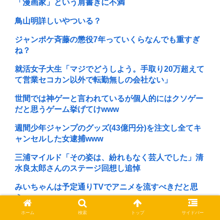
「漫画家」という肩書きに不満
鳥山明詳しいやついる？
ジャンポケ斉藤の懲役7年っていくらなんでも重すぎ
ね？
就活女子大生「マジでどうしよう。手取り20万超えて
て営業セコカン以外で転勤無しの会社ない」
世間では神ゲーと言われているが個人的にはクソゲー
だと思うゲーム挙げてけwww
週間少年ジャンプのグッズ(43億円分)を注文し全てキ
ャンセルした女逮捕www
三浦マイルド「その姿は、紛れもなく芸人でした」清
水良太郎さんのステージ回想し追悼
みいちゃんは予定通りTVでアニメを流すべきだと思
う
ホーム
検索
トップ
サイドバー
ワイの上司がカラオケでT-BOLANばっかり歌うんや