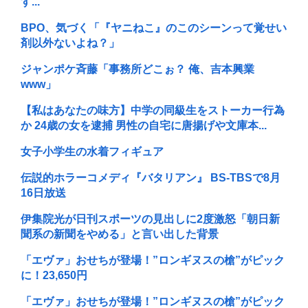
す...
BPO、気づく「『ヤニねこ』のこのシーンって覚せい
剤以外ないよね？」
ジャンポケ斉藤「事務所どこぉ？ 俺、吉本興業
www」
【私はあなたの味方】中学の同級生をストーカー行為
か 24歳の女を逮捕 男性の自宅に唐揚げや文庫本...
女子小学生の水着フィギュア
伝説的ホラーコメディ『バタリアン』 BS-TBSで8月
16日放送
伊集院光が日刊スポーツの見出しに2度激怒「朝日新
聞系の新聞をやめる」と言い出した背景
「エヴァ」おせちが登場！”ロンギヌスの槍”がピック
に！23,650円
「エヴァ」おせちが登場！”ロンギヌスの槍”がピック