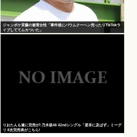
ジャンポケ斉藤の被害女性「事件後にバウムクーヘン売ったりTikTokラ
イブしててムカついた」
りおたんも遂に完売が! 乃木坂46 42ndシングル「是非に及ばず」ミーグ
リ 8次完売表がこちら!