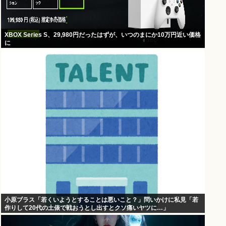
XBOX Series S、29,980円だったはずが、いつのまにか10万円近い価格
に
小原ブラス「若くいようとすることは悪いこと？」問いかけに私見「若
作りして20代の土俵で戦おうとし出すとクソ痛いヤツに…」