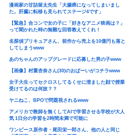
漫画家の甘詰留太先生「大腸癌になってしまいまし
た。肝臓に転移も見られてステージ4です」
【緊急】合コンで女の子に「好きなアニメ映画は？」
って聞かれた時の無難な回答教えてくれ！
名探偵プリキュアさん、前作から売上を10億円も落と
してしまうwww
あのちゃんのアップグレードに応募した男の子www
【画像】村重杏奈さん(30)のおぱーいがコチラwww
女子大生ってセクロスしてるくせに澄ました顔で授業
受けてるのは何故？？
ヤニねこ、BPOで問題視されるwww
アメリカで教師を無くしてAIで学習させる学校が大人
気 1日分の学習を2時間未満で可能に
ワンピース原作者・尾田栄一郎さん、他の人と同じ