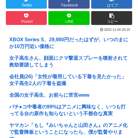
Twitter
Facebook
はてブ
Pocket
LINE
コピー
2022.11.04 20:15
XBOX Series S、29,980円だったはずが、いつのまに
か10万円近い価格に
女子高生さん、顔面にクマ撃退スプレーを噴射されて
救助要請してしまう
会社員(26)「女性が着用している下着を見たかった」
女子高生2人の下着を盗撮
全国の女子高生、お前らに苦言www
パチ●コ中毒者の99%はアニメに興味なく、いつも打
ってる台の原作も知らないという不都合な真実
ヤマカン「もし『みいちゃんと山田さん』のアニメ化
で監督降板ということになったら、僕が監督やりま