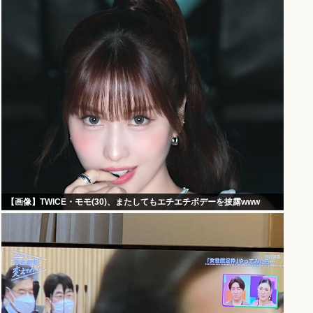
【画像】TWICE・モモ(30)、またしてもエチエチボデーを披露www