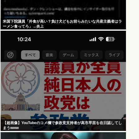
米国下院議員「外食が高い？負け犬どもお前らみたいな共産主義者はラ
ーメン食ってろ」→炎上
【超画像】YouTubeのコメ欄で参政党支持者が高市早苗を在日認してし
まうwww