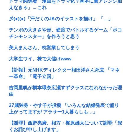
ドラマ関係者「漫画をドラマ化？脚本に糞アレンジ加
えなきゃ」←これ
彡(●)(●)「汗だくのJKのイラストを描け」 「…」
チンポの大きさや形、硬度でバトルするゲーム「ポコ
チンモンスター」を作ろうと思う
美人まんさん、枕営業してしまう
大学生ワイ、株で大儲けwww
【訃報】元NHKディレクター相田洋さん死去 「マネ
ー革命」「電子立国」
吉岡里帆が橋本環奈広瀬すずクラスになれなかった理
由
27歳独身・やす子が投稿 「いろんな結婚発表で盛り
上がってますが アラサー1人暮らしも…」
【謝罪】西野亮廣、相方・梶原雄太について謝罪「深
くお詫び申し上げます」