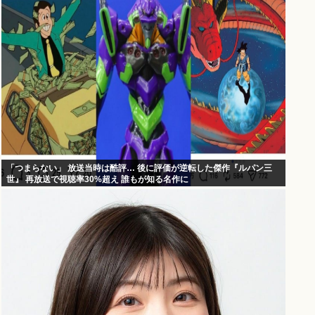
「つまらない」 放送当時は酷評… 後に評価が逆転した傑作『ルパン三
世』 再放送で視聴率30%超え 誰もが知る名作に