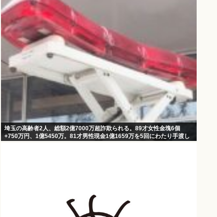
埼玉の高齢者2人、総額2億7000万超詐欺られる。89才女性金塊6個
+750万円、1億5450万。81才男性現金1億1659万を5回にわたり手渡し