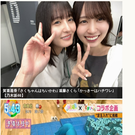
賀喜遥香 ｢さくちゃんはちいかわ｣ 遠藤さくら ｢かっきーはハチワレ｣
【乃木坂46】