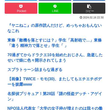
Pocket
LINE
コピー
2024.02.16 22:30
『ヤニねこ』の原作読んだけど、めっちゃおもんない
なこれ
東條「敵機を落とすには？」学生「高射砲で…」東條
「違う 精神力で落とせ」学生「 」
70過ぎてからドラクエ10を始めたおじさん、急逝した
せいで娘に色々開示されてしまう
スプラトゥーン詰まらな過ぎる
【画像】TWICE・モモ(30)、またしてもエチエチボデ
ーを披露www
名探偵プリキュア！第28話「謎の怪盗デッチ・アゲイ
ン」
NPO法人代表女「大学の女子枠が増えたのは我々の働