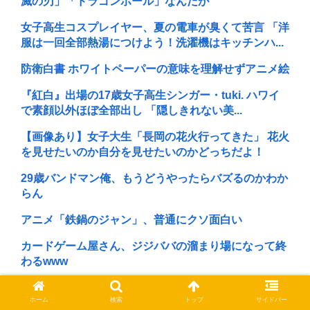
滅の刃」「ドラゴンボール」なんだが
女子高生コスプレイヤー、夏の電車が臭くて苦言 「洋
服は一回全部熱湯につけよう！洗濯機はキッチンハ...
防衛白書 ホワイトペーパーの意味を理解せずアニメ絵
『紅白』出場の17歳女子高生シンガー・tuki. ハワイ
で素顔以外ほぼ全部出し 「隠しきれない美...
【画像あり】女子大生「長岡の花火行ってきた」 花火
を見せたいのか自分を見せたいのかどっちだよ！
29歳バンドマン俺、もうどうやったらバズるのかわか
らん
アニメ「鉄鍋のジャン」、普通にクソ面白い
カードゲーム屋さん、ジジババの溜まり場になって終
わるwww
ブルアカの京極サツキさんしゅきしゅき…、っ
ホーム
検索
トップ
サイドバー