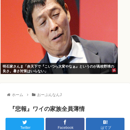
明石家さんま「炎天下で『こいつら大変やなぁ』というのが高校野球の
良さ。暑さ対策はいらない」
ホーム
おーぷんなんJ
『悲報』ワイの家族全員薄情
Twitter
Facebook
はてブ