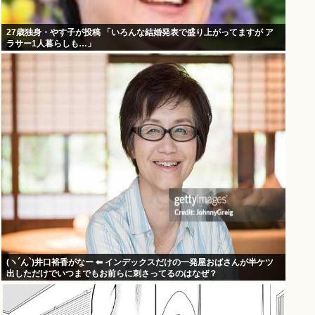
27歳独身・やす子が投稿 「いろんな結婚発表で盛り上がってますが ア
ラサー1人暮らしも…」
(ヽ´ん`)井口裕香がなー ⬅ インデックスだけの一発屋おばさんが半ケツ
出しただけでいつまでもお前らに刺さってるのはなぜ？