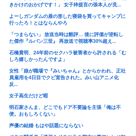
きかけのおかげです！」 女子枠提言の張本人が見...
よーしガンダムの盾の形した寝袋を買ってキャンプに
行ったろ！とはならんやろ
「つまらない」 放送当時は酷評… 後に評価が逆転し
た傑作『ルパン三世』 再放送で視聴率30%超え...
石橋貴明、24年前のセクハラ被害者から許される「む
しろ嬉しかったんですよ」
女性「娘が職場で『みいちゃん』とからかわれ、正社
員雇用を4日目でクビ宣告された。みい山アニメ化
反...
女子高生だけど暇
明石家さんま、どこでもドア不要論を主張「俺は不
便。おもしろくない」
声優の結婚 もはや話題にならない