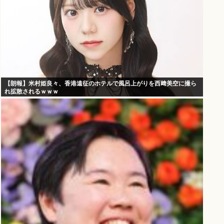
【朗報】米村姫良々、香港遠征のホテルで風呂上がりを西﨑美空に撮ら
れ拡散されるｗｗｗ