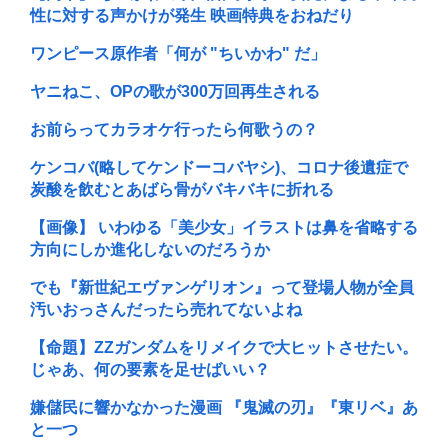
性に対する声かけが発生 映画特典をおねだり
ワンピース原作者「何が "ちいかわ" だ」
ヤニねこ、OPの歌が300万回再生される
お前らってカラオケ行ったら何歌うの？
ケンコバ(略してケンドーコバヤシ)、コロナ後遺症で
炭酸を飲むとあばら骨がバキバキに折れる
【画像】 いわゆる「美少女」イラストは鼻を省略する
方向にしか進化しないのだろうか
でも『新世紀エヴァンゲリオン』って登場人物が全員
汚いおっさんだったら売れてないよね
【命題】ZZガンダムをリメイクで大ヒットさせたい。
じゃあ、何の要素を足せばいい？
嫌儲民に響かなかった漫画 『鬼滅の刃』『東リベ』あ
と一つ