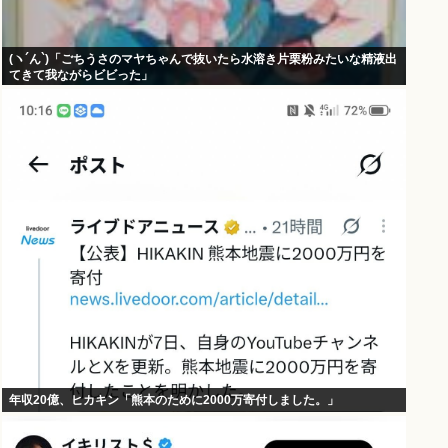
(ヽ´ん`)「ごちうさのマヤちゃんで抜いたら水溶き片栗粉みたいな精液出
てきて我ながらビビった」
年収20億、ヒカキン「熊本のために2000万寄付しました。」