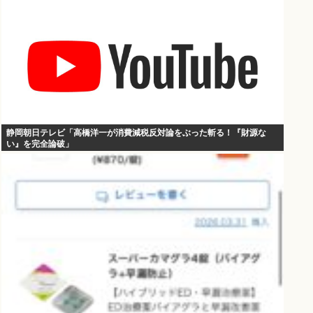
静岡朝日テレビ「高橋洋一が消費減税反対論をぶった斬る！『財源な
い』を完全論破」