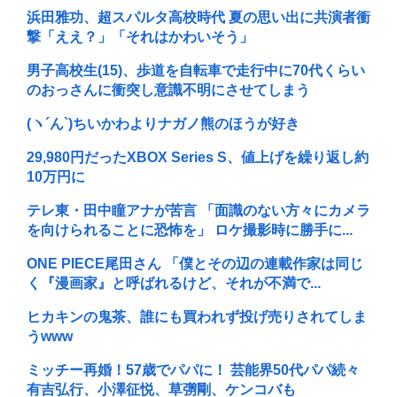
浜田雅功、超スパルタ高校時代 夏の思い出に共演者衝
撃「ええ？」「それはかわいそう」
男子高校生(15)、歩道を自転車で走行中に70代くらい
のおっさんに衝突し意識不明にさせてしまう
(ヽ´ん`) ちいかわよりナガノ熊のほうが好き
29,980円だったXBOX Series S、値上げを繰り返し約
10万円に
テレ東・田中瞳アナが苦言 「面識のない方々にカメラ
を向けられることに恐怖を」 ロケ撮影時に勝手に...
ONE PIECE尾田さん 「僕とその辺の連載作家は同じ
く『漫画家』と呼ばれるけど、それが不満で...
ヒカキンの鬼茶、誰にも買われず投げ売りされてしま
うwww
ミッチー再婚！57歳でパパに！ 芸能界50代パパ続々
有吉弘行、小澤征悦、草彅剛、ケンコバも