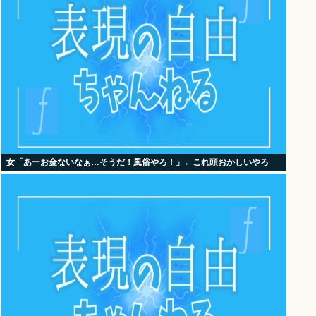
女「あーお金ないなぁ…そうだ！風俗やろ！」←これ頭おかしいやろ