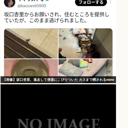
【画像】坂口杏里、逃走して便器にこびりついた カスまで晒されるwww