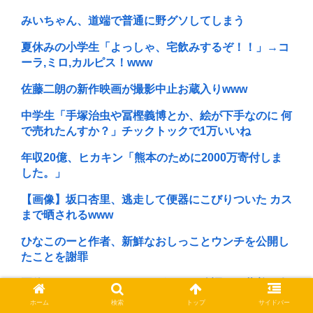
みいちゃん、道端で普通に野グソしてしまう
夏休みの小学生「よっしゃ、宅飲みするぞ！！」→コ
ーラ,ミロ,カルピス！www
佐藤二朗の新作映画が撮影中止お蔵入りwww
中学生「手塚治虫や冨樫義博とか、絵が下手なのに 何
で売れたんすか？」チックトックで1万いいね
年収20億、ヒカキン「熊本のために2000万寄付しま
した。」
【画像】坂口杏里、逃走して便器にこびりついた カス
まで晒されるwww
ひなこのーと作者、新鮮なおしっことウンチを公開し
たことを謝罪
夏休みのイオンモール、おぱーいを強調した薄着の女
子小中学生だらけ。あれ恥ずかしくないの？
ホーム
検索
トップ
サイドバー