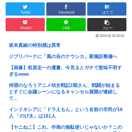
Twitter
Facebook
はてブ
Pocket
LINE
コピー
2024.02.26 20:01
坂本真綾の特別感は異常
ジブリパークに「風の谷のナウシカ」新施設整備へ
【画像】前原圭一の遺書、今見るとガチで意味不明す
ぎるwww
待望のなろうアニメ幼女戦記2期さん、戦闘が始まる
とすぐに会議シーンになるキャンセル展開が連続し
て...
インドネシアに「ドラえもん」という名前の市民が16
人 「のび太」は181人
【ヤニねこ】これ、作画の無駄使いじゃないか？この