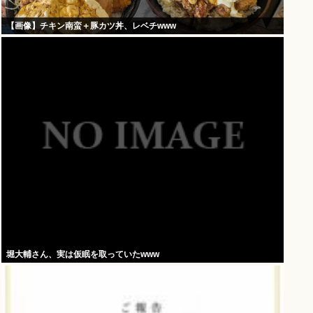
【画像】チキン南蛮＋豚カツ丼、レベチwww
堀大輔さん、実は仮眠を取っていたwww