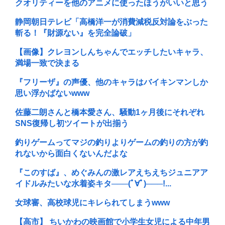
クオリティーを他のアニメに使ったほうがいいと思う
静岡朝日テレビ「高橋洋一が消費減税反対論をぶった
斬る！『財源ない』を完全論破」
【画像】クレヨンしんちゃんでエッチしたいキャラ、
満場一致で決まる
『フリーザ』の声優、他のキャラはバイキンマンしか
思い浮かばないwww
佐藤二朗さんと橋本愛さん、騒動1ヶ月後にそれぞれ
SNS復帰し初ツイートが出揃う
釣りゲームってマジの釣りよりゲームの釣りの方が釣
れないから面白くないんだよな
『このすば』、めぐみんの激レアえちえちジュニアア
イドルみたいな水着姿キタ───(ﾟ∀ﾟ)───!...
女球審、高校球児にキレられてしまうwww
【高市】 ちいかわの映画館で小学生女児による中年男