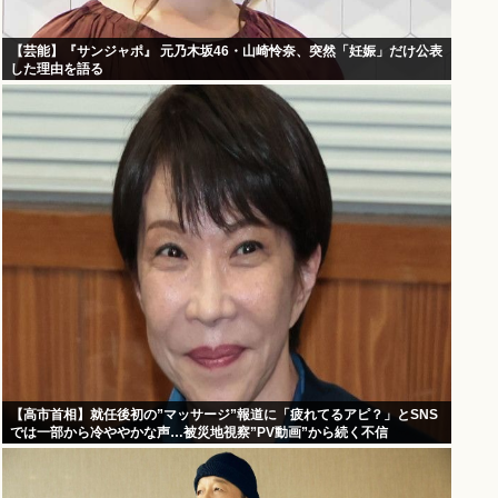
【芸能】『サンジャポ』 元乃木坂46・山崎怜奈、突然「妊娠」だけ公表
した理由を語る
【高市首相】就任後初の”マッサージ”報道に「疲れてるアピ？」とSNS
では一部から冷ややかな声…被災地視察”PV動画”から続く不信