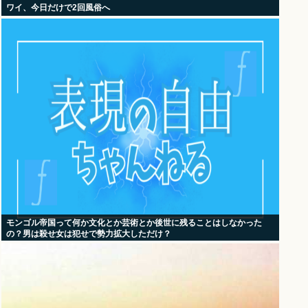
ワイ、今日だけで2回風俗へ
モンゴル帝国って何か文化とか芸術とか後世に残ることはしなかった
の？男は殺せ女は犯せで勢力拡大しただけ？