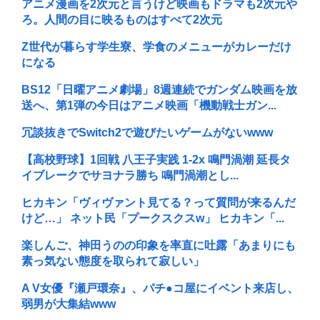
アニメ漫画を2次元と言うけど映画もドラマも2次元や
ろ。人間の目に映るものはすべて2次元
Z世代が暮らす学生寮、学食のメニューがカレーだけ
になる
BS12「日曜アニメ劇場」8週連続でガンダム映画を放
送へ、第1弾の今日はアニメ映画「機動戦士ガン...
冗談抜きでSwitch2で遊びたいゲームがないwww
【高校野球】1回戦 八王子実践 1-2x 鳴門渦潮 延長タ
イブレークでサヨナラ勝ち 鳴門渦潮とし...
ヒカキン「ヴィヴァント見てる？って質問が来るんだ
けど…」 ネット民「プークスクスw」 ヒカキン「...
楽しんご、神田うのの印象を率直に吐露「あまりにも
素っ気ない態度を取られて寂しい」
A V女優『瀬戸環奈』、パチ●コ屋にイベント来店し、
弱男が大集結www