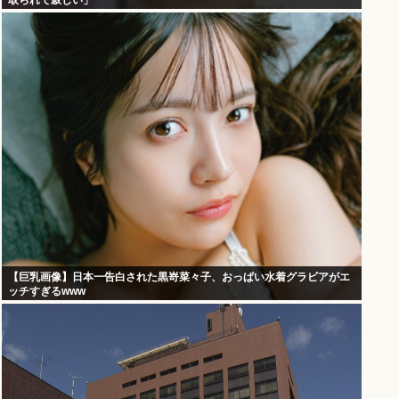
取られて寂しい」
【巨乳画像】日本一告白された黒嵜菜々子、おっぱい水着グラビアがエ
ッチすぎるwww