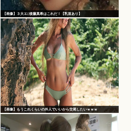
【画像】３大エ□後藤真希はこれだ！【乳首あり】
【画像】もうこれくらいの外人でいいから交尾したいｗｗｗ