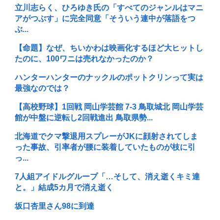
立川志らく、ひろゆき氏の「すべてのジャンルはマニ
アがつぶす」に完全同意「そういう連中が落語をつ
ぶ...
【命題】なぜ、ちいかわは映画化するほど大ヒットし
たのに、100ワニは売れなかったのか？
ハンターハンターのナックルのポットクリンって実は
最強なのでは？
【高校野球】1回戦 岡山学芸館 7-3 鳥取城北 岡山学芸
館が中盤に逆転し2回戦進出 鳥取県勢...
北海道でクマ撃退用スプレーがJKに顔射されてしま
った事故、引率者が腰に装着していたものが枝に引
っ...
7人組アイドルグループ「…そして、消え逝くキミ達
と。」結成5カ月で消え逝く
坂口杏里さん98に到達