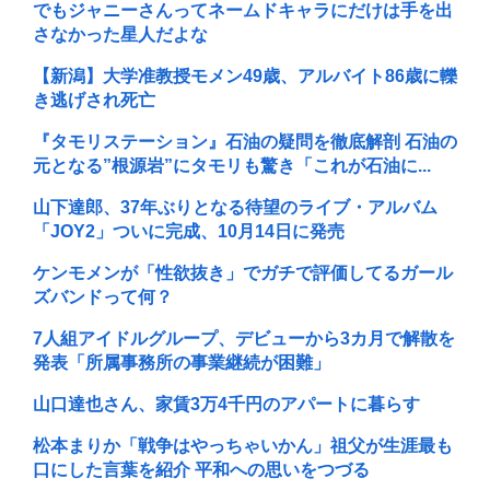
でもジャニーさんってネームドキャラにだけは手を出
さなかった星人だよな
【新潟】大学准教授モメン49歳、アルバイト86歳に轢
き逃げされ死亡
『タモリステーション』石油の疑問を徹底解剖 石油の
元となる”根源岩”にタモリも驚き「これが石油に...
山下達郎、37年ぶりとなる待望のライブ・アルバム
「JOY2」ついに完成、10月14日に発売
ケンモメンが「性欲抜き」でガチで評価してるガール
ズバンドって何？
7人組アイドルグループ、デビューから3カ月で解散を
発表「所属事務所の事業継続が困難」
山口達也さん、家賃3万4千円のアパートに暮らす
松本まりか「戦争はやっちゃいかん」祖父が生涯最も
口にした言葉を紹介 平和への思いをつづる