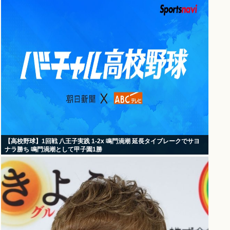
【高校野球】1回戦 八王子実践 1-2x 鳴門渦潮 延長タイブレークでサヨ
ナラ勝ち 鳴門渦潮として甲子園1勝