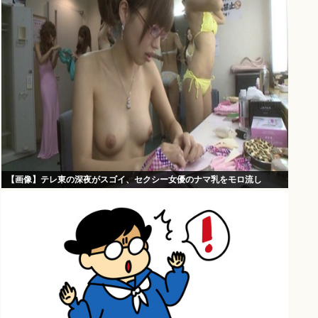
【画像】テレ東の深夜がスゴイ、セクシー女優のナマ乳をモロ流し