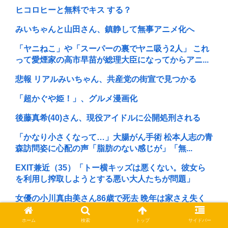
ヒコロヒーと無料でキス する？
みいちゃんと山田さん、鎮静して無事アニメ化へ
「ヤニねこ」や「スーパーの裏でヤニ吸う2人」 これ
って愛煙家の高市早苗が総理大臣になってからアニ...
悲報 リアルみいちゃん、共産党の街宣で見つかる
「超かぐや姫！」、グルメ漫画化
後藤真希(40)さん、現役アイドルに公開処刑される
「かなり小さくなって…」大腸がん手術 松本人志の青
森訪問姿に心配の声「脂肪のない感じが」「無...
EXIT兼近（35）「トー横キッズは悪くない。彼女ら
を利用し搾取しようとする悪い大人たちが問題」
女優の小川真由美さん86歳で死去 晩年は家さえ失く
していたことが判明
ホーム
検索
トップ
サイドバー