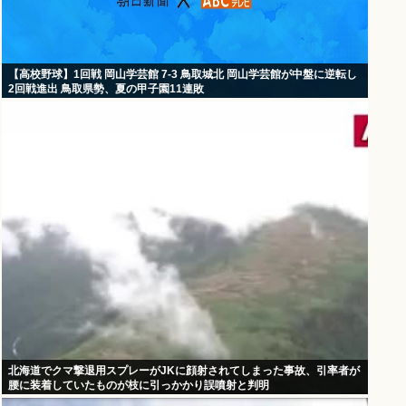
【高校野球】1回戦 岡山学芸館 7-3 鳥取城北 岡山学芸館が中盤に逆転し
2回戦進出 鳥取県勢、夏の甲子園11連敗
北海道でクマ撃退用スプレーがJKに顔射されてしまった事故、引率者が
腰に装着していたものが枝に引っかかり誤噴射と判明