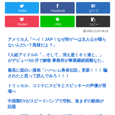
Twitter
Facebook
はてブ
Pocket
LINE
コピー
2022.11.07 04:15
アメリカ人「ヘイ！JAP！なぜ和ゲーは主人公が喋ら
ないんだい？異様だよ？」
7人組アイドルG「…そして、消え逝くキミ達と。」
がデビュー3か月で解散 事務所が事業継続困難なた...
最高に面白い漫画「ハーレム勇者伝説」更新！！！ 騙
されたと思って読んでみろ！！！
トリッカル、コミケにスピキとスピッキーの声優が登
場へ
中国製EVがスピードバンプで空転、進まずの動画が
話題