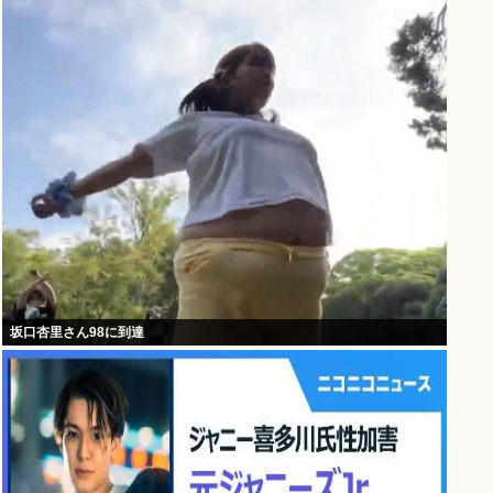
坂口杏里さん98に到達