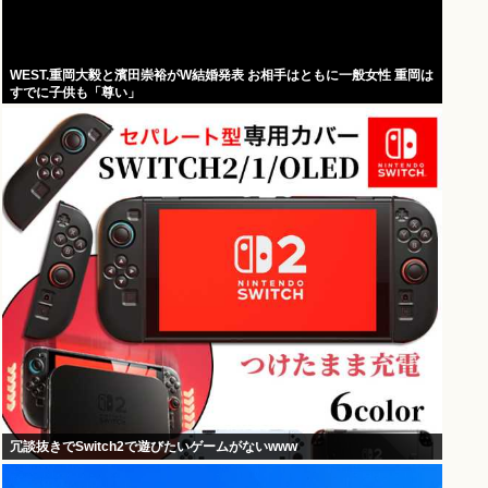
WEST.重岡大毅と濱田崇裕がW結婚発表 お相手はともに一般女性 重岡は
すでに子供も「尊い」
冗談抜きでSwitch2で遊びたいゲームがないwww