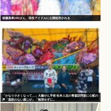
後藤真希(40)さん、現役アイドルに公開処刑される
「かなり小さくなって…」大腸がん手術 松本人志の青森訪問姿に心配の
声「脂肪のない感じが」「無理せずに」