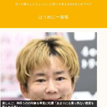
日々の暮らしにちょっとした彩りを添える2chまとめブログ
はうめにー速報
楽しんご、神田うのの印象を率直に吐露「あまりにも素っ気ない態度を