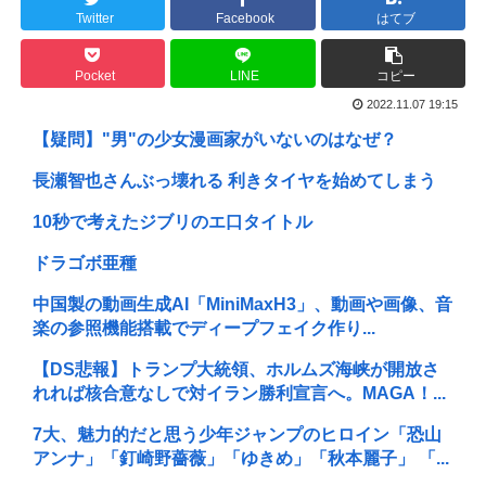
Twitter
Facebook
はてブ
Pocket
LINE
コピー
2022.11.07 19:15
【疑問】"男"の少女漫画家がいないのはなぜ？
長瀬智也さんぶっ壊れる 利きタイヤを始めてしまう
10秒で考えたジブリのエ口タイトル
ドラゴボ亜種
中国製の動画生成AI「MiniMaxH3」、動画や画像、音
楽の参照機能搭載でディープフェイク作り...
【DS悲報】トランプ大統領、ホルムズ海峡が開放さ
れれば核合意なしで対イラン勝利宣言へ。MAGA！...
7大、魅力的だと思う少年ジャンプのヒロイン「恐山
アンナ」「釘崎野薔薇」「ゆきめ」「秋本麗子」 「...