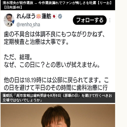
清水理央が前作選抜 → 今作選抜漏れでファンが悔しさを吐露【りーお】
【日向坂46】
蓮舫氏「高市首相は歯科受診を8月6日（原爆の日）を避けて行くべきお
立場ではないでしょうか」