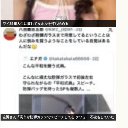
ワイ25歳人生に疲れて女ホルを打ち始める
左翼さん「高市が防弾ガラスでスピーチしてる クソ 」→石破もしていた