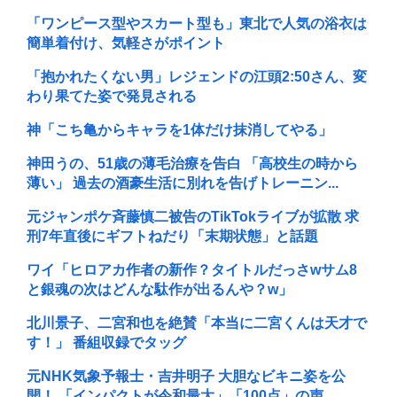
「ワンピース型やスカート型も」東北で人気の浴衣は
簡単着付け、気軽さがポイント
「抱かれたくない男」レジェンドの江頭2:50さん、変
わり果てた姿で発見される
神「こち亀からキャラを1体だけ抹消してやる」
神田うの、51歳の薄毛治療を告白 「高校生の時から
薄い」 過去の酒豪生活に別れを告げトレーニン...
元ジャンポケ斉藤慎二被告のTikTokライブが拡散 求
刑7年直後にギフトねだり「末期状態」と話題
ワイ「ヒロアカ作者の新作？タイトルだっさwサム8
と銀魂の次はどんな駄作が出るんや？w」
北川景子、二宮和也を絶賛「本当に二宮くんは天才で
す！」 番組収録でタッグ
元NHK気象予報士・吉井明子 大胆なビキニ姿を公
開！ 「インパクトが令和最大」「100点」の声