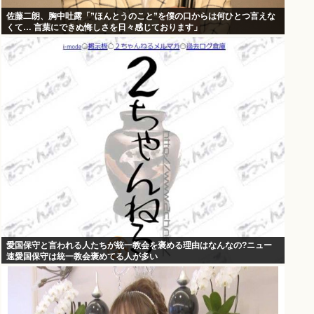
佐藤二朗、胸中吐露「”ほんとうのこと”を僕の口からは何ひとつ言えな
くて… 言葉にできぬ悔しさを日々感じております」
愛国保守と言われる人たちが統一教会を褒める理由はなんなの?ニュー
速愛国保守は統一教会褒めてる人が多い