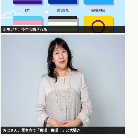
ホモガキ、今年も晒される
おばさん、電車内で「痴漢！痴漢！」と大騒ぎ