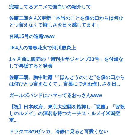
完結してるアニメで面白いの紹介して
佐藤二朗さんX更新「本当のことを僕の口からは何ひ
とつ言えなくて悔しさを日々感じてます」
台風15号の進路www
JK4人の青春花火で河川敷炎上
1ヶ月前に販売の「週刊少年ジャンプ33号」を付録な
しで再販すると発表
佐藤二朗、胸中吐露「”ほんとうのこと”を僕の口から
は何ひとつ言えなくて… 言葉にできぬ悔しさを日...
ガールズバンドにハマってるおっさんwww
【祝】日本政府、東京大空襲を指揮し「悪魔」「皆殺
しのルメイ」の渾名を持つカーチス・ルメイ米国空
軍...
ドラクエ8のゼシカ、冷静に見ると可愛くない