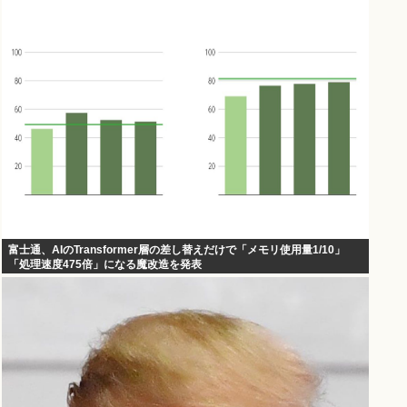
富士通、AIのTransformer層の差し替えだけで「メモリ使用量1/10」
「処理速度475倍」になる魔改造を発表