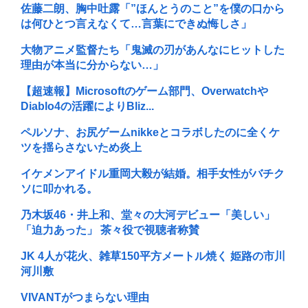
佐藤二朗、胸中吐露「”ほんとうのこと”を僕の口から
は何ひとつ言えなくて…言葉にできぬ悔しさ」
大物アニメ監督たち「鬼滅の刃があんなにヒットした
理由が本当に分からない…」
【超速報】Microsoftのゲーム部門、Overwatchや
Diablo4の活躍によりBliz...
ペルソナ、お尻ゲームnikkeとコラボしたのに全くケ
ツを揺らさないため炎上
イケメンアイドル重岡大毅が結婚。相手女性がバチク
ソに叩かれる。
乃木坂46・井上和、堂々の大河デビュー「美しい」
「迫力あった」 茶々役で視聴者称賛
JK 4人が花火、雑草150平方メートル焼く 姫路の市川
河川敷
VIVANTがつまらない理由