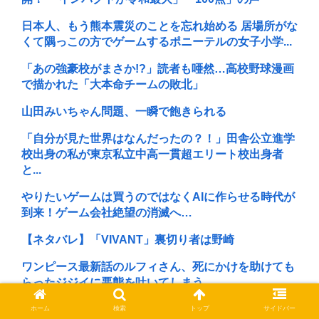
日本人、もう熊本震災のことを忘れ始める 居場所がな
くて隅っこの方でゲームするポニーテルの女子小学...
「あの強豪校がまさか!?」読者も唖然…高校野球漫画
で描かれた「大本命チームの敗北」
山田みいちゃん問題、一瞬で飽きられる
「自分が見た世界はなんだったの？！」田舎公立進学
校出身の私が東京私立中高一貫超エリート校出身者
と...
やりたいゲームは買うのではなくAIに作らせる時代が
到来！ゲーム会社絶望の消滅へ…
【ネタバレ】「VIVANT」裏切り者は野崎
ワンピース最新話のルフィさん、死にかけを助けても
らったジジイに悪態を吐いてしまう…
【画像】今年のミスマガジンのJK達、これすべて同
ホーム
検索
トップ
サイドバー