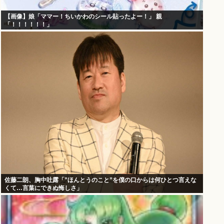
【画像】娘「ママー！ちいかわのシール貼ったよー！」 親
「！！！！！！」
佐藤二朗、胸中吐露「”ほんとうのこと”を僕の口からは何ひとつ言えな
くて…言葉にできぬ悔しさ」