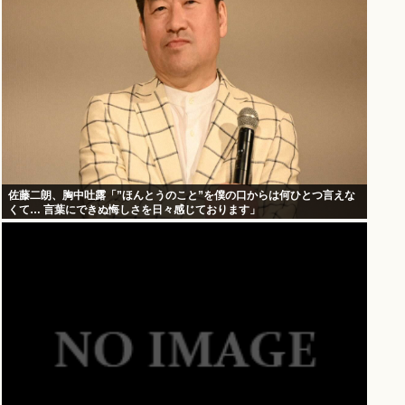
佐藤二朗、胸中吐露「”ほんとうのこと”を僕の口からは何ひとつ言えな
くて… 言葉にできぬ悔しさを日々感じております」