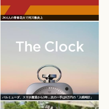
JK4人の青春花火で河川敷炎上
バルミューダ、スマホ撤退から3年…次の一手は6万円の「入眠時計」