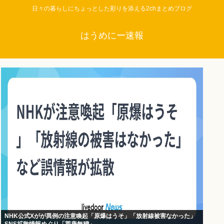
日々の暮らしにちょっとした彩りを添える2chまとめブログ
はうめにー速報
NHK公式Xがが異例の注意喚起「原爆はうそ」「放射線被害なかった」