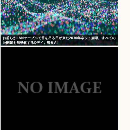
お前らかLANケーブルで首を吊る日が来た2030年ネット崩壊。すべての
公開鍵を無効化するQデイ。野良AI