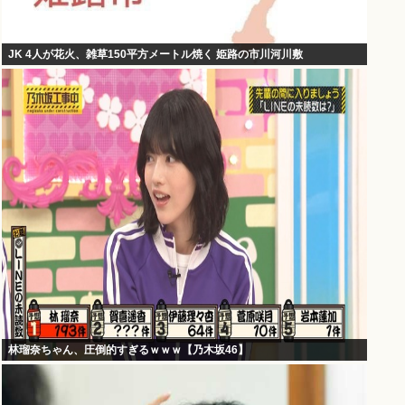
JK 4人が花火、雑草150平方メートル焼く 姫路の市川河川敷
林瑠奈ちゃん、圧倒的すぎるｗｗｗ【乃木坂46】