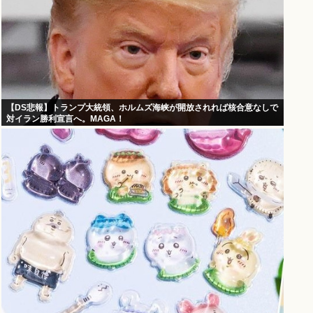
【DS悲報】トランプ大統領、ホルムズ海峡が開放されれば核合意なしで
対イラン勝利宣言へ。MAGA！