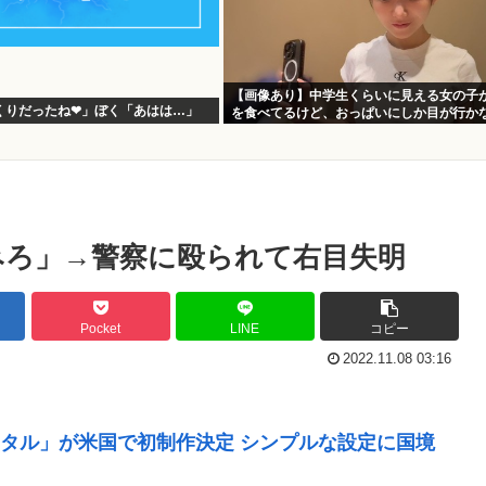
【画像あり】中学生くらいに見える女の子
くりだったね❤」ぼく「あはは…」
を食べてるけど、おっぱいにしか目が行か
みろ」→警察に殴られて右目失明
Pocket
LINE
コピー
2022.11.08 03:16
タル」が米国で初制作決定 シンプルな設定に国境