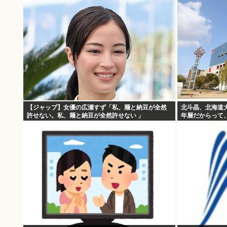
【ジャップ】女優の広瀬すず「私、麺と納豆が全然
北斗晶、北海道
許せない。私、麺と納豆が全然許せない 」
年層だからって