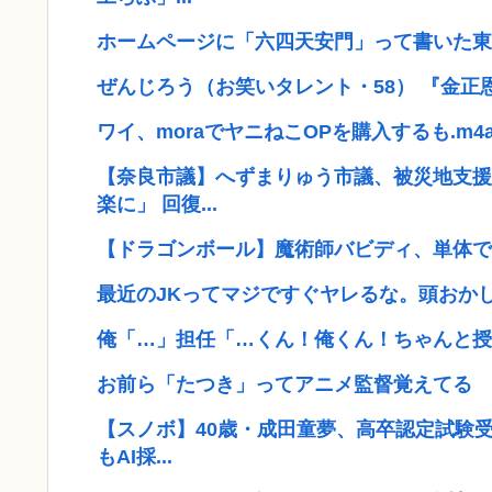
ホームページに「六四天安門」って書いた東
ぜんじろう（お笑いタレント・58） 『金
ワイ、moraでヤニねこOPを購入するも.m
【奈良市議】へずまりゅう市議、被災地支援
楽に」 回復...
【ドラゴンボール】魔術師バビディ、単体で
最近のJKってマジですぐヤレるな。頭おか
俺「…」担任「…くん！俺くん！ちゃんと授業
お前ら「たつき」ってアニメ監督覚えてる
【スノボ】40歳・成田童夢、高卒認定試験
もAI採...