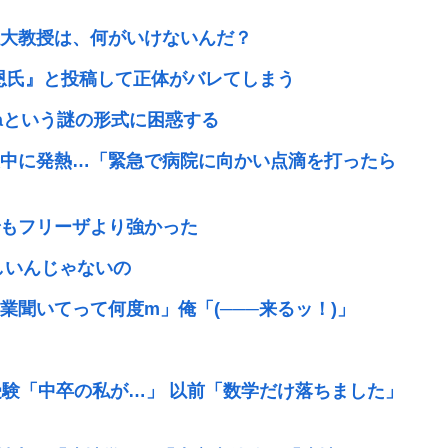
大教授は、何がいけないんだ？
正恩氏』と投稿して正体がバレてしまう
4aという謎の形式に困惑する
中に発熱…「緊急で病院に向かい点滴を打ったら
もフリーザより強かった
しいんじゃないの
聞いてって何度m」俺「(───来るッ！)」
受験「中卒の私が…」 以前「数学だけ落ちました」