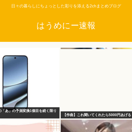
日々の暮らしにちょっとした彩りを添える2chまとめブログ
はうめにー速報
の「あ」の予測変換1個目を続く限り
【作曲】これ聞いてくれたら5000円あげる