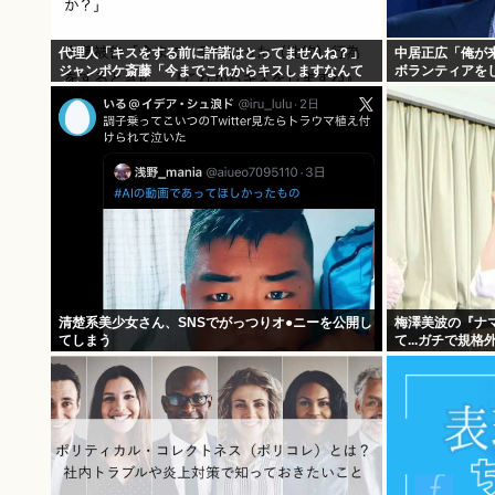
代理人「キスをする前に許諾はとってませんね？」
中居正広「俺が
ジャンポケ斎藤「今までこれからキスしますなんて
ボランティアをし
宣言することなかったので」
清楚系美少女さん、SNSでがっつりオ●ニーを公開し
梅澤美波の『ナ
てしまう
て...ガチで規
たよなwww