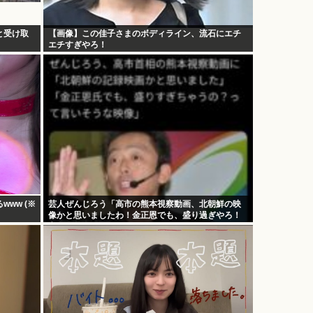
と受け取
【画像】この佳子さまのボディライン、流石にエチ
エチすぎやろ！
ww (※
芸人ぜんじろう「高市の熊本視察動画、北朝鮮の映
像かと思いましたわ！金正恩でも、盛り過ぎやろ！
言いますよ！？」