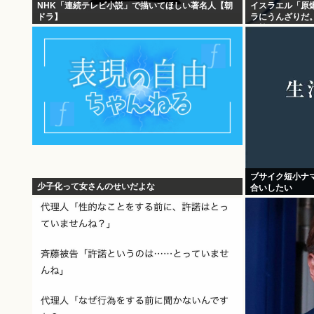
NHK「連続テレビ小説」で描いてほしい著名人【朝
イスラエル「原
ドラ】
ラにうんざりだ
や韓国の人々。
ブサイク短小ナ
少子化って女さんのせいだよな
合いしたい