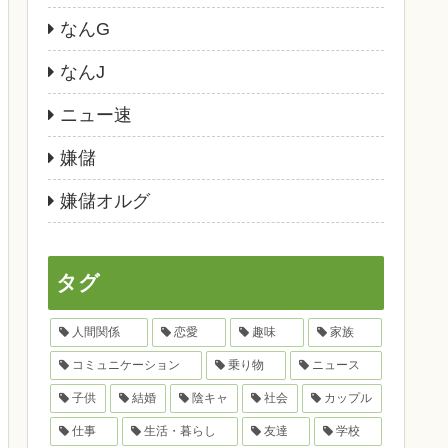
なんG
なんJ
ニュー速
嫌儲
嫌儲オルグ
タグ
人間関係
恋愛
趣味
家族
コミュニケーション
乗り物
ニュース
子供
結婚
陰キャ
社会
カップル
仕事
生活・暮らし
友達
学校