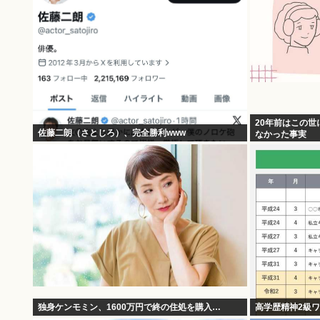
20年前はこの世
佐藤二朗（さとじろ）、完全勝利www
なかった事実
独身ケンモミン、1600万円で終の住処を購入…
高学歴精神2級