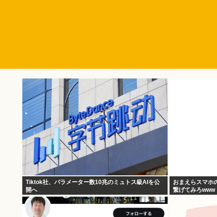
Tiktok社、パラメーター数10兆のミュトス級AIを公
おまえらスマホ
開へ
繋げてみろwww