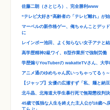
佐藤二朗（さとじろ）、完全勝利www
“テレビ大好き”高齢者の「テレビ離れ」が
マーベルの新作格ゲー、俺ちゃんことデッド
に
レインボー池田、よく知らない女子アナと結
高学歴精神2級ワイ、B型作業所で強制労働
学歴煽りYouTuberの wakatteTVさん
アニメ通のゆめちゃん尻いっちゃってるぅ～
【ジャップ】女優の広瀬すず「私、麺と納豆
北斗晶、北海道大学生暴行死で無期懲役判決
45歳で孤独な人生を終えた主人公が18歳
工らぶ」...