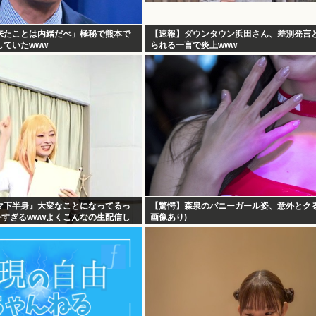
来たことは内緒だべ」極秘で熊本で
【速報】ダウンタウン浜田さん、差別発言
ていたwww
られる一言で炎上www
マ下半身』大変なことになってるっ
【驚愕】森泉のバニーガール姿、意外とクるw
格外すぎるwwwよくこんなの生配信し
画像あり)