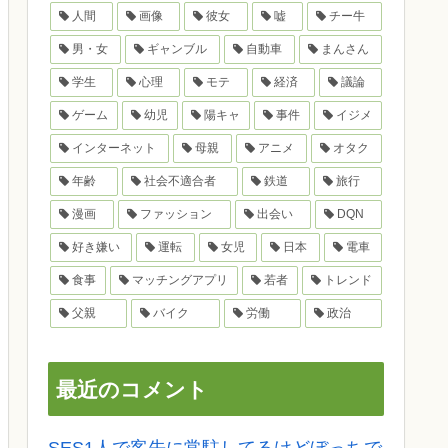
人間
画像
彼女
嘘
チー牛
男・女
ギャンブル
自動車
まんさん
学生
心理
モテ
経済
議論
ゲーム
幼児
陽キャ
事件
イジメ
インターネット
母親
アニメ
オタク
年齢
社会不適合者
鉄道
旅行
漫画
ファッション
出会い
DQN
好き嫌い
運転
女児
日本
電車
食事
マッチングアプリ
若者
トレンド
父親
バイク
労働
政治
最近のコメント