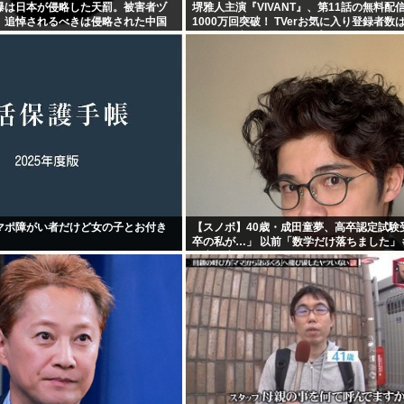
爆は日本が侵略した天罰。被害者ヅ
堺雅人主演『VIVANT』、第11話の無料配
。追悼されるべきは侵略された中国
1000万回突破！ TVerお気に入り登録者数は
えでTBS連ドラ歴代トップ
マポ障がい者だけど女の子とお付き
【スノボ】40歳・成田童夢、高卒認定試験
卒の私が…」 以前「数学だけ落ちました」も
で高得点