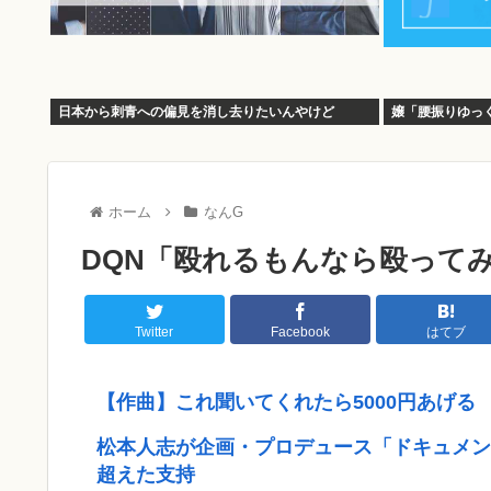
日本から刺青への偏見を消し去りたいんやけど
嬢「腰振りゆっ
ホーム
なんG
DQN「殴れるもんなら殴って
Twitter
Facebook
はてブ
【作曲】これ聞いてくれたら5000円あげる
松本人志が企画・プロデュース「ドキュメン
超えた支持