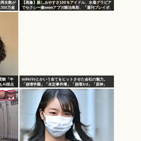
信再生数が
【画像】親しみやすさ100％アイドル、水着グラビア
300万超
でセクシー撮wwwアプガ鍛治島彩、「週刊プレイボ
ーイ」で美スタイルを大解放！！！
受験「中
miHoYoとかいう全てをヒットさせた会社の魅力。
AI採点
「崩壊学園」「未定事件簿」「崩壊3rd」「原神」
「崩壊スターレイル」「ゼンゼロ」