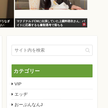
がうなぎ
マクドナルドCMに出演していた上國料萌衣さん、バ
ない
イトに応募するも書類選考で落ちる
カテゴリー
VIP
エッヂ
おーぷんなんJ