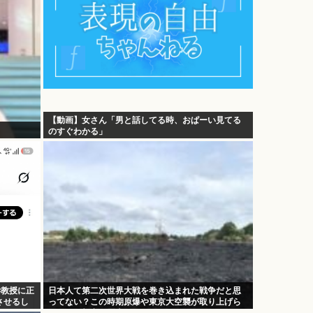
【動画】女さん「男と話してる時、おぱーい見てる
のすぐわかる」
大学教授に正
日本人て第二次世界大戦を巻き込まれた戦争だと思
させるし
ってない？この時期原爆や東京大空襲が取り上げら
れるけど加害の歴史は？