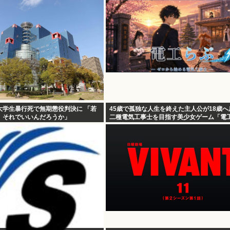
大学生暴行死で無期懲役判決に 「若
45歳で孤独な人生を終えた主人公が18歳
、それでいいんだろうか」
二種電気工事士を目指す美少女ゲーム「電
が登場