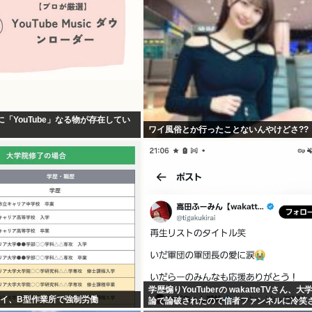
に「YouTube」なる物が存在してい
ワイ風俗とか行ったことないんやけどさ??
学歴煽りYouTuberの wakatteTVさん、
ワイ、B型作業所で強制労働
論で論破されたので信者ファンネルに冷笑
かなす術がなくなる