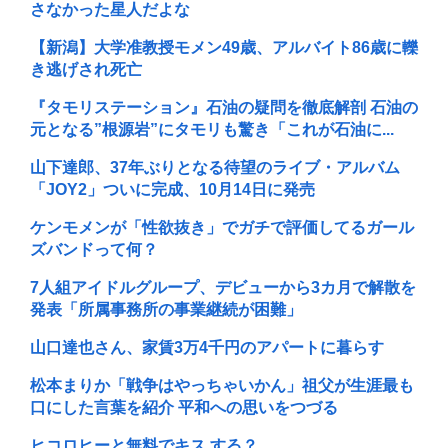
さなかった星人だよな
【新潟】大学准教授モメン49歳、アルバイト86歳に轢
き逃げされ死亡
『タモリステーション』石油の疑問を徹底解剖 石油の
元となる”根源岩”にタモリも驚き「これが石油に...
山下達郎、37年ぶりとなる待望のライブ・アルバム
「JOY2」ついに完成、10月14日に発売
ケンモメンが「性欲抜き」でガチで評価してるガール
ズバンドって何？
7人組アイドルグループ、デビューから3カ月で解散を
発表「所属事務所の事業継続が困難」
山口達也さん、家賃3万4千円のアパートに暮らす
松本まりか「戦争はやっちゃいかん」祖父が生涯最も
口にした言葉を紹介 平和への思いをつづる
ヒコロヒーと無料でキス する？