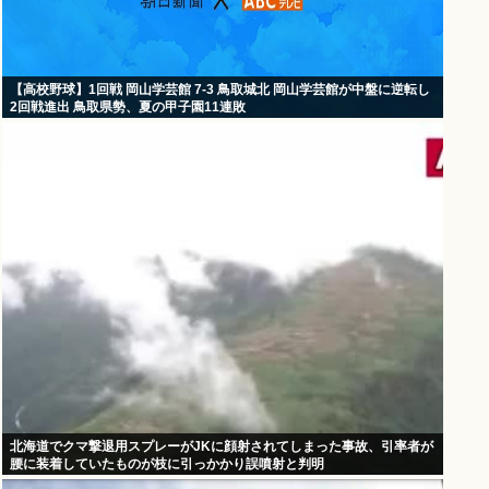
【高校野球】1回戦 岡山学芸館 7-3 鳥取城北 岡山学芸館が中盤に逆転し
2回戦進出 鳥取県勢、夏の甲子園11連敗
北海道でクマ撃退用スプレーがJKに顔射されてしまった事故、引率者が
腰に装着していたものが枝に引っかかり誤噴射と判明