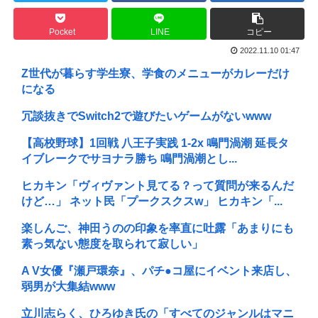
Pocket
LINE
コピー
2022.11.10 01:47
Z世代が暮らす学生寮、学食のメニューがカレーだけ
になる
冗談抜きでSwitch2で遊びたいゲームがないwww
【高校野球】1回戦 八王子実践 1-2x 鳴門渦潮 延長タ
イブレークでサヨナラ勝ち 鳴門渦潮とし...
ヒカキン「ヴィヴァント見てる？って質問が来るんだ
けど…」 ネット民「プークスクスw」 ヒカキン「...
楽しんご、神田うのの印象を率直に吐露「あまりにも
素っ気ない態度を取られて寂しい」
A V女優『瀬戸環奈』、パチ●コ屋にイベント来店し、
弱男が大集結www
立川志らく、ひろゆき氏の「すべてのジャンルはマニ