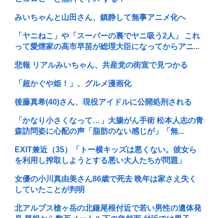
みいちゃんと山田さん、鎮静して無事アニメ化へ
「ヤニねこ」や「スーパーの裏でヤニ吸う2人」 これ
って愛煙家の高市早苗が総理大臣になってからアニ...
悲報 リアルみいちゃん、共産党の街宣で見つかる
「超かぐや姫！」、グルメ漫画化
後藤真希(40)さん、現役アイドルに公開処刑される
「かなり小さくなって…」大腸がん手術 松本人志の青
森訪問姿に心配の声「脂肪のない感じが」「無...
EXIT兼近（35）「トー横キッズは悪くない。彼女ら
を利用し搾取しようとする悪い大人たちが問題」
女優の小川真由美さん86歳で死去 晩年は家さえ失く
していたことが判明
北アルプス槍ヶ岳の北鎌尾根付近で若い男性の遺体発