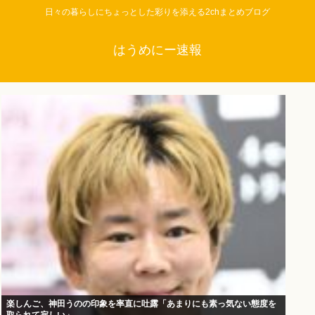
日々の暮らしにちょっとした彩りを添える2chまとめブログ
はうめにー速報
楽しんご、神田うのの印象を率直に吐露「あまりにも素っ気ない態度を