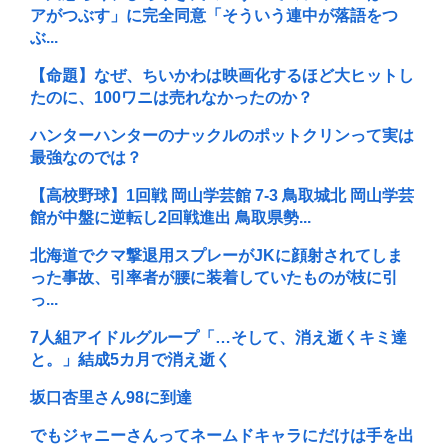
アがつぶす」に完全同意「そういう連中が落語をつ
ぶ...
【命題】なぜ、ちいかわは映画化するほど大ヒットし
たのに、100ワニは売れなかったのか？
ハンターハンターのナックルのポットクリンって実は
最強なのでは？
【高校野球】1回戦 岡山学芸館 7-3 鳥取城北 岡山学芸
館が中盤に逆転し2回戦進出 鳥取県勢...
北海道でクマ撃退用スプレーがJKに顔射されてしま
った事故、引率者が腰に装着していたものが枝に引
っ...
7人組アイドルグループ「…そして、消え逝くキミ達
と。」結成5カ月で消え逝く
坂口杏里さん98に到達
でもジャニーさんってネームドキャラにだけは手を出