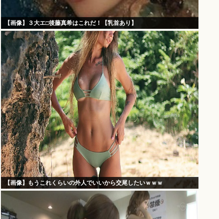
【画像】３大エ□後藤真希はこれだ！【乳首あり】
【画像】もうこれくらいの外人でいいから交尾したいｗｗｗ