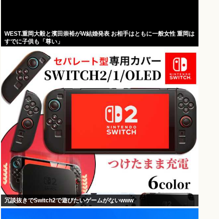
WEST.重岡大毅と濱田崇裕がW結婚発表 お相手はともに一般女性 重岡は
すでに子供も「尊い」
冗談抜きでSwitch2で遊びたいゲームがないwww