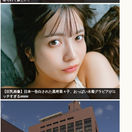
取られて寂しい」
【巨乳画像】日本一告白された黒嵜菜々子、おっぱい水着グラビアがエ
ッチすぎるwww