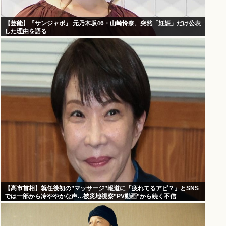
【芸能】『サンジャポ』 元乃木坂46・山崎怜奈、突然「妊娠」だけ公表
した理由を語る
【高市首相】就任後初の”マッサージ”報道に「疲れてるアピ？」とSNS
では一部から冷ややかな声…被災地視察”PV動画”から続く不信