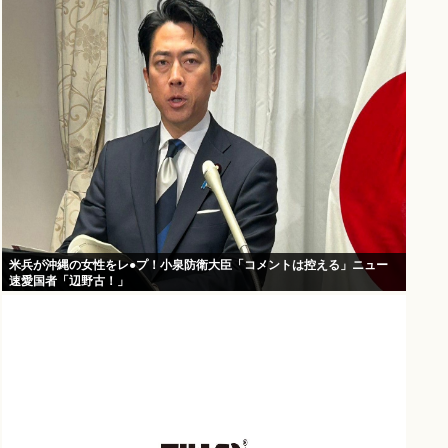
米兵が沖縄の女性をレ●プ！小泉防衛大臣「コメントは控える」ニュー
速愛国者「辺野古！」