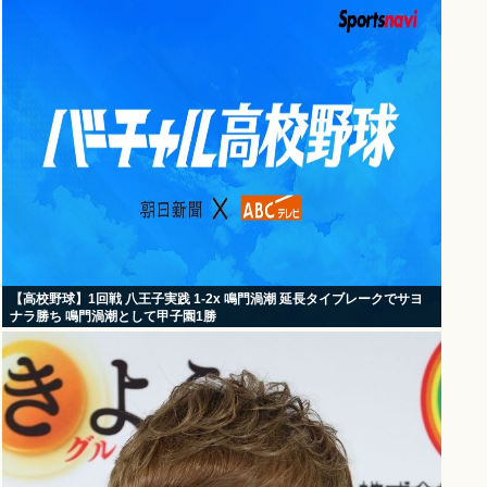
【高校野球】1回戦 八王子実践 1-2x 鳴門渦潮 延長タイブレークでサヨ
ナラ勝ち 鳴門渦潮として甲子園1勝