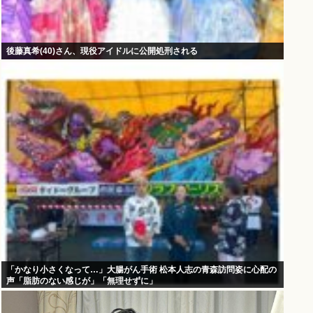
後藤真希(40)さん、現役アイドルに公開処刑される
「かなり小さくなって…」大腸がん手術 松本人志の青森訪問姿に心配の
声「脂肪のない感じが」「無理せずに」