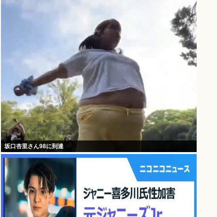
坂口杏里さん98に到達