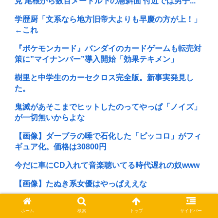
見 尾根から数百メートル下の急斜面 付近では男子...
学歴厨「文系なら地方旧帝大よりも早慶の方が上！」
←これ
『ポケモンカード』バンダイのカードゲームも転売対
策に”マイナンバー”導入開始「効果テキメン」
樹里と中学生のカーセクロス完全版。新事実発見し
た。
鬼滅があそこまでヒットしたのってやっぱ「ノイズ」
が一切無いからよな
【画像】ダーブラの唾で石化した「ピッコロ」がフィ
ギュア化。価格は30800円
今だに車にCD入れて音楽聴いてる時代遅れの奴www
【画像】たぬき系女優はやっぱええな
おにまいの二期ってやらないの?アニメも原作も、外
ホーム
検索
トップ
サイドバー
人からも人気あったのに…