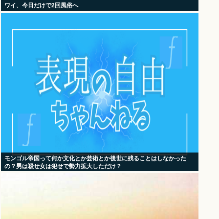
ワイ、今日だけで2回風俗へ
モンゴル帝国って何か文化とか芸術とか後世に残ることはしなかった
の？男は殺せ女は犯せで勢力拡大しただけ？