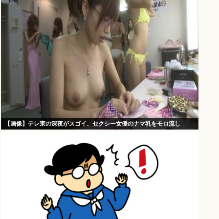
【画像】テレ東の深夜がスゴイ、セクシー女優のナマ乳をモロ流し