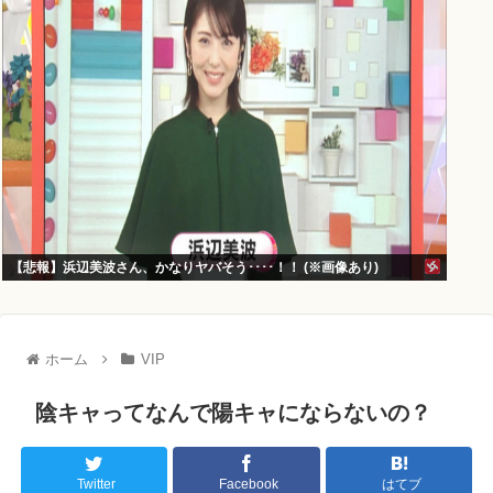
【悲報】浜辺美波さん、かなりヤバそう････！！ (※画像あり)
ホーム
VIP
陰キャってなんで陽キャにならないの？
Twitter
Facebook
はてブ