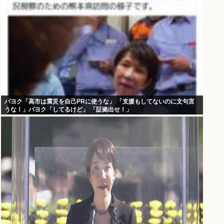
パヨク「高市は震災を自己PRに使うな」 「支援もしてないのに文句言
うな！」パヨク「してるけど」 「証拠出せ！」