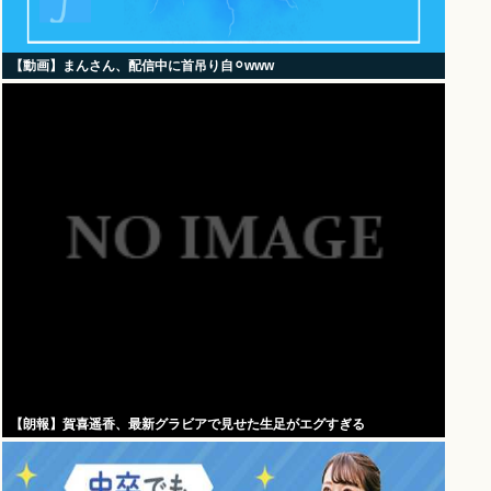
【動画】まんさん、配信中に首吊り自⚪︎www
【朗報】賀喜遥香、最新グラビアで見せた生足がエグすぎる