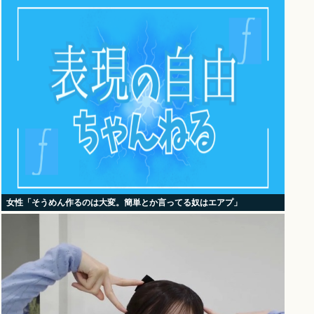
女性「そうめん作るのは大変。簡単とか言ってる奴はエアプ」