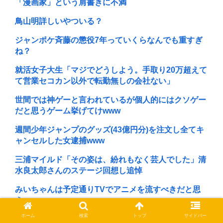
「漫画家」という肩書きに不満
鳥山明詳しいやついる？
ジャンポケ斉藤の懲役7年っていくらなんでも重すぎ
ね？
就活女子大生「マジでどうしよう。手取り20万超えて
て営業セコカン以外で転勤無しの会社ない」
世間では神ゲーと言われているが個人的にはクソゲー
だと思うゲーム挙げてけwww
週間少年ジャンプのグッズ(43億円分)を注文し全てキ
ャンセルした女逮捕www
三浦マイルド「その姿は、紛れもなく芸人でした」清
水良太郎さんのステージ回想し追悼
みいちゃんは予定通りTVでアニメを流すべきだと思
う
ホーム
検索
トップ
サイドバー
ワイの上司がカラオケでT-BOLANばっかり歌うんや