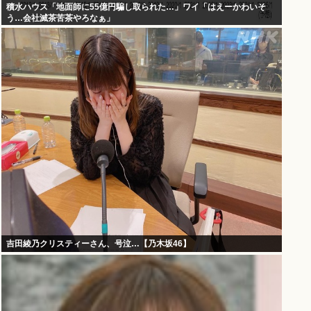
積水ハウス「地面師に55億円騙し取られた…」ワイ「はえーかわいそ
う…会社滅茶苦茶やろなぁ」
吉田綾乃クリスティーさん、号泣…【乃木坂46】