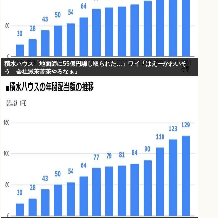
積水ハウス「地面師に55億円騙し取られた…」ワイ「はえーかわいそ
う…会社滅茶苦茶やろなぁ」