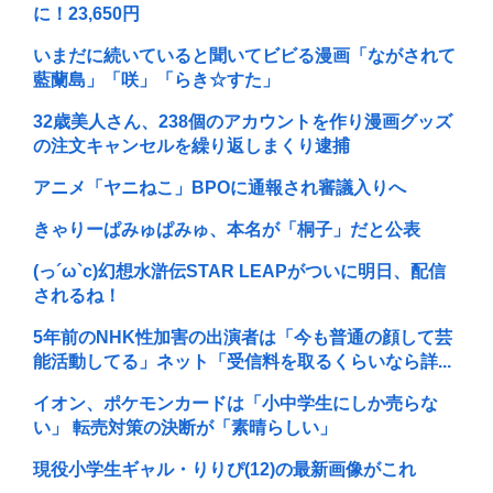
に！23,650円
いまだに続いていると聞いてビビる漫画「ながされて
藍蘭島」「咲」「らき☆すた」
32歳美人さん、238個のアカウントを作り漫画グッズ
の注文キャンセルを繰り返しまくり逮捕
アニメ「ヤニねこ」BPOに通報され審議入りへ
きゃりーぱみゅぱみゅ、本名が「桐子」だと公表
(っ´ω`c)幻想水滸伝STAR LEAPがついに明日、配信
されるね！
5年前のNHK性加害の出演者は「今も普通の顔して芸
能活動してる」ネット「受信料を取るくらいなら詳...
イオン、ポケモンカードは「小中学生にしか売らな
い」 転売対策の決断が「素晴らしい」
現役小学生ギャル・りりぴ(12)の最新画像がこれ