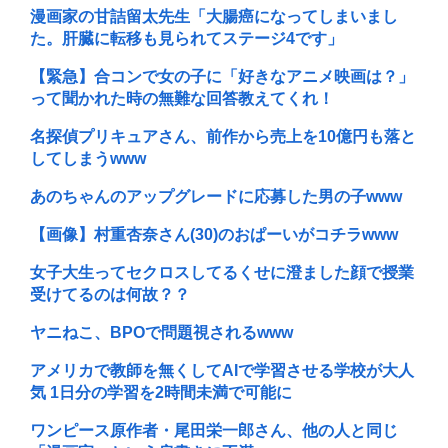
漫画家の甘詰留太先生「大腸癌になってしまいまし
た。肝臓に転移も見られてステージ4です」
【緊急】合コンで女の子に「好きなアニメ映画は？」
って聞かれた時の無難な回答教えてくれ！
名探偵プリキュアさん、前作から売上を10億円も落と
してしまうwww
あのちゃんのアップグレードに応募した男の子www
【画像】村重杏奈さん(30)のおぱーいがコチラwww
女子大生ってセクロスしてるくせに澄ました顔で授業
受けてるのは何故？？
ヤニねこ、BPOで問題視されるwww
アメリカで教師を無くしてAIで学習させる学校が大人
気 1日分の学習を2時間未満で可能に
ワンピース原作者・尾田栄一郎さん、他の人と同じ