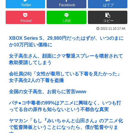
Twitter
Facebook
はてブ
Pocket
LINE
コピー
2022.11.10 17:44
XBOX Series S、29,980円だったはずが、いつのまに
か10万円近い価格に
女子高生さん、顔面にクマ撃退スプレーを噴射されて
救助要請してしまう
会社員(26)「女性が着用している下着を見たかった」
女子高生2人の下着を盗撮
全国の女子高生、お前らに苦言www
パチ●コ中毒者の99%はアニメに興味なく、いつも打
ってる台の原作も知らないという不都合な真実
ヤマカン「もし『みいちゃんと山田さん』のアニメ化
で監督降板ということになったら、僕が監督やりま