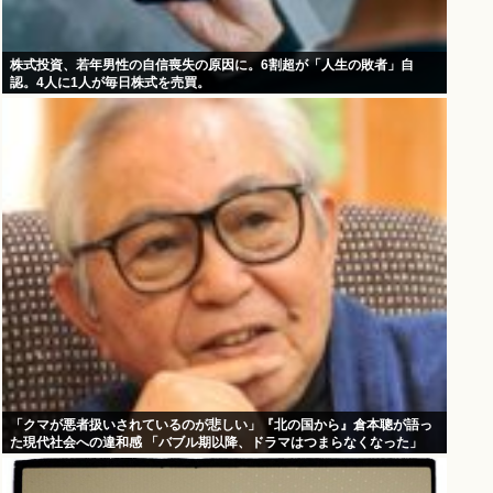
株式投資、若年男性の自信喪失の原因に。6割超が「人生の敗者」自
認。4人に1人が毎日株式を売買。
「クマが悪者扱いされているのが悲しい」『北の国から』倉本聰が語っ
た現代社会への違和感 「バブル期以降、ドラマはつまらなくなった」