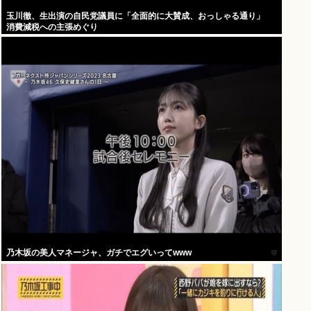
玉川徹、生出演の自民党議員に「全面的に大賛成、おっしゃる通り」
消費減税への主張めぐり
乃木坂の美人マネージャ、ガチでエグいってwww