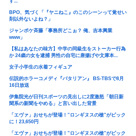
す...
BPO、気づく「『ヤニねこ』のこのシーンって覚せい
剤以外ないよね？」
ジャンポケ斉藤「事務所どこぉ？ 俺、吉本興業
www」
【私はあなたの味方】中学の同級生をストーカー行為
か 24歳の女を逮捕 男性の自宅に唐揚げや文庫本...
女子小学生の水着フィギュア
伝説的ホラーコメディ『バタリアン』 BS-TBSで8月
16日放送
伊集院光が日刊スポーツの見出しに2度激怒「朝日新
聞系の新聞をやめる」と言い出した背景
「エヴァ」おせちが登場！”ロンギヌスの槍”がピック
に！23,650円
「エヴァ」おせちが登場！”ロンギヌスの槍”がピック