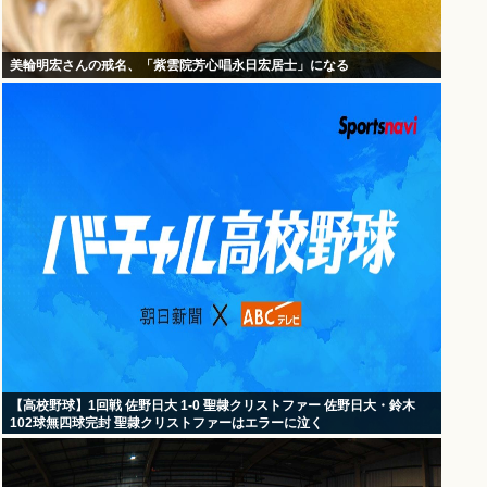
美輪明宏さんの戒名、「紫雲院芳心唱永日宏居士」になる
【高校野球】1回戦 佐野日大 1-0 聖隷クリストファー 佐野日大・鈴木
102球無四球完封 聖隷クリストファーはエラーに泣く