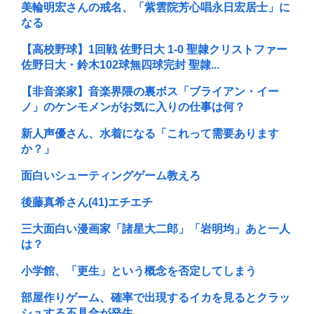
美輪明宏さんの戒名、「紫雲院芳心唱永日宏居士」に
なる
【高校野球】1回戦 佐野日大 1-0 聖隷クリストファー
佐野日大・鈴木102球無四球完封 聖隷...
【非音楽家】音楽界隈の裏ボス「ブライアン・イー
ノ」のケンモメンがお気に入りの仕事は何？
新人声優さん、水着になる「これって需要あります
か？」
面白いシューティングゲーム教えろ
後藤真希さん(41)エチエチ
三大面白い漫画家「諸星大二郎」「岩明均」あと一人
は？
小学館、「更生」という概念を否定してしまう
部屋作りゲーム、確率で出現するイカを見るとクラッ
シュする不具合が発生