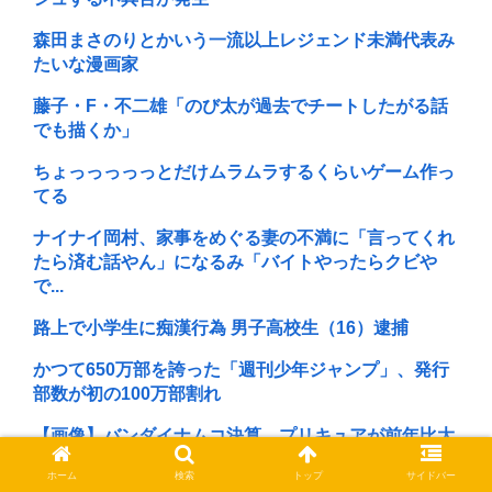
森田まさのりとかいう一流以上レジェンド未満代表み
たいな漫画家
藤子・F・不二雄「のび太が過去でチートしたがる話
でも描くか」
ちょっっっっっとだけムラムラするくらいゲーム作っ
てる
ナイナイ岡村、家事をめぐる妻の不満に「言ってくれ
たら済む話やん」になるみ「バイトやったらクビや
で...
路上で小学生に痴漢行為 男子高校生（16）逮捕
かつて650万部を誇った「週刊少年ジャンプ」、発行
部数が初の100万部割れ
【画像】バンダイナムコ決算、プリキュアが前年比大
幅減少。クッソオワコンで草
ホーム
検索
トップ
サイドバー