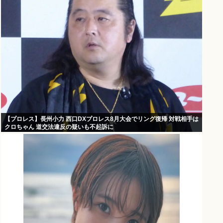
【プロレス】長州小力 西口DXプロレス8月大会でリング復帰 対戦相手は
クロちゃん 道交法違反の疑いも不起訴に