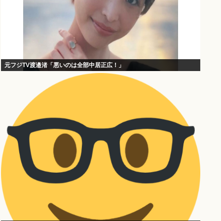
元フジTV渡邉渚「悪いのは全部中居正広！」