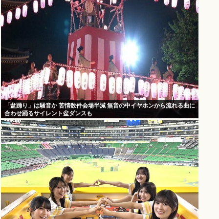
「盆踊り」は騒音か 苦情数件会場半減 無音の中イヤホンから流れる曲に
合わせ踊るサイレント盆ダンスも