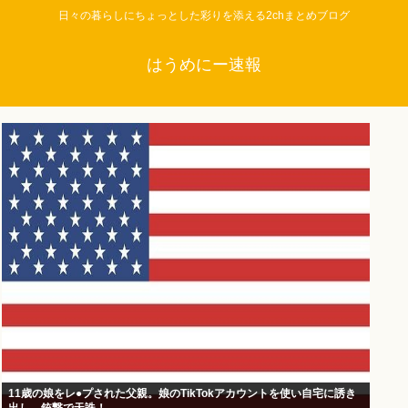
日々の暮らしにちょっとした彩りを添える2chまとめブログ
はうめにー速報
11歳の娘をレ●プされた父親。娘のTikTokアカウントを使い自宅に誘き