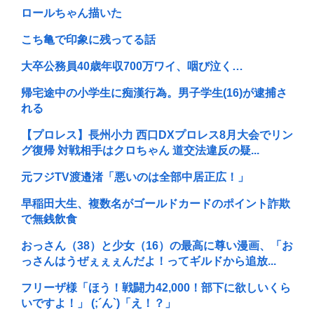
ロールちゃん描いた
こち亀で印象に残ってる話
大卒公務員40歳年収700万ワイ、咽び泣く…
帰宅途中の小学生に痴漢行為。男子学生(16)が逮捕さ
れる
【プロレス】長州小力 西口DXプロレス8月大会でリン
グ復帰 対戦相手はクロちゃん 道交法違反の疑...
元フジTV渡邉渚「悪いのは全部中居正広！」
早稲田大生、複数名がゴールドカードのポイント詐欺
で無銭飲食
おっさん（38）と少女（16）の最高に尊い漫画、「お
っさんはうぜぇぇぇんだよ！ってギルドから追放...
フリーザ様「ほう！戦闘力42,000！部下に欲しいくら
いですよ！」 (;´ん`)「え！？」