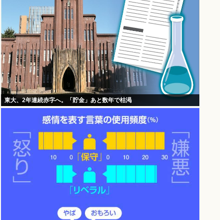
東大、2年連続赤字へ。「貯金」あと数年で枯渇