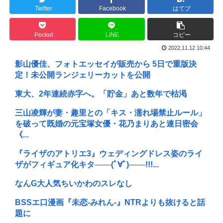
Twitter
Facebook
はてブ
Pocket
LINE
コピー
2022.11.12 10:44
影山優佳、フォトエッセイが販売から 5日で重版決
定！未公開ランジェリーカットを公開
東大、2年連続赤字へ。「貯金」あと数年で枯渇
三山凌輝が妻・趣里との「キス・濡れ場禁止ルール」
を破って既婚の元宝塚女優・花乃まりあと連日密会
《...
『ライザのアトリエ3』ウェディングドレス姿のライ
ザがフィギュア化キタ───(ﾟ∀ﾟ)───!!!...
なんG大人気ちいかわのスレなし
BSSエ口漫画『未恋-みれん-』NTRよりも抜けると話
題に