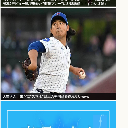
開幕Jデビュー戦で魅せた”衝撃プレー”にSNS騒然！「すごい才能」
人類さん、未だに"スマホ"以上の発明品を作れないwww