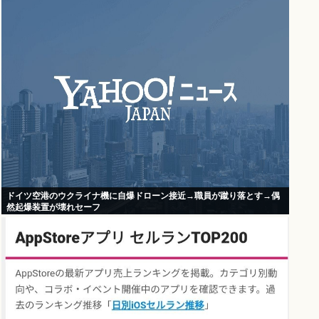
ドイツ空港のウクライナ機に自爆ドローン接近→職員が蹴り落とす→偶
然起爆装置が壊れセーフ