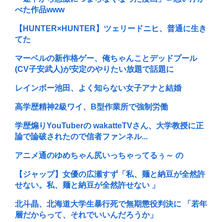
べた作品www
【HUNTER×HUNTER】ツェリードニヒ、普通に生き
てた
マーベルの新作格ゲー、俺ちゃんことデッドプール
(CV子安武人)が安定のやりたい放題で話題に
レインボー池田、よく知らない女子アナと結婚
高学歴精神2級ワイ、B型作業所で強制労働
学歴煽りYouTuberの wakatteTVさん、大学教授に正
論で論破されたので信者ファンネル...
アニメ通のゆめちゃん尻いっちゃってるぅ～ の
【ジャップ】女優の広瀬すず「私、麺と納豆が全然許
せない。私、麺と納豆が全然許せない 」
北斗晶、北海道大学生暴行死で無期懲役判決に 「若年
層だからって、それでいいんだろうか」