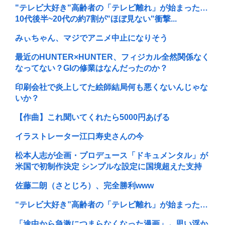
"テレビ大好き"高齢者の「テレビ離れ」が始まった…
10代後半~20代の約7割が"ほぼ見ない"衝撃...
みぃちゃん、マジでアニメ中止になりそう
最近のHUNTER×HUNTER、フィジカル全然関係なく
なってない？GIの修業はなんだったのか？
印刷会社で炎上してた絵師結局何も悪くないんじゃな
いか？
【作曲】これ聞いてくれたら5000円あげる
イラストレーター江口寿史さんの今
松本人志が企画・プロデュース「ドキュメンタル」が
米国で初制作決定 シンプルな設定に国境超えた支持
佐藤二朗（さとじろ）、完全勝利www
“テレビ大好き”高齢者の「テレビ離れ」が始まった…
「途中から急激につまらなくなった漫画」←思い浮か