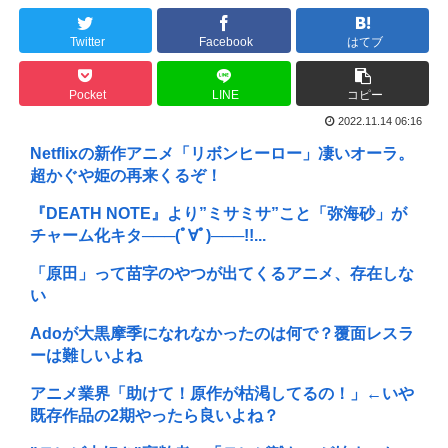
Twitter
Facebook
はてブ
Pocket
LINE
コピー
2022.11.14 06:16
Netflixの新作アニメ「リボンヒーロー」凄いオーラ。
超かぐや姫の再来くるぞ！
『DEATH NOTE』より”ミサミサ”こと「弥海砂」が
チャーム化キタ───(ﾟ∀ﾟ)───!!...
「原田」って苗字のやつが出てくるアニメ、存在しな
い
Adoが大黒摩季になれなかったのは何で？覆面レスラ
ーは難しいよね
アニメ業界「助けて！原作が枯渇してるの！」←いや
既存作品の2期やったら良いよね？