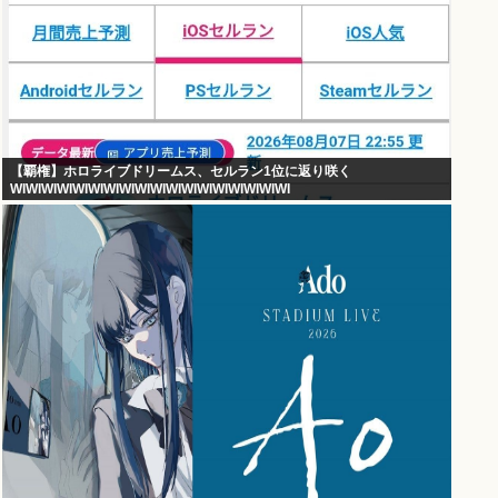
【覇権】ホロライブドリームス、セルラン1位に返り咲く
WIWIWIWIWIWIWIWIWIWIWIWIWIWIWIWIWIWI