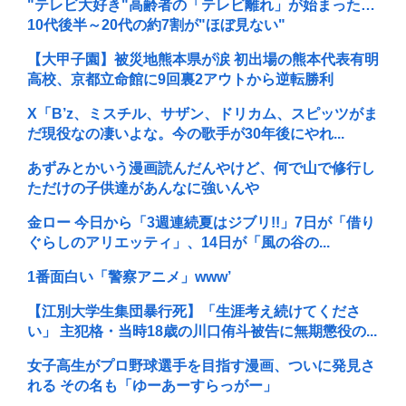
"テレビ大好き"高齢者の「テレビ離れ」が始まった…
10代後半～20代の約7割が"ほぼ見ない"
【大甲子園】被災地熊本県が涙 初出場の熊本代表有明
高校、京都立命館に9回裏2アウトから逆転勝利
X「B’z、ミスチル、サザン、ドリカム、スピッツがま
だ現役なの凄いよな。今の歌手が30年後にやれ...
あずみとかいう漫画読んだんやけど、何で山で修行し
ただけの子供達があんなに強いんや
金ロー 今日から「3週連続夏はジブリ!!」7日が「借り
ぐらしのアリエッティ」、14日が「風の谷の...
1番面白い「警察アニメ」www’
【江別大学生集団暴行死】「生涯考え続けてくださ
い」 主犯格・当時18歳の川口侑斗被告に無期懲役の...
女子高生がプロ野球選手を目指す漫画、ついに発見さ
れる その名も「ゆーあーすらっがー」