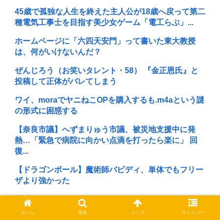
45歳で孤独な人生を終えた主人公が18歳へ戻って第二
種電気工事士を目指す美少女ゲーム「電工らぶ」...
ホームページに「六四天安門」って書いた東大教授
は、何がいけないんだ？
ぜんじろう（お笑いタレント・58） 『金正恩氏』と
投稿して正体がバレてしまう
ワイ、moraでヤニねこOPを購入するも.m4aという謎
の形式に困惑する
【奈良市議】へずまりゅう市議、被災地支援中に発
熱…「緊急で病院に向かい点滴を打ったら楽に」 回
復...
【ドラゴンボール】魔術師バビディ、単体でもフリー
ザより強かった
最近のJKってマジですぐヤレるな。頭おかしいんじ
ゃないの
ホーム
検索
トップ
サイドバー