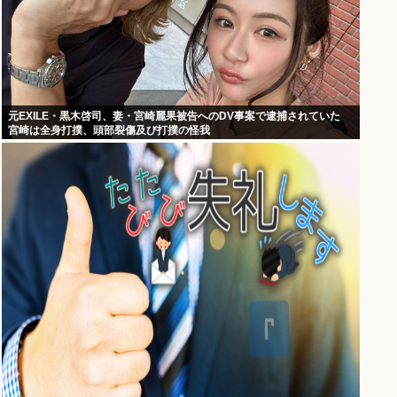
元EXILE・黒木啓司、妻・宮崎麗果被告へのDV事案で逮捕されていた
宮崎は全身打撲、頭部裂傷及び打撲の怪我