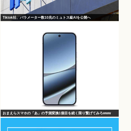
Tiktok社、パラメーター数10兆のミュトス級AIを公開へ
おまえらスマホの「あ」の予測変換1個目を続く限り繋げてみろwww