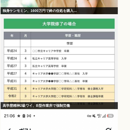
独身ケンモミン、1600万円で終の住処を購入…
高学歴精神2級ワイ、B型作業所で強制労働