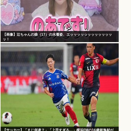
【画像】辻ちゃんの娘（17）の水着姿、エッッッッッッッッッッッッ
ッ！
【サッカー】「まじ何者？」「上手すぎる…」横浜FMの16歳超逸材が