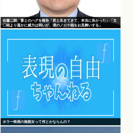
佐藤二朗、妻とのハグを報告「君と生きてきて、本当に良かった」「文
〇砲より遥かに威力は弱いが、僕のノロケ砲をお見舞いする」
ホラー映画の無能女って何とかならんの？