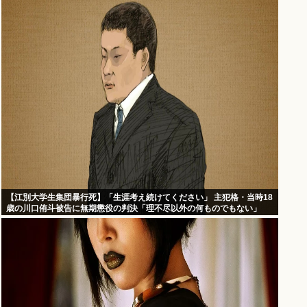
【江別大学生集団暴行死】「生涯考え続けてください」 主犯格・当時18
歳の川口侑斗被告に無期懲役の判決「理不尽以外の何ものでもない」