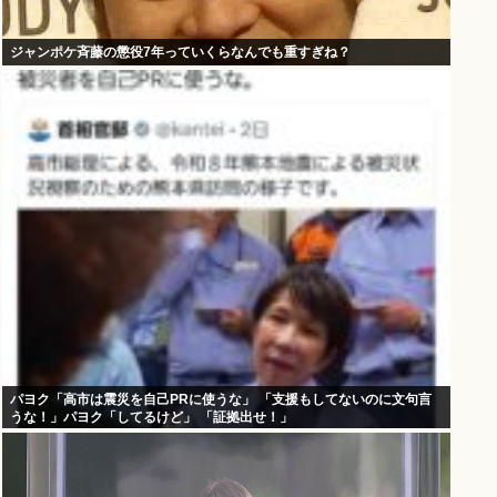
ジャンポケ斉藤の懲役7年っていくらなんでも重すぎね？
パヨク「高市は震災を自己PRに使うな」 「支援もしてないのに文句言
うな！」パヨク「してるけど」 「証拠出せ！」