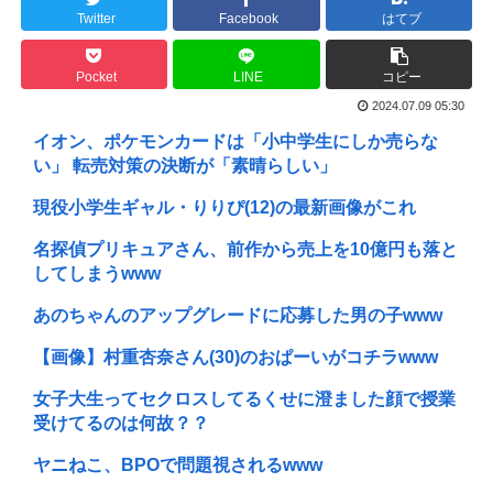
Twitter
Facebook
はてブ
Pocket
LINE
コピー
2024.07.09 05:30
イオン、ポケモンカードは「小中学生にしか売らな
い」 転売対策の決断が「素晴らしい」
現役小学生ギャル・りりぴ(12)の最新画像がこれ
名探偵プリキュアさん、前作から売上を10億円も落と
してしまうwww
あのちゃんのアップグレードに応募した男の子www
【画像】村重杏奈さん(30)のおぱーいがコチラwww
女子大生ってセクロスしてるくせに澄ました顔で授業
受けてるのは何故？？
ヤニねこ、BPOで問題視されるwww