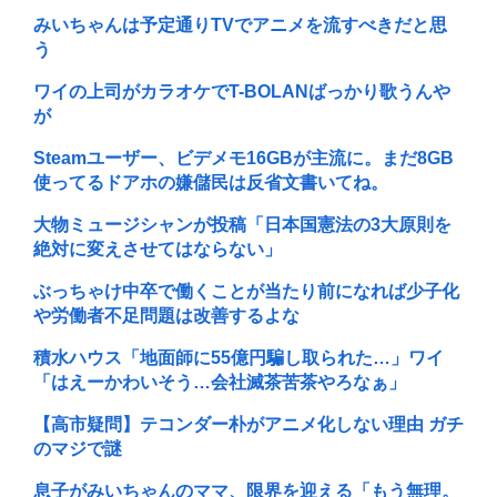
みいちゃんは予定通りTVでアニメを流すべきだと思
う
ワイの上司がカラオケでT-BOLANばっかり歌うんや
が
Steamユーザー、ビデメモ16GBが主流に。まだ8GB
使ってるドアホの嫌儲民は反省文書いてね。
大物ミュージシャンが投稿「日本国憲法の3大原則を
絶対に変えさせてはならない」
ぶっちゃけ中卒で働くことが当たり前になれば少子化
や労働者不足問題は改善するよな
積水ハウス「地面師に55億円騙し取られた…」ワイ
「はえーかわいそう…会社滅茶苦茶やろなぁ」
【高市疑問】テコンダー朴がアニメ化しない理由 ガチ
のマジで謎
息子がみいちゃんのママ、限界を迎える「もう無理。