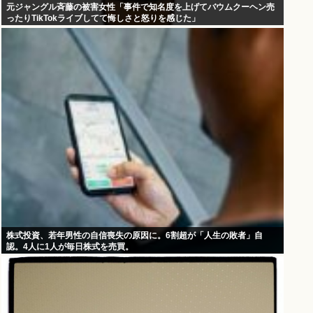
元ジャングル斉藤の被害女性「事件で知名度を上げてバウムクーヘン売
ったりTikTokライブしてて悔しさと怒りを感じた」
株式投資、若年男性の自信喪失の原因に。6割超が「人生の敗者」自
認。4人に1人が毎日株式を売買。