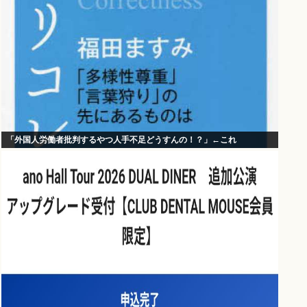
「外国人労働者批判するやつ人手不足どうすんの！？」←これ