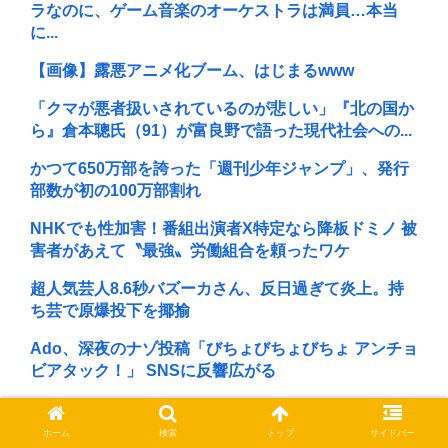
ラなのに、ゲーム音楽のオーケストラは満員…本当
に...
【画像】露悪アニメ化ブーム、はじまるwww
「クマが悪者扱いされているのが悲しい」『北の国か
ら』倉本聰氏（91）が富良野で語った現代社会への...
かつて650万部を誇った「週刊少年ジャンプ」、発行
部数が初の100万部割れ
NHKでも性加害！番組出演者X特定なら降板ドミノ 被
害者があえて〝最強〟労働組合を頼ったワケ
超人気芸人8.6秒バズーカさん、反日過ぎて炎上。持
ち芸で原爆投下を揶揄
Ado、深夜のナゾ投稿「びちょびちょびちょ アンチョ
ビアタック！」 SNSに反響広がる
かつて650万部を誇った『週刊少年ジャンプ』 発行部
数が初の100万部割れ… 国内の紙雑誌で「1...
ホーム
検索
トップ
サイドバー