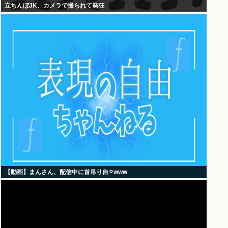
立ちんぼJK、カメラで撮られて発狂
【動画】まんさん、配信中に首吊り自⚪︎www