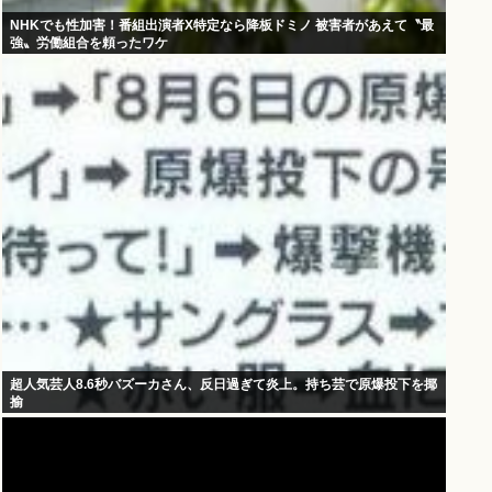
NHKでも性加害！番組出演者X特定なら降板ドミノ 被害者があえて〝最
強〟労働組合を頼ったワケ
超人気芸人8.6秒バズーカさん、反日過ぎて炎上。持ち芸で原爆投下を揶
揄