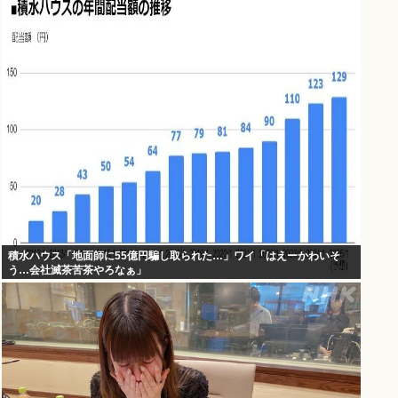
積水ハウス「地面師に55億円騙し取られた…」ワイ「はえーかわいそ
う…会社滅茶苦茶やろなぁ」