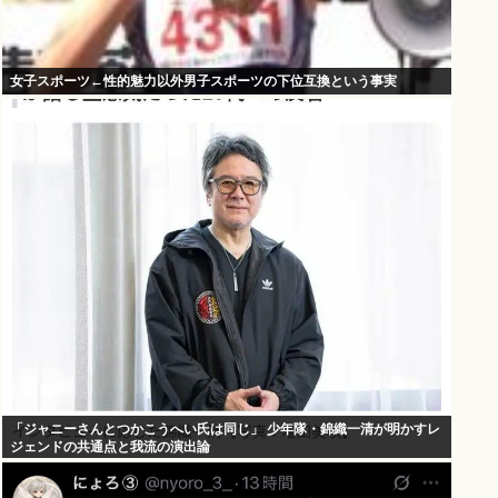
女子スポーツ←性的魅力以外男子スポーツの下位互換という事実
「ジャニーさんとつかこうへい氏は同じ」 少年隊・錦織一清が明かすレ
ジェンドの共通点と我流の演出論