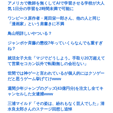
アメリカで教師を無くしてAIで学習させる学校が大人
気 1日分の学習を2時間未満で可能に
ワンピース原作者・尾田栄一郎さん、他の人と同じ
「漫画家」という肩書きに不満
鳥山明詳しいやついる？
ジャンポケ斉藤の懲役7年っていくらなんでも重すぎ
ね？
就活女子大生「マジでどうしよう。手取り20万超えて
て営業セコカン以外で転勤無しの会社ない」
世間では神ゲーと言われているが個人的にはクソゲー
だと思うゲーム挙げてけwww
週間少年ジャンプのグッズ(43億円分)を注文し全てキ
ャンセルした女逮捕www
三浦マイルド「その姿は、紛れもなく芸人でした」清
水良太郎さんのステージ回想し追悼