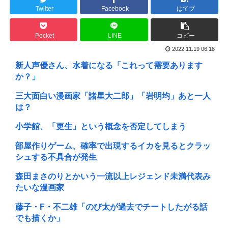
Twitter
Facebook
はてブ
Pocket
LINE
コピー
2022.11.19 06:18
新人声優さん、水着になる「これって需要あります
か？」
三大面白い漫画家「諸星大二郎」「岩明均」あと一人
は？
小学館、「更生」という概念を否定してしまう
部屋作りゲーム、確率で出現するイカを見るとクラッ
シュする不具合が発生
森田まさのりとかいう一流以上レジェンド未満代表み
たいな漫画家
藤子・F・不二雄「のび太が過去でチートしたがる話
でも描くか」