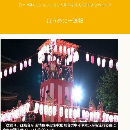
日々の暮らしにちょっとした彩りを添える2chまとめブログ
はうめにー速報
「盆踊り」は騒音か 苦情数件会場半減 無音の中イヤホンから流れる曲に