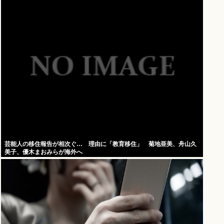
芸能人の移住報告が相次ぐ… 理由に「教育移住」 菊地亜美、舟山久
美子、優木まおみらが海外へ