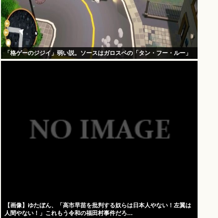
「格ゲーのジジイ」弱い説。ソースはガロスペの「タン・フー・ルー」
【画像】ゆたぼん、「高市早苗を批判する奴らは日本人やない！左翼は
人間やない！」これもう令和の福田村事件だろ…