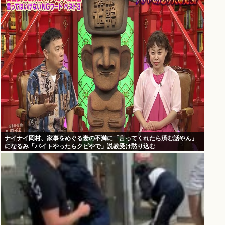
ナイナイ岡村、家事をめぐる妻の不満に「言ってくれたら済む話やん」
になるみ「バイトやったらクビやで」説教受け黙り込む