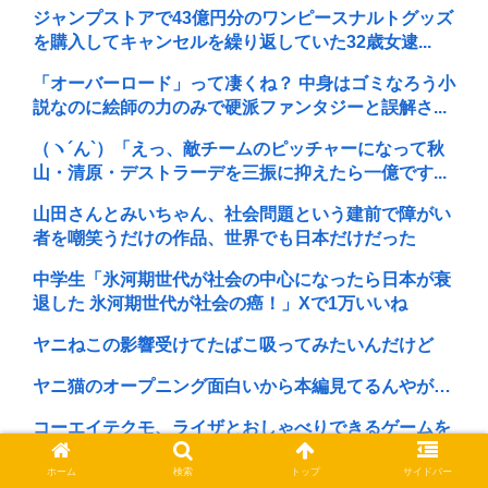
ジャンプストアで43億円分のワンピースナルトグッズ
を購入してキャンセルを繰り返していた32歳女逮...
「オーバーロード」って凄くね？ 中身はゴミなろう小
説なのに絵師の力のみで硬派ファンタジーと誤解さ...
（ヽ´ん`）「えっ、敵チームのピッチャーになって秋
山・清原・デストラーデを三振に抑えたら一億です...
山田さんとみいちゃん、社会問題という建前で障がい
者を嘲笑うだけの作品、世界でも日本だけだった
中学生「氷河期世代が社会の中心になったら日本が衰
退した 氷河期世代が社会の癌！」Xで1万いいね
ヤニねこの影響受けてたばこ吸ってみたいんだけど
ヤニ猫のオープニング面白いから本編見てるんやが…
コーエイテクモ、ライザとおしゃべりできるゲームを
発売。ムチムチムワァ
ホーム
検索
トップ
サイドバー