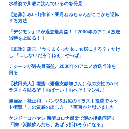
水着姿で川底に沈んでいるのを発見
【急募】みい山作者・亜月ねねちゃんがここから逆転
する方法
『デジモン』IPが過去最高益！！2000年のアニメ放送
当時を上回る！！
【正論】談志 「ヤりまくった女…女房にする？」たけ
し 「…しないだろうねぇ、やっぱ」
デジモンが過去最高益。2000年のアニメ放送当時を上
回る
【秋田美人】壇蜜（齋藤支靜加さん）似の女性のAIイ
ラストを貼るぞ！おぱーい！おへそ！マン毛！
漫画家・桂正和、パンツ&お尻のイラスト投稿でネッ
ト衝撃「この質感の出し方」「実写かと思いました
ケンドーコバヤシ 新型コロナ感染で謎の後遺症続く
「強い炭酸飲んだら、あばら折れそうになる」