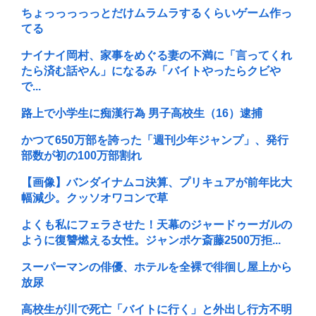
ちょっっっっっとだけムラムラするくらいゲーム作っ
てる
ナイナイ岡村、家事をめぐる妻の不満に「言ってくれ
たら済む話やん」になるみ「バイトやったらクビや
で...
路上で小学生に痴漢行為 男子高校生（16）逮捕
かつて650万部を誇った「週刊少年ジャンプ」、発行
部数が初の100万部割れ
【画像】バンダイナムコ決算、プリキュアが前年比大
幅減少。クッソオワコンで草
よくも私にフェラさせた！天幕のジャードゥーガルの
ように復讐燃える女性。ジャンポケ斎藤2500万拒...
スーパーマンの俳優、ホテルを全裸で徘徊し屋上から
放尿
高校生が川で死亡「バイトに行く」と外出し行方不明