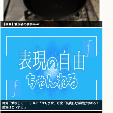
【画像】愛国者の食事www
野党「減税しろ！！」高市「やります」野党「無責任な減税はやめろ！
財源はどうする 」