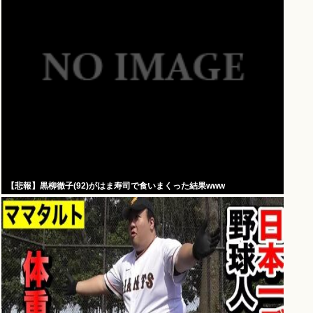
【悲報】黒柳徹子(92)がはま寿司で食いまくった結果www