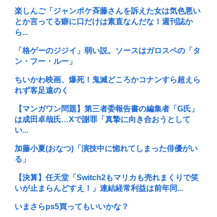
楽しんご「ジャンポケ斉藤さんを訴えた女は気色悪い
とか言ってる癖に口だけは素直なんだな！週刊誌か
ら...
「格ゲーのジジイ」弱い説。ソースはガロスペの「タ
ン・フー・ルー」
ちいかわ映画、爆死！鬼滅どころかコナンすら超えら
れず客足遠のく
【マンガワン問題】第三者委報告書の編集者「G氏」
は成田卓哉氏…Xで謝罪「真摯に向き合おうとして
い...
加藤小夏(おなつ)「演技中に惚れてしまった俳優がい
る」
【決算】任天堂「Switch2もマリカも売れまくりで笑
いが止まらんどすえ！」連結経常利益は前年同...
いまさらps5買ってもいいかな？