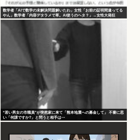
数学者「AIで数学の未解決問題解いたわ」女性「お前の証明間違ってる
やん」数学者「内容デタラメで草。AI使うのヘタ？」→女性大発狂
“若い男女の市職員”が突然家に来て「熊本地震への募金して」 不審に思
い「何課ですか?」と問うと相手は⋯