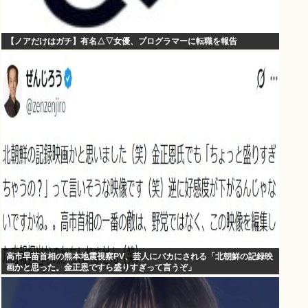
【ノアだけはガチ】有名△▽女優、プログラマーに転職を報告
高市早苗首相の熊本地震視察PV、芸人にバカにされる「北朝鮮の記録映
画かと思った。金正恩ですら盛りすぎって言うぞ」