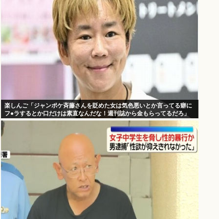
楽しんご「ジャンポケ斉藤さんを貶めた女は気色悪いとか言ってる癖に
フ●ラするとか口だけは素直なんだな！週刊誌から金もらってるだろ」