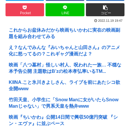
Pocket
LINE
コピー
2022.11.19 19:47
これからお盆休みだから映画ちいかわに実在の映画副
題を組み合わせてみる
え？なんでみんな『みいちゃんと山田さん』のアニメ
化に怒ってるの？これギャグ漫画だよ？
映画「八つ墓村」怪しい村人、呪われた一族… 不穏な
本予告公開 主題歌はB’zの松本孝弘率いるTM...
KIINA.こと氷川きよしさん、ライブを前にあたシコ欲
全開www
竹田天皇、小学生に「Snow Manに女がいたらSnow
Manじゃない」で男系天皇を熱弁www
映画『ちいかわ』公開14日間で興収50億円突破 『シ
ン・エヴァ』に並ぶペース