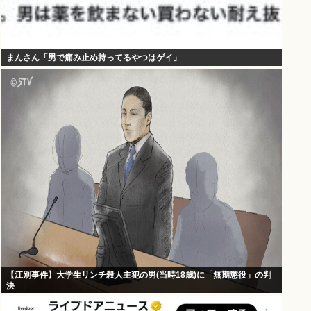
まんさん「男で痛み止め持ってるやつはゲイ」
【江別事件】大学生リンチ殺人主犯の男(当時18歳)に「無期懲役」の判
決