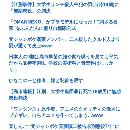
【江別事件】大学生リンチ殺人主犯の男(当時18歳)に
「無期懲役」の判決
「OMANNEKO」がプラモデルになった！”刺さる要
素”をふんだんに盛り自衛隊公式
元ジャンポケ斎藤メンバー、二人殺したクルド人より
罰が重くて炎上www
日本人の9割は高市早苗の顔や変な喋りを見ても平気
だから支持率9割。学校の美術科と音楽科はしっか
り...
ひなこのーと作者、顔と乳首を晒す
【高市速報】江別、大学生集団暴行死で19歳男に無期
懲役判決
「ワンダンス」原作者、アニメのクオリティの低さに
ブチギレ、自らアニメを作ってしまう…www
楽しんご “元ジャンポケ斉藤慎二被告求刑懲役7年”に