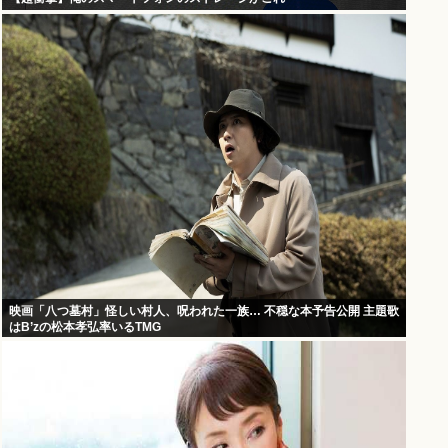
映画「八つ墓村」怪しい村人、呪われた一族… 不穏な本予告公開 主題歌
はB’zの松本孝弘率いるTMG