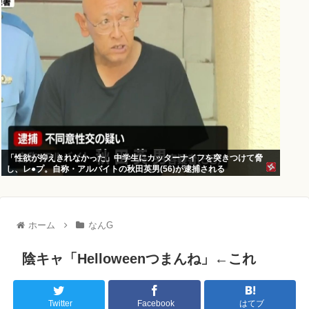
「性欲が抑えきれなかった」中学生にカッターナイフを突きつけて脅
し、レ●プ。自称・アルバイトの秋田英男(56)が逮捕される
ホーム
なんG
陰キャ「Helloweenつまんね」←これ
Twitter
Facebook
はてブ