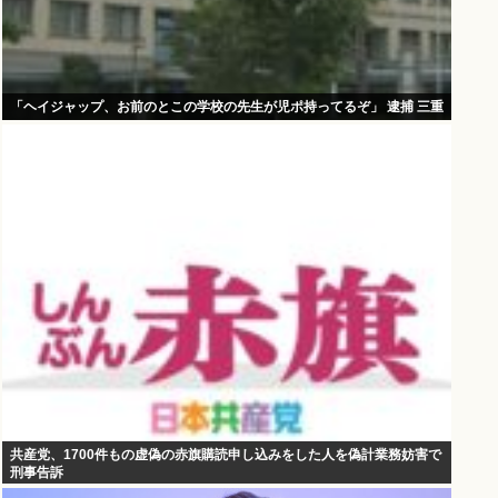
「ヘイジャップ、お前のとこの学校の先生が児ポ持ってるぞ」 逮捕 三重
共産党、1700件もの虚偽の赤旗購読申し込みをした人を偽計業務妨害で
刑事告訴