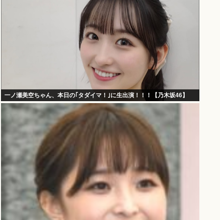
一ノ瀬美空ちゃん、本日の｢タダイマ！｣に生出演！！！【乃木坂46】