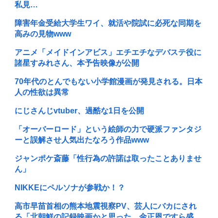
私見…
障害年金受給大学生ワイ、就活や院試に必死な同期を
高みの見物www
アニメ「メイドインアビス」エチエチなデバステ役に
諸星すみれさん、本予告映像が公開
70年代のとんでもない小学館漫画が発見される。日本
人の性欲は異常
にじさんじvtuber、過酷な1日を公開
「オーバーロード」という絵師の力で硬派ファンタジ
ーと誤解させ人気出たなろう作品www
ジャンポケ斎藤「性行為の許諾は取ったことありませ
ん」
NIKKEにペルソナが参戦か！？
高市早苗首相の熊本地震視察PV、芸人にバカにされ
る「北朝鮮の記録映画かと思った。金正恩ですら盛