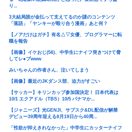
り...
3大結局誰が金払って支えてるのか謎のコンテンツ
「落語」「ヤンキーが殴り合う漫画」あと何？
【ノアだけはガチ】有名△▽女優、プログラマーに転
職を報告
【画像】イケおじ(56)、中学生にナイフ突きつけて脅
してレ●プwww
みいちゃんの作者さん、泣いてしまう
【画像】最近のJKダンス部、迫力がすごい
【サッカー】キリンカップ参加国決定！ 日本代表は
10/1 エクアドル（TBS）10/5 パナマか...
【ジャニーズ】光GENJI、サブスク&DL配信が解禁
デビュー39周年迎える8月19日から40周...
「性欲が抑えきれなかった」中学生にカッターナイフ