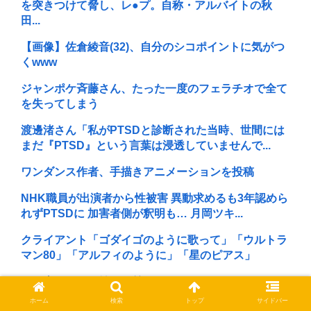
を突きつけて脅し、レ●プ。自称・アルバイトの秋
田...
【画像】佐倉綾音(32)、自分のシコポイントに気がつ
くwww
ジャンポケ斉藤さん、たった一度のフェラチオで全て
を失ってしまう
渡邊渚さん「私がPTSDと診断された当時、世間には
まだ『PTSD』という言葉は浸透していませんで...
ワンダンス作者、手描きアニメーションを投稿
NHK職員が出演者から性被害 異動求めるも3年認めら
れずPTSDに 加害者側が釈明も… 月岡ツキ...
クライアント「ゴダイゴのように歌って」「ウルトラ
マン80」「アルフィのように」「星のピアス」
みい山アニメ、始まる前からBPOにチクられる。
「来年の話でワロタ」
ホーム
検索
トップ
サイドバー