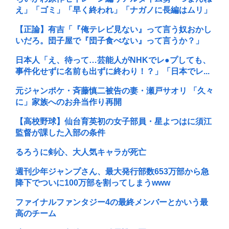
え」「ゴミ」「早く終われ」「ナガノに長編はムリ」
【正論】有吉「『俺テレビ見ない』って言う奴おかし
いだろ。団子屋で『団子食べない』って言うか？」
日本人「え、待って…芸能人がNHKでレ●プしても、
事件化せずに名前も出ずに終わり！？」「日本でレ...
元ジャンポケ・斉藤慎二被告の妻・瀬戸サオリ 「久々
に」家族へのお弁当作り再開
【高校野球】仙台育英初の女子部員・星よつはに須江
監督が課した入部の条件
るろうに剣心、大人気キャラが死亡
週刊少年ジャンプさん、最大発行部数653万部から急
降下でついに100万部を割ってしまうwww
ファイナルファンタジー4の最終メンバーとかいう最
高のチーム