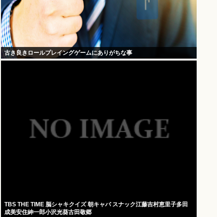
古き良きロールプレイングゲームにありがちな事
TBS THE TIME 脳シャキクイズ 朝キャバ スナック江藤吉村恵里子多田
成美安住紳一郎小沢光葵古田敬郷