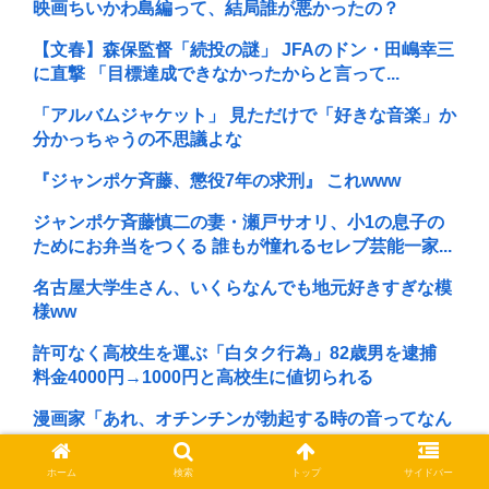
映画ちいかわ島編って、結局誰が悪かったの？
【文春】森保監督「続投の謎」 JFAのドン・田嶋幸三
に直撃 「目標達成できなかったからと言って...
「アルバムジャケット」 見ただけで「好きな音楽」か
分かっちゃうの不思議よな
『ジャンポケ斉藤、懲役7年の求刑』 これwww
ジャンポケ斉藤慎二の妻・瀬戸サオリ、小1の息子の
ためにお弁当をつくる 誰もが憧れるセレブ芸能一家...
名古屋大学生さん、いくらなんでも地元好きすぎな模
様ww
許可なく高校生を運ぶ「白タク行為」82歳男を逮捕
料金4000円→1000円と高校生に値切られる
漫画家「あれ、オチンチンが勃起する時の音ってなん
だったっけ？」
ホーム
検索
トップ
サイドバー
「Zガンダム」に抱いてた違和感は、頭がおかしいヤ