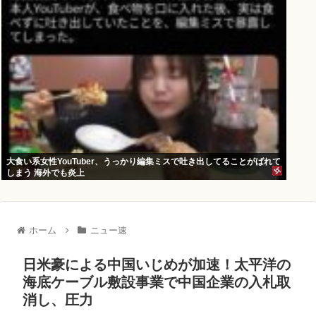
大食い系女性YouTuber、うっかり編集ミスで吐き出してることがばれて
しまう 海外でも炎上
ホーム
ニュー速
日米豪による中国いじめが加速！太平洋の
海底ケーブル敷設事業で中国企業の入札取
消し、圧力