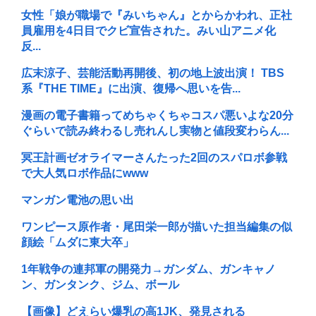
女性「娘が職場で『みいちゃん』とからかわれ、正社
員雇用を4日目でクビ宣告された。みい山アニメ化
反...
広末涼子、芸能活動再開後、初の地上波出演！ TBS
系『THE TIME』に出演、復帰へ思いを告...
漫画の電子書籍ってめちゃくちゃコスパ悪いよな20分
ぐらいで読み終わるし売れんし実物と値段変わらん...
冥王計画ゼオライマーさんたった2回のスパロボ参戦
で大人気ロボ作品にwww
マンガン電池の思い出
ワンピース原作者・尾田栄一郎が描いた担当編集の似
顔絵「ムダに東大卒」
1年戦争の連邦軍の開発力→ガンダム、ガンキャノ
ン、ガンタンク、ジム、ボール
【画像】どえらい爆乳の高1JK、発見される