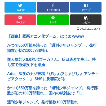
Twitter
Facebook
はてブ
Pocket
LINE
コピー
2022.11.21 13:48
【画像】露悪アニメ化ブーム、はじまるwww
かつて650万部を誇った「週刊少年ジャンプ」、発行
部数が初の100万部割れ
超人気芸人8.6秒バズーカさん、反日過ぎて炎上。持
ち芸で原爆投下を揶揄
Ado、深夜のナゾ投稿「びちょびちょびちょ アンチョ
ビアタック！」 SNSに反響広がる
かつて650万部を誇った『週刊少年ジャンプ』 発行部
数が初の100万部割れ… 国内の紙雑誌で「1...
週刊少年ジャンプ、発行部数100万部割れ