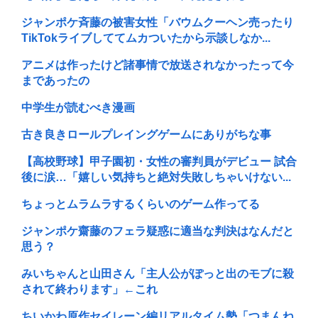
ジャンポケ斉藤の被害女性「バウムクーヘン売ったり
TikTokライブしててムカついたから示談しなか...
アニメは作ったけど諸事情で放送されなかったって今
まであったの
中学生が読むべき漫画
古き良きロールプレイングゲームにありがちな事
【高校野球】甲子園初・女性の審判員がデビュー 試合
後に涙…「嬉しい気持ちと絶対失敗しちゃいけない...
ちょっとムラムラするくらいのゲーム作ってる
ジャンポケ齋藤のフェラ疑惑に適当な判決はなんだと
思う？
みいちゃんと山田さん「主人公がぽっと出のモブに殺
されて終わります」←これ
ちいかわ原作セイレーン編リアルタイム勢「つまんね