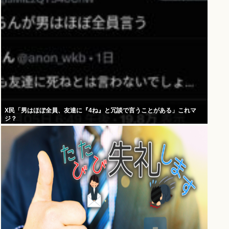
X民「男はほぼ全員、友達に『4ね』と冗談で言うことがある」これマ
ジ？