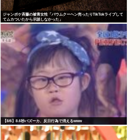
ジャンポケ斉藤の被害女性「バウムクーヘン売ったりTikTokライブして
てムカついたから示談しなかった」
【8/6】8.6秒バズーカ、反日行為で消えるwww