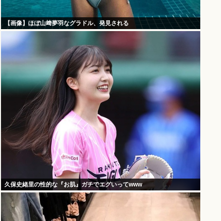
【画像】ほぼ山﨑夢羽なグラドル、発見される
久保史緒里の性的な『お肌』ガチでエグいってwww