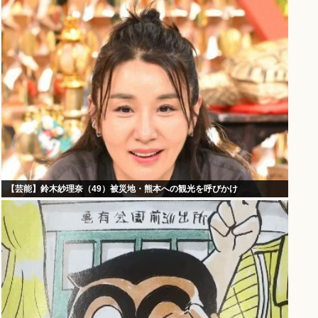
【芸能】鈴木紗理奈（49）被災地・熊本への観光を呼びかけ