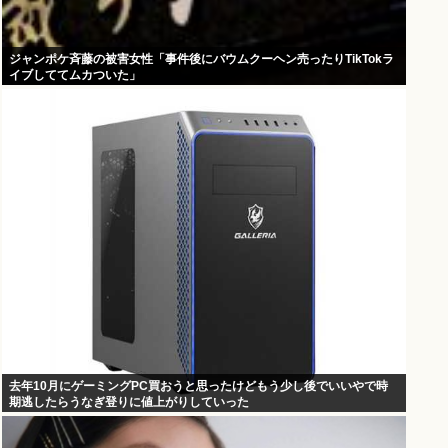
ジャンポケ斉藤の被害女性「事件後にバウムクーヘン売ったりTikTokラ
イブしててムカついた」
去年10月にゲーミングPC買おうと思ったけどもう少し後でいいやで時
期逃したらうなぎ登りに値上がりしていった