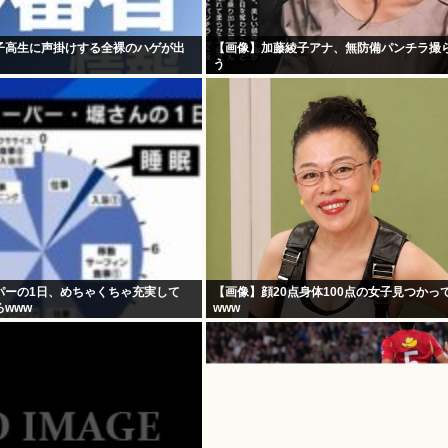
子高生に声掛けする全裸のハゲが出
【画像】加藤綾子アナ、無防備パンチラ撮
う
パーの1日、めちゃくちゃ充実して
【画像】顔20点身体100点の女子見つかっ
www
www