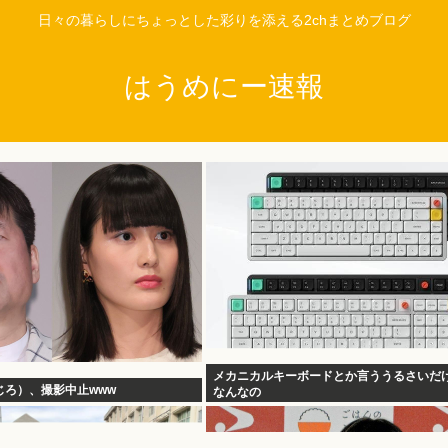
日々の暮らしにちょっとした彩りを添える2chまとめブログ
はうめにー速報
メカニカルキーボードとか言ううるさいだ
じろ）、撮影中止www
なんなの