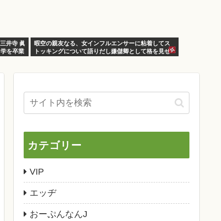
三井寺 眞
暇空の親友なる、女インフルエンサーに粘着してス
中学を卒業
トッキングについて語りだし嫌儲卿として格を見せ
つける
カテゴリー
VIP
エッヂ
おーぷんなんJ