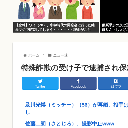
【悲報】ワイ（28）、中学時代の同窓会に行った結
藤嶌果歩の次は
果マジで絶望してしまう・・・・・・理由がこち
ほりん・しょげこ
ら・・・・・・
ホーム
ニュー速
特殊詐欺の受け子で逮捕され保
Twitter
Facebook
はてブ
及川光博（ミッチー）（56）が再婚、相手
し
佐藤二朗（さとじろ）、撮影中止www