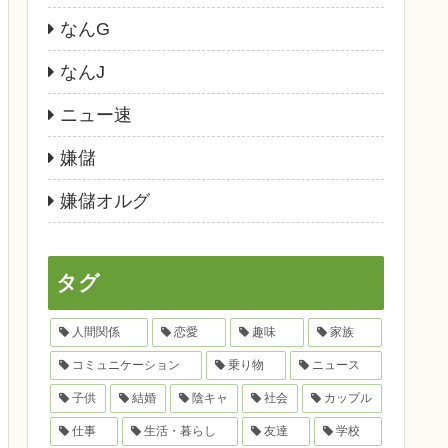
なんG
なんJ
ニュー速
嫌儲
嫌儲オルグ
タグ
人間関係
恋愛
趣味
家族
コミュニケーション
乗り物
ニュース
子供
結婚
陰キャ
社会
カップル
仕事
生活・暮らし
友達
学校