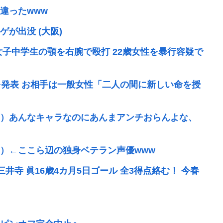
違ったwww
が出没 (大阪)
女子中学生の顎を右腕で殴打 22歳女性を暴行容疑で
を発表 お相手は一般女性「二人の間に新しい命を授
）あんなキャラなのにあんまアンチおらんよな、
35）←ここら辺の独身ベテラン声優www
寺 眞16歳4カ月5日ゴール 全3得点絡む！ 今春