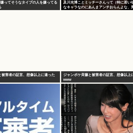
が嫌ってそうなタイプの人を嫌ってる
及川光博ことミッチーさんって（特に若い
る
なキャラなのにあんまアンチおらんよな、
と被害者の証言、想像以上に違った
ジャンポケ斉藤と被害者の証言、想像以上
www