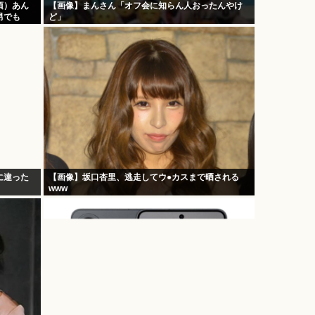
頃）あん
【画像】まんさん「オフ会に知らん人おったんやけ
男でも
ど」
に違った
【画像】坂口杏里、逃走してウ●カスまで晒される
www