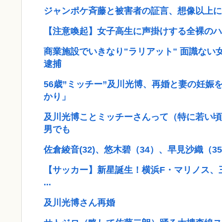
ジャンポケ斉藤と被害者の証言、想像以上に
【注意喚起】女子高生に声掛けする全裸のハゲ
商業施設でいきなり"ラリアット" 面識ない
逮捕
56歳”ミッチー”及川光博、再婚と妻の妊娠
かり」
及川光博ことミッチーさんって（特に若い頃
男でも
佐倉綾音(32)、悠木碧（34）、早見沙織（
【サッカー】新星誕生！横浜F・マリノス、三井
...
及川光博さん再婚