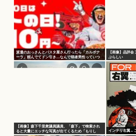
派遣のおっさんとパスタ屋さん行ったら「カルボナ
【画像】品評会 
ーラ」頼んでてドン引き…なんで弱者男性っていつ
ぶらしい
も同じのしか食べないの？
【画像】森下千里衆議員議員、「森下」で検索され
インテリ右翼←
ると大量にエッチな写真が出てくるため「もりし
た」とひらがな表記にwww