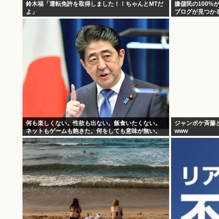
鈴木福「運転免許を取得しました！！ちゃんとMTだ
嫌儲民の100%
よ」
ブログが見つか
何も楽しくない。性欲も出ない。飯食いたくない。
ジャンポケ斉藤
ネットもゲームも飽きた。何をしても意味が無い。
www
安倍晋三