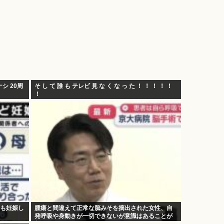
シ 20周
そ し て 誰 も テレビ 見 な く な っ た ！ ！ ！ ！ ！
！
回も妊娠し
腫瘍と間違えて正常な脳みそを摘出された女性、自
発呼吸や身動きが一切できないが意識はあることが
判明