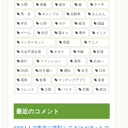
人間
画像
彼女
嘘
チー牛
男・女
ギャンブル
自動車
まんさん
学生
心理
モテ
経済
議論
ゲーム
幼児
陽キャ
事件
イジメ
インターネット
母親
アニメ
社会不適合者
オタク
年齢
鉄道
旅行
ファッション
漫画
出会い
DQN
好き嫌い
運転
女児
日本
電車
食事
マッチングアプリ
若者
トレンド
父親
バイク
労働
政治
最近のコメント