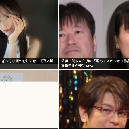
、ぎっくり腰のお知らせ…【乃木坂
佐藤二朗さん主演の「踊る」スピンオフ作
撮影中止が決定www