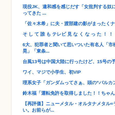
現役JK、違和感を感じだす「女批判する奴
ってきた ...
「佐々木希」に夫・渡部建の影がまったくナ
そ し て 誰 も テレビ 見 な く な っ た ！ ！ ！
6大、犯罪者と聞いて思いついた有名人「市
晃」「東条...
台風13号は中国大陸に行ったけど、15号の
ワイ、マジで小学生、初VIP
理系女子「ガンダムってさぁ、頭の”バルカ
鈴木福「運転免許を取得しました！！ちゃん
【再評価】ニューメタル・オルタナメタル=
い。お前らが...