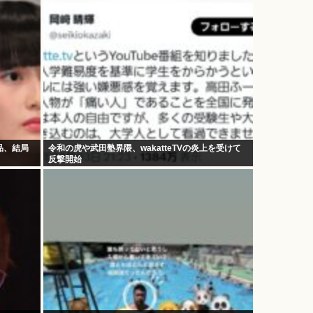
品、結局
令和の虎や武田塾界隈、wakatteTVの炎上を受けて
反撃開始