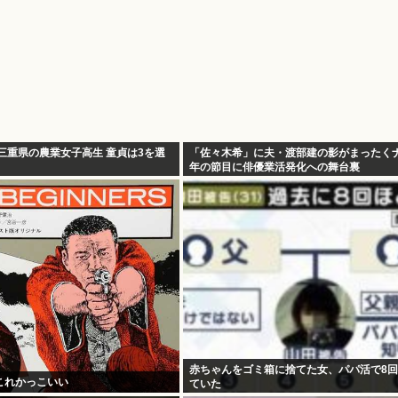
三重県の農業女子高生 童貞は3を選
「佐々木希」に夫・渡部建の影がまったくナ
年の節目に俳優業活発化への舞台裏
赤ちゃんをゴミ箱に捨てた女、パパ活で8
これかっこいい
ていた