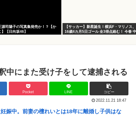
正源司陽子の写真集発売か！？【か
【サッカー】新星誕生！横浜F・マリノス、
】【日向坂46】
16歳4カ月5日ゴール 全3得点絡む！ 今春 
したばかり
釈中にまた受け子をして逮捕される
Pocket
LINE
コピー
2022.11.21 18:47
は妊娠中。前妻の檀れいとは18年に離婚し子供はな