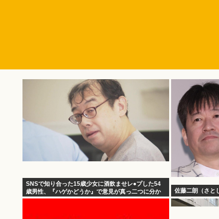
SNSで知り合った15歳少女に酒飲ませレ●プした54
佐藤二朗（さと
歳男性、『ハゲかどうか』で意見が真っ二つに分か
れる