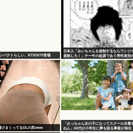
日本人「みいちゃんを規制するならウシジ
ンパクトらしい、RTX5070登場
規制しろ！」チー牛の起源であり男性差別
るウシジマを許すな！！！
「おっちゃん女の子になってスクール水着
けまくってるOLの尻www
ねん」60代が小学生に夢を語る事案が発生