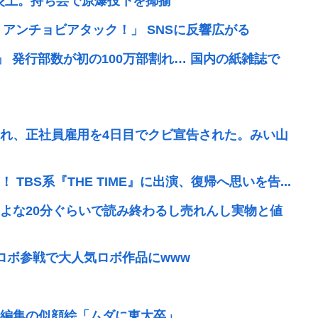
て炎上。持ち芸で原爆投下を揶揄
 アンチョビアタック！」 SNSに反響広がる
』 発行部数が初の100万部割れ… 国内の紙雑誌で
れ、正社員雇用を4日目でクビ宣告された。みい山
BS系『THE TIME』に出演、復帰へ思いを告...
よな20分ぐらいで読み終わるし売れんし実物と値
ロボ参戦で大人気ロボ作品にwww
編集の似顔絵「ムダに東大卒」