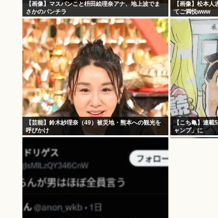
【画像】マスパンこと枡田絵理奈アナ、地上波でま
【画像】松本人
さかのパンチラ
てご満悦www
【芸能】鈴木紗理奈（49）被災地・熊本への観光を
【こち亀】連載
呼びかけ
ャンプ」に