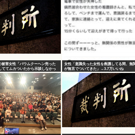
の被害女性「バウムクーヘン売った
女性「意識失った女性を救護してる間、無
イブしててムカついたから示談しなかっ
が無言でついてきた」→3.7万いいね