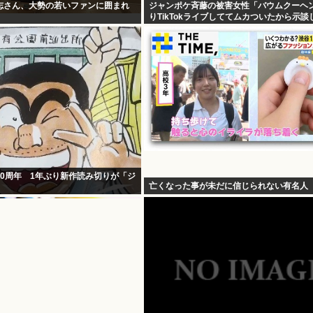
志さん、大勢の若いファンに囲まれ
ジャンポケ斉藤の被害女性「バウムクーヘ
りTikTokライブしててムカついたから示談
た」
50周年 1年ぶり新作読み切りが「ジ
亡くなった事が未だに信じられない有名人