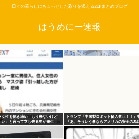
日々の暮らしにちょっとした彩りを添える2chまとめブログ
はうめにー速報
る女性を抱き締め「もう来ないけど
トランプ「中国製ロボット輸入禁止！！」
いい」と言って立ち去る男が発生
「あ、そういう事ならアメリカの安全の為
ンの輸出も止めるね？」