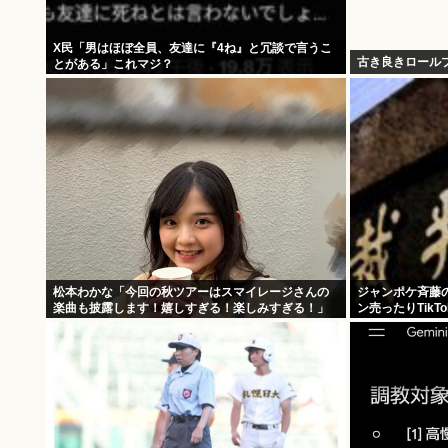
X民「男はほぼ全員、友達に『4ね』と冗談で言うこ
古き良きロール
とがある」これマジ？
松本わかな「今回の秋ツアーはスマイレージさんの
ジャンポケ斉藤
楽曲も披露します！嬉しすぎる！楽しみすぎる！」
ン売ったりTik