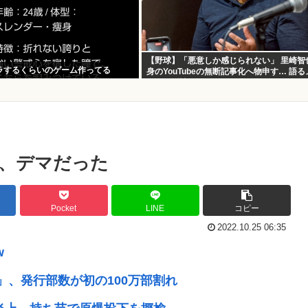
【野球】「悪意しか感じられない」 里崎智
ラするくらいのゲーム作ってる
身のYouTubeの無断記事化へ物申す… 語
との関係性
、デマだった
Pocket
LINE
コピー
2022.10.25 06:35
w
」、発行部数が初の100万部割れ