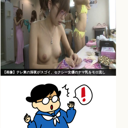
【画像】テレ東の深夜がスゴイ、セクシー女優のナマ乳をモロ流し