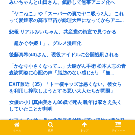
みいちゃんと山田さん、鎮静して無事アニメ化へ
「ヤニねこ」や「スーパーの裏でヤニ吸う2人」 これ
って愛煙家の高市早苗が総理大臣になってからアニ...
悲報 リアルみいちゃん、共産党の街宣で見つかる
「超かぐや姫！」、グルメ漫画化
後藤真希(40)さん、現役アイドルに公開処刑される
「かなり小さくなって…」大腸がん手術 松本人志の青
森訪問姿に心配の声「脂肪のない感じが」「無...
EXIT兼近（35）「トー横キッズは悪くない。彼女ら
を利用し搾取しようとする悪い大人たちが問題」
女優の小川真由美さん86歳で死去 晩年は家さえ失く
していたことが判明
北アルプス槍ヶ岳の北鎌尾根付近で若い男性の遺体発
見 尾根から数百メートル下の急斜面 付近では男子...
ホーム
検索
トップ
サイドバー