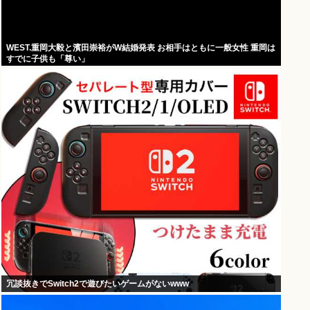
WEST.重岡大毅と濱田崇裕がW結婚発表 お相手はともに一般女性 重岡は
すでに子供も「尊い」
冗談抜きでSwitch2で遊びたいゲームがないwww