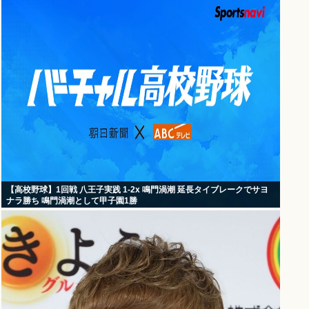
【高校野球】1回戦 八王子実践 1-2x 鳴門渦潮 延長タイブレークでサヨ
ナラ勝ち 鳴門渦潮として甲子園1勝