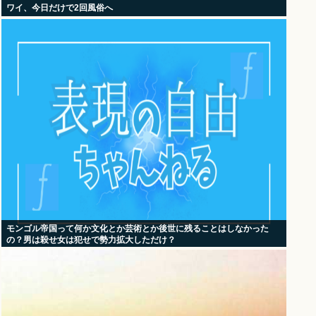
ワイ、今日だけで2回風俗へ
モンゴル帝国って何か文化とか芸術とか後世に残ることはしなかった
の？男は殺せ女は犯せで勢力拡大しただけ？