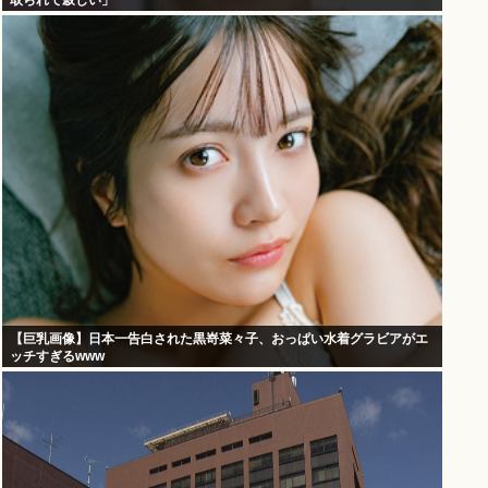
取られて寂しい」
【巨乳画像】日本一告白された黒嵜菜々子、おっぱい水着グラビアがエ
ッチすぎるwww