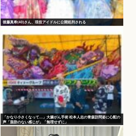
後藤真希(40)さん、現役アイドルに公開処刑される
「かなり小さくなって…」大腸がん手術 松本人志の青森訪問姿に心配の
声「脂肪のない感じが」「無理せずに」