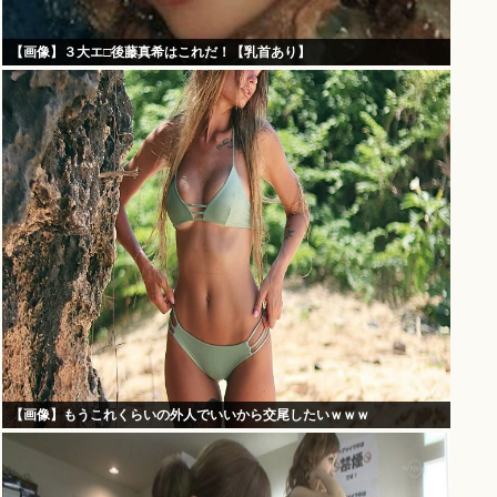
【画像】３大エ□後藤真希はこれだ！【乳首あり】
【画像】もうこれくらいの外人でいいから交尾したいｗｗｗ