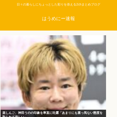
日々の暮らしにちょっとした彩りを添える2chまとめブログ
はうめにー速報
楽しんご、神田うのの印象を率直に吐露「あまりにも素っ気ない態度を