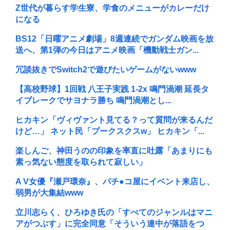
Z世代が暮らす学生寮、学食のメニューがカレーだけ
になる
BS12「日曜アニメ劇場」8週連続でガンダム映画を放
送へ、第1弾の今日はアニメ映画「機動戦士ガン...
冗談抜きでSwitch2で遊びたいゲームがないwww
【高校野球】1回戦 八王子実践 1-2x 鳴門渦潮 延長タ
イブレークでサヨナラ勝ち 鳴門渦潮とし...
ヒカキン「ヴィヴァント見てる？って質問が来るんだ
けど…」 ネット民「プークスクスw」 ヒカキン「...
楽しんご、神田うのの印象を率直に吐露「あまりにも
素っ気ない態度を取られて寂しい」
A V女優『瀬戸環奈』、パチ●コ屋にイベント来店し、
弱男が大集結www
立川志らく、ひろゆき氏の「すべてのジャンルはマニ
アがつぶす」に完全同意「そういう連中が落語をつ