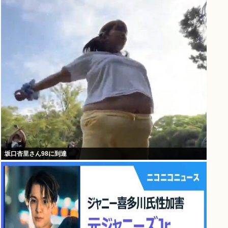
坂口杏里さん98に到達