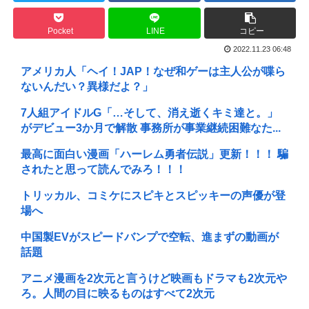
Pocket
LINE
コピー
2022.11.23 06:48
アメリカ人「ヘイ！JAP！なぜ和ゲーは主人公が喋ら
ないんだい？異様だよ？」
7人組アイドルG「…そして、消え逝くキミ達と。」
がデビュー3か月で解散 事務所が事業継続困難なた...
最高に面白い漫画「ハーレム勇者伝説」更新！！！ 騙
されたと思って読んでみろ！！！
トリッカル、コミケにスピキとスピッキーの声優が登
場へ
中国製EVがスピードバンプで空転、進まずの動画が
話題
アニメ漫画を2次元と言うけど映画もドラマも2次元や
ろ。人間の目に映るものはすべて2次元