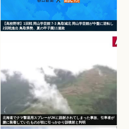
【高校野球】1回戦 岡山学芸館 7-3 鳥取城北 岡山学芸館が中盤に逆転し
2回戦進出 鳥取県勢、夏の甲子園11連敗
北海道でクマ撃退用スプレーがJKに顔射されてしまった事故、引率者が
腰に装着していたものが枝に引っかかり誤噴射と判明