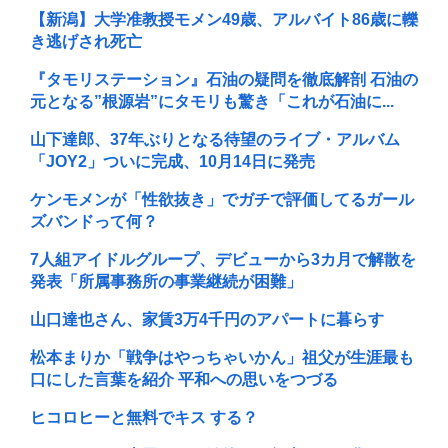
【新潟】大学准教授モメン49歳、アルバイト86歳に轢
き逃げされ死亡
『タモリステーション』石油の疑問を徹底解剖 石油の
元となる”根源岩”にタモリも驚き「これが石油に...
山下達郎、37年ぶりとなる待望のライブ・アルバム
「JOY2」ついに完成、10月14日に発売
ケンモメンが「性欲抜き」でガチで評価してるガール
ズバンドって何？
7人組アイドルグループ、デビューから3カ月で解散を
発表「所属事務所の事業継続が困難」
山口達也さん、家賃3万4千円のアパートに暮らす
松本まりか「戦争はやっちゃいかん」祖父が生涯最も
口にした言葉を紹介 平和への思いをつづる
ヒコロヒーと無料でキス する？