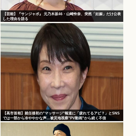
【芸能】『サンジャポ』 元乃木坂46・山崎怜奈、突然「妊娠」だけ公表
した理由を語る
【高市首相】就任後初の”マッサージ”報道に「疲れてるアピ？」とSNS
では一部から冷ややかな声…被災地視察”PV動画”から続く不信