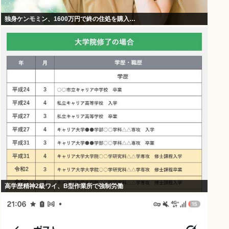
独身ケンモミン、1600万円で終の住処を購入…
高学歴精神2級ワイ、B型作業所で強制労働