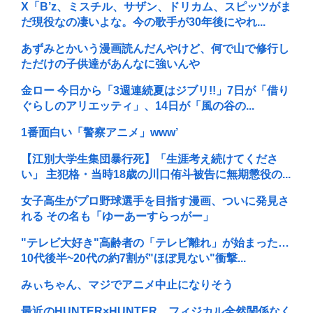
X「B’z、ミスチル、サザン、ドリカム、スピッツがま
だ現役なの凄いよな。今の歌手が30年後にやれ...
あずみとかいう漫画読んだんやけど、何で山で修行し
ただけの子供達があんなに強いんや
金ロー 今日から「3週連続夏はジブリ!!」7日が「借り
ぐらしのアリエッティ」、14日が「風の谷の...
1番面白い「警察アニメ」www’
【江別大学生集団暴行死】「生涯考え続けてくださ
い」 主犯格・当時18歳の川口侑斗被告に無期懲役の...
女子高生がプロ野球選手を目指す漫画、ついに発見さ
れる その名も「ゆーあーすらっがー」
"テレビ大好き"高齢者の「テレビ離れ」が始まった…
10代後半~20代の約7割が"ほぼ見ない"衝撃...
みぃちゃん、マジでアニメ中止になりそう
最近のHUNTER×HUNTER、フィジカル全然関係なく