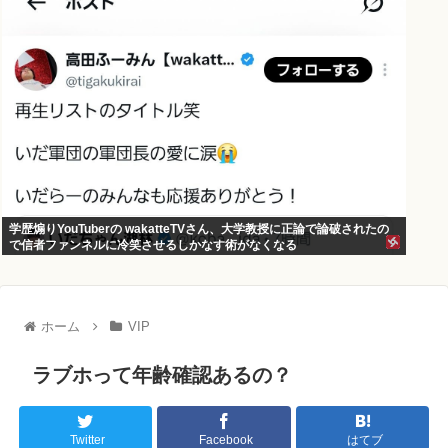
学歴煽りYouTuberの wakatteTVさん、大学教授に正論で論破されたの
で信者ファンネルに冷笑させるしかなす術がなくなる
ホーム
VIP
ラブホって年齢確認あるの？
Twitter
Facebook
はてブ