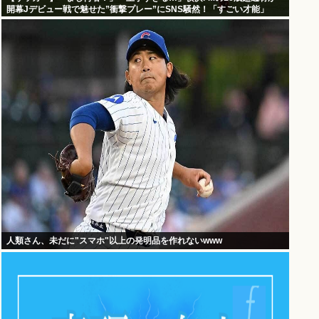
開幕Jデビュー戦で魅せた”衝撃プレー”にSNS騒然！「すごい才能」
人類さん、未だに"スマホ"以上の発明品を作れないwww