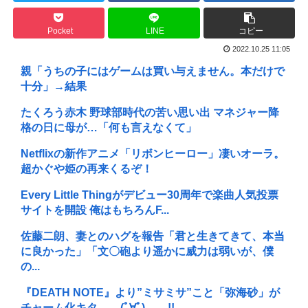
Pocket
LINE
コピー
2022.10.25 11:05
親「うちの子にはゲームは買い与えません。本だけで
十分」→結果
たくろう赤木 野球部時代の苦い思い出 マネジャー降
格の日に母が…「何も言えなくて」
Netflixの新作アニメ「リボンヒーロー」凄いオーラ。
超かぐや姫の再来くるぞ！
Every Little Thingがデビュー30周年で楽曲人気投票
サイトを開設 俺はもちろんF...
佐藤二朗、妻とのハグを報告「君と生きてきて、本当
に良かった」「文〇砲より遥かに威力は弱いが、僕
の...
『DEATH NOTE』より”ミサミサ”こと「弥海砂」が
チャーム化キタ───(ﾟ∀ﾟ)───!!...