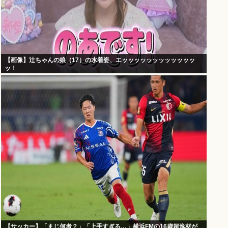
【画像】辻ちゃんの娘（17）の水着姿、エッッッッッッッッッッッッ
ッ！
【サッカー】「まじ何者？」「上手すぎる…」横浜FMの16歳超逸材が