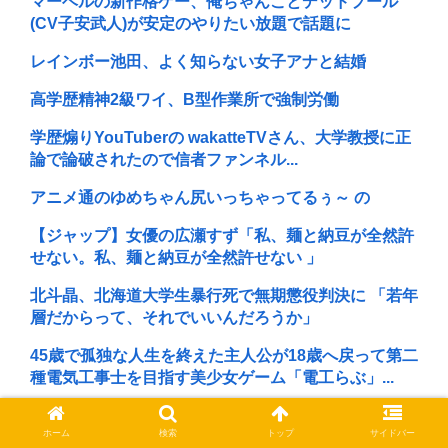
マーベルの新作格ゲー、俺ちゃんことデッドプール
(CV子安武人)が安定のやりたい放題で話題に
レインボー池田、よく知らない女子アナと結婚
高学歴精神2級ワイ、B型作業所で強制労働
学歴煽りYouTuberの wakatteTVさん、大学教授に正
論で論破されたので信者ファンネル...
アニメ通のゆめちゃん尻いっちゃってるぅ～ の
【ジャップ】女優の広瀬すず「私、麺と納豆が全然許
せない。私、麺と納豆が全然許せない 」
北斗晶、北海道大学生暴行死で無期懲役判決に 「若年
層だからって、それでいいんだろうか」
45歳で孤独な人生を終えた主人公が18歳へ戻って第二
種電気工事士を目指す美少女ゲーム「電工らぶ」...
ホームページに「六四天安門」って書いた東大教授
ホーム
検索
トップ
サイドバー
は、何がいけないんだ？