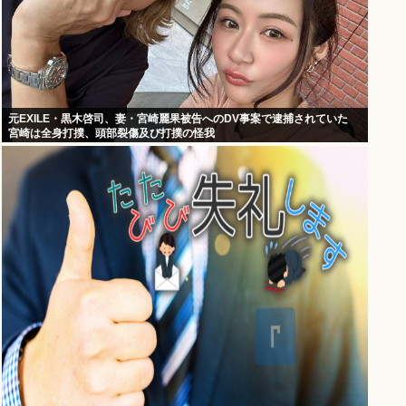
元EXILE・黒木啓司、妻・宮崎麗果被告へのDV事案で逮捕されていた
宮崎は全身打撲、頭部裂傷及び打撲の怪我