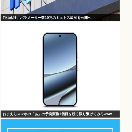
Tiktok社、パラメーター数10兆のミュトス級AIを公開へ
おまえらスマホの「あ」の予測変換1個目を続く限り繋げてみろwww