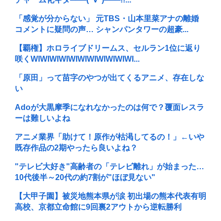
「感覚が分からない」 元TBS・山本里菜アナの離婚
コメントに疑問の声… シャンパンタワーの超豪...
【覇権】ホロライブドリームス、セルラン1位に返り
咲くWIWIWIWIWIWIWIWIWIWIWI...
「原田」って苗字のやつが出てくるアニメ、存在しな
い
Adoが大黒摩季になれなかったのは何で？覆面レスラ
ーは難しいよね
アニメ業界「助けて！原作が枯渇してるの！」←いや
既存作品の2期やったら良いよね？
"テレビ大好き"高齢者の「テレビ離れ」が始まった…
10代後半～20代の約7割が"ほぼ見ない"
【大甲子園】被災地熊本県が涙 初出場の熊本代表有明
高校、京都立命館に9回裏2アウトから逆転勝利