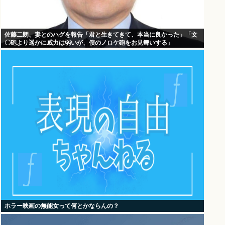
佐藤二朗、妻とのハグを報告「君と生きてきて、本当に良かった」「文
〇砲より遥かに威力は弱いが、僕のノロケ砲をお見舞いする」
ホラー映画の無能女って何とかならんの？