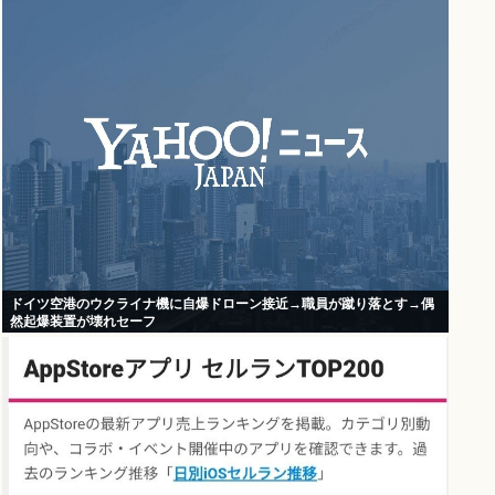
ドイツ空港のウクライナ機に自爆ドローン接近→職員が蹴り落とす→偶
然起爆装置が壊れセーフ