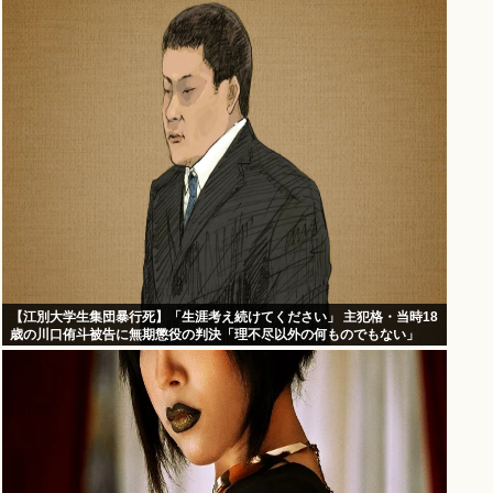
【江別大学生集団暴行死】「生涯考え続けてください」 主犯格・当時18
歳の川口侑斗被告に無期懲役の判決「理不尽以外の何ものでもない」