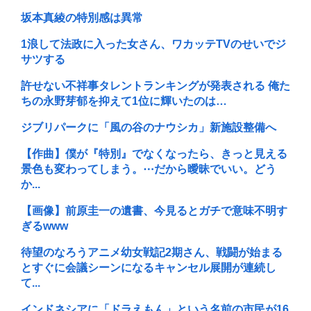
坂本真綾の特別感は異常
1浪して法政に入った女さん、ワカッテTVのせいでジ
サツする
許せない不祥事タレントランキングが発表される 俺た
ちの永野芽郁を抑えて1位に輝いたのは…
ジブリパークに「風の谷のナウシカ」新施設整備へ
【作曲】僕が『特別』でなくなったら、きっと見える
景色も変わってしまう。⋯だから曖昧でいい。どう
か...
【画像】前原圭一の遺書、今見るとガチで意味不明す
ぎるwww
待望のなろうアニメ幼女戦記2期さん、戦闘が始まる
とすぐに会議シーンになるキャンセル展開が連続し
て...
インドネシアに「ドラえもん」という名前の市民が16