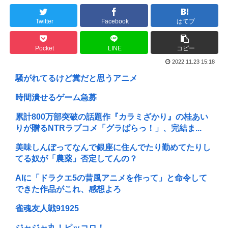
Twitter
Facebook
はてブ
Pocket
LINE
コピー
2022.11.23 15:18
騒がれてるけど糞だと思うアニメ
時間潰せるゲーム急募
累計800万部突破の話題作『カラミざかり』の桂あい
りが贈るNTRラブコメ「グラぱらっ！」、完結ま...
美味しんぼってなんで銀座に住んでたり勤めてたりし
てる奴が「農薬」否定してんの？
AIに「ドラクエ5の昔風アニメを作って」と命令して
できた作品がこれ、感想よろ
雀魂友人戦91925
ジャジャ丸！ピッコロ！