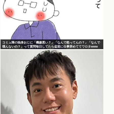
コミュ障の独身おじに「機嫌悪い？」「なんで怒ってんの？」「なんで
喋んないの？」って質問毎日してたら盆前に仕事辞めててワロタwww