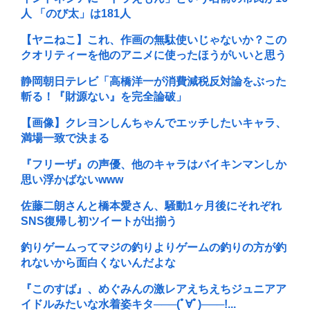
人 「のび太」は181人
【ヤニねこ】これ、作画の無駄使いじゃないか？この
クオリティーを他のアニメに使ったほうがいいと思う
静岡朝日テレビ「高橋洋一が消費減税反対論をぶった
斬る！『財源ない』を完全論破」
【画像】クレヨンしんちゃんでエッチしたいキャラ、
満場一致で決まる
『フリーザ』の声優、他のキャラはバイキンマンしか
思い浮かばないwww
佐藤二朗さんと橋本愛さん、騒動1ヶ月後にそれぞれ
SNS復帰し初ツイートが出揃う
釣りゲームってマジの釣りよりゲームの釣りの方が釣
れないから面白くないんだよな
『このすば』、めぐみんの激レアえちえちジュニアア
イドルみたいな水着姿キタ───(ﾟ∀ﾟ)───!...