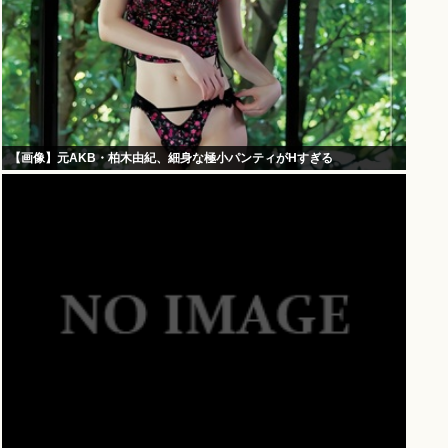
【画像】元AKB・柏木由紀、細身な極小パンティがHすぎる