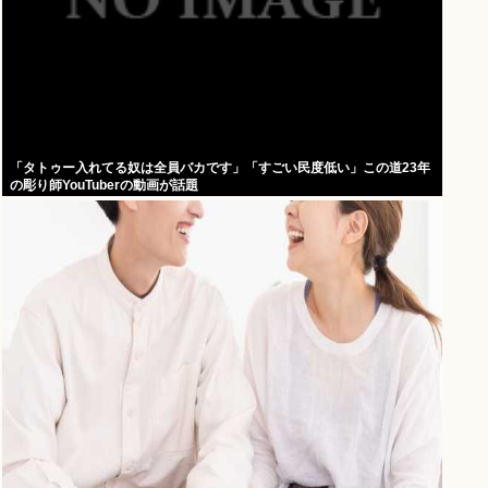
「タトゥー入れてる奴は全員バカです」「すごい民度低い」この道23年
の彫り師YouTuberの動画が話題