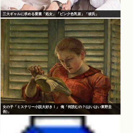
三大ギャルに求める要素「処女」「ピンク色乳首」「彼氏」
女の子「ミステリー小説大好き！」 俺「何読むの？(はいはい東野圭
吾)」