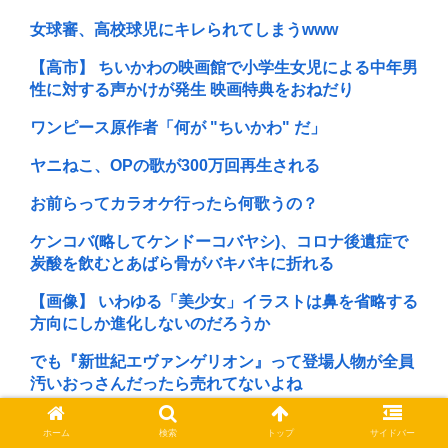
女球審、高校球児にキレられてしまうwww
【高市】 ちいかわの映画館で小学生女児による中年男
性に対する声かけが発生 映画特典をおねだり
ワンピース原作者「何が "ちいかわ" だ」
ヤニねこ、OPの歌が300万回再生される
お前らってカラオケ行ったら何歌うの？
ケンコバ(略してケンドーコバヤシ)、コロナ後遺症で
炭酸を飲むとあばら骨がバキバキに折れる
【画像】 いわゆる「美少女」イラストは鼻を省略する
方向にしか進化しないのだろうか
でも『新世紀エヴァンゲリオン』って登場人物が全員
汚いおっさんだったら売れてないよね
【命題】ZZガンダムをリメイクで大ヒットさせたい。
ホーム
検索
トップ
サイドバー
じゃあ、何の要素を足せばいい？