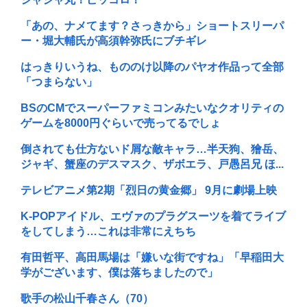
「あの、ナメてます？さっきから」ショートスリーパ
ー・堀大輔氏が高須幹弥氏にブチギレ
はっきりいうね、もののけ以降のパヤオ作品って全部
「つまらない」
BSのCMでスーパーファミコンみたいなクオリティの
ゲームを8000円ぐらいで売ってるでしょ
倒されても仕方ないド屑な敵キャラ…半天狗、獪岳、
ジャギ、蟹座のデスマスク、ザボエラ、戸愚呂兄 ほ...
テレビアニメ第2期「烈日の黄金郷」 9月に劇場上映
K-POPアイドル、エヴァのプラグスーツを着てライブ
をしてしまう…これは非常にえちち
有田哲平、高田馬場は「嫌いな街ですね」「早稲田大
学がございます、僕は落ちましたので」
歌手の松山千春さん（70）