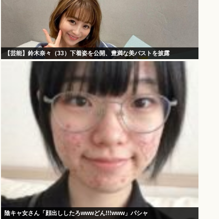
【芸能】鈴木奈々（33）下着姿を公開、豊満な美バストを披露
陰キャ女さん「顔出ししたろwwwどん!!!www」パシャ