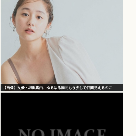
【画像】女優・堀田真由、ゆるゆる胸元もう少しで谷間見えるのに