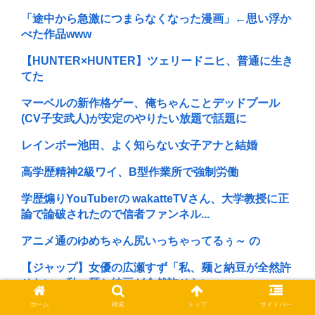
「途中から急激につまらなくなった漫画」←思い浮か
べた作品www
【HUNTER×HUNTER】ツェリードニヒ、普通に生き
てた
マーベルの新作格ゲー、俺ちゃんことデッドプール
(CV子安武人)が安定のやりたい放題で話題に
レインボー池田、よく知らない女子アナと結婚
高学歴精神2級ワイ、B型作業所で強制労働
学歴煽りYouTuberの wakatteTVさん、大学教授に正
論で論破されたので信者ファンネル...
アニメ通のゆめちゃん尻いっちゃってるぅ～ の
【ジャップ】女優の広瀬すず「私、麺と納豆が全然許
せない。私、麺と納豆が全然許せない 」
ホーム
検索
トップ
サイドバー
北斗晶、北海道大学生暴行死で無期懲役判決に 「若年