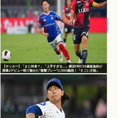
【サッカー】「まじ何者？」「上手すぎる…」横浜FMの16歳超逸材が
開幕Jデビュー戦で魅せた”衝撃プレー”にSNS騒然！「すごい才能」