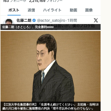
佐藤二朗（さとじろ）、完全勝利www
【江別大学生集団暴行死】「生涯考え続けてください」 主犯格・当時18
歳の川口侑斗被告に無期懲役の判決「理不尽以外の何ものでもない」