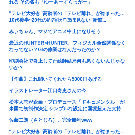
れる その名も「ゆーあーすらっがー」
"テレビ大好き"高齢者の「テレビ離れ」が始まった…
10代後半~20代の約7割が"ほぼ見ない"衝撃...
みぃちゃん、マジでアニメ中止になりそう
最近のHUNTER×HUNTER、フィジカル全然関係なく
なってない？GIの修業はなんだったのか？
印刷会社で炎上してた絵師結局何も悪くないんじゃな
いか？
【作曲】これ聞いてくれたら5000円あげる
イラストレーター江口寿史さんの今
松本人志が企画・プロデュース「ドキュメンタル」が
米国で初制作決定 シンプルな設定に国境超えた支持
佐藤二朗（さとじろ）、完全勝利www
“テレビ大好き”高齢者の「テレビ離れ」が始まった…