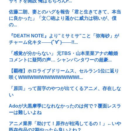
サイトを開設 俺はもちろんF...
佐藤二朗、妻とのハグを報告「君と生きてきて、本当
に良かった」「文〇砲より遥かに威力は弱いが、僕
の...
『DEATH NOTE』より”ミサミサ”こと「弥海砂」が
チャーム化キタ───(ﾟ∀ﾟ)───!!...
「感覚が分からない」 元TBS・山本里菜アナの離婚
コメントに疑問の声… シャンパンタワーの超豪...
【覇権】ホロライブドリームス、セルラン1位に返り
咲くWIWIWIWIWIWIWIWIWIWIWI...
「原田」って苗字のやつが出てくるアニメ、存在しな
い
Adoが大黒摩季になれなかったのは何で？覆面レスラ
ーは難しいよね
アニメ業界「助けて！原作が枯渇してるの！」←いや
既存作品の2期やったら良いよね？