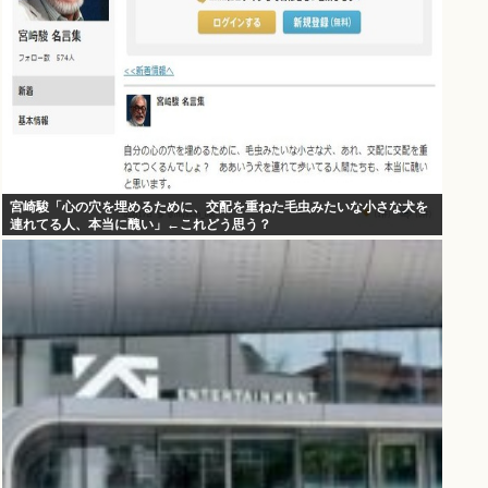
宮崎駿「心の穴を埋めるために、交配を重ねた毛虫みたいな小さな犬を
連れてる人、本当に醜い」←これどう思う？