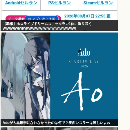
【覇権】ホロライブドリームス、セルラン1位に返り咲く
WIWIWIWIWIWIWIWIWIWIWIWIWIWIWIWIWIWI
Adoが大黒摩季になれなかったのは何で？覆面レスラーは難しいよね