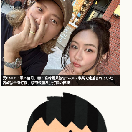
元EXILE・黒木啓司、妻・宮崎麗果被告へのDV事案で逮捕されていた
宮崎は全身打撲、頭部裂傷及び打撲の怪我