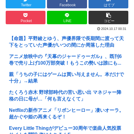
Twitter
Facebook
はてブ
Pocket
LINE
コピー
2024.10.17 00:31
【命題】平野綾とゆう、声優界隈で長期間に渡って天
下をとっていた声優がいつの間にか周落した理由
アニメ放映中の『天幕のジャードゥーガル』、既刊6
巻で売り上げ100万部突破！もうこの勢いは誰にも...
親「うちの子にはゲームは買い与えません。本だけで
十分」→結果
たくろう赤木 野球部時代の苦い思い出 マネジャー降
格の日に母が…「何も言えなくて」
Netflixの新作アニメ「リボンヒーロー」凄いオーラ。
超かぐや姫の再来くるぞ！
Every Little Thingがデビュー30周年で楽曲人気投票