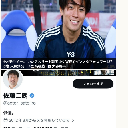
中村敬斗 かっこいいアスリート調査 1位 W杯でインスタフォロワー127
万増 人気爆発 …2位 高橋藍 3位 大谷翔平