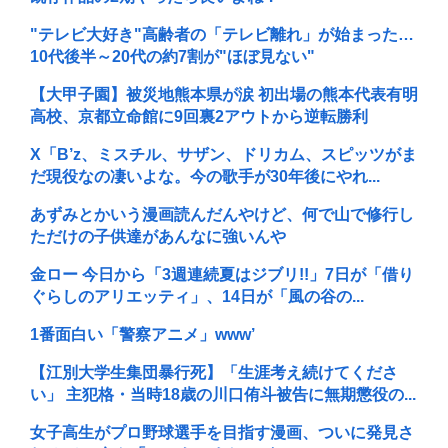
"テレビ大好き"高齢者の「テレビ離れ」が始まった…
10代後半～20代の約7割が"ほぼ見ない"
【大甲子園】被災地熊本県が涙 初出場の熊本代表有明
高校、京都立命館に9回裏2アウトから逆転勝利
X「B’z、ミスチル、サザン、ドリカム、スピッツがま
だ現役なの凄いよな。今の歌手が30年後にやれ...
あずみとかいう漫画読んだんやけど、何で山で修行し
ただけの子供達があんなに強いんや
金ロー 今日から「3週連続夏はジブリ!!」7日が「借り
ぐらしのアリエッティ」、14日が「風の谷の...
1番面白い「警察アニメ」www’
【江別大学生集団暴行死】「生涯考え続けてくださ
い」 主犯格・当時18歳の川口侑斗被告に無期懲役の...
女子高生がプロ野球選手を目指す漫画、ついに発見さ