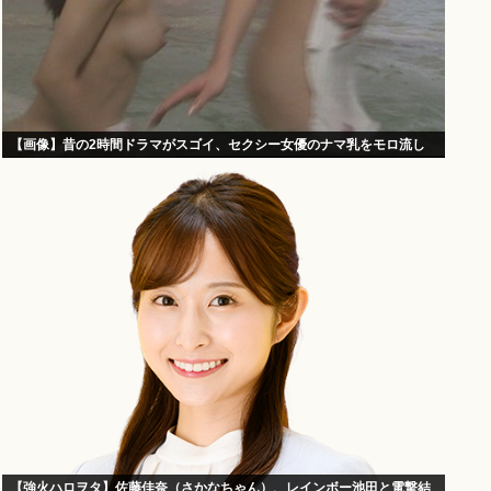
【画像】昔の2時間ドラマがスゴイ、セクシー女優のナマ乳をモロ流し
【強火ハロヲタ】佐藤佳奈（さかなちゃん）、レインボー池田と電撃結