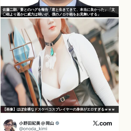
佐藤二朗、妻とのハグを報告「君と生きてきて、本当に良かった」「文
〇砲より遥かに威力は弱いが、僕のノロケ砲をお見舞いする」
【画像】ほぼ全裸なドスケベコスプレイヤーの身体がエロすぎるｗｗｗ