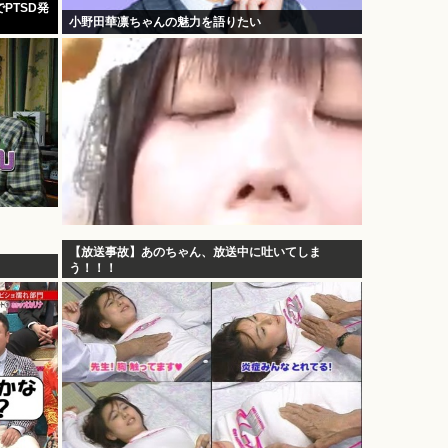
PTSD発
小野田華凛ちゃんの魅力を語りたい
【放送事故】あのちゃん、放送中に吐いてしま
う！！！