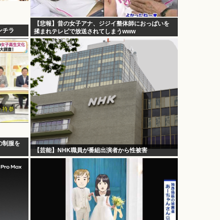
【悲報】昔の女子アナ、ジジイ整体師におっぱいを
ンチラ
揉まれテレビで放送されてしまうwww
の制服を
【芸能】NHK職員が番組出演者から性被害