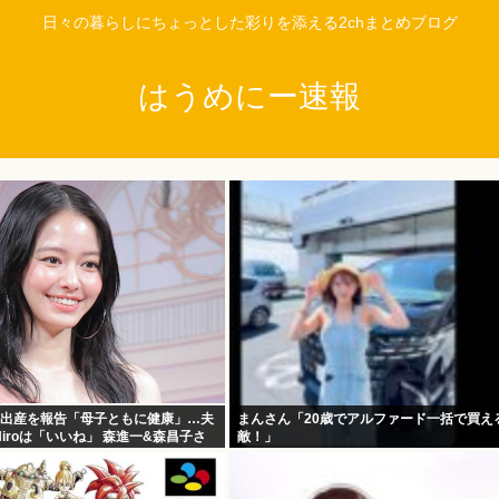
日々の暮らしにちょっとした彩りを添える2chまとめブログ
はうめにー速報
子出産を報告「母子ともに健康」…夫
まんさん「20歳でアルファード一括で買え
iroは「いいね」 森進一&森昌子さ
敵！」