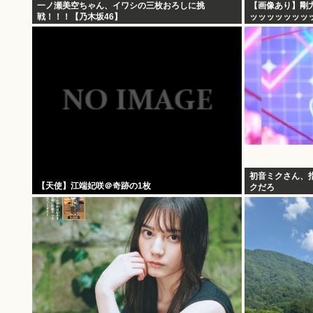
一ノ瀬美空ちゃん、イワシの三枚おろしに挑
【画像あり】剛
戦！！！【乃木坂46】
ッッッッッッッ
初音ミクさん、
【天使】江端妃咲＠奇跡の1枚
クだろ