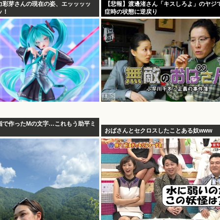
力彩芽さんの現在の姿、エッッッッ
【悲報】渡邊渚さん「キスしろよ」のヤジで
ッ！
症時の状態に逆戻り
指で作ったMの文字…これもう助平ミ
おばさんとセクロスしたことある奴www