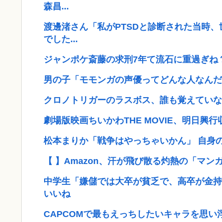
森昌...
渡邊渚さん「私がPTSDと診断された当時、
でした...
ジャンポケ斎藤の求刑7年て流石に重過ぎね
男の子「モモンガの声優ってどんな人なんだ
クロノトリガーのラスボス、誰も覚えていな
劇場版映画ちいかわTHE MOVIE、明日興
松本まりか「戦争はやっちゃいかん」 自身
【 】Amazon、汗が飛び散る灼熱の「マン
中学生「嫌儲では大卒が貧乏で、高卒が金持
いいね
CAPCOMで最もえっちしたいキャラを思い