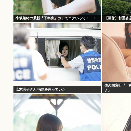
小坂菜緒の最新『下半身』ガチでエグいって・・・
【画像】村重杏奈
佐久間宣行『（
広末涼子さん 病気を患っていた
よ』