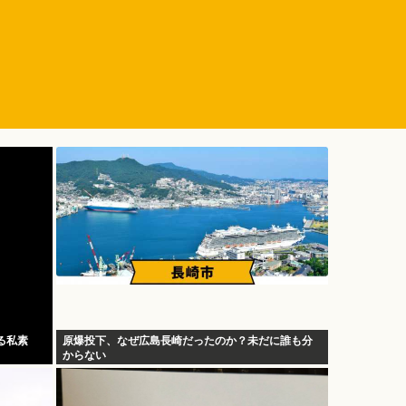
る私素
原爆投下、なぜ広島長崎だったのか？未だに誰も分
からない