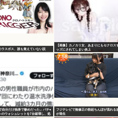
【画像】カノカリ女、あまりにもセクロス
のラスボス、誰も覚えていない説
ッズにされてしまい炎上
wxwxwxwxwxwxwxwxxxwx
僚で自分だけ独身で惨めだった」パチ●
フジテレビで無修正の勃起ちんぽが流れる
レのウォシュレットを7台破壊し、処
が発生