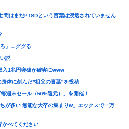
世間はまだPTSDという言葉は浸透されていません
？
ろ」→ググる
い説
行収入1兆円突破が確実にwww
の身体に刻んだ”祖父の言葉”を投稿
ガ毎週末セール（50%還元）」を開催！
ちが多い 無能な大卒の集まりw」エックスで一万
浮かべてください