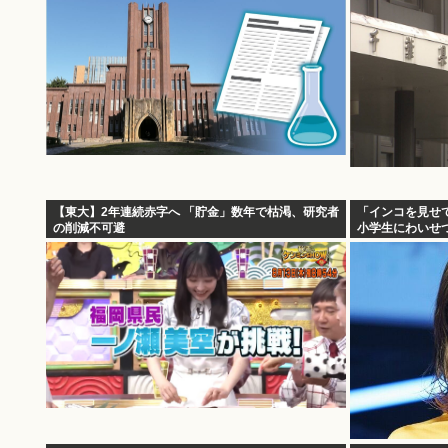
【東大】2年連続赤字へ 「貯金」数年で枯渇、研究者
「インコを見せ
の削減不可避
小学生にわいせ