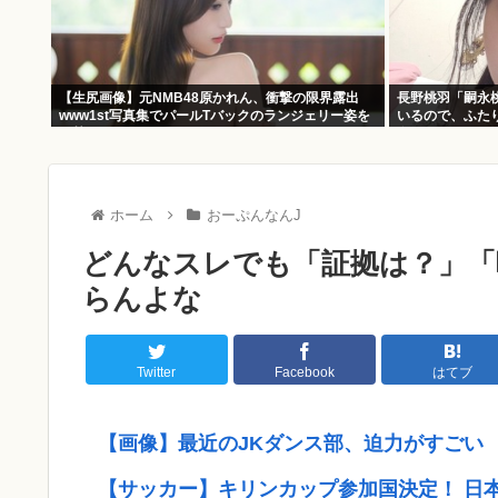
【生尻画像】元NMB48原かれん、衝撃の限界露出
長野桃羽「嗣永
www1st写真集でパールTバックのランジェリー姿を
いるので、ふた
解禁！！！
在になりたいで
ホーム
おーぷんなんJ
どんなスレでも「証拠は？」「
らんよな
Twitter
Facebook
はてブ
【画像】最近のJKダンス部、迫力がすごい
【サッカー】キリンカップ参加国決定！ 日本代表は