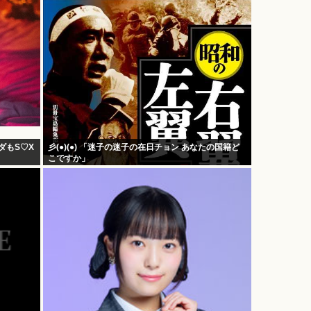
ダもS♡X
彡(●)(●) 「迷子の迷子の在日チョン あなたの国籍ど
こですか」