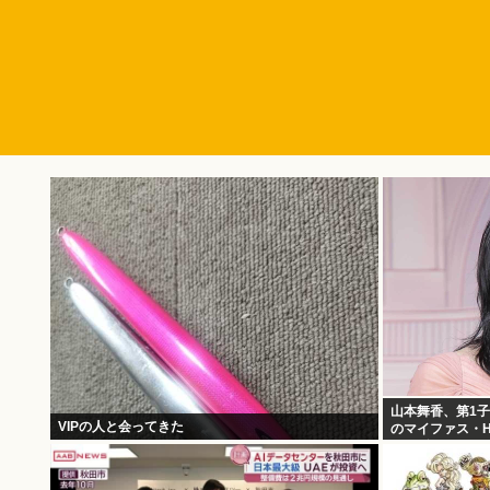
山本舞香、第1
VIPの人と会ってきた
のマイファス・H
んの孫