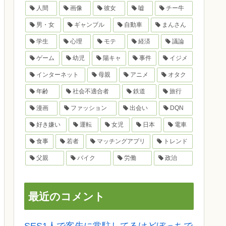
人間
画像
彼女
嘘
チー牛
男・女
ギャンブル
自動車
まんさん
学生
心理
モテ
経済
議論
ゲーム
幼児
陽キャ
事件
イジメ
インターネット
母親
アニメ
オタク
年齢
社会不適合者
鉄道
旅行
漫画
ファッション
出会い
DQN
好き嫌い
運転
女児
日本
電車
食事
若者
マッチングアプリ
トレンド
父親
バイク
労働
政治
最近のコメント