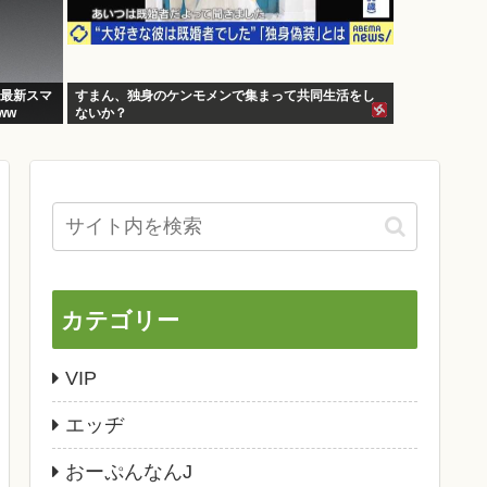
の最新スマ
すまん、独身のケンモメンで集まって共同生活をし
ww
ないか？
カテゴリー
VIP
エッヂ
おーぷんなんJ