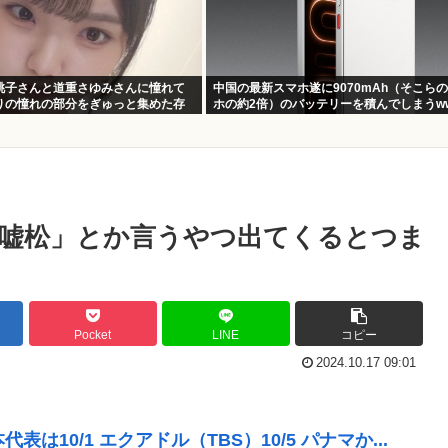
桃子さんと道重さゆみさんに憧れて
中国の最新スマホ遂に9070mAh（そこら
りの憧れの部分をぎゅっと集めた存
ホの約2倍）のバッテリーを積んでしまうw
す！」
嘘松」とか言うやつ出てくるとつま
Pocket
LINE
コピー
2024.10.17 09:01
10/1 エクアドル（TBS）10/5 パナマか...