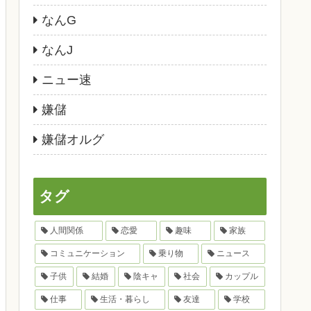
なんG
なんJ
ニュー速
嫌儲
嫌儲オルグ
タグ
人間関係
恋愛
趣味
家族
コミュニケーション
乗り物
ニュース
子供
結婚
陰キャ
社会
カップル
仕事
生活・暮らし
友達
学校