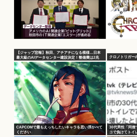
【ジャップ悲報】秋田、アチアチになる模様…日本
クロノトリガー
最大級のAIデータセンター建設決定！整備費は2兆
円！
CAPCOMで最もえっちしたいキャラを思い浮かべて
30代男性「同
ください
コで負けてトイ
分