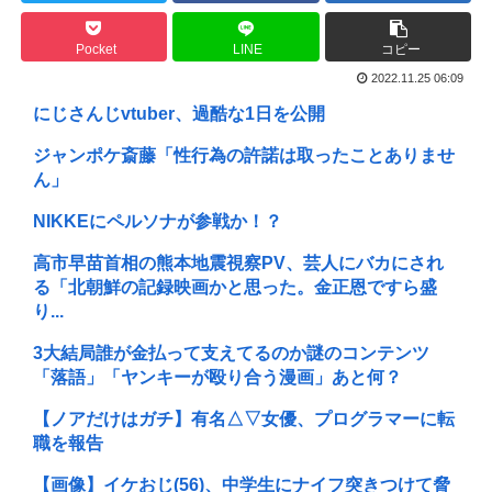
Pocket
LINE
コピー
2022.11.25 06:09
にじさんじvtuber、過酷な1日を公開
ジャンポケ斎藤「性行為の許諾は取ったことありませ
ん」
NIKKEにペルソナが参戦か！？
高市早苗首相の熊本地震視察PV、芸人にバカにされ
る「北朝鮮の記録映画かと思った。金正恩ですら盛
り...
3大結局誰が金払って支えてるのか謎のコンテンツ
「落語」「ヤンキーが殴り合う漫画」あと何？
【ノアだけはガチ】有名△▽女優、プログラマーに転
職を報告
【画像】イケおじ(56)、中学生にナイフ突きつけて脅