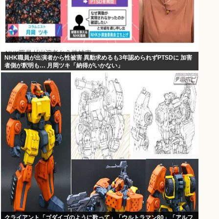
NHK職員が出演者から性被害 異動求めるも3年認められずPTSDに 加害
者側が釈明も… 月岡ツキ「納得がいかない」
クライアント「ゴダイゴのように歌って」「ウルトラマン80」「アルフ