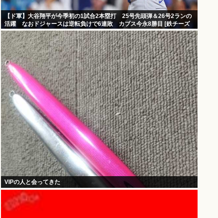
【ド軍】大谷翔平が今季初の1試合2本塁打 25号先頭弾＆26号2ランの
活躍 なおドジャースは逆転負けで6連敗 カブス今永8勝目 [鉄チーズ
烏★]
VIPの人と会ってきた