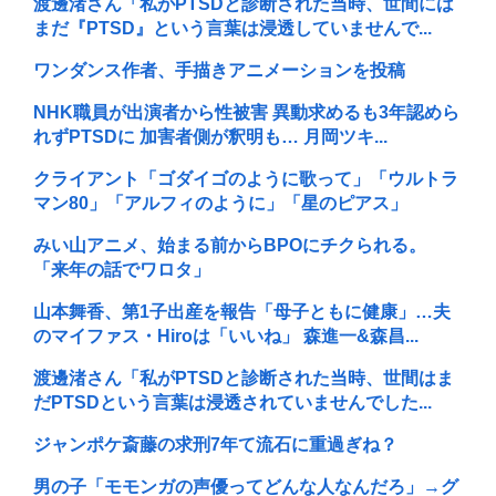
渡邊渚さん「私がPTSDと診断された当時、世間には
まだ『PTSD』という言葉は浸透していませんで...
ワンダンス作者、手描きアニメーションを投稿
NHK職員が出演者から性被害 異動求めるも3年認めら
れずPTSDに 加害者側が釈明も… 月岡ツキ...
クライアント「ゴダイゴのように歌って」「ウルトラ
マン80」「アルフィのように」「星のピアス」
みい山アニメ、始まる前からBPOにチクられる。
「来年の話でワロタ」
山本舞香、第1子出産を報告「母子ともに健康」…夫
のマイファス・Hiroは「いいね」 森進一&森昌...
渡邊渚さん「私がPTSDと診断された当時、世間はま
だPTSDという言葉は浸透されていませんでした...
ジャンポケ斎藤の求刑7年て流石に重過ぎね？
男の子「モモンガの声優ってどんな人なんだろ」→グ