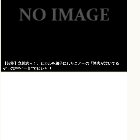
【芸能】立川志らく、ヒカルを弟子にしたことへの「談志が泣いてる
ぞ」の声を“一言”でピシャリ