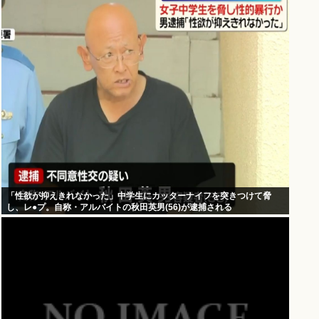
「性欲が抑えきれなかった」中学生にカッターナイフを突きつけて脅
し、レ●プ。自称・アルバイトの秋田英男(56)が逮捕される