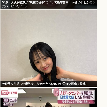
55歳・大久保佳代子”現在の性欲”について衝撃告白 「休みの日とかそう
だね、だいたい…」
芸能界を引退した爆乳女、なぜか今もSNSでお◯ぱい画像を投稿！