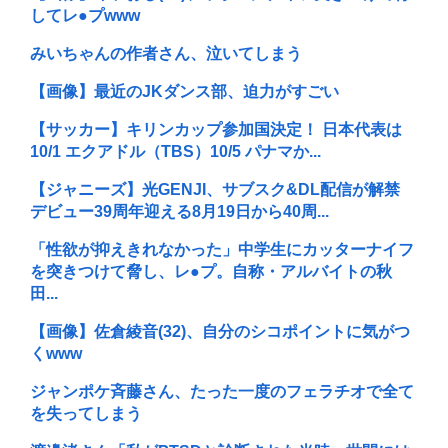
してレ●プwww
みいちゃんの作者さん、泣いてしまう
【画像】最近のJKダンス部、迫力がすごい
【サッカー】キリンカップ参加国決定！ 日本代表は
10/1 エクアドル（TBS）10/5 パナマか...
【ジャニーズ】光GENJI、サブスク&DL配信が解禁
デビュー39周年迎える8月19日から40周...
「性欲が抑えきれなかった」中学生にカッターナイフ
を突きつけて脅し、レ●プ。自称・アルバイトの秋
田...
【画像】佐倉綾音(32)、自分のシコポイントに気がつ
くwww
ジャンポケ斉藤さん、たった一度のフェラチオで全て
を失ってしまう