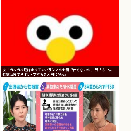
女「ガルガル期はホルモンバランスの影響で仕方ないの」 男「ふ~ん、
性欲我慢できずレ●プする男と同じだね」