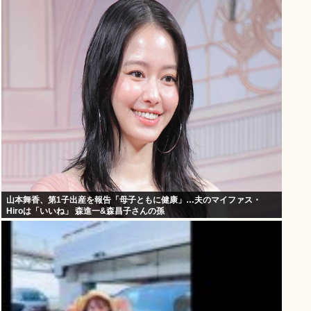
山本舞香、第1子出産を報告「母子ともに健康」…夫のマイファス・
Hiroは「いいね」 森進一&森昌子さんの孫