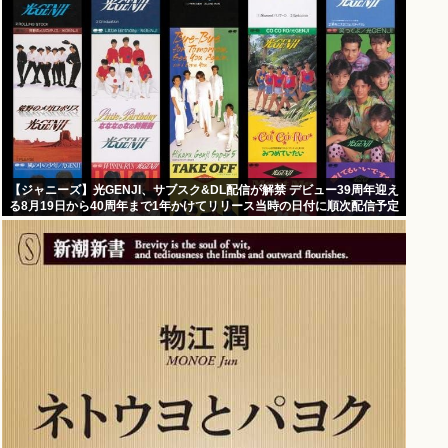
【ジャニーズ】光GENJI、サブスク&DL配信が解禁 デビュー39周年迎え
る8月19日から40周年まで1年かけてリリース当時の日付に順次配信予定