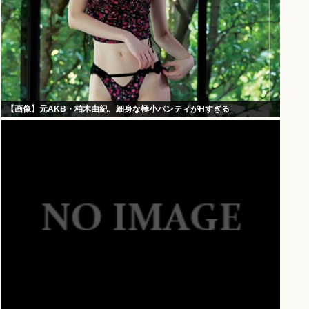
【画像】元AKB・柏木由紀、細身な極小パンティがHすぎる