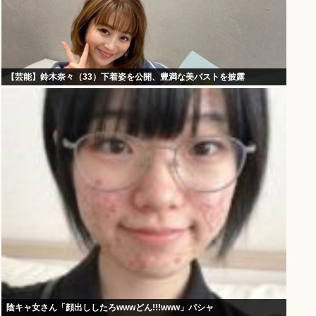
【芸能】鈴木奈々（33）下着姿を公開、豊満な美バストを披露
陰キャ女さん「顔出ししたろwwwどん!!!www」パシャ