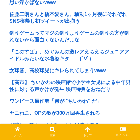
思い浮かばないwww
佐藤二朗さんと橋本愛さん、騒動1ヶ月後にそれぞれ
SNS復帰し初ツイートが出揃う
釣りゲームってマジの釣りよりゲームの釣りの方が釣
れないから面白くないんだよな
『このすば』、めぐみんの激レアえちえちジュニアア
イドルみたいな水着姿キタ───(ﾟ∀ﾟ)───!...
女球審、高校球児にキレられてしまうwww
【高市】 ちいかわの映画館で小学生女児による中年男
性に対する声かけが発生 映画特典をおねだり
ワンピース原作者「何が "ちいかわ" だ」
ヤニねこ、OPの歌が300万回再生される
お前らってカラオケ行ったら何歌うの？
ホーム
検索
トップ
サイドバー
ケンコバ(略してケンドーコバヤシ)、コロナ後遺症で