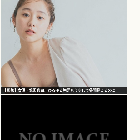
【画像】女優・堀田真由、ゆるゆる胸元もう少しで谷間見えるのに