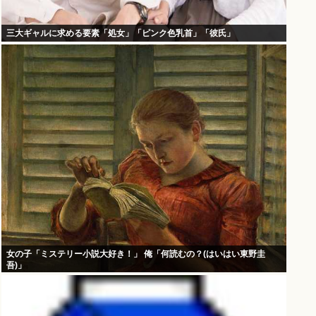
三大ギャルに求める要素「処女」「ピンク色乳首」「彼氏」
女の子「ミステリー小説大好き！」 俺「何読むの？(はいはい東野圭
吾)」