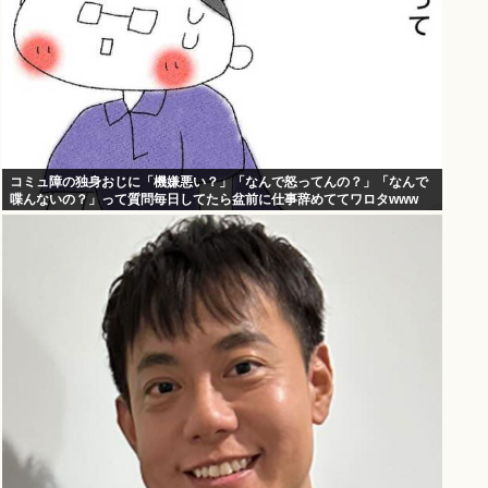
コミュ障の独身おじに「機嫌悪い？」「なんで怒ってんの？」「なんで
喋んないの？」って質問毎日してたら盆前に仕事辞めててワロタwww