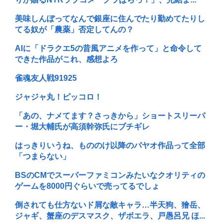
美味しんぼってなんで銀座に住んでたり勤めてたりし
てる奴が「農薬」否定してんの？
AIに「ドラクエ5の昔風アニメを作って」と命令して
できた作品がこれ、感想よろ
雀魂友人戦91925
ジャジャ丸！ピッコロ！
「あの、ナメてます？さっきから」ショートスリーパ
ー・堀大輔氏が高須幹弥氏にブチギレ
はっきりいうね、もののけ以降のパヤオ作品って全部
「つまらない」
BSのCMでスーパーファミコンみたいなクオリティの
ゲームを8000円ぐらいで売ってるでしょ
倒されても仕方ないド屑な敵キャラ…半天狗、獪岳、
ジャギ、蟹座のデスマスク、ザボエラ、戸愚呂兄 ほ...