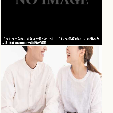
「タトゥー入れてる奴は全員バカです」「すごい民度低い」この道23年
の彫り師YouTuberの動画が話題