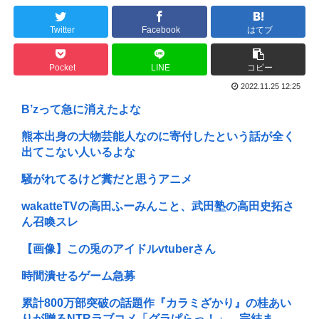
Twitter
Facebook
はてブ
Pocket
LINE
コピー
2022.11.25 12:25
B’zって急に消えたよな
熊本出身の大物芸能人なのに寄付したという話が全く
出てこない人いるよな
騒がれてるけど糞だと思うアニメ
wakatteTVの高田ふーみんこと、武田塾の高田史拓さ
ん召喚スレ
【画像】この兎のアイドルvtuberさん
時間潰せるゲーム急募
累計800万部突破の話題作『カラミざかり』の桂あい
りが贈るNTRラブコメ「グラぱらっ！」、完結ま...