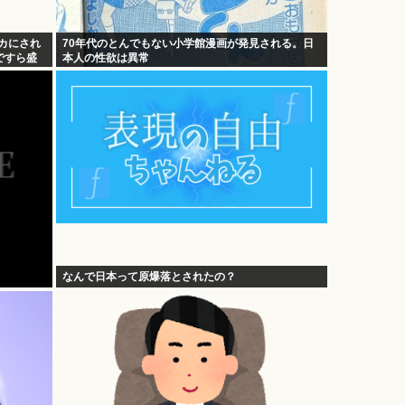
カにされ
70年代のとんでもない小学館漫画が発見される。日
ですら盛
本人の性欲は異常
なんで日本って原爆落とされたの？