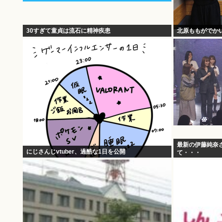
30すぎて童貞は流石に精神疾患
北原ももがでか
最新の伊藤純奈
にじさんじvtuber、過酷な1日を公開
て・・・