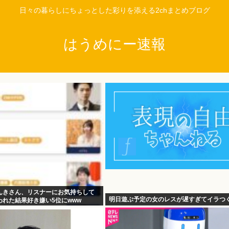
日々の暮らしにちょっとした彩りを添える2chまとめブログ
はうめにー速報
んきさん、リスナーにお気持ちして
明日遊ぶ予定の女のレスが遅すぎてイラつ
れた結果好き嫌い5位にwww