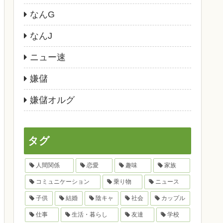
なんG
なんJ
ニュー速
嫌儲
嫌儲オルグ
タグ
人間関係
恋愛
趣味
家族
コミュニケーション
乗り物
ニュース
子供
結婚
陰キャ
社会
カップル
仕事
生活・暮らし
友達
学校