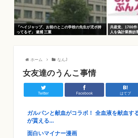
「ヘイジャップ、お前のとこの学校の先生が児ポ持
共産党、1700
ってるぞ」 逮捕 三重
人を偽計業務妨
ホーム
なんJ
女友達のうんこ事情
Twitter
Facebook
はてブ
ガルパンと献血がコラボ！ 全血液を献血す
が貰える...
面白いマイナー漫画