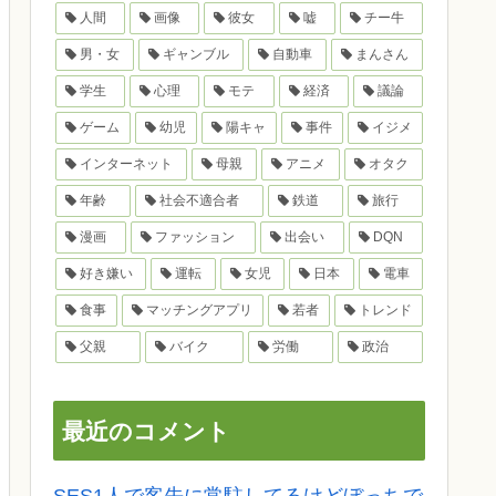
人間
画像
彼女
嘘
チー牛
男・女
ギャンブル
自動車
まんさん
学生
心理
モテ
経済
議論
ゲーム
幼児
陽キャ
事件
イジメ
インターネット
母親
アニメ
オタク
年齢
社会不適合者
鉄道
旅行
漫画
ファッション
出会い
DQN
好き嫌い
運転
女児
日本
電車
食事
マッチングアプリ
若者
トレンド
父親
バイク
労働
政治
最近のコメント