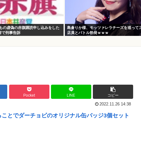
件もの虚偽の赤旗購読申し込みをした
島倉りか様、モッツァレラチーズを巡って
害で刑事告訴
店員とバトル勃発ｗｗｗ
Pocket
LINE
コピー
2022.11.26 14:38
ることでダーチョビのオリジナル缶バッジ3個セット