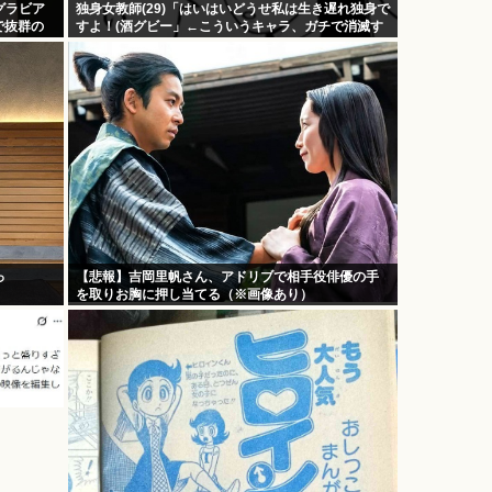
グラビア
独身女教師(29)「はいはいどうせ私は生き遅れ独身で
で抜群の
すよ！(酒グビー」←こういうキャラ、ガチで消滅す
る
っ
【悲報】吉岡里帆さん、アドリブで相手役俳優の手
を取りお胸に押し当てる（※画像あり）