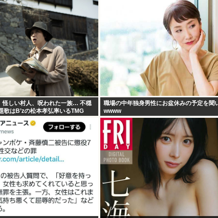
」怪しい村人、呪われた一族… 不穏
職場の中年独身男性にお盆休みの予定を聞
題歌はB’zの松本孝弘率いるTMG
wwww