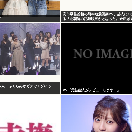
高市早苗首相の熊本地震視察PV、芸人にバ
い
る「北朝鮮の記録映画かと思った。金正恩
りすぎって言うぞ」
さん、ふくらみがガチでエグいっ
AV「元芸能人がデビューします！」