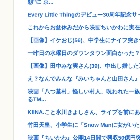
態”に 京...
Every Little Thingのデビュー30
これからお盆休みだから映画ちいかわに実在
【画像】イケおじ(56)、中学生にナイフ突き
一昨日の水曜日のダウンタウン面白かった？
【画像】田中みな実さん(39)、中出し婚し
え？なんでみんな『みいちゃんと山田さん』
映画「八つ墓村」怪しい村人、呪われた一族…
るTM...
KIINA.こと氷川きよしさん、ライブを前に
竹田天皇、小学生に「Snow Manに女がいた
映画『ちいかわ』公開14日間で興収50億円