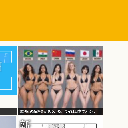
く
国別女の品評会が見つかる。ワイは日本でええわ