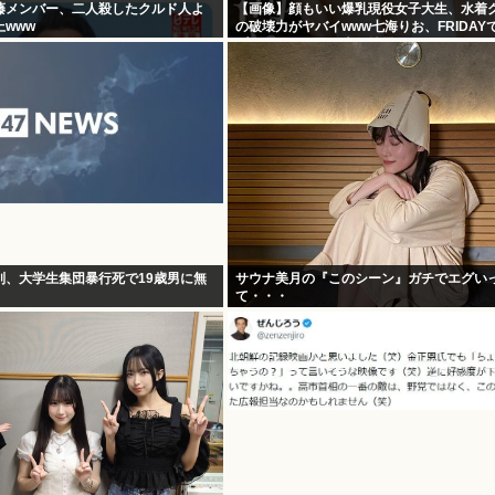
藤メンバー、二人殺したクルド人よ
【画像】顔もいい爆乳現役女子大生、水着
www
の破壊力がヤバイwww七海りお、FRIDAY
プロポーションを大胆披露！！！
別、大学生集団暴行死で19歳男に無
サウナ美月の『このシーン』ガチでエグい
て・・・