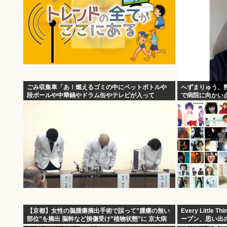
ごみ収集車「あ！燃えるゴミの中にペットボトルや
へずまりゅう、
段ボールや中華鍋やドラム缶やテレビが入って
で病院に向かい
る！」
【京都】女性の脳腫瘍摘出手術で誤って”腫瘍の無い
Every Littl
部位”を摘出 脳幹など損傷受け”植物状態”に 京大病
ープン、思い出
院