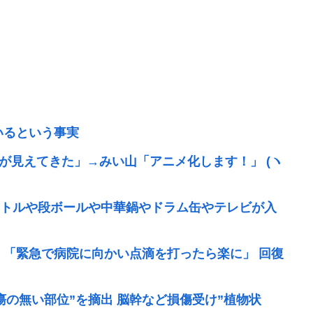
いるという事実
実が見えてきた」→みい山「アニメ化します！」 (ヽ
トルや段ボールや中華鍋やドラム缶やテレビが入
 「緊急で病院に向かい点滴を打ったら楽に」 回復
の無い部位”を摘出 脳幹など損傷受け”植物状