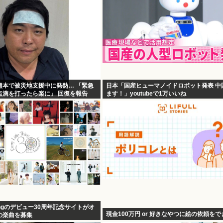
熊本で被災地支援中に発熱… 「緊急
日本「国産ヒューマノイドロボット発表 中
点滴を打ったら楽に」 回復を報告
ます！」youtubeで1万いいね
e Thingのデビュー30周年記念サイトがオ
現金100万円 or 好きなやつに絵の依頼を
の楽曲を募集