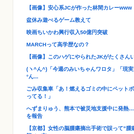
【画像】安心系JCが作った林間カレーwww
盆休み遊べるゲーム教えて
映画ちいかわ興行収入50億円突破
MARCHって高学歴なの？
【画像】このハゲにやられたJKがたくさん
(ヽ^ん^)「今週のみいちゃんワロタ」「現
°ん...
ごみ収集車「あ！燃えるゴミの中にペットボ
ってる！」
へずまりゅう、熊本で被災地支援中に発熱…
を報告
【京都】女性の脳腫瘍摘出手術で誤って”腫瘍