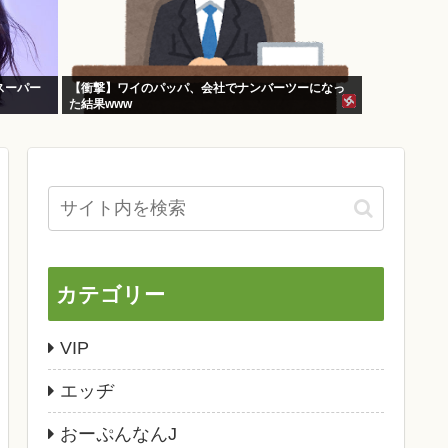
スーパー
【衝撃】ワイのパッパ、会社でナンバーツーになっ
た結果www
カテゴリー
VIP
エッヂ
おーぷんなんJ