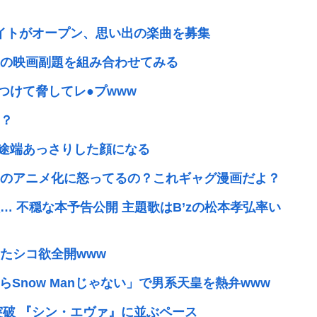
周年記念サイトがオープン、思い出の楽曲を募集
の映画副題を組み合わせてみる
つけて脅してレ●プwww
？
た途端あっさりした顔になる
のアニメ化に怒ってるの？これギャグ漫画だよ？
 不穏な本予告公開 主題歌はB’zの松本孝弘率い
あたシコ欲全開www
らSnow Manじゃない」で男系天皇を熱弁www
突破 『シン・エヴァ』に並ぶペース