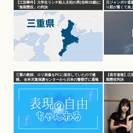
【江別事件】大学生リンチ殺人主犯の男(当時18歳)に
元ジャンポケ斎
「無期懲役」の判決
り罰が重くて炎上
三重の教師、ロリ画像をPCに保存していたので逮
【高市速報】江
捕。 全米児童保護センターから日本の警察庁に通報
期懲役判決
が来る。