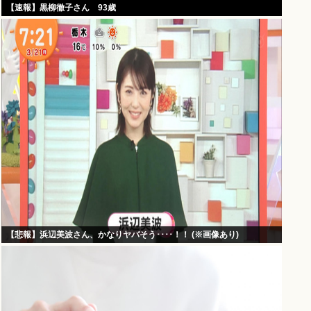
【速報】黒柳徹子さん 93歳
【悲報】浜辺美波さん、かなりヤバそう････！！ (※画像あり)