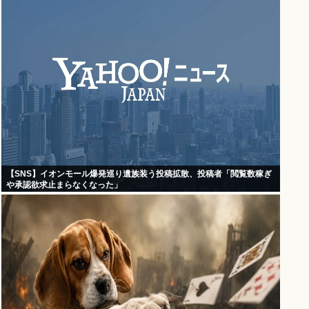
【SNS】イオンモール爆発巡り遺族装う投稿拡散、投稿者「閲覧数稼ぎ
や承認欲求止まらなくなった」