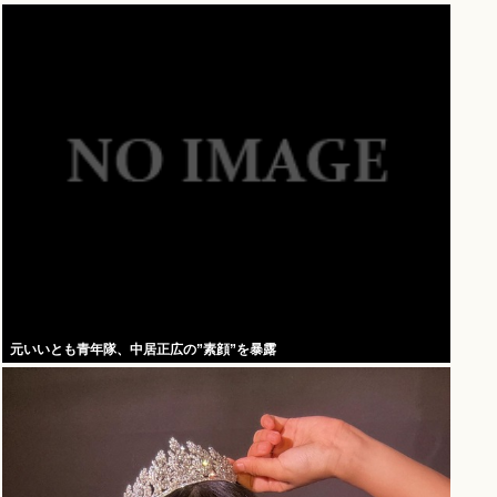
元いいとも青年隊、中居正広の”素顔”を暴露