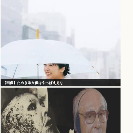
【画像】たぬき系女優はやっぱええな