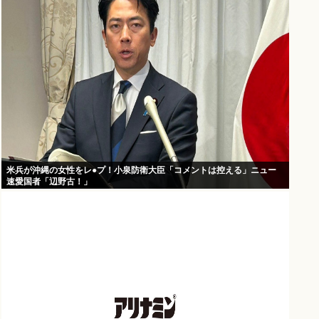
米兵が沖縄の女性をレ●プ！小泉防衛大臣「コメントは控える」ニュー
速愛国者「辺野古！」