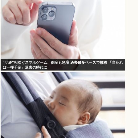
“サ終”相次ぐスマホゲーム、倒産も急増 過去最多ペースで推移 「当たれ
ば一攫千金」過去の時代に