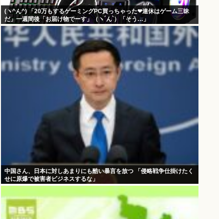
(ヽ^ん^) 「20万もするゲーミングPC買っちゃった❤連休はゲーム三昧
だ」一週間後「お届け物でーす」（ヽ´ん`）「そう…」
中国さん、日本に対しあまりにも酷い暴言を放つ 「侵略戦争仕掛けたく
せに原爆で被害者ビジネスするな」