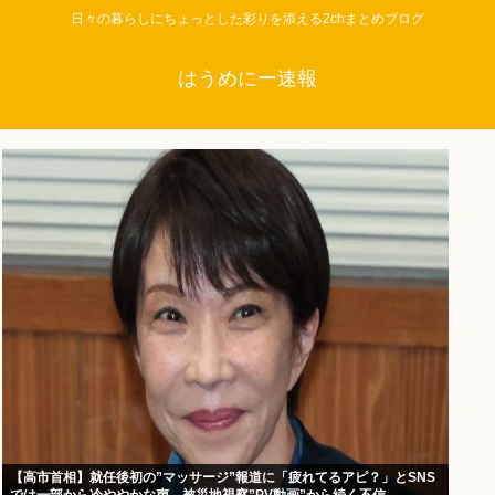
日々の暮らしにちょっとした彩りを添える2chまとめブログ
はうめにー速報
【高市首相】就任後初の”マッサージ”報道に「疲れてるアピ？」とSNS