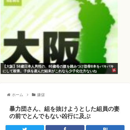
【大阪】58歳日本人男性の、80歳母の腹を踏みつけ肋骨8本をバキバキ
にして殺害。子供を産んだ結末がこれなら少子化仕方ないね
ホーム
嫌儲
暴力団さん、組を抜けようとした組員の妻
の前でとんでもない凶行に及ぶ