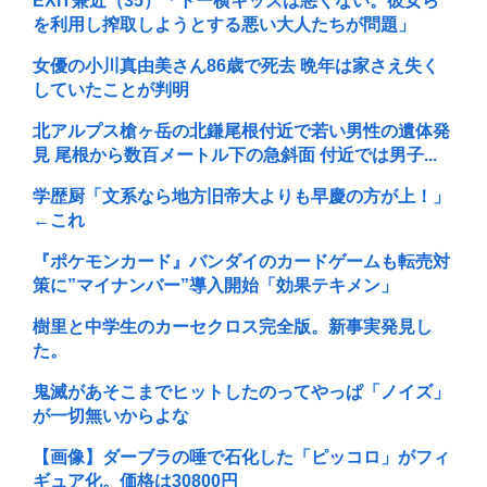
EXIT兼近（35）「トー横キッズは悪くない。彼女ら
を利用し搾取しようとする悪い大人たちが問題」
女優の小川真由美さん86歳で死去 晩年は家さえ失く
していたことが判明
北アルプス槍ヶ岳の北鎌尾根付近で若い男性の遺体発
見 尾根から数百メートル下の急斜面 付近では男子...
学歴厨「文系なら地方旧帝大よりも早慶の方が上！」
←これ
『ポケモンカード』バンダイのカードゲームも転売対
策に”マイナンバー”導入開始「効果テキメン」
樹里と中学生のカーセクロス完全版。新事実発見し
た。
鬼滅があそこまでヒットしたのってやっぱ「ノイズ」
が一切無いからよな
【画像】ダーブラの唾で石化した「ピッコロ」がフィ
ギュア化。価格は30800円