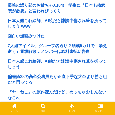
長崎の語り部のお爺ちゃん(84)、学生に『日本も核武
装が必要』と言われびっくり
日本人艦これ絵師、AI絵だと誹謗中傷され筆を折って
しまう www
面白い漫画みつけた
7人組アイドル、グループ名通り？結成5カ月で「消え
逝く」電撃解散…メンバーは給料未払い告白
日本人艦これ絵師、AI絵だと誹謗中傷され筆を折って
しまう
偏差値38の高卒公務員たが正直下手な大卒より勝ち組
だと思ってる
『ヤニねこ』の原作読んだけど、めっちゃおもんない
なこれ
米津玄師さん、絵はプロレベルだった！！！
ホーム
検索
トップ
サイドバー