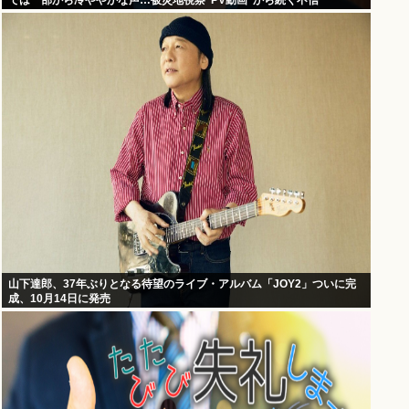
では一部から冷ややかな声…被災地視察”PV動画”から続く不信
山下達郎、37年ぶりとなる待望のライブ・アルバム「JOY2」ついに完
成、10月14日に発売