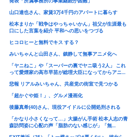
発表「所属事務所の事業継続が困難」
山口達也さん、家賃3万4千円のアパートに暮らす
松本まりか「戦争はやっちゃいかん」祖父が生涯最も
口にした言葉を紹介 平和への思いをつづる
ヒコロヒーと無料でキス する？
みいちゃんと山田さん、鎮静して無事アニメ化へ
「ヤニねこ」や「スーパーの裏でヤニ吸う2人」 これ
って愛煙家の高市早苗が総理大臣になってからアニ...
悲報 リアルみいちゃん、共産党の街宣で見つかる
「超かぐや姫！」、グルメ漫画化
後藤真希(40)さん、現役アイドルに公開処刑される
「かなり小さくなって…」大腸がん手術 松本人志の青
森訪問姿に心配の声「脂肪のない感じが」「無...