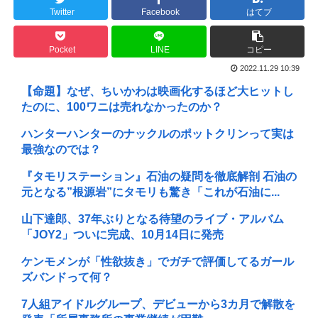
Twitter
Facebook
はてブ
Pocket
LINE
コピー
2022.11.29 10:39
【命題】なぜ、ちいかわは映画化するほど大ヒットし
たのに、100ワニは売れなかったのか？
ハンターハンターのナックルのポットクリンって実は
最強なのでは？
『タモリステーション』石油の疑問を徹底解剖 石油の
元となる”根源岩”にタモリも驚き「これが石油に...
山下達郎、37年ぶりとなる待望のライブ・アルバム
「JOY2」ついに完成、10月14日に発売
ケンモメンが「性欲抜き」でガチで評価してるガール
ズバンドって何？
7人組アイドルグループ、デビューから3カ月で解散を