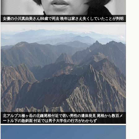
女優の小川真由美さん86歳で死去 晩年は家さえ失くしていたことが判明
北アルプス槍ヶ岳の北鎌尾根付近で若い男性の遺体発見 尾根から数百メ
ートル下の急斜面 付近では男子大学生の行方がわからず