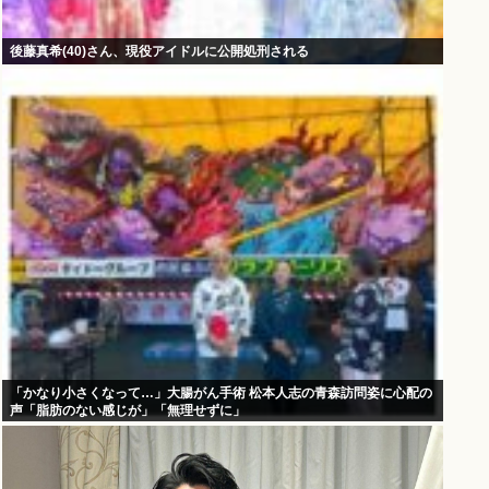
後藤真希(40)さん、現役アイドルに公開処刑される
「かなり小さくなって…」大腸がん手術 松本人志の青森訪問姿に心配の
声「脂肪のない感じが」「無理せずに」