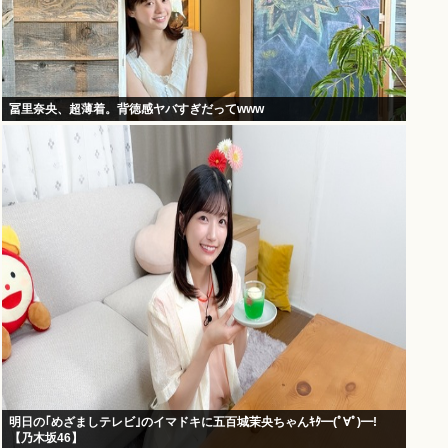
冨里奈央、超薄着。背徳感ヤバすぎだってwww
明日の｢めざましテレビ｣のイマドキに五百城茉央ちゃんｷﾀ━(ﾟ∀ﾟ)━!
【乃木坂46】