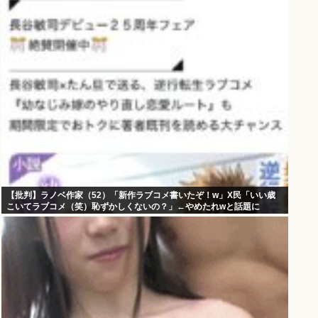
【批判】ラノベ作家（52）「新作ラブコメ書いたぞ！w」X民「いい歳
こいてラブコメ（笑）恥ずかしくないの？」←やめたれwと話題に