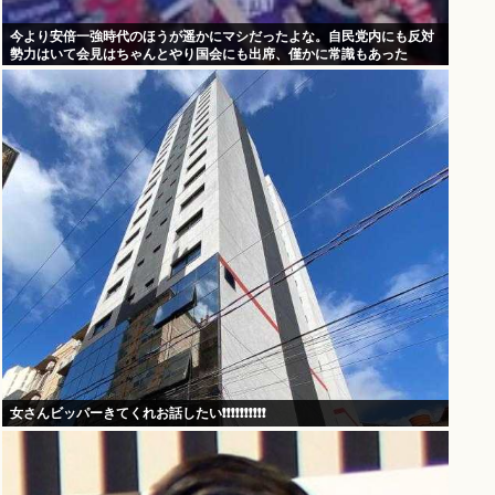
今より安倍一強時代のほうが遥かにマシだったよな。自民党内にも反対
勢力はいて会見はちゃんとやり国会にも出席、僅かに常識もあった
女さんビッパーきてくれお話したい❗❗❗❗❗❗❗❗❗❗