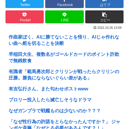
Twitter
Facebook
はてブ
Pocket
LINE
コピー
2022.10.26 13:09
作曲家ぼく、AIに勝てないことを悟り、AIじゃ作れな
い曲へ舵を切ることを決断
早稲田大生、複数名がゴールドカードのポイント詐欺
で無銭飲食
有識者「範馬勇次郎とクリリンが戦ったらクリリンの
圧勝。勝負にならないぐらい差がある」
有吉弘行さん、また匂わせポストwww
ブロリー投入したら滅亡しそうなドラマ
なぜガンプラで戦艦ものは少ないのか？？？
「なぜ性行為の許諾をとらなかったんですか？」 ジャ
ンポケ斉藤「なぜとる必要があるんです？！」