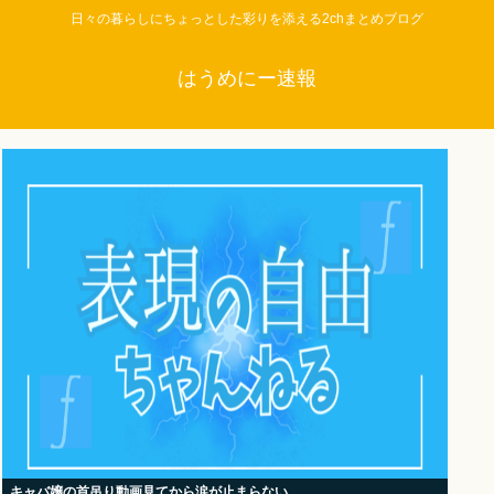
日々の暮らしにちょっとした彩りを添える2chまとめブログ
はうめにー速報
キャバ嬢の首吊り動画見てから涙が止まらない