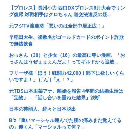
【プロレス】長州小力 西口DXプロレス8月大会でリン
グ復帰 対戦相手はクロちゃん 道交法違反の疑...
元フジTV渡邉渚「悪いのは全部中居正広！」
早稲田大生、複数名がゴールドカードのポイント詐欺
で無銭飲食
おっさん（38）と少女（16）の最高に尊い漫画、「お
っさんはうぜぇぇぇんだよ！ってギルドから追放...
フリーザ様「ほう！戦闘力42,000！部下に欲しいくら
いですよ！」 (;´ん`)「え！？」
元TBS山本里菜アナ、離婚を報告 4年間の結婚生活は
「宝物」…「話し合いを重ねた結果」決断
日本の芸能人、続々と日本脱出
B’z「重いマーシャル運んでた腰の痛みまだ覚えてる
の」俺くん「マーシャルって何？ 」