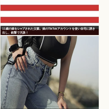
11歳の娘をレ●プされた父親。娘のTikTokアカウントを使い自宅に誘き
出し、銃撃で天誅！