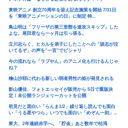
東映アニメ 創立70周年を迎え記念施策を開始 7/31日
を「東映アニメーションの日」に制定 特...
鳥山明は「フリーザの第三形態を速攻スキップ」した
よな。尾田君なら一ヶ月は引っ張る。
立川志らく、ヒカルを弟子にしたことへの「談志が泣
いてるぞ」の声を”一言”でピシャリ
今の流れなら「ラブやん」のアニメ化も行けるんじゃ
ね？
檜山沙耶に代わる新しい弱者男性の姫が発見される
影山優佳、フォトエッセイが販売から 5日で重版決
定！未公開ランジェリーカットを公開
初見だと面白い「らんま1/2」繰り返し読んでも面白
い「うる星やつら」いつでも面白い「めぞん一刻」...
東大、2年連続赤字へ。「貯金」あと数年で枯渇