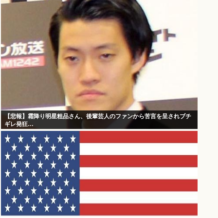
【悲報】霜降り明星粗品さん、後輩芸人のファンから苦言を呈されブチ
ギレ発狂…