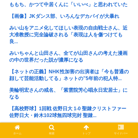
ももち、かつて中居くんに「いいべ」と思われていた
【画像】JKダンス部、いろんなデカパイが大暴れ
みい山をアニメ化してほしい表現の自由戦士さん、近
大准教授に完全論破される「表現は人を傷つけても
良...
みいちゃんと山田さん、全てが山田さんの考えた漫画
の中の世界だった説が濃厚になる
【ネットの正義】NHK性加害の出演者は「今も普通の
顔して芸能活動してる」ネットの”5年前の犯人特...
美輪明宏さんの戒名、「紫雲院芳心唱永日宏居士」に
なる
【高校野球】1回戦 佐野日大 1-0 聖隷クリストファー
佐野日大・鈴木102球無四球完封 聖隷...
【非音楽家】音楽界隈の裏ボス「ブライアン・イー
ノ」のケンモメンがお気に入りの仕事は何？
ホーム
検索
トップ
サイドバー