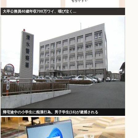
大卒公務員40歳年収700万ワイ、咽び泣く…
帰宅途中の小学生に痴漢行為。男子学生(16)が逮捕される