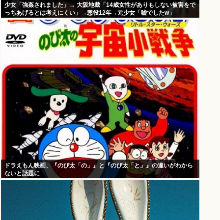
少女「強姦されました」→ 大阪地裁「14歳女性がありもしない被害をで
っちあげるとは考えにくい」→懲役12年→元少女「嘘でしたw」
ドラえもん映画、『のび太「の」』と『のび太「と」』の違いがわから
ないと話題に