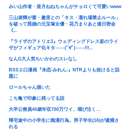
みい山作者・亜月ねねちゃんがチョロくて可愛いwww
三山凌輝が妻・趣里との「キス・濡れ場禁止ルール」
を破って既婚の元宝塚女優・花乃まりあと連日密会
《...
『ライザのアトリエ3』ウェディングドレス姿のライ
ザがフィギュア化キタ───(ﾟ∀ﾟ)───!!!...
なんG大人気ちいかわのスレなし
BSSエ口漫画『未恋-みれん-』NTRよりも抜けると話
題に
ロールちゃん描いた
こち亀で印象に残ってる話
大卒公務員40歳年収700万ワイ、咽び泣く…
帰宅途中の小学生に痴漢行為。男子学生(16)が逮捕さ
れる