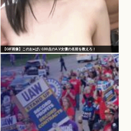
【GIF画像】このお●ぱい100点のA.V女優の名前を教えろ！