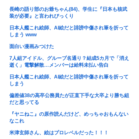
長崎の語り部のお爺ちゃん(84)、学生に『日本も核武
装が必要』と言われびっくり
日本人艦これ絵師、AI絵だと誹謗中傷され筆を折って
しまう www
面白い漫画みつけた
7人組アイドル、グループ名通り？結成5カ月で「消え
逝く」電撃解散…メンバーは給料未払い告白
日本人艦これ絵師、AI絵だと誹謗中傷され筆を折って
しまう
偏差値38の高卒公務員たが正直下手な大卒より勝ち組
だと思ってる
『ヤニねこ』の原作読んだけど、めっちゃおもんない
なこれ
米津玄師さん、絵はプロレベルだった！！！