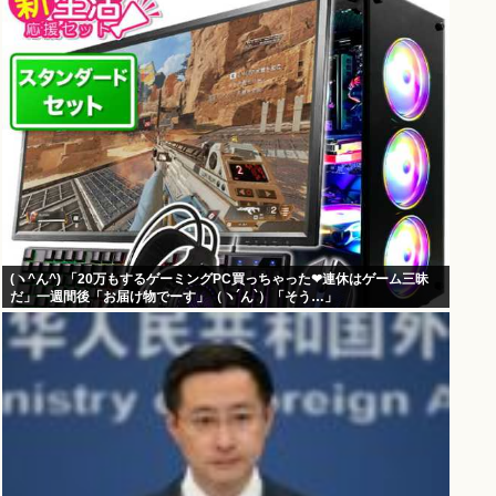
(ヽ^ん^) 「20万もするゲーミングPC買っちゃった❤連休はゲーム三昧
だ」一週間後「お届け物でーす」（ヽ´ん`）「そう…」