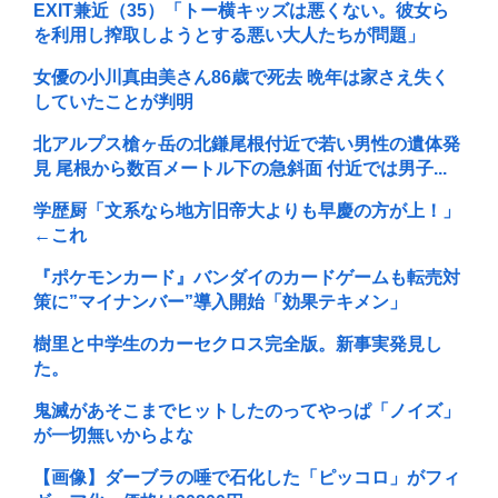
EXIT兼近（35）「トー横キッズは悪くない。彼女ら
を利用し搾取しようとする悪い大人たちが問題」
女優の小川真由美さん86歳で死去 晩年は家さえ失く
していたことが判明
北アルプス槍ヶ岳の北鎌尾根付近で若い男性の遺体発
見 尾根から数百メートル下の急斜面 付近では男子...
学歴厨「文系なら地方旧帝大よりも早慶の方が上！」
←これ
『ポケモンカード』バンダイのカードゲームも転売対
策に”マイナンバー”導入開始「効果テキメン」
樹里と中学生のカーセクロス完全版。新事実発見し
た。
鬼滅があそこまでヒットしたのってやっぱ「ノイズ」
が一切無いからよな
【画像】ダーブラの唾で石化した「ピッコロ」がフィ