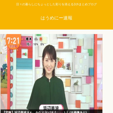
日々の暮らしにちょっとした彩りを添える2chまとめブログ
はうめにー速報
【悲報】浜辺美波さん、かなりヤバそう････！！ (※画像あり)