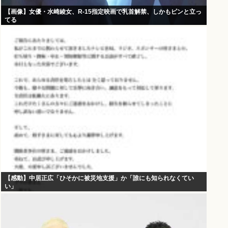
【画像】女優・水崎綾女、R-15指定映画で乳首解禁、しかもピンと立っ
てる
【感動】中居正広「ひそかに被災地支援」か「誰にも知られなくてい
い」