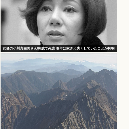
女優の小川真由美さん86歳で死去 晩年は家さえ失くしていたことが判明