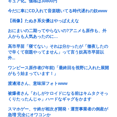
ギュア化。価格は30800円
今だに車にCD入れて音楽聴いてる時代遅れの奴www
【画像】たぬき系女優はやっぱええな
おにまいの二期ってやらないの?アニメも原作も、外
人からも人気あったのに…
高市早苗「寝てない」それは分かったが「徹夜したの
で辛くて宿題やってません」って言う奴高市早苗以
外...
ワンピース原作者(7年前)「最終回を視野に入れた展開
がもう始まっています！」
渡邊渚さん、意味深フォトwww
被爆者さん「わしがケロイドになる前はキムタクそっ
くりたったんじゃ」ハードなギャグをかます
スマホゲー、サ終が相次ぎ開発・運営事業者の倒産が
急増 完全にオワコンか