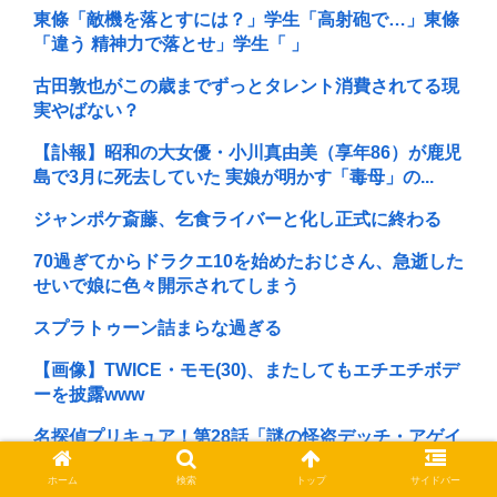
東條「敵機を落とすには？」学生「高射砲で…」東條
「違う 精神力で落とせ」学生「 」
古田敦也がこの歳までずっとタレント消費されてる現
実やばない？
【訃報】昭和の大女優・小川真由美（享年86）が鹿児
島で3月に死去していた 実娘が明かす「毒母」の...
ジャンポケ斎藤、乞食ライバーと化し正式に終わる
70過ぎてからドラクエ10を始めたおじさん、急逝した
せいで娘に色々開示されてしまう
スプラトゥーン詰まらな過ぎる
【画像】TWICE・モモ(30)、またしてもエチエチボデ
ーを披露www
名探偵プリキュア！第28話「謎の怪盗デッチ・アゲイ
ン」
ホーム
検索
トップ
サイドバー