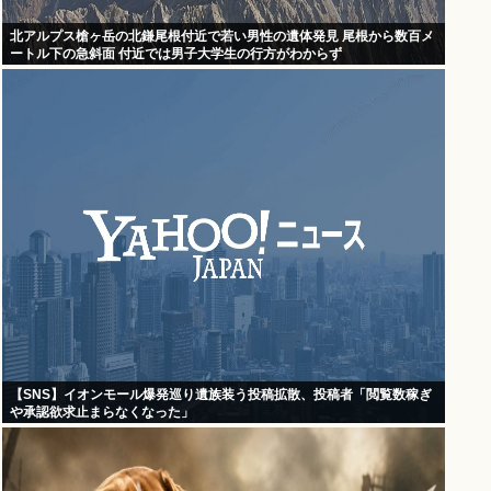
北アルプス槍ヶ岳の北鎌尾根付近で若い男性の遺体発見 尾根から数百メ
ートル下の急斜面 付近では男子大学生の行方がわからず
【SNS】イオンモール爆発巡り遺族装う投稿拡散、投稿者「閲覧数稼ぎ
や承認欲求止まらなくなった」