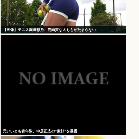
【画像】テニス園田彩乃、筋肉質な太ももがたまらない
元いいとも青年隊、中居正広の”素顔”を暴露