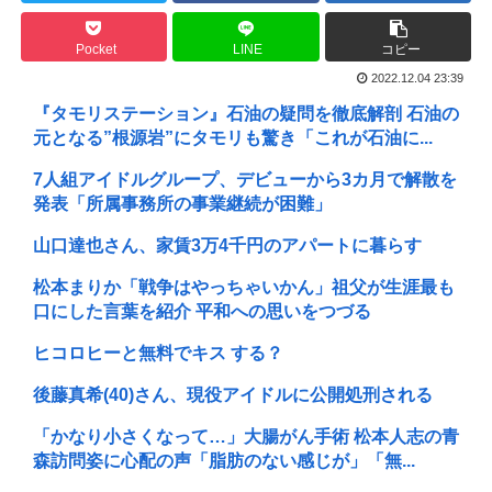
Pocket
LINE
コピー
2022.12.04 23:39
『タモリステーション』石油の疑問を徹底解剖 石油の
元となる”根源岩”にタモリも驚き「これが石油に...
7人組アイドルグループ、デビューから3カ月で解散を
発表「所属事務所の事業継続が困難」
山口達也さん、家賃3万4千円のアパートに暮らす
松本まりか「戦争はやっちゃいかん」祖父が生涯最も
口にした言葉を紹介 平和への思いをつづる
ヒコロヒーと無料でキス する？
後藤真希(40)さん、現役アイドルに公開処刑される
「かなり小さくなって…」大腸がん手術 松本人志の青
森訪問姿に心配の声「脂肪のない感じが」「無...