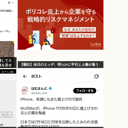
着してス
【嘔吐】休日のエッヂ、明らかに平日と人種が違う
格を見せ