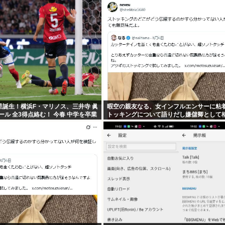
星誕生！横浜F・マリノス、三井寺 眞
暇空の親友なる、女インフルエンサーに粘
ゴール 全3得点絡む！ 今春 中学を卒業
トッキングについて語りだし嫌儲卿として
つける