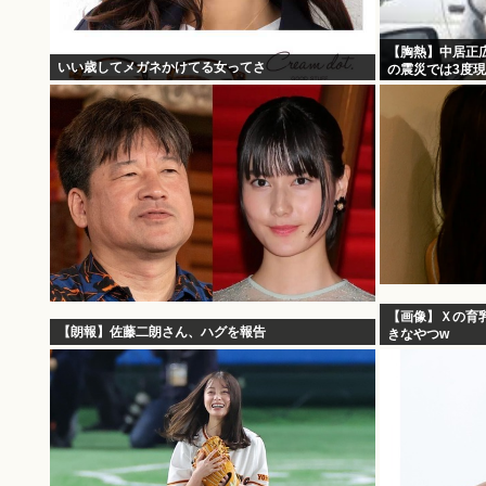
【胸熱】中居正
いい歳してメガネかけてる女ってさ
の震災では3度
【画像】Ｘの育
【朗報】佐藤二朗さん、ハグを報告
きなやつw