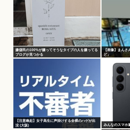
嫌儲民の100%が嫌ってそうなタイプの人を嫌ってる
【画像】まんさ
ブログが見つかる
ど」
【注意喚起】女子高生に声掛けする全裸のハゲが出
みんなのスマホ
没 (大阪)