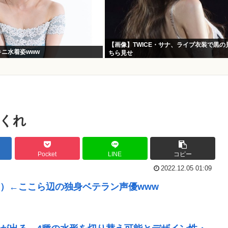
【画像】TWICE・サナ、ライブ衣装で黒の
キニ水着姿www
ちら見せ
くれ
Pocket
LINE
コピー
2022.12.05 01:09
35）←ここら辺の独身ベテラン声優www