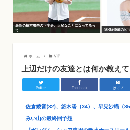
最新の橋本環奈の下半身、大変なことになってるっ
(画像)45歳のビ
て...
ホーム
VIP
上辺だけの友達とは何か教えて
Twitter
Facebook
はてブ
佐倉綾音(32)、悠木碧（34）、早見沙織（
みい山の最終回予想