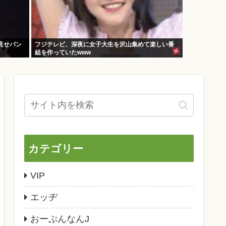
見せパン
フジテレビ、深夜に女子大生を沢山集めて楽しい番
組を作っていたwww
カテゴリー
VIP
エッヂ
おーぷんなんJ