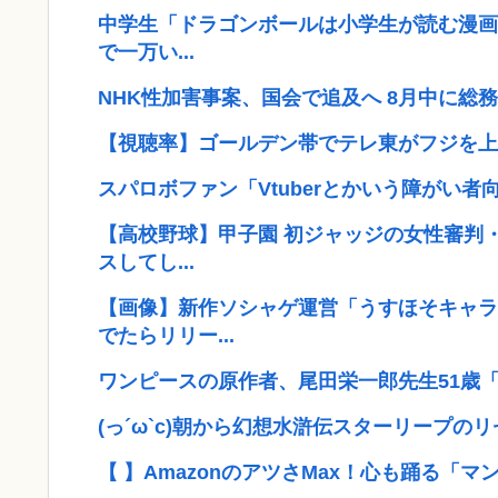
中学生「ドラゴンボールは小学生が読む漫画
で一万い...
NHK性加害事案、国会で追及へ 8月中に総
【視聴率】ゴールデン帯でテレ東がフジを上
スパロボファン「Vtuberとかいう障がい
【高校野球】甲子園 初ジャッジの女性審判
スしてし...
【画像】新作ソシャゲ運営「うすほそキャラ
でたらリリー...
ワンピースの原作者、尾田栄一郎先生51歳
(っ´ω`c)朝から幻想水滸伝スターリープの
【 】AmazonのアツさMax！心も踊る「