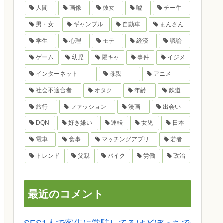
人間
画像
彼女
嘘
チー牛
男・女
ギャンブル
自動車
まんさん
学生
心理
モテ
経済
議論
ゲーム
幼児
陽キャ
事件
イジメ
インターネット
母親
アニメ
社会不適合者
オタク
年齢
鉄道
旅行
ファッション
漫画
出会い
DQN
好き嫌い
運転
女児
日本
電車
食事
マッチングアプリ
若者
トレンド
父親
バイク
労働
政治
最近のコメント