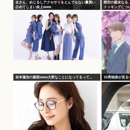
女さん、めじるしアクセサリをとんでもない量買い
暇空の親友なる
占めてしまい炎上www
トッキングにつ
つける
岩本蓮加の腹筋www大変なことになってるって...
30男独身が見る