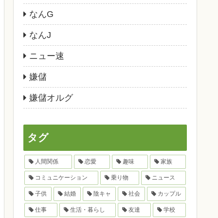
なんG
なんJ
ニュー速
嫌儲
嫌儲オルグ
タグ
人間関係
恋愛
趣味
家族
コミュニケーション
乗り物
ニュース
子供
結婚
陰キャ
社会
カップル
仕事
生活・暮らし
友達
学校