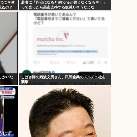
つつつそ使
若者に「円安になるとiPhoneが買えなくなるぞ！」
死ぬの？
って言ったら高市支持する奴減りそうだよな
しかいな
しばき隊の難波文男さん、民間企業のメルチュ社を
襲撃