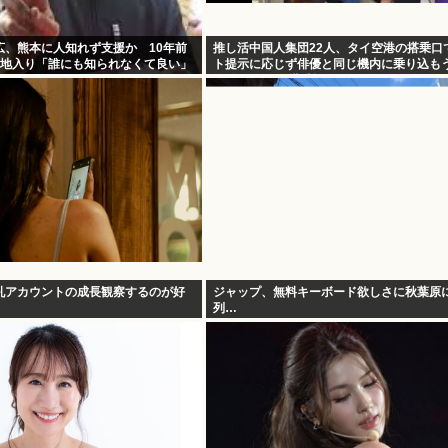
広、熊本に人知れず支援か 10年前
推し活中国人集団22人、タイ空港の搭乗口
現地入り「誰にも知られなくて良い」
ト提示に応じず俳優と同じ機内に乗り込も
混乱 まとめて搭乗拒否
乳アカウントの成長観察するのが好
ジャップ、無料キーボード欲しさに秋葉原
列…