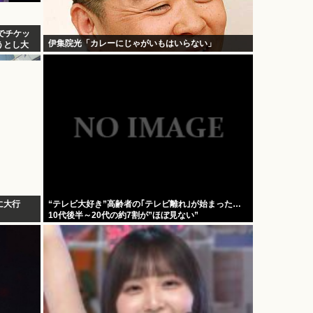
でチケッ
伊集院光「カレーにじゃがいもはいらない」
うとし大
に大行
“テレビ大好き”高齢者の｢テレビ離れ｣が始まった…
10代後半～20代の約7割が”ほぼ見ない”