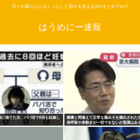
日々の暮らしにちょっとした彩りを添える2chまとめブログ
はうめにー速報
箱に捨てた女、パパ活で8回も妊娠し
腫瘍と間違えて正常な脳みそを摘出された
発呼吸や身動きが一切できないが意識はあ
判明