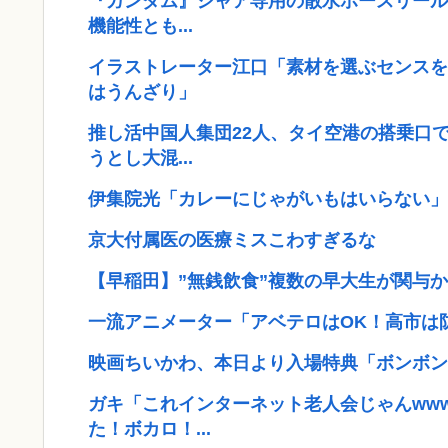
『ガンダム』シャア専用の散水ホースリール
機能性とも...
イラストレーター江口「素材を選ぶセンスを
はうんざり」
推し活中国人集団22人、タイ空港の搭乗口
うとし大混...
伊集院光「カレーにじゃがいもはいらない」
京大付属医の医療ミスこわすぎるな
【早稲田】”無銭飲食”複数の早大生が関与か
一流アニメーター「アベテロはOK！高市は
映画ちいかわ、本日より入場特典「ボンボン
ガキ「これインターネット老人会じゃんww
た！ボカロ！...