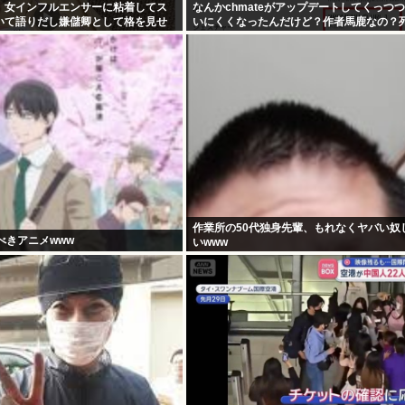
、女インフルエンサーに粘着してス
なんかchmateがアップデートしてくっつ
いて語りだし嫌儲卿として格を見せ
いにくくなったんだけど？作者馬鹿なの？
作業所の50代独身先輩、もれなくヤバい奴
べきアニメwww
いwww