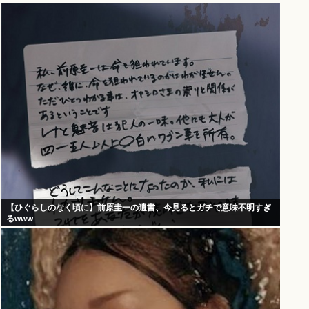
【ひぐらしのなく頃に】前原圭一の遺書、今見るとガチで意味不明すぎ
るwww