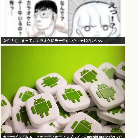
女性「え、まって。カラオケにチー牛がいた」⬅10万いいね
カーナビってさぁ…？オーディオディスプレイにAndroid autoつないで