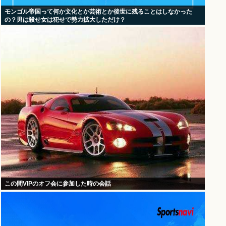
モンゴル帝国って何か文化とか芸術とか後世に残ることはしなかった
の？男は殺せ女は犯せで勢力拡大しただけ？
この間VIPのオフ会に参加した時の会話