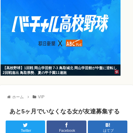
【高校野球】1回戦 岡山学芸館 7-3 鳥取城北 岡山学芸館が中盤に逆転し
2回戦進出 鳥取県勢、夏の甲子園11連敗
ホーム
VIP
あと5ヶ月でいなくなる女が友達募集する
Twitter
Facebook
はてブ