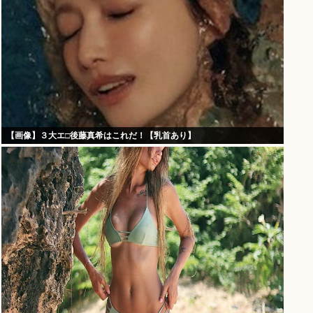
【画像】３大エ□後藤真希はこれだ！【乳首あり】