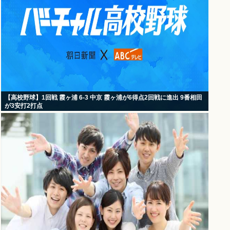
【高校野球】1回戦 霞ヶ浦 6-3 中京 霞ヶ浦が6得点2回戦に進出 9番相田
が3安打2打点