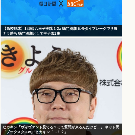
【高校野球】1回戦 八王子実践 1-2x 鳴門渦潮 延長タイブレークでサヨ
ナラ勝ち 鳴門渦潮として甲子園1勝
ヒカキン「ヴィヴァント見てる？って質問が来るんだけど…」 ネット民
「プークスクスw」 ヒカキン「…！？」