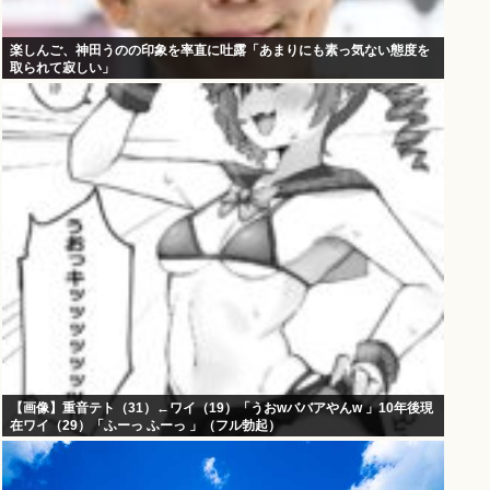
楽しんご、神田うのの印象を率直に吐露「あまりにも素っ気ない態度を
取られて寂しい」
【画像】重音テト（31）←ワイ（19）「うおwババアやんw 」10年後現
在ワイ（29）「ふーっ ふーっ 」（フル勃起）