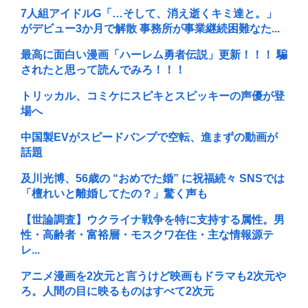
7人組アイドルG「…そして、消え逝くキミ達と。」
がデビュー3か月で解散 事務所が事業継続困難なた...
最高に面白い漫画「ハーレム勇者伝説」更新！！！ 騙
されたと思って読んでみろ！！！
トリッカル、コミケにスピキとスピッキーの声優が登
場へ
中国製EVがスピードバンプで空転、進まずの動画が
話題
及川光博、56歳の “おめでた婚” に祝福続々 SNSでは
「檀れいと離婚してたの？」驚く声も
【世論調査】ウクライナ戦争を特に支持する属性。男
性・高齢者・富裕層・モスクワ在住・主な情報源テ
レ...
アニメ漫画を2次元と言うけど映画もドラマも2次元や
ろ。人間の目に映るものはすべて2次元