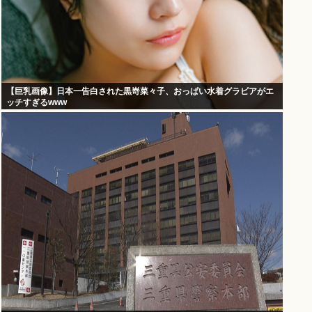
【巨乳画像】日本一告白された黒嵜菜々子、おっぱい水着グラビアがエ
ッチすぎるwww