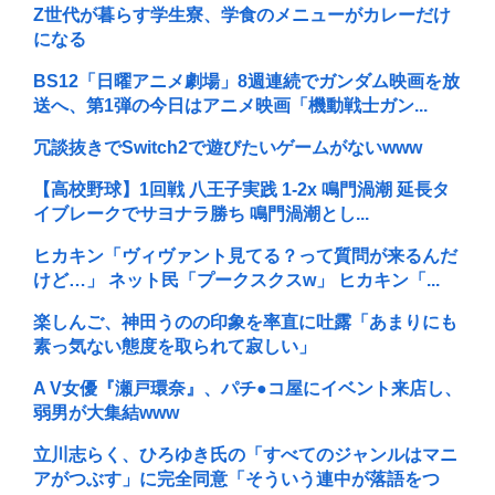
Z世代が暮らす学生寮、学食のメニューがカレーだけ
になる
BS12「日曜アニメ劇場」8週連続でガンダム映画を放
送へ、第1弾の今日はアニメ映画「機動戦士ガン...
冗談抜きでSwitch2で遊びたいゲームがないwww
【高校野球】1回戦 八王子実践 1-2x 鳴門渦潮 延長タ
イブレークでサヨナラ勝ち 鳴門渦潮とし...
ヒカキン「ヴィヴァント見てる？って質問が来るんだ
けど…」 ネット民「プークスクスw」 ヒカキン「...
楽しんご、神田うのの印象を率直に吐露「あまりにも
素っ気ない態度を取られて寂しい」
A V女優『瀬戸環奈』、パチ●コ屋にイベント来店し、
弱男が大集結www
立川志らく、ひろゆき氏の「すべてのジャンルはマニ
アがつぶす」に完全同意「そういう連中が落語をつ