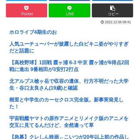
Pocket
LINE
コピー
2022.12.06 08:41
ホロライブ4期生のお
人気ユーチューバーが披露した白ビキニ姿がやりすぎ
だと話題に
【高校野球】1回戦 霞ヶ浦 6-3 中京 霞ヶ浦が6得点2回
戦に進出 9番相田が3安打2打点
北アルプス槍ヶ岳で収容の遺体、行方不明だった大学
生・谷口太良さん(19歳)と確認
樹里と中学生のカーセクロス完全版。新事実発見し
た！
宇宙戦艦ヤマトの原作アニメとリメイク版のアニメを
交互に見てるんだけど、全然違って草
【急募】クレしん映画←こいつが20年以上前の作品し