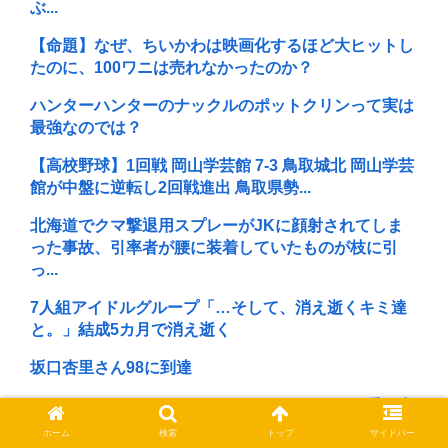
ぶ...
【命題】なぜ、ちいかわは映画化するほど大ヒットし
たのに、100ワニは売れなかったのか？
ハンターハンターのナックルのポットクリンって実は
最強なのでは？
【高校野球】1回戦 岡山学芸館 7-3 鳥取城北 岡山学芸
館が中盤に逆転し2回戦進出 鳥取県勢...
北海道でクマ撃退用スプレーがJKに顔射されてしま
った事故、引率者が腰に装着していたものが枝に引
っ...
7人組アイドルグループ「…そして、消え逝くキミ達
と。」結成5カ月で消え逝く
坂口杏里さん98に到達
でもジャニーさんってネームドキャラにだけは手を出
さなかった星人だよな
ホーム
検索
トップ
サイドバー