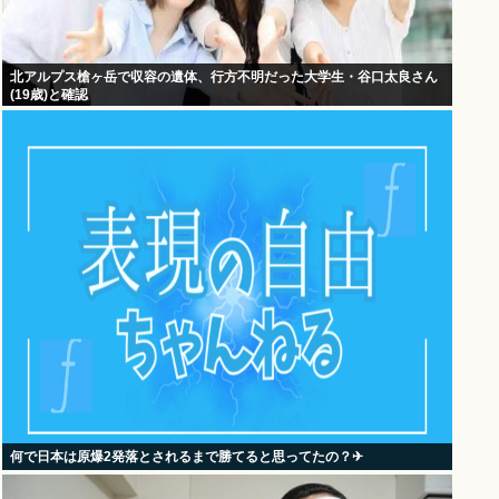
北アルプス槍ヶ岳で収容の遺体、行方不明だった大学生・谷口太良さん
(19歳)と確認
何で日本は原爆2発落とされるまで勝てると思ってたの？‎✈