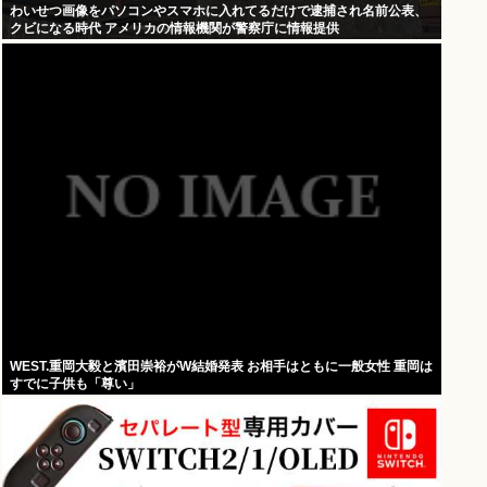
わいせつ画像をパソコンやスマホに入れてるだけで逮捕され名前公表、
クビになる時代 アメリカの情報機関が警察庁に情報提供
WEST.重岡大毅と濱田崇裕がW結婚発表 お相手はともに一般女性 重岡は
すでに子供も「尊い」