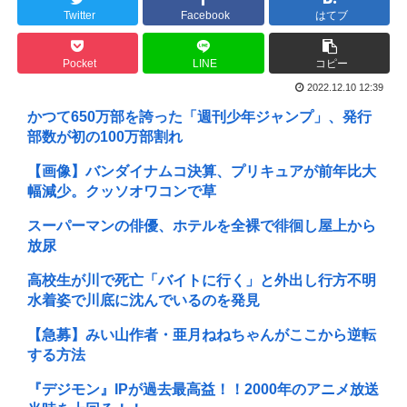
Twitter
Facebook
はてブ
Pocket
LINE
コピー
2022.12.10 12:39
かつて650万部を誇った「週刊少年ジャンプ」、発行
部数が初の100万部割れ
【画像】バンダイナムコ決算、プリキュアが前年比大
幅減少。クッソオワコンで草
スーパーマンの俳優、ホテルを全裸で徘徊し屋上から
放尿
高校生が川で死亡「バイトに行く」と外出し行方不明
水着姿で川底に沈んでいるのを発見
【急募】みい山作者・亜月ねねちゃんがここから逆転
する方法
『デジモン』IPが過去最高益！！2000年のアニメ放送