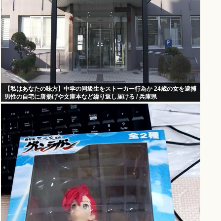
【私はあなたの味方】中学の同級生をストーカー行為か 24歳の女を逮捕
男性の自宅に唐揚げや文庫本など繰り返し届ける / 兵庫県