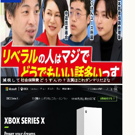
減 税 し て 社会保障費 ど う す ん の ？ 左翼はこれダンマリだよな