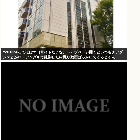
YouTubeってほぼエ口サイトだよな。トップページ開くといつもチアダ
ンスとかローアングルで撮影した街撮り動画ばっか出てくるじゃん