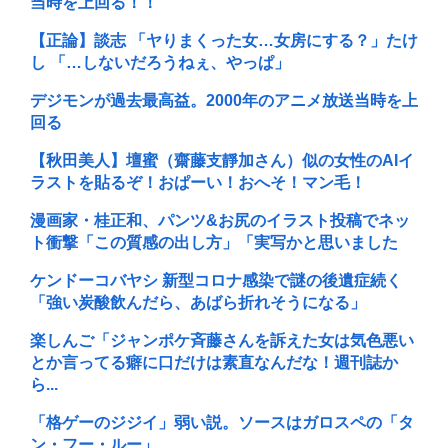
当時を上回る！！
【正論】談志 「ヤりまくった女…女房にする？」たけ
し 「…しないだろうねぇ、やっぱ」
デジモンが過去最高益。2000年のアニメ放送当時を上
回る
【秋田美人】壇蜜（齋藤支靜加さん）似の女性のAIイ
ラストを貼るぞ！おぱーい！おへそ！マン毛！
漫画家・桂正和、パンツ&お尻のイラスト投稿でネッ
ト衝撃「この質感の出し方」「実写かと思いました
ケンドーコバヤシ 新型コロナ感染で謎の後遺症続く
「強い炭酸飲んだら、あばら折れそうになる」
楽しんご「ジャンポケ斉藤さんを訴えた女は気色悪い
とか言ってる癖に口だけは素直なんだな！週刊誌か
ら...
「格ゲーのジジイ」弱い説。ソースはガロスペの「タ
ン・フー・ルー」