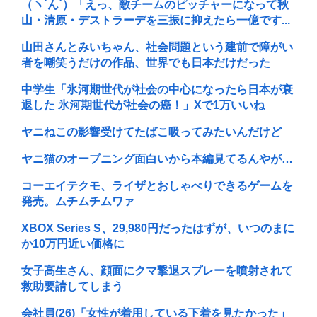
（ヽ´ん`）「えっ、敵チームのピッチャーになって秋
山・清原・デストラーデを三振に抑えたら一億です...
山田さんとみいちゃん、社会問題という建前で障がい
者を嘲笑うだけの作品、世界でも日本だけだった
中学生「氷河期世代が社会の中心になったら日本が衰
退した 氷河期世代が社会の癌！」Xで1万いいね
ヤニねこの影響受けてたばこ吸ってみたいんだけど
ヤニ猫のオープニング面白いから本編見てるんやが…
コーエイテクモ、ライザとおしゃべりできるゲームを
発売。ムチムチムワァ
XBOX Series S、29,980円だったはずが、いつのまに
か10万円近い価格に
女子高生さん、顔面にクマ撃退スプレーを噴射されて
救助要請してしまう
会社員(26)「女性が着用している下着を見たかった」