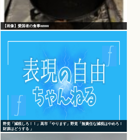
【画像】愛国者の食事www
野党「減税しろ！！」高市「やります」野党「無責任な減税はやめろ！
財源はどうする 」