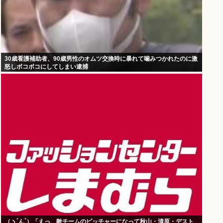
30歳看護補助者、90歳男性のオムツ交換時に暴れて噛みつかれたのに激
怒しボコボコにしてしまい逮捕
（ヽ´ん`）「えっ、敵チームのピッチャーになって秋山・清原・デスト