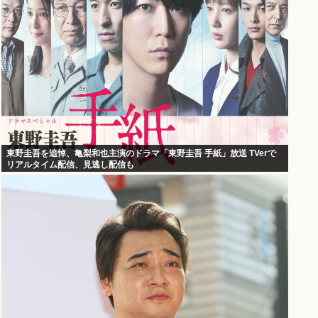
東野圭吾を追悼、亀梨和也主演のドラマ「東野圭吾 手紙」放送 TVerで
リアルタイム配信、見逃し配信も