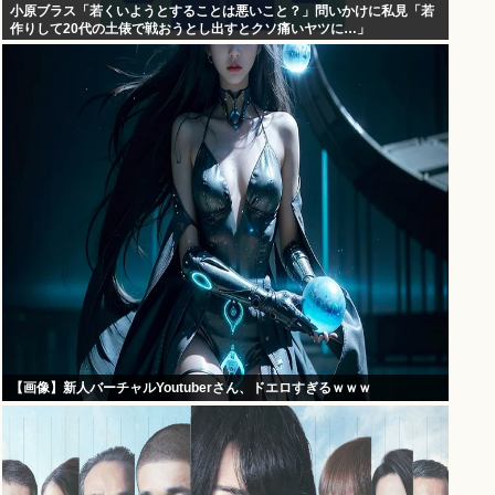
小原ブラス「若くいようとすることは悪いこと？」問いかけに私見「若
作りして20代の土俵で戦おうとし出すとクソ痛いヤツに…」
【画像】新人バーチャルYoutuberさん、ドエロすぎるｗｗｗ