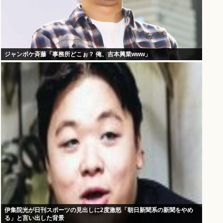
ジャンポケ斉藤「事務所どこぉ？ 俺、吉本興業www」
伊集院光が日刊スポーツの見出しに2度激怒「朝日新聞系の新聞をやめ
る」と言い出した背景