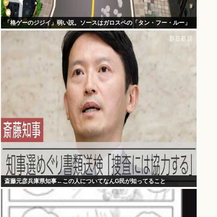
「格ゲーのジジイ」弱い説。ソースはガロスペの「タン・フー・ルー」
斎藤元彦兵庫県知事←この人についてなんG民が知ってること