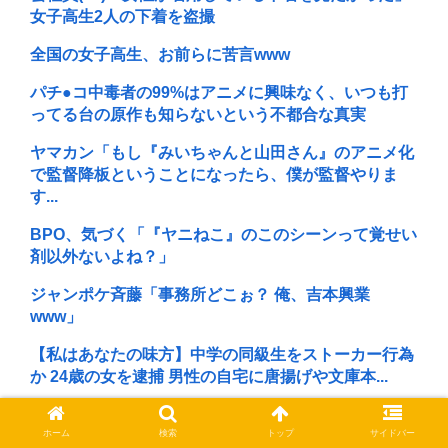
女子高生2人の下着を盗撮
全国の女子高生、お前らに苦言www
パチ●コ中毒者の99%はアニメに興味なく、いつも打
ってる台の原作も知らないという不都合な真実
ヤマカン「もし『みいちゃんと山田さん』のアニメ化
で監督降板ということになったら、僕が監督やりま
す...
BPO、気づく「『ヤニねこ』のこのシーンって覚せい
剤以外ないよね？」
ジャンポケ斉藤「事務所どこぉ？ 俺、吉本興業
www」
【私はあなたの味方】中学の同級生をストーカー行為
か 24歳の女を逮捕 男性の自宅に唐揚げや文庫本...
女子小学生の水着フィギュア
ホーム
検索
トップ
サイドバー