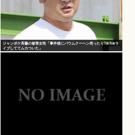
ジャンポケ斉藤の被害女性「事件後にバウムクーヘン売ったりTikTokラ
イブしててムカついた」