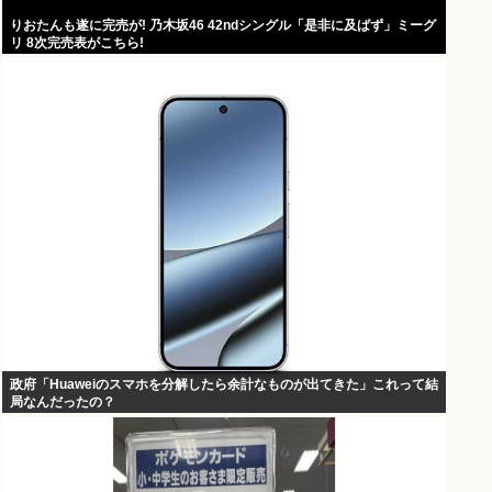
りおたんも遂に完売が! 乃木坂46 42ndシングル「是非に及ばず」ミーグ
リ 8次完売表がこちら!
政府「Huaweiのスマホを分解したら余計なものが出てきた」これって結
局なんだったの？