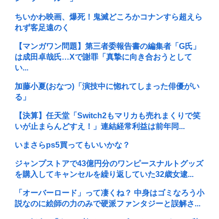
ちいかわ映画、爆死！鬼滅どころかコナンすら超えら
れず客足遠のく
【マンガワン問題】第三者委報告書の編集者「G氏」
は成田卓哉氏…Xで謝罪「真摯に向き合おうとして
い...
加藤小夏(おなつ)「演技中に惚れてしまった俳優がい
る」
【決算】任天堂「Switch2もマリカも売れまくりで笑
いが止まらんどすえ！」連結経常利益は前年同...
いまさらps5買ってもいいかな？
ジャンプストアで43億円分のワンピースナルトグッズ
を購入してキャンセルを繰り返していた32歳女逮...
「オーバーロード」って凄くね？ 中身はゴミなろう小
説なのに絵師の力のみで硬派ファンタジーと誤解さ...